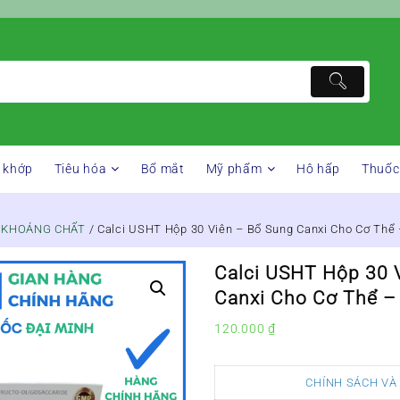
 khớp
Tiêu hóa
Bổ mắt
Mỹ phẩm
Hô hấp
Thuốc
& KHOÁNG CHẤT
/ Calci USHT Hộp 30 Viên – Bổ Sung Canxi Cho Cơ Thể 
Calci USHT Hộp 30 
Canxi Cho Cơ Thể –
120.000
₫
CHÍNH SÁCH VÀ