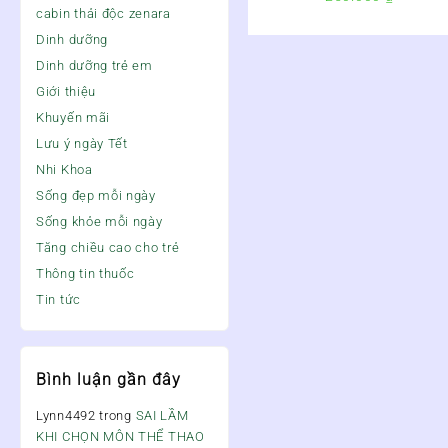
Rối Loạn Tiêu Hóa –
cabin thải độc zenara
Dinh dưỡng
Dinh dưỡng trẻ em
Giới thiệu
Khuyến mãi
Lưu ý ngày Tết
Nhi Khoa
Sống đẹp mỗi ngày
Sống khỏe mỗi ngày
Tăng chiều cao cho trẻ
Thông tin thuốc
Tin tức
Bình luận gần đây
Lynn4492
trong
SAI LẦM
KHI CHỌN MÔN THỂ THAO