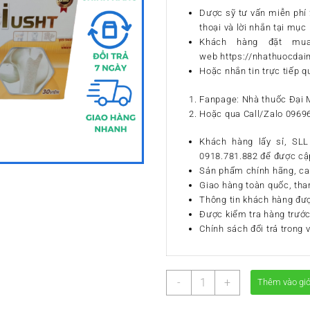
Dược sỹ tư vấn miễn phí 2
thoại và lời nhắn tại mục 
Khách hàng đặt mu
web https://nhathuocda
Hoặc nhắn tin trực tiếp q
Fanpage: Nhà thuốc Đại 
Hoặc qua Call/Zalo 0969
Khách hàng lấy sỉ, SLL 
0918.781.882 để được cập
Sản phẩm chính hãng, ca
Giao hàng toàn quốc, tha
Thông tin khách hàng đư
Được kiểm tra hàng trước
Chính sách đổi trả trong 
Calci
-
+
Thêm vào gi
USHT
Hộp