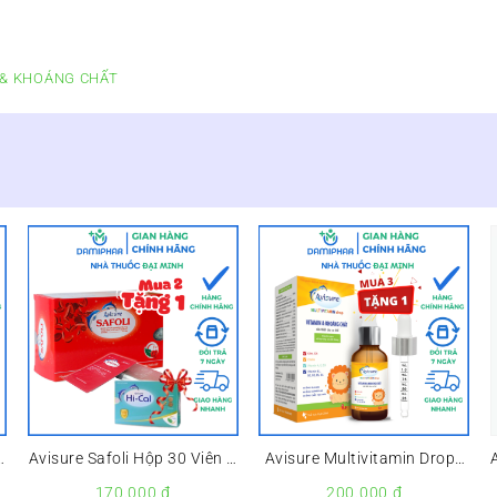
30
Viên
-
N & KHOÁNG CHẤT
Bổ
Sung
Canxi
Cho
Cơ
Thể
-
số
lượng
Avisure Safoli Hộp 30 Viên –
Avisure Multivitamin Drops
Sắt Hữu Cơ Dành Cho Phụ
Lọ 20ml –
170.000
₫
200.000
₫