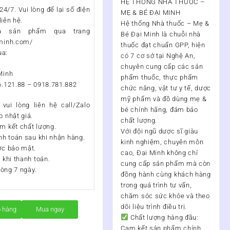
HỆ THỐNG NHÀ THUỐC –
4/7. Vui lòng để lại số điện
MẸ & BÉ ĐẠI MINH
liên hệ.
Hệ thống Nhà thuốc – Mẹ &
a sản phẩm qua trang
Bé Đại Minh
là chuỗi nhà
iminh.com/
thuốc đạt chuẩn
GPP
, hiện
ua:
có
7 cơ sở tại Nghệ An
,
chuyên cung cấp các sản
Minh
phẩm thuốc, thực phẩm
6.121.88 – 0918.781.882
chức năng, vật tư y tế, dược
mỹ phẩm và đồ dùng mẹ &
vui lòng liên hệ call/Zalo
bé chính hãng, đảm bảo
 nhật giá.
chất lượng.
m kết chất lượng.
Với đội ngũ
dược sĩ giàu
nh toán sau khi nhận hàng.
kinh nghiệm, chuyên môn
ợc bảo mật.
cao
, Đại Minh không chỉ
 khi thanh toán.
cung cấp sản phẩm mà còn
vòng 7 ngày.
đồng hành cùng khách hàng
trong quá trình
tư vấn,
chăm sóc sức khỏe và theo
dõi liệu trình điều trị
.
ỏ hàng
Mua ngay
Chất lượng hàng đầu:
Cam kết sản phẩm chính