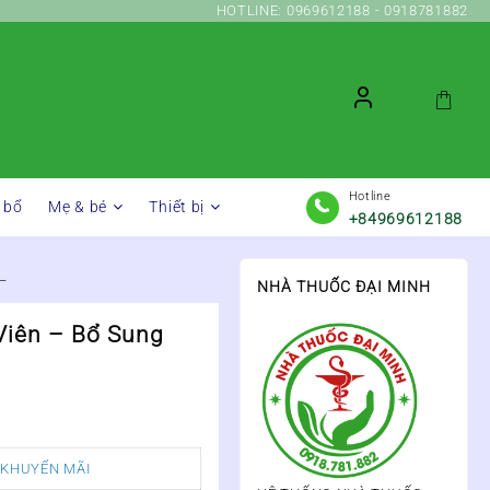
HOTLINE: 0969612188 - 0918781882
Hotline
 bổ
Mẹ & bé
Thiết bị
+84969612188
–
NHÀ THUỐC ĐẠI MINH
Viên – Bổ Sung
 KHUYẾN MÃI