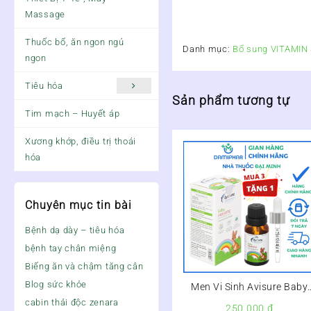
Massage
Thuốc bổ, ăn ngon ngủ
Danh mục:
Bổ sung VITAMI
ngon
Tiêu hóa
Sản phẩm tương tự
Tim mạch – Huyết áp
Xương khớp, điều trị thoái
hóa
Chuyên mục tin bài
Bệnh dạ dày – tiêu hóa
bệnh tay chân miệng
Biếng ăn và chậm tăng cân
Blog sức khỏe
Men Vi Sinh Avisure Baby
Probiotic Lọ 10ml – Giảm
cabin thải độc zenara
250.000
₫