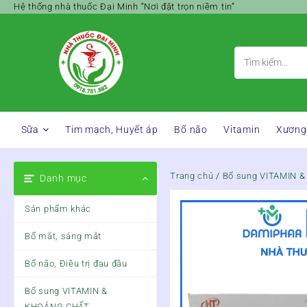
Skip
Hệ thống nhà thuốc Đại Minh “Nơi đặt trọn niềm tin”
to
content
Sữa
Tim mạch, Huyết áp
Bổ não
Vitamin
Xương
Trang chủ
/
Bổ sung VITAMIN 
Danh mục
Sản phẩm khác
Bổ mắt, sáng mắt
Bổ não, Điều trị đau đầu
Bổ sung VITAMIN &
KHOÁNG CHẤT