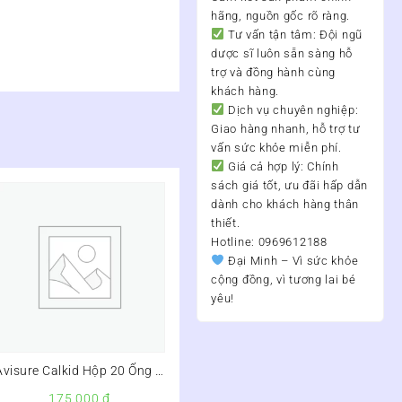
hãng, nguồn gốc rõ ràng.
Tư vấn tận tâm:
Đội ngũ
dược sĩ luôn sẵn sàng hỗ
trợ và đồng hành cùng
khách hàng.
Dịch vụ chuyên nghiệp:
Giao hàng nhanh, hỗ trợ tư
vấn sức khỏe miễn phí.
Giá cả hợp lý:
Chính
sách giá tốt, ưu đãi hấp dẫn
dành cho khách hàng thân
thiết.
Hotline: 0969612188
Đại Minh – Vì sức khỏe
cộng đồng, vì tương lai bé
yêu!
Avisure Calkid Hộp 20 Ống –
Hỗ Trợ Phát Triển Chiều Cao,
175.000
₫