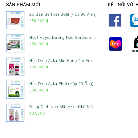
SẢN PHẨM MỚI
KẾT NỐI VỚI 
Bổ Gan Gerliver Gold (Hộp 90 Viên)
– Hỗ Trợ Giải Độc Gan, Mát Gan &
250.000
₫
Bảo Vệ Gan
Hoạt Huyết Dưỡng Não Gerphaton
Gold Hộp 120 Viên – Giảm Đau Đầu,
250.000
₫
Hoa Mắt, Chóng Mặt & Rối Loạn
Tiền Đình
Hỗn Dịch Azka Mũi Họng Trẻ Em
(Chai 120ml) – Giảm Ho, Tiêu Đờm
135.000
₫
& Đau Rát Họng
Hỗn Dịch Azka Phổi (Hộp 20 Ống) –
Hỗ Trợ Giảm Ho, Tiêu Đờm & Bổ
300.000
₫
Phổi
Dung Dịch Nhỏ Mũi Azka Nhỏ Mũi –
Giảm Ngạt Mũi, Sổ Mũi Cho Trẻ Sơ
40.000
₫
Sinh