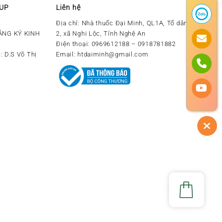
OUP
Liên hệ
Địa chỉ:
Nhà thuốc Đại Minh, QL1A, Tổ dân phố số
ĂNG KÝ KINH
2, xã Nghi Lộc, Tỉnh Nghệ An
Điện thoại:
0969612188 – 0918781882
: D.S Võ Thị
Email:
htdaiminh@gmail.com