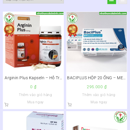
Arginin Plus Kapseln – Hỗ Trợ
BACIPLUS HỘP 20 ỐNG – MEN
Tăng Cường Chức Năng gan,
VI SINH CẢI THIỆN HỆ TIÊU
0
₫
295.000
₫
Bảo Vệ Gan, Hạ Men Gan
HÓA
Thêm vào giỏ hàng
Thêm vào giỏ hàng
Mua ngay
Mua ngay