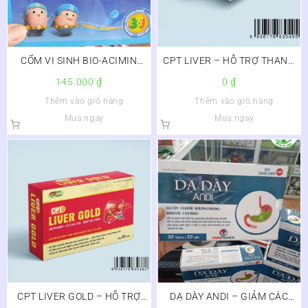
CỐM VI SINH BIO-ACIMIN
CPT LIVER – HỖ TRỢ THANH
GOLD MELIPHAR
NHIỆT, GIẢI ĐỘC GAN
145.000
₫
0
₫
Thêm vào giỏ hàng
Thêm vào giỏ hàng
Mua ngay
Mua ngay
CPT LIVER GOLD – HỖ TRỢ
DẠ DÀY ANDI – GIẢM CÁC