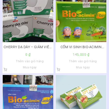
CHERRY DẠ DÀY – GIẢM VIÊM
CỐM VI SINH BIO-ACIMIN
LOÉT DẠ DÀY, TRÀO NGƯỢC
FIBER MELIPHAR
0
₫
145.000
₫
THỰC QUẢN
Thêm vào giỏ hàng
Thêm vào giỏ hàng
Mua ngay
Mua ngay