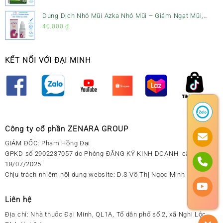
Dung Dịch Nhỏ Mũi Azka Nhỏ Mũi – Giảm Ngạt Mũi,
Sổ Mũi Cho Trẻ Sơ Sinh
40.000
₫
KẾT NỐI VỚI ĐẠI MINH
Công ty cổ phần ZENARA GROUP
GIÁM ĐỐC: Phạm Hồng Đại
GPKD số 2902237057 do Phòng ĐĂNG KÝ KINH DOANH cấp ngày
18/07/2025
Chịu trách nhiệm nội dung website: D.S Võ Thị Ngọc Minh
Liên hệ
Địa chỉ:
Nhà thuốc Đại Minh, QL1A, Tổ dân phố số 2, xã Nghi Lộc,