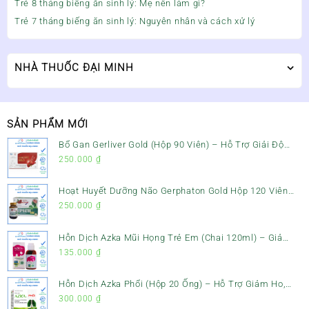
Trẻ 8 tháng biếng ăn sinh lý: Mẹ nên làm gì?
Trẻ 7 tháng biếng ăn sinh lý: Nguyên nhân và cách xử lý
NHÀ THUỐC ĐẠI MINH
SẢN PHẨM MỚI
Bổ Gan Gerliver Gold (Hộp 90 Viên) – Hỗ Trợ Giải Độc
Gan, Mát Gan & Bảo Vệ Gan
250.000
₫
Hoạt Huyết Dưỡng Não Gerphaton Gold Hộp 120 Viên
– Giảm Đau Đầu, Hoa Mắt, Chóng Mặt & Rối Loạn Tiền
250.000
₫
Đình
Hỗn Dịch Azka Mũi Họng Trẻ Em (Chai 120ml) – Giảm
Ho, Tiêu Đờm & Đau Rát Họng
135.000
₫
Hỗn Dịch Azka Phổi (Hộp 20 Ống) – Hỗ Trợ Giảm Ho,
Tiêu Đờm & Bổ Phổi
300.000
₫