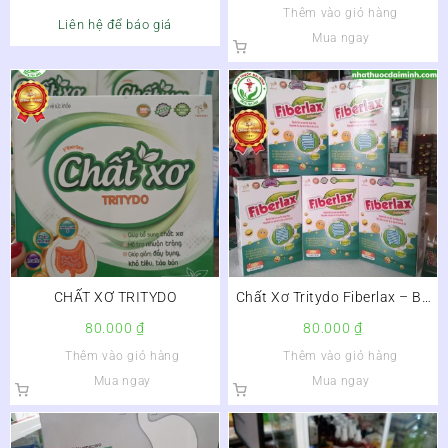
Thêm vào giỏ hàng
Liên hệ để báo giá
Mua ngay
CHẤT XƠ TRITYDO
Chất Xơ Tritydo Fiberlax – Bổ
Sung Chất Xơ, Nhuận Tràng,
80.000
₫
80.000
₫
Cải Thiện Táo Bón
Thêm vào giỏ hàng
Thêm vào giỏ hàng
Mua ngay
Mua ngay