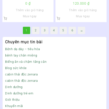
GIẢI ĐỘC VÀ BẢO VỆ GAN
TRIỆU CHỨNG DO VIÊM LOÉT
0
₫
120.000
₫
DẠ DÀY – Hộp 3 vỉ x 10 viên
Thêm vào giỏ hàng
Thêm vào giỏ hàng
Mua ngay
Mua ngay
1
2
3
4
5
6
→
Chuyên mục tin bài
Bệnh dạ dày – tiêu hóa
bệnh tay chân miệng
Biếng ăn và chậm tăng cân
Blog sức khỏe
cabin thải độc zenara
cabin thải độc zenara
Dinh dưỡng
Dinh dưỡng trẻ em
Giới thiệu
Khuyến mãi