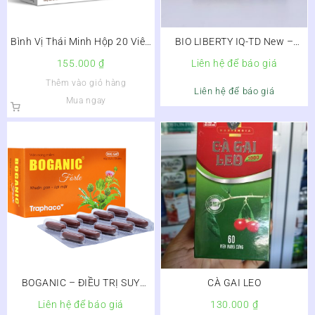
Bình Vị Thái Minh Hộp 20 Viên
BIO LIBERTY IQ-TD New –
– Ngăn Trào Ngược, Lành Vết
TĂNG CƯỜNG TIÊU HÓA
155.000
₫
Liên hệ để báo giá
Loét Dạ Dày
Thêm vào giỏ hàng
Liên hệ để báo giá
Mua ngay
BOGANIC – ĐIỀU TRỊ SUY
CÀ GAI LEO
GIẢM CHỨC NĂNG GAN
Liên hệ để báo giá
130.000
₫