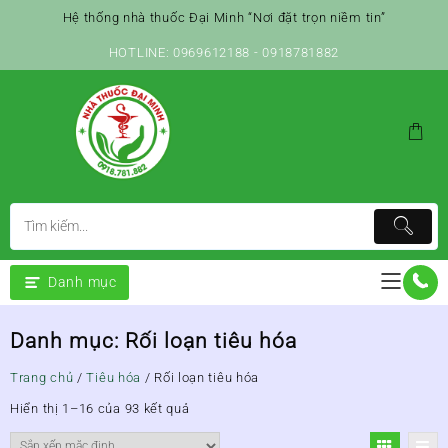
Skip
Hệ thống nhà thuốc Đại Minh “Nơi đặt trọn niềm tin”
to
content
HOTLINE: 0969612188 - 0918781882
Danh mục
Danh mục:
Rối loạn tiêu hóa
Trang chủ
/
Tiêu hóa
/ Rối loạn tiêu hóa
Hiển thị 1–16 của 93 kết quả