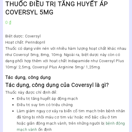
THUỐC ĐIỀU TRỊ TĂNG HUYẾT ÁP
COVERSYL 5MG
0
₫
Biệt dược:
Coversyl
Hoạt chất:
Perindopril
Thuốc có dạng viên nén với nhiều hàm lượng hoạt chất khác nhau
như Coversyl 5mg, 8mg, 10mg. Ngoài ra, biệt dược này còn có
dạng phối hợp thêm với hoạt chất Indapamide như Coversyl Plus
10mg/ 2,5mg, Coversyl Plus Arginine 5mg/ 1,25mg.
Tác dụng, công dụng
Tác dụng, công dụng của Coversyl là gì?
Thuốc này được chỉ định để:
Điều trị tăng huyết áp động mạch
Điều trị suy tim có triệu chứng
Làm giảm nguy cơ xảy ra biến cố tim mạch trên bệnh nhân
đã từng bị nhồi máu cơ tim và/ hoặc mổ bắc cầu ở tim
hoặc giãn động mạch vành, trên những người bị
bệnh động
mạch vành
ổn định