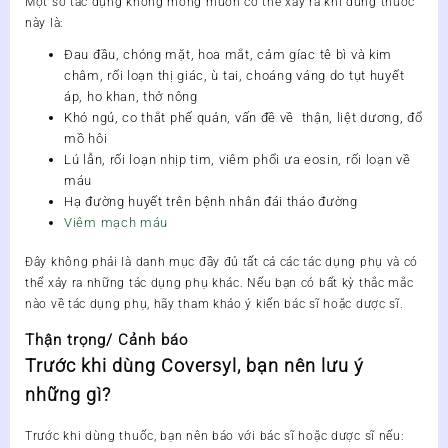
Một số tác dụng không mong muốn có thể xảy ra khi dùng thuốc
này là:
Đau đầu, chóng mặt, hoa mắt, cảm gíac tê bì và kim
châm, rối loạn thị giác, ù tai, choáng váng do tụt huyết
áp, ho khan, thở nông
Khó ngủ, co thắt phế quản, vấn đề về thận, liệt dương, đổ
mồ hôi
Lú lẫn, rối loạn nhịp tim, viêm phổi ưa eosin, rối loạn về
máu
Hạ đường huyết trên bệnh nhân đái tháo đường
Viêm mạch máu
Đây không phải là danh mục đầy đủ tất cả các tác dụng phụ và có
thể xảy ra những tác dụng phụ khác. Nếu bạn có bất kỳ thắc mắc
nào về tác dụng phụ, hãy tham khảo ý kiến bác sĩ hoặc dược sĩ.
Thận trọng/ Cảnh báo
Trước khi dùng Coversyl, bạn nên lưu ý
những gì?
Trước khi dùng thuốc, bạn nên báo với bác sĩ hoặc dược sĩ nếu: