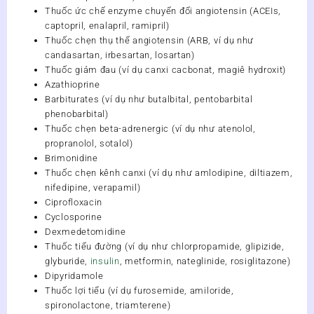
Thuốc ức chế enzyme chuyển đổi angiotensin (ACEIs,
captopril, enalapril, ramipril)
Thuốc chẹn thụ thể angiotensin (ARB, ví dụ như
candasartan, irbesartan, losartan)
Thuốc giảm đau (ví dụ canxi cacbonat, magiê hydroxit)
Azathioprine
Barbiturates (ví dụ như butalbital, pentobarbital
phenobarbital)
Thuốc chẹn beta-adrenergic (ví dụ như atenolol,
propranolol, sotalol)
Brimonidine
Thuốc chẹn kênh canxi (ví dụ như amlodipine, diltiazem,
nifedipine, verapamil)
Ciprofloxacin
Cyclosporine
Dexmedetomidine
Thuốc tiểu đường (ví dụ như chlorpropamide, glipizide,
glyburide,
insulin
, metformin, nateglinide, rosiglitazone)
Dipyridamole
Thuốc lợi tiểu (ví dụ furosemide, amiloride,
spironolactone, triamterene)