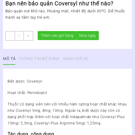
Bạn nên bảo quản Coversyl như thế nào?
Bảo quản nơi khô ráo, thoáng mát, nhiệt độ dưới 30ºC. Để thuốc
tránh xa tầm tay trẻ em.
THUỐC
Thêm vào giỏ hàng
Mua ngay
-
+
ĐIỀU
TRỊ
TĂNG
MÔ TẢ
THÔNG TIN BỔ SUNG
ĐÁNH GIÁ (0)
HUYẾT
ÁP
COVERSYL
5MG
Biệt dược:
Coversyl
số
lượng
Hoạt chất:
Perindopril
Thuốc có dạng viên nén với nhiều hàm lượng hoạt chất khác nhau
như Coversyl 5mg, 8mg, 10mg. Ngoài ra, biệt dược này còn có
dạng phối hợp thêm với hoạt chất Indapamide như Coversyl Plus
10mg/ 2,5mg, Coversyl Plus Arginine 5mg/ 1,25mg.
Tác dụng, công dụng