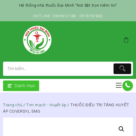
Skip
Hệ thống nhà thuốc Đại Minh “Nơi đặt trọn niềm tin”
to
content
HOTLINE: 0969612188 - 0918781882
Danh mục
Trang chủ
/
Tim mạch - Huyết áp
/ THUỐC ĐIỀU TRỊ TĂNG HUYẾT
ÁP COVERSYL 5MG