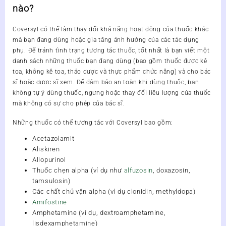
nào?
Coversyl có thể làm thay đổi khả năng hoạt động của thuốc khác
mà bạn đang dùng hoặc gia tăng ảnh hưởng của các tác dụng
phụ. Để tránh tình trạng tương tác thuốc, tốt nhất là bạn viết một
danh sách những thuốc bạn đang dùng (bao gồm thuốc được kê
toa, không kê toa, thảo dược và thực phẩm chức năng) và cho bác
sĩ hoặc dược sĩ xem. Để đảm bảo an toàn khi dùng thuốc, bạn
không tự ý dùng thuốc, ngưng hoặc thay đổi liều lượng của thuốc
mà không có sự cho phép của bác sĩ.
Những thuốc có thể tương tác với Coversyl bao gồm:
Acetazolamit
Aliskiren
Allopurinol
Thuốc chẹn alpha (ví dụ như
alfuzosin
, doxazosin,
tamsulosin)
Các chất chủ vận alpha (ví dụ clonidin, methyldopa)
Amifostine
Amphetamine (ví dụ, dextroamphetamine,
lisdexamphetamine)