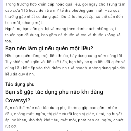
Trong trường hợp khẩn cấp hoặc quá liều, gọi ngay cho Trung tâm
cấp cứu 115 hoặc đến trạm Y tế địa phương gần nhất. Hậu quả
thường gặp nhất do dùng quá liều là tụt huyết áp, có thể dẫn đến
hoa mắt, chóng mặt.
Ngoài ra, bạn cần ghi lại và mang theo danh sách những loại
thuốc bạn đã dùng, bao gồm cả thuốc kê toa và thuốc không kê
toa.
Bạn nên làm gì nếu quên một liều?
Nếu bạn quên dùng một liều thuốc, hãy dùng càng sớm càng tốt.
Tuy nhiên, nếu gần với liều kế tiếp, bạn hãy bỏ qua liều đã quên và
dùng liều kế tiếp vào thời điểm như kế hoạch. Không dùng gấp đôi
liều đã quy định.
Tác dụng phụ
Bạn sẽ gặp tác dụng phụ nào khi dùng
Coversyl?
Bạn có thể mắc các tác dụng phụ thường gặp bao gồm: nhức
đầu, chóng mặt, ngứa, thị giác và rối loạn vị giác, ù tai, hạ huyết
áp, ho khan, khó thở, khó tiêu, mệt mỏi, phát ban da, ngứa, chuột
rút cơ.