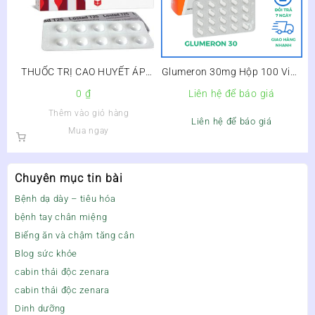
THUỐC TRỊ CAO HUYẾT ÁP
Glumeron 30mg Hộp 100 Viên
LOSTAD T50 50MG
– Điều Trị Bệnh Đái Tháo
0
₫
Liên hệ để báo giá
Đường Type 2
Thêm vào giỏ hàng
Liên hệ để báo giá
Mua ngay
Chuyên mục tin bài
Bệnh dạ dày – tiêu hóa
bệnh tay chân miệng
Biếng ăn và chậm tăng cân
Blog sức khỏe
cabin thải độc zenara
cabin thải độc zenara
Dinh dưỡng