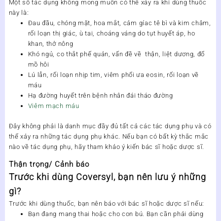
Một số tác dụng không mong muốn có thể xảy ra khi dùng thuốc
này là:
Đau đầu, chóng mặt, hoa mắt, cảm gíac tê bì và kim châm,
rối loạn thị giác, ù tai, choáng váng do tụt huyết áp, ho
khan, thở nông
Khó ngủ, co thắt phế quản, vấn đề về thận, liệt dương, đổ
mồ hôi
Lú lẫn, rối loạn nhịp tim, viêm phổi ưa eosin, rối loạn về
máu
Hạ đường huyết trên bệnh nhân đái tháo đường
Viêm mạch máu
Đây không phải là danh mục đầy đủ tất cả các tác dụng phụ và có
thể xảy ra những tác dụng phụ khác. Nếu bạn có bất kỳ thắc mắc
nào về tác dụng phụ, hãy tham khảo ý kiến bác sĩ hoặc dược sĩ.
Thận trọng/ Cảnh báo
Trước khi dùng Coversyl, bạn nên lưu ý những
gì?
Trước khi dùng thuốc, bạn nên báo với bác sĩ hoặc dược sĩ nếu:
Bạn đang mang thai hoặc cho con bú. Bạn cần phải dùng