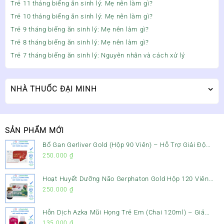
Trẻ 11 tháng biếng ăn sinh lý: Mẹ nên làm gì?
Trẻ 10 tháng biếng ăn sinh lý: Mẹ nên làm gì?
Trẻ 9 tháng biếng ăn sinh lý: Mẹ nên làm gì?
Trẻ 8 tháng biếng ăn sinh lý: Mẹ nên làm gì?
Trẻ 7 tháng biếng ăn sinh lý: Nguyên nhân và cách xử lý
NHÀ THUỐC ĐẠI MINH
SẢN PHẨM MỚI
Bổ Gan Gerliver Gold (Hộp 90 Viên) – Hỗ Trợ Giải Độc
Gan, Mát Gan & Bảo Vệ Gan
250.000
₫
Hoạt Huyết Dưỡng Não Gerphaton Gold Hộp 120 Viên
– Giảm Đau Đầu, Hoa Mắt, Chóng Mặt & Rối Loạn Tiền
250.000
₫
Đình
Hỗn Dịch Azka Mũi Họng Trẻ Em (Chai 120ml) – Giảm
Ho, Tiêu Đờm & Đau Rát Họng
135.000
₫