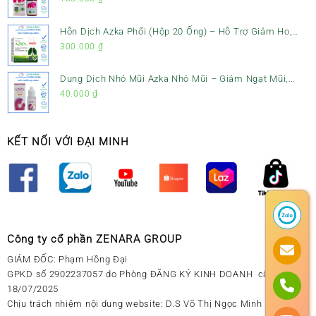
Hỗn Dịch Azka Phổi (Hộp 20 Ống) – Hỗ Trợ Giảm Ho,
Tiêu Đờm & Bổ Phổi
300.000
₫
Dung Dịch Nhỏ Mũi Azka Nhỏ Mũi – Giảm Ngạt Mũi,
Sổ Mũi Cho Trẻ Sơ Sinh
40.000
₫
KẾT NỐI VỚI ĐẠI MINH
Công ty cổ phần ZENARA GROUP
GIÁM ĐỐC: Phạm Hồng Đại
GPKD số 2902237057 do Phòng ĐĂNG KÝ KINH DOANH cấp ngày
18/07/2025
Chịu trách nhiệm nội dung website: D.S Võ Thị Ngọc Minh