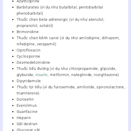
Azathioprine
Barbiturates (ví dụ như butalbital, pentobarbital
phenobarbital)
Thuốc chẹn beta-adrenergic (ví dụ như atenolol,
propranolol, sotalol)
Brimonidine
Thuốc chẹn kênh canxi (ví dụ như amlodipine, diltiazem,
nifedipine, verapamil)
Ciprofloxacin
Cyclosporine
Dexmedetomidine
Thuốc tiểu đường (ví dụ như chlorpropamide, glipizide,
glyburide,
insulin
, metformin, nateglinide, rosiglitazone)
Dipyridamole
Thuốc lợi tiểu (ví dụ furosemide, amiloride, spironolactone,
triamterene)
Duloxetin
Everolimus
Guanfacine
Heparin
Sắt dextran
Gluconat sắt