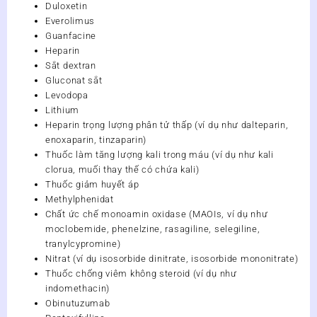
Duloxetin
Everolimus
Guanfacine
Heparin
Sắt dextran
Gluconat sắt
Levodopa
Lithium
Heparin trọng lượng phân tử thấp (ví dụ như dalteparin,
enoxaparin, tinzaparin)
Thuốc làm tăng lượng kali trong máu (ví dụ như kali
clorua, muối thay thế có chứa kali)
Thuốc giảm huyết áp
Methylphenidat
Chất ức chế monoamin oxidase (MAOIs, ví dụ như
moclobemide, phenelzine, rasagiline, selegiline,
tranylcypromine)
Nitrat (ví dụ isosorbide dinitrate, isosorbide mononitrate)
Thuốc chống viêm không steroid (ví dụ như
indomethacin)
Obinutuzumab