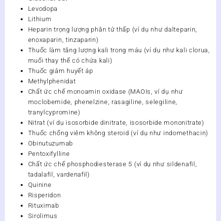
Levodopa
Lithium
Heparin trọng lượng phân tử thấp (ví dụ như dalteparin,
enoxaparin, tinzaparin)
Thuốc làm tăng lượng kali trong máu (ví dụ như kali clorua,
muối thay thế có chứa kali)
Thuốc giảm huyết áp
Methylphenidat
Chất ức chế monoamin oxidase (MAOIs, ví dụ như
moclobemide, phenelzine, rasagiline, selegiline,
tranylcypromine)
Nitrat (ví dụ isosorbide dinitrate, isosorbide mononitrate)
Thuốc chống viêm không steroid (ví dụ như indomethacin)
Obinutuzumab
Pentoxifylline
Chất ức chế phosphodiesterase 5 (ví dụ như sildenafil,
tadalafil, vardenafil)
Quinine
Risperidon
Rituximab
Sirolimus