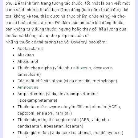
phụ. Để tránh tình trạng tương tác thuốc, tốt nhất là bạn viết một
danh sách những thuốc bạn đang dùng (bao gồm thuốc được kê
toa, không kê toa, thảo dược và thực phẩm chức năng) và cho
bác sĩ hoặc dược sĩ xem. Để đảm bảo an toàn khi dùng thuốc,
bạn không tự ý dùng thuốc, ngưng hoặc thay đổi liều lượng của
thuốc mà không có sự cho phép của bác sĩ.
Những thuốc có thể tương tác với Coversyl bao gồm:
Acetazolamit
Aliskiren
Allopurinol
Thuốc chẹn alpha (ví dụ như
alfuzosin
, doxazosin,
tamsulosin)
Các chất chủ vận alpha (ví dụ clonidin, methyldopa)
Amifostine
Amphetamine (ví dụ, dextroamphetamine,
lisdexamphetamine)
Thuốc ức chế enzyme chuyển đổi angiotensin (ACEIs,
captopril, enalapril, ramipril)
Thuốc chẹn thụ thể angiotensin (ARB, ví dụ như
candasartan, irbesartan, losartan)
Thuốc giảm đau (ví dụ canxi cacbonat, magiê hydroxit)