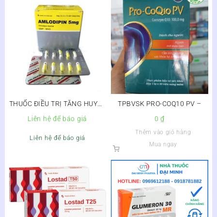
THUỐC ĐIỀU TRỊ TĂNG HUYẾT
TPBVSK PRO-COQ10 PV –
ÁP, ĐAU THẮT NGỰC
Liên hệ để báo giá
0
₫
AMLODIPIN 5MG
Thêm vào giỏ hàng
Liên hệ để báo giá
Mua ngay