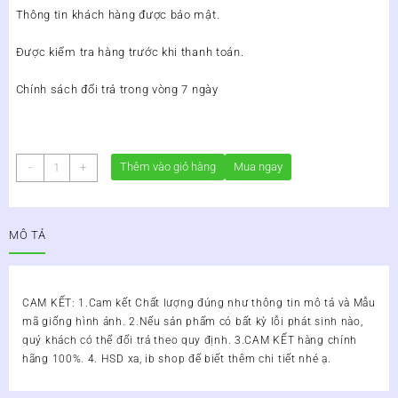
Thông tin khách hàng được bảo mật.
Được kiểm tra hàng trước khi thanh toán.
Chính sách đổi trả trong vòng 7 ngày
Xịt
Thêm vào giỏ hàng
Mua ngay
-
+
Heroskin
Giảm
Mụn
MÔ TẢ
Lọ
50ml
số
lượng
CAM KẾT: 1.Cam kết Chất lượng đúng như thông tin mô tả và Mẫu
mã giống hình ảnh. 2.Nếu sản phẩm có bất kỳ lỗi phát sinh nào,
quý khách có thể đổi trả theo quy định. 3.CAM KẾT hàng chính
hãng 100%. 4. HSD xa, ib shop để biết thêm chi tiết nhé ạ.