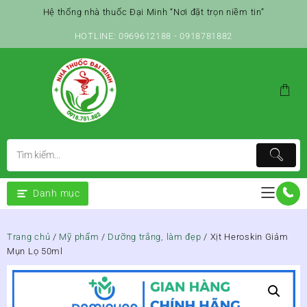
Skip
Hệ thống nhà thuốc Đại Minh “Nơi đặt trọn niềm tin”
to
content
HOTLINE: 0969612188 - 0918781882
Danh mục
Trang chủ
/
Mỹ phẩm
/
Dưỡng trắng, làm đẹp
/ Xịt Heroskin Giảm
Mụn Lọ 50ml