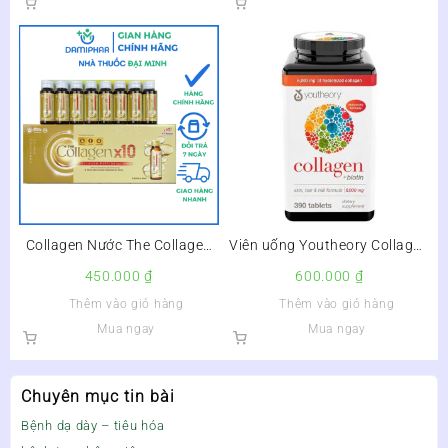
Collagen Nước The Collagen
Viên uống Youtheory Collagen
X10 Hộp 8 Lọ – Dưỡng Da,
+ Biotin của Mỹ
450.000
₫
600.000
₫
Tăng Đàn Hồi Cho Da –
Thêm vào giỏ hàng
Thêm vào giỏ hàng
Mua ngay
Mua ngay
Chuyên mục tin bài
Bệnh dạ dày – tiêu hóa