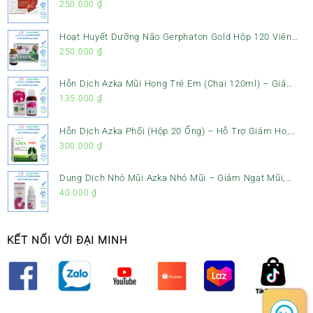
Gan, Mát Gan & Bảo Vệ Gan
250.000
₫
Hoạt Huyết Dưỡng Não Gerphaton Gold Hộp 120 Viên
– Giảm Đau Đầu, Hoa Mắt, Chóng Mặt & Rối Loạn Tiền
250.000
₫
Đình
Hỗn Dịch Azka Mũi Họng Trẻ Em (Chai 120ml) – Giảm
Ho, Tiêu Đờm & Đau Rát Họng
135.000
₫
Hỗn Dịch Azka Phổi (Hộp 20 Ống) – Hỗ Trợ Giảm Ho,
Tiêu Đờm & Bổ Phổi
300.000
₫
Dung Dịch Nhỏ Mũi Azka Nhỏ Mũi – Giảm Ngạt Mũi,
Sổ Mũi Cho Trẻ Sơ Sinh
40.000
₫
KẾT NỐI VỚI ĐẠI MINH