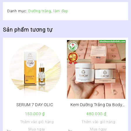
Danh mục:
Dưỡng trắng, làm đẹp
Sản phẩm tương tự
SERUM 7 DAY OLIC
Kem Dưỡng Trắng Da Body
Rmon White Label Dia
150.000
₫
480.000
₫
Whitening Cream
Thêm vào giỏ hàng
Thêm vào giỏ hàng
Mua ngay
Mua ngay