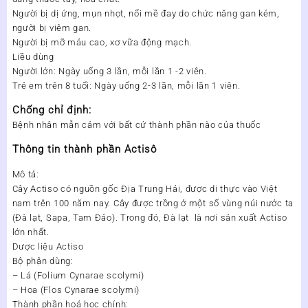
Người bị dị ứng, mụn nhọt, nổi mề đay do chức năng gan kém,
người bị viêm gan.
Người bị mỡ máu cao, xơ vữa động mạch.
Liều dùng
Người lớn: Ngày uống 3 lần, mỗi lần 1 -2 viên.
Trẻ em trên 8 tuổi: Ngày uống 2-3 lần, mỗi lần 1 viên.
Chống chỉ định:
Bệnh nhân mẫn cảm với bất cứ thành phần nào của thuốc
Thông tin thành phần Actisô
Mô tả:
Cây Actiso có nguồn gốc Địa Trung Hải, được di thực vào Việt
nam trên 100 năm nay. Cây được trồng ở một số vùng núi nước ta
(Đà lạt, Sapa, Tam Đảo). Trong đó, Đà lạt là nơi sản xuất Actiso
lớn nhất.
Dược liệu Actiso
Bộ phận dùng:
– Lá (Folium Cynarae scolymi)
– Hoa (Flos Cynarae scolymi)
Thành phần hoá học chính: