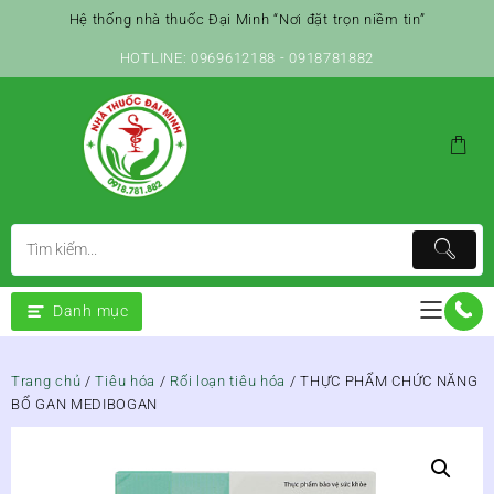
Skip
Hệ thống nhà thuốc Đại Minh “Nơi đặt trọn niềm tin”
to
content
HOTLINE: 0969612188 - 0918781882
Danh mục
Trang chủ
/
Tiêu hóa
/
Rối loạn tiêu hóa
/ THỰC PHẨM CHỨC NĂNG
BỔ GAN MEDIBOGAN