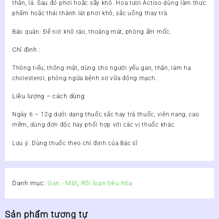
thân, lá. Sau đó phơi hoặc sấy khô. Hoa tươi Actiso dùng làm thưc
phẩm hoặc thái thành lát phơi khô, sắc uống thay trà.
Bảo quản: Để nơi khô ráo, thoáng mát, phòng ẩm mốc.
Chỉ định :
Thông tiểu, thông mật, dùng cho người yếu gan, thận, làm hạ
cholesterol, phòng ngừa bệnh xơ vữa động mạch.
Liều lượng – cách dùng:
Ngày 6 – 12g dưới dạng thuốc sắc hay trà thuốc, viên nang, cao
mềm, dùng đơn độc hay phối hợp với các vị thuốc khác.
Lưu ý: Dùng thuốc theo chỉ định của Bác sĩ
Danh mục:
Gan - Mật
,
Rối loạn tiêu hóa
Sản phẩm tương tự