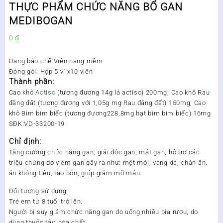
THỰC PHẨM CHỨC NĂNG BỔ GAN
MEDIBOGAN
0
₫
Dạng bào chế:Viên nang mềm
Đóng gói: Hộp 5 vỉ x10 viên
Thành phần:
Cao khô
Actiso
(tương đương 14g lá actiso) 200mg; Cao khô Rau
đắng đất (tương đương với 1,05g mg Rau đắng đất) 150mg; Cao
khô Bìm bìm biếc (tương đương228,8mg hạt bìm bìm biếc) 16mg
SĐK:VD-33200-19
Chỉ định:
Tăng cường chức năng gan, giải độc gan, mát gan, hỗ trợ các
triệu chứng do viêm gan gây ra như: mệt mỏi, vàng da, chán ăn,
ăn không tiêu, táo bón, giúp giảm mỡ máu…
Đối tượng sử dụng
Trẻ em từ 8 tuổi trở lên.
Người bị suy giảm chức năng gan do uống nhiều bia rượu, do
dùng thuốc tây, hóa chất.