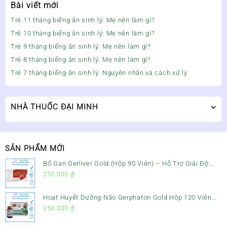
Bài viết mới
Trẻ 11 tháng biếng ăn sinh lý: Mẹ nên làm gì?
Trẻ 10 tháng biếng ăn sinh lý: Mẹ nên làm gì?
Trẻ 9 tháng biếng ăn sinh lý: Mẹ nên làm gì?
Trẻ 8 tháng biếng ăn sinh lý: Mẹ nên làm gì?
Trẻ 7 tháng biếng ăn sinh lý: Nguyên nhân và cách xử lý
NHÀ THUỐC ĐẠI MINH
SẢN PHẨM MỚI
Bổ Gan Gerliver Gold (Hộp 90 Viên) – Hỗ Trợ Giải Độc
Gan, Mát Gan & Bảo Vệ Gan
250.000
₫
Hoạt Huyết Dưỡng Não Gerphaton Gold Hộp 120 Viên
– Giảm Đau Đầu, Hoa Mắt, Chóng Mặt & Rối Loạn Tiền
250.000
₫
Đình