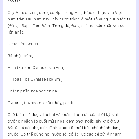
Mô tả:
Cây Actiso có nguồn gốc Địa Trung Hải, được di thực vào Việt
nam trên 100 năm nay. Cây được trồng ở một số vùng núi nước ta
(Đà lạt, Sapa, Tam Đảo). Trong đó, Đà lạt là nơi sản xuất Actiso
lớn nhất.
Dược liệu Actiso
Bộ phận dùng:
– Lá (Folium Cynarae scolymi)
– Hoa (Flos Cynarae scolymi)
Thành phần hoá học chính:
Cynarin, flavonoid, chất nhầy, pectin…
Chế biến: Lá được thu hái vào năm thứ nhất của thời kỳ sinh
trưởng hoặc vào cuối mùa hoa, đem phơi hoặc sấy khô ở 50 –
60oC. Lá cần được ổn định trước rồi mới bào chế thành dạng
thuốc. Có thể dùng hơi nước sôi có áp lực cao để xử lý nhanh