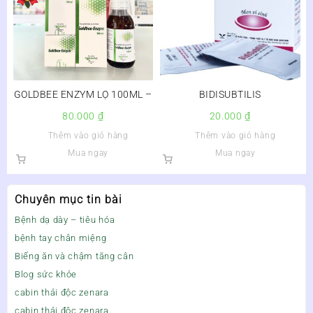
GOLDBEE ENZYM LỌ 100ML –
BIDISUBTILIS
80.000
₫
20.000
₫
Thêm vào giỏ hàng
Thêm vào giỏ hàng
Mua ngay
Mua ngay
Chuyên mục tin bài
Bệnh dạ dày – tiêu hóa
bệnh tay chân miệng
Biếng ăn và chậm tăng cân
Blog sức khỏe
cabin thải độc zenara
cabin thải độc zenara