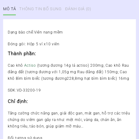
NĂNG
MÔ TẢ
THÔNG TIN BỔ SUNG
ĐÁNH GIÁ (0)
BỔ
GAN
MEDIBOGAN
số
Dạng bào chế:Viên nang mềm
lượng
Đóng gói: Hộp 5 vỉ x10 viên
Thành phần:
Cao khô
Actiso
(tương đương 14g lá actiso) 200mg; Cao khô Rau
đắng đất (tương đương với 1,05g mg Rau đắng đất) 150mg; Cao
khô Bìm bìm biếc (tương đương228,8mg hạt bìm bìm biếc) 16mg
SĐK:VD-33200-19
Chỉ định:
Tăng cường chức năng gan, giải độc gan, mát gan, hỗ trợ các triệu
chứng do viêm gan gây ra như: mệt mỏi, vàng da, chán ăn, ăn
không tiêu, táo bón, giúp giảm mỡ máu…
Đối tượng sử dụng