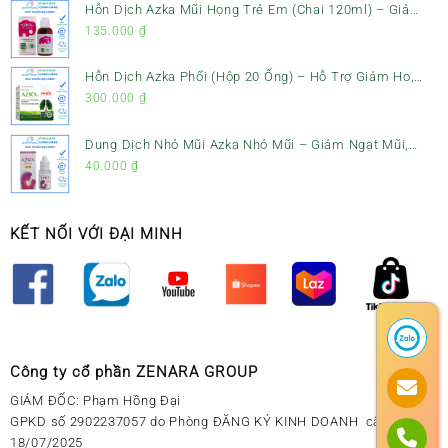
Hỗn Dịch Azka Mũi Họng Trẻ Em (Chai 120ml) – Giảm
Ho, Tiêu Đờm & Đau Rát Họng
135.000
₫
Hỗn Dịch Azka Phổi (Hộp 20 Ống) – Hỗ Trợ Giảm Ho,
Tiêu Đờm & Bổ Phổi
300.000
₫
Dung Dịch Nhỏ Mũi Azka Nhỏ Mũi – Giảm Ngạt Mũi,
Sổ Mũi Cho Trẻ Sơ Sinh
40.000
₫
KẾT NỐI VỚI ĐẠI MINH
Công ty cổ phần ZENARA GROUP
GIÁM ĐỐC: Phạm Hồng Đại
GPKD số 2902237057 do Phòng ĐĂNG KÝ KINH DOANH cấp ngày
18/07/2025