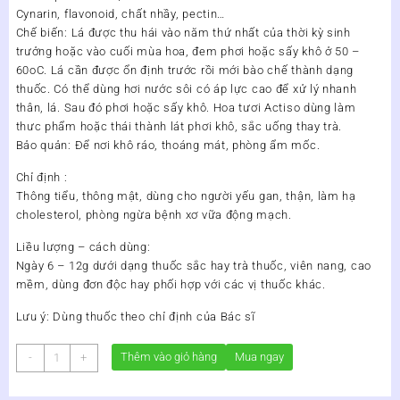
Cynarin, flavonoid, chất nhầy, pectin…
Chế biến: Lá được thu hái vào năm thứ nhất của thời kỳ sinh
trưởng hoặc vào cuối mùa hoa, đem phơi hoặc sấy khô ở 50 –
60oC. Lá cần được ổn định trước rồi mới bào chế thành dạng
thuốc. Có thể dùng hơi nước sôi có áp lực cao để xử lý nhanh
thân, lá. Sau đó phơi hoặc sấy khô. Hoa tươi Actiso dùng làm
thưc phẩm hoặc thái thành lát phơi khô, sắc uống thay trà.
Bảo quản: Để nơi khô ráo, thoáng mát, phòng ẩm mốc.
Chỉ định :
Thông tiểu, thông mật, dùng cho người yếu gan, thận, làm hạ
cholesterol, phòng ngừa bệnh xơ vữa động mạch.
Liều lượng – cách dùng:
Ngày 6 – 12g dưới dạng thuốc sắc hay trà thuốc, viên nang, cao
mềm, dùng đơn độc hay phối hợp với các vị thuốc khác.
Lưu ý: Dùng thuốc theo chỉ định của Bác sĩ
THỰC
Thêm vào giỏ hàng
Mua ngay
-
+
PHẨM
CHỨC