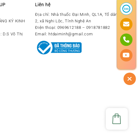
OUP
Liên hệ
Địa chỉ:
Nhà thuốc Đại Minh, QL1A, Tổ dân phố số
ĂNG KÝ KINH
2, xã Nghi Lộc, Tỉnh Nghệ An
Điện thoại:
0969612188 – 0918781882
: D.S Võ Thị
Email:
htdaiminh@gmail.com