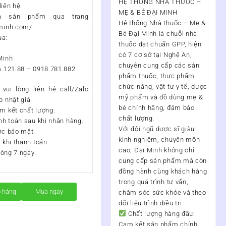
HỆ THỐNG NHÀ THUỐC –
liên hệ.
MẸ & BÉ ĐẠI MINH
a sản phẩm qua trang
Hệ thống Nhà thuốc – Mẹ &
iminh.com/
Bé Đại Minh
là chuỗi nhà
ua:
thuốc đạt chuẩn
GPP
, hiện
có
7 cơ sở tại Nghệ An
,
Minh
chuyên cung cấp các sản
6.121.88 – 0918.781.882
phẩm thuốc, thực phẩm
chức năng, vật tư y tế, dược
vui lòng liên hệ call/Zalo
mỹ phẩm và đồ dùng mẹ &
 nhật giá.
bé chính hãng, đảm bảo
m kết chất lượng.
chất lượng.
nh toán sau khi nhận hàng.
Với đội ngũ
dược sĩ giàu
ợc bảo mật.
kinh nghiệm, chuyên môn
 khi thanh toán.
cao
, Đại Minh không chỉ
vòng 7 ngày.
cung cấp sản phẩm mà còn
đồng hành cùng khách hàng
trong quá trình
tư vấn,
ỏ hàng
Mua ngay
chăm sóc sức khỏe và theo
dõi liệu trình điều trị
.
Chất lượng hàng đầu:
Cam kết sản phẩm chính