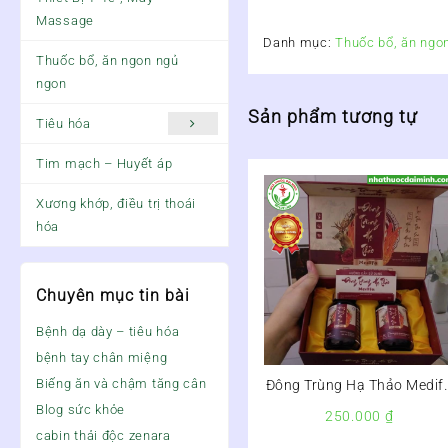
Massage
Danh mục:
Thuốc bổ, ăn ngo
Thuốc bổ, ăn ngon ngủ
ngon
Sản phẩm tương tự
Tiêu hóa
Tim mạch – Huyết áp
Xương khớp, điều trị thoái
hóa
Chuyên mục tin bài
Bệnh dạ dày – tiêu hóa
bệnh tay chân miệng
Biếng ăn và chậm tăng cân
Đông Trùng Hạ Thảo Medif
– Giúp Ăn Ngủ Ngon, Tăng
Blog sức khỏe
250.000
₫
Cường Đề Kháng –
cabin thải độc zenara