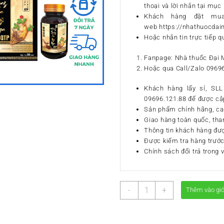
thoại và lời nhắn tại mục 
Khách hàng đặt mu
web https://nhathuocda
Hoặc nhắn tin trực tiếp q
Fanpage: Nhà thuốc Đại 
Hoặc qua Call/Zalo 0969
Khách hàng lấy sỉ, SLL 
09696.121.88 để được cập
Sản phẩm chính hãng, ca
Giao hàng toàn quốc, tha
Thông tin khách hàng đư
Được kiểm tra hàng trước
Chính sách đổi trả trong 
Đông
-
+
Thêm vào gi
Trùng
Ăn
Ngủ