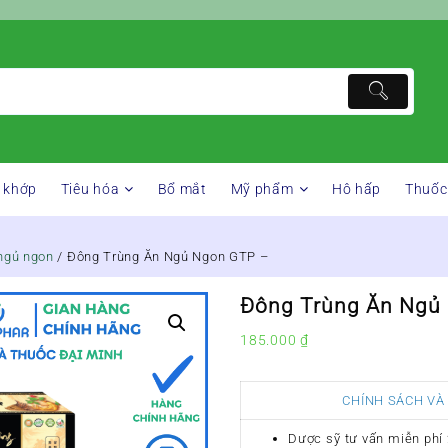
 khớp
Tiêu hóa
Bổ mắt
Mỹ phẩm
Hô hấp
Thuốc
ngủ ngon
/ Đông Trùng Ăn Ngủ Ngon GTP –
Đông Trùng Ăn Ngủ
185.000
₫
CHÍNH SÁCH VÀ
Dược sỹ tư vấn miễn phí 2