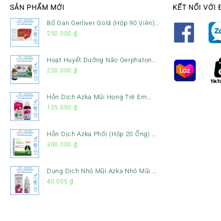
SẢN PHẨM MỚI
KẾT NỐI VỚI 
Bổ Gan Gerliver Gold (Hộp 90 Viên)
– Hỗ Trợ Giải Độc Gan, Mát Gan &
250.000
₫
Bảo Vệ Gan
Hoạt Huyết Dưỡng Não Gerphaton
Gold Hộp 120 Viên – Giảm Đau Đầu,
250.000
₫
Hoa Mắt, Chóng Mặt & Rối Loạn
Tiền Đình
Hỗn Dịch Azka Mũi Họng Trẻ Em
(Chai 120ml) – Giảm Ho, Tiêu Đờm
135.000
₫
& Đau Rát Họng
Hỗn Dịch Azka Phổi (Hộp 20 Ống) –
Hỗ Trợ Giảm Ho, Tiêu Đờm & Bổ
300.000
₫
Phổi
Dung Dịch Nhỏ Mũi Azka Nhỏ Mũi –
Giảm Ngạt Mũi, Sổ Mũi Cho Trẻ Sơ
40.000
₫
Sinh