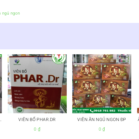
Ngon
GTP
n ngủ ngon
-
số
lượng
a
VIÊN BỔ PHAR.DR
VIÊN ĂN NGỦ NGON ĐP
0
₫
0
₫