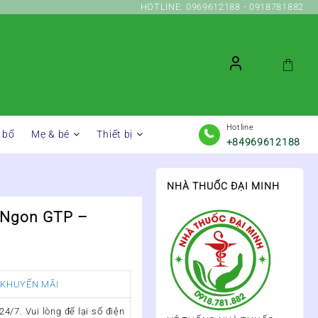
HOTLINE: 0969612188 - 0918781882
Hotline
 bổ
Mẹ & bé
Thiết bị
+84969612188
NHÀ THUỐC ĐẠI MINH
 Ngon GTP –
 KHUYẾN MÃI
4/7. Vui lòng để lại số điện