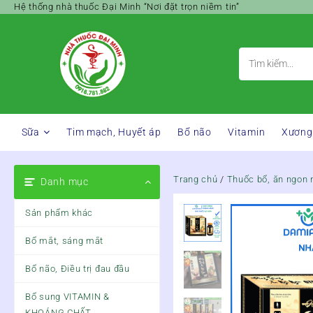
Skip
Hệ thống nhà thuốc Đại Minh “Nơi đặt trọn niềm tin”
to
content
Sữa
Tim mạch, Huyết áp
Bổ não
Vitamin
Xương
Trang chủ
/
Thuốc bổ, ăn ngon 
Danh mục
Sản phẩm khác
Bổ mắt, sáng mắt
Bổ não, Điều trị đau đầu
Bổ sung VITAMIN &
KHOÁNG CHẤT