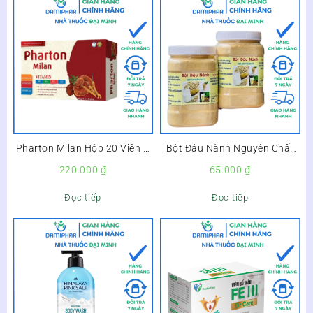
Pharton Milan Hộp 20 Viên –
Bột Đậu Nành Nguyên Chất
Bổ Sung Vitamin, Bồi Bổ Cơ
100% Hộp 500g –
220.000
₫
65.000
₫
Thể, Tăng Cường Sức Đề
Kháng –
Đọc tiếp
Đọc tiếp