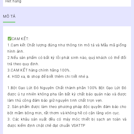
Hết hàng
MÔ TẢ
CAM KẾT:
1.Cam kết Chất lượng đúng như thông tin mô tả và Mẫu mã giống
hình ảnh.
2.Nếu sản phẩm có bất kỳ lỗi phát sinh nào, quý khách có thể đổi
trả theo quy định.
3.CAM KẾT hàng chính hãng 100%.
4. HSD xa, ib shop để biết thêm chi tiết nhé ạ.
1.Bột Gạo Lứt Đỏ Nguyên Chất thành phần 100% Bột Gạo Lứt Đỏ
được ủ tự nhiên không pha lẫn bất kỳ chất bảo quản nào và được
làm thủ công đảm bảo giữ nguyên tinh chất trọn vẹn.
2. Sản phẩm được làm theo phương pháp độc quyền đảm bảo cho
bột mầm bông mịn, rất thơm và không hề có cặn lắng vón cục.
3. Các khâu sản xuất đều có máy móc thiết bị sạch an toàn và
được kiểm định chặt chẽ đạt chuẩn VSATTP