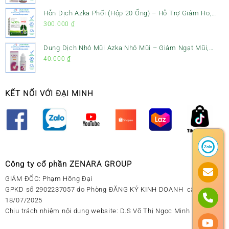
Hỗn Dịch Azka Phổi (Hộp 20 Ống) – Hỗ Trợ Giảm Ho,
Tiêu Đờm & Bổ Phổi
300.000
₫
Dung Dịch Nhỏ Mũi Azka Nhỏ Mũi – Giảm Ngạt Mũi,
Sổ Mũi Cho Trẻ Sơ Sinh
40.000
₫
KẾT NỐI VỚI ĐẠI MINH
Công ty cổ phần ZENARA GROUP
GIÁM ĐỐC: Phạm Hồng Đại
GPKD số 2902237057 do Phòng ĐĂNG KÝ KINH DOANH cấp ngày
18/07/2025
Chịu trách nhiệm nội dung website: D.S Võ Thị Ngọc Minh