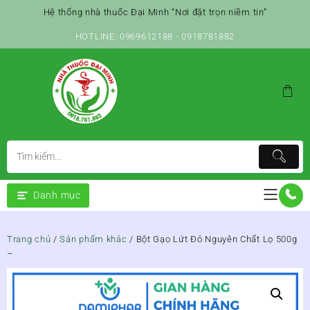
Skip
Hệ thống nhà thuốc Đại Minh “Nơi đặt trọn niềm tin”
to
content
HOTLINE: 0969612188 - 0918781882
Danh mục
Trang chủ
/
Sản phẩm khác
/ Bột Gạo Lứt Đỏ Nguyên Chất Lọ 500g
–