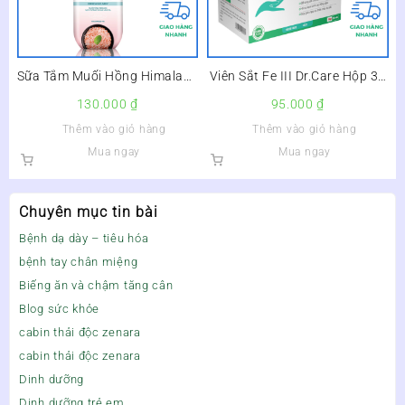
Sữa Tắm Muối Hồng Himalaya
Viên Sắt Fe III Dr.Care Hộp 30
Pink Salt Tươi Mát Và Sảng
Viên – Bổ Sung Sắt, Giảm
130.000
₫
95.000
₫
Khoái Refresh & Clarify Lọ
Nguy Cơ Thiếu Máu –
Thêm vào giỏ hàng
Thêm vào giỏ hàng
500g –
Mua ngay
Mua ngay
Chuyên mục tin bài
Bệnh dạ dày – tiêu hóa
bệnh tay chân miệng
Biếng ăn và chậm tăng cân
Blog sức khỏe
cabin thải độc zenara
cabin thải độc zenara
Dinh dưỡng
Dinh dưỡng trẻ em