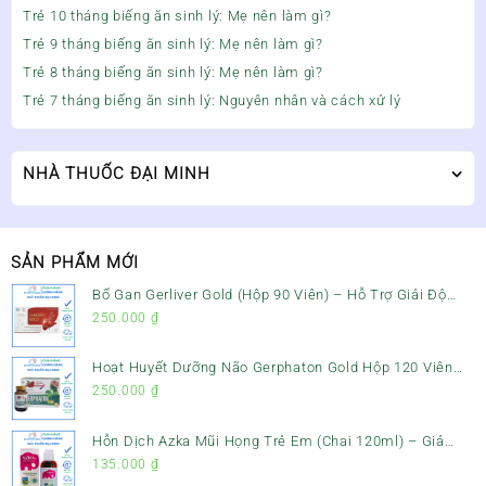
Trẻ 10 tháng biếng ăn sinh lý: Mẹ nên làm gì?
Trẻ 9 tháng biếng ăn sinh lý: Mẹ nên làm gì?
Trẻ 8 tháng biếng ăn sinh lý: Mẹ nên làm gì?
Trẻ 7 tháng biếng ăn sinh lý: Nguyên nhân và cách xử lý
NHÀ THUỐC ĐẠI MINH
SẢN PHẨM MỚI
Bổ Gan Gerliver Gold (Hộp 90 Viên) – Hỗ Trợ Giải Độc
Gan, Mát Gan & Bảo Vệ Gan
250.000
₫
Hoạt Huyết Dưỡng Não Gerphaton Gold Hộp 120 Viên
– Giảm Đau Đầu, Hoa Mắt, Chóng Mặt & Rối Loạn Tiền
250.000
₫
Đình
Hỗn Dịch Azka Mũi Họng Trẻ Em (Chai 120ml) – Giảm
Ho, Tiêu Đờm & Đau Rát Họng
135.000
₫