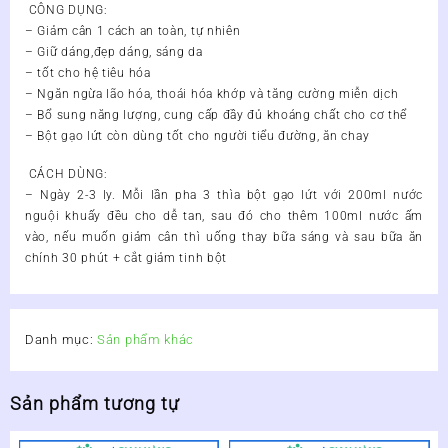
CÔNG DỤNG:
– Giảm cân 1 cách an toàn, tự nhiên
– Giữ dáng,đẹp dáng, sáng da
– tốt cho hệ tiêu hóa
– Ngăn ngừa lão hóa, thoái hóa khớp và tăng cường miễn dịch
– Bổ sung năng lượng, cung cấp đầy đủ khoáng chất cho cơ thể
– Bột gạo lứt còn dùng tốt cho người tiểu đường, ăn chay
CÁCH DÙNG:
– Ngày 2-3 ly. Mỗi lần pha 3 thìa bột gạo lứt với 200ml nước
nguội khuấy đều cho dễ tan, sau đó cho thêm 100ml nước ấm
vào, nếu muốn giảm cân thì uống thay bữa sáng và sau bữa ăn
chính 30 phút + cắt giảm tinh bột
Danh mục:
Sản phẩm khác
Sản phẩm tương tự