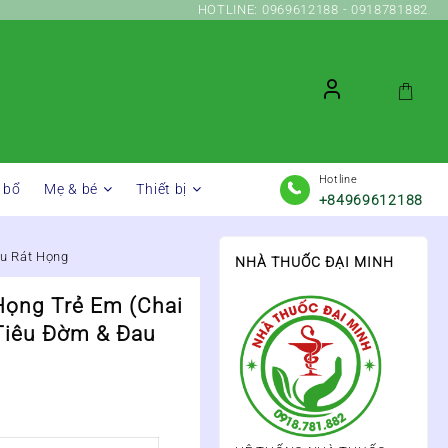
HOTLINE: 0969612188 - 0918781882
Hotline
 bổ
Mẹ & bé
Thiết bị
+84969612188
u Rát Họng
NHÀ THUỐC ĐẠI MINH
Họng Trẻ Em (Chai
Tiêu Đờm & Đau