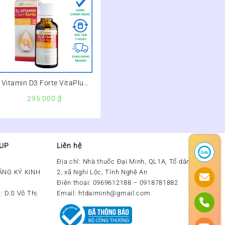
Vitamin D3 Forte VitaPlus
Lọ 30ml – Bổ Sung Vitamin
295.000
₫
D Hỗ Trợ Chống Còi Xương –
OUP
Liên hệ
Địa chỉ:
Nhà thuốc Đại Minh, QL1A, Tổ dân phố số
ĂNG KÝ KINH
2, xã Nghi Lộc, Tỉnh Nghệ An
Điện thoại:
0969612188 – 0918781882
: D.S Võ Thị
Email:
htdaiminh@gmail.com