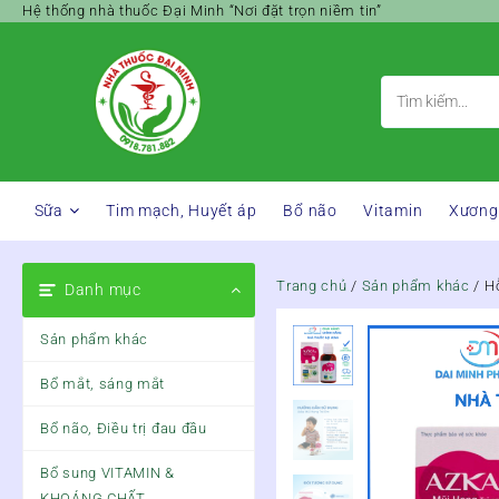
Skip
Hệ thống nhà thuốc Đại Minh “Nơi đặt trọn niềm tin”
to
content
Sữa
Tim mạch, Huyết áp
Bổ não
Vitamin
Xương
Trang chủ
/
Sản phẩm khác
/ H
Danh mục
Sản phẩm khác
Bổ mắt, sáng mắt
Bổ não, Điều trị đau đầu
Bổ sung VITAMIN &
KHOÁNG CHẤT