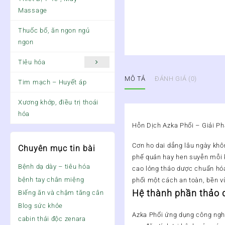
Massage
Thuốc bổ, ăn ngon ngủ
ngon
Tiêu hóa
MÔ TẢ
ĐÁNH GIÁ (0)
Tim mạch – Huyết áp
Xương khớp, điều trị thoái
hóa
Hỗn Dịch Azka Phổi – Giải P
Cơn ho dai dẳng lâu ngày khô
Chuyên mục tin bài
phế quản hay hen suyễn mỗi k
Bệnh dạ dày – tiêu hóa
cao lỏng thảo dược chuẩn hó
bệnh tay chân miệng
phổi một cách an toàn, bền v
Hệ thành phần thảo 
Biếng ăn và chậm tăng cân
Blog sức khỏe
Azka Phổi ứng dụng công nghệ 
cabin thải độc zenara