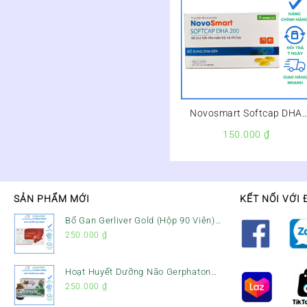
Novosmart Softcap DHA
200 Hộp 30 Viên – Giúp
150.000
₫
Phát Triển Não Bộ Và Thị
Lực Cho Trẻ –
SẢN PHẨM MỚI
KẾT NỐI VỚI 
Bổ Gan Gerliver Gold (Hộp 90 Viên)
– Hỗ Trợ Giải Độc Gan, Mát Gan &
250.000
₫
Bảo Vệ Gan
Hoạt Huyết Dưỡng Não Gerphaton
Gold Hộp 120 Viên – Giảm Đau Đầu,
250.000
₫
Hoa Mắt, Chóng Mặt & Rối Loạn