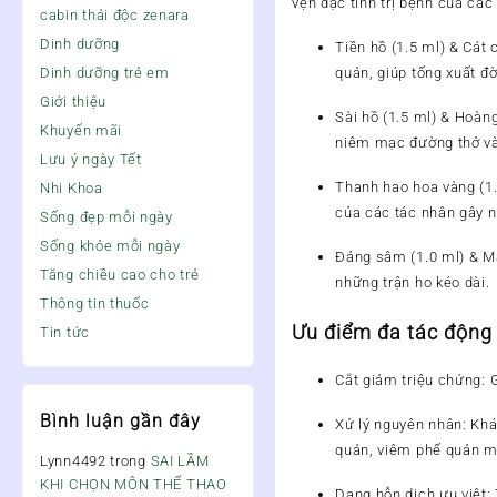
vẹn đặc tính trị bệnh của các
cabin thải độc zenara
Dinh dưỡng
Tiền hồ (1.5 ml) & Cát 
quản, giúp tống xuất đ
Dinh dưỡng trẻ em
Giới thiệu
Sài hồ (1.5 ml) & Hoàn
Khuyến mãi
niêm mạc đường thở và
Lưu ý ngày Tết
Thanh hao hoa vàng (1.
Nhi Khoa
của các tác nhân gây n
Sống đẹp mỗi ngày
Sống khỏe mỗi ngày
Đảng sâm (1.0 ml) & M
Tăng chiều cao cho trẻ
những trận ho kéo dài.
Thông tin thuốc
Ưu điểm đa tác động 
Tin tức
Cắt giảm triệu chứng:
G
Bình luận gần đây
Xử lý nguyên nhân:
Khán
quản, viêm phế quản m
Lynn4492
trong
SAI LẦM
KHI CHỌN MÔN THỂ THAO
Dạng hỗn dịch ưu việt: