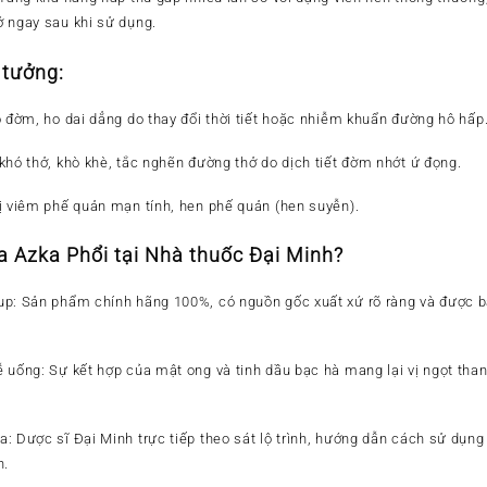
 ngay sau khi sử dụng.
 tưởng:
ó đờm, ho dai dẳng do thay đổi thời tiết hoặc nhiễm khuẩn đường hô hấp
khó thở, khò khè, tắc nghẽn đường thở do dịch tiết đờm nhớt ứ đọng.
ị viêm phế quản mạn tính, hen phế quản (hen suyễn).
a Azka Phổi tại Nhà thuốc Đại Minh?
up:
Sản phẩm chính hãng 100%, có nguồn gốc xuất xứ rõ ràng và được b
.
ễ uống:
Sự kết hợp của mật ong và tinh dầu bạc hà mang lại vị ngọt tha
a:
Dược sĩ Đại Minh trực tiếp theo sát lộ trình, hướng dẫn cách sử dụng
n.