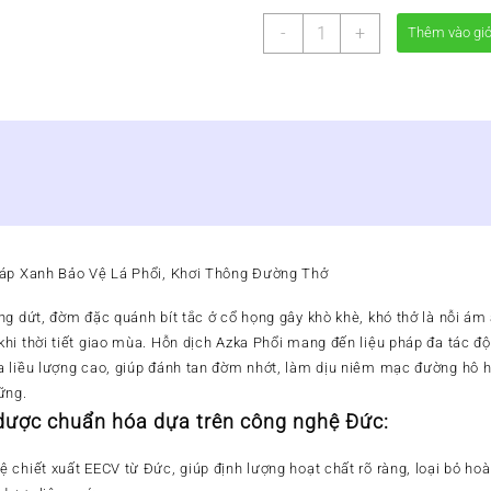
Hỗn
-
+
Thêm vào gi
Dịch
Azka
Mũi
Họng
Trẻ
Em
(Chai
120ml)
–
Giảm
háp Xanh Bảo Vệ Lá Phổi, Khơi Thông Đường Thở
Ho,
Tiêu
ng dứt, đờm đặc quánh bít tắc ở cổ họng gây khò khè, khó thở là nỗi ám
Đờm
hi thời tiết giao mùa.
Hỗn dịch Azka Phổi
mang đến liệu pháp đa tác độn
&
a liều lượng cao, giúp đánh tan đờm nhớt, làm dịu niêm mạc đường hô 
Đau
ững.
Rát
Họng
dược chuẩn hóa dựa trên công nghệ Đức:
số
lượng
chiết xuất EECV từ Đức, giúp định lượng hoạt chất rõ ràng, loại bỏ hoàn