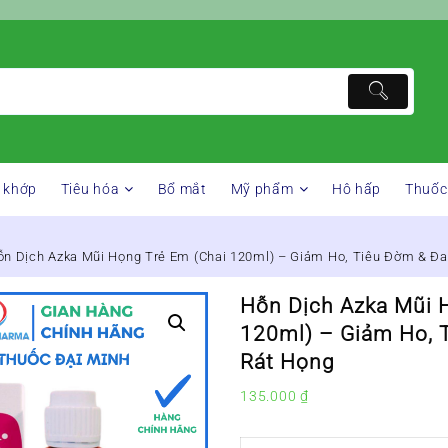
 khớp
Tiêu hóa
Bổ mắt
Mỹ phẩm
Hô hấp
Thuốc
ỗn Dịch Azka Mũi Họng Trẻ Em (Chai 120ml) – Giảm Ho, Tiêu Đờm & Đa
Hỗn Dịch Azka Mũi 
120ml) – Giảm Ho, 
Rát Họng
135.000
₫