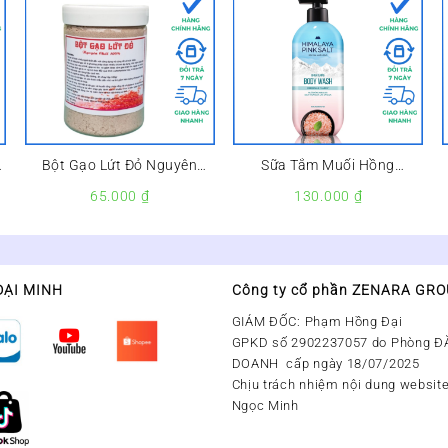
Bột Gạo Lứt Đỏ Nguyên
Sữa Tắm Muối Hồng
Chất Lọ 500g –
Himalaya Pink Salt Tươi Mát
65.000
₫
130.000
₫
Và Sảng Khoái Refresh &
Clarify Lọ 500g –
ĐẠI MINH
Công ty cổ phần ZENARA GR
GIÁM ĐỐC: Phạm Hồng Đại
GPKD số 2902237057 do Phòng Đ
DOANH cấp ngày 18/07/2025
Chịu trách nhiệm nội dung website
Ngọc Minh