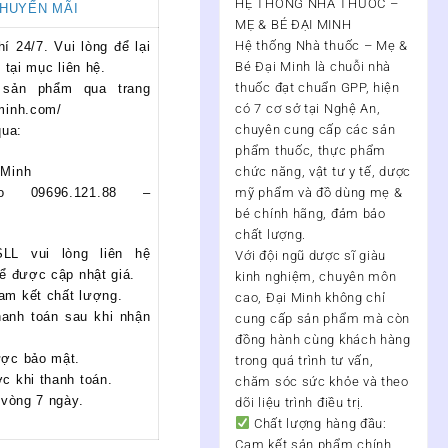
HỆ THỐNG NHÀ THUỐC –
KHUYẾN MÃI
MẸ & BÉ ĐẠI MINH
Hệ thống Nhà thuốc – Mẹ &
 24/7. Vui lòng để lại
Bé Đại Minh
là chuỗi nhà
 tại mục liên hệ.
thuốc đạt chuẩn
GPP
, hiện
sản phẩm qua trang
có
7 cơ sở tại Nghệ An
,
minh.com/
chuyên cung cấp các sản
qua:
phẩm thuốc, thực phẩm
 Minh
chức năng, vật tư y tế, dược
lo 09696.121.88 –
mỹ phẩm và đồ dùng mẹ &
bé chính hãng, đảm bảo
chất lượng.
LL vui lòng liên hệ
Với đội ngũ
dược sĩ giàu
để được cập nhật giá.
kinh nghiệm, chuyên môn
am kết chất lượng.
cao
, Đại Minh không chỉ
hanh toán sau khi nhận
cung cấp sản phẩm mà còn
đồng hành cùng khách hàng
ược bảo mật.
trong quá trình
tư vấn,
c khi thanh toán.
chăm sóc sức khỏe và theo
 vòng 7 ngày.
dõi liệu trình điều trị
.
Chất lượng hàng đầu:
Cam kết sản phẩm chính