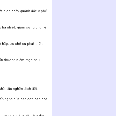
iết dịch nhầy quánh đặc ở phế
p hạ nhiệt, giảm sưng phù nề
 hấp, ức chế sự phát triển
 tổn thương niêm mạc sau
hè, tắc nghẽn dịch tiết.
riển nặng của các cơn hen phế
, mang lại cảm giác êm dịu,