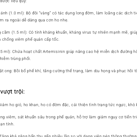
 dược liệu quý:
cánh (1.0 ml):
Bộ đôi “vàng” có tác dụng long đờm, làm loãng các dịch t
ờm ra ngoài dễ dàng qua cơn ho nhẹ.
g cầm (1.5 ml):
Có tính kháng khuẩn, kháng virus tự nhiên mạnh mẽ, giú
 chống viêm phế quản cấp tốc.
5 ml):
Chứa hoạt chất Artemisinin giúp nâng cao hệ miễn dịch đường hô
hiễm trùng phổi.
ật ong:
Bồi bổ phế khí, tăng cường thể trạng, làm dịu họng và phục hồi
vượt trội:
iảm ho gió, ho khan, ho có đờm đặc, cải thiện tình trạng tức ngực, khò k
g viêm, sát khuẩn sâu trong phế quản, hỗ trợ làm giảm nguy cơ tiến t
ạn tính.
Tăng khả năng hấp thu gấp nhiều lần so với dạng viên nén thông thường