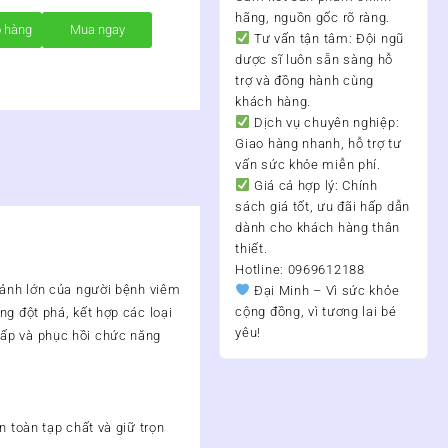
hãng, nguồn gốc rõ ràng.
ỏ hàng
Mua ngay
Tư vấn tận tâm:
Đội ngũ
dược sĩ luôn sẵn sàng hỗ
trợ và đồng hành cùng
khách hàng.
Dịch vụ chuyên nghiệp:
Giao hàng nhanh, hỗ trợ tư
vấn sức khỏe miễn phí.
Giá cả hợp lý:
Chính
sách giá tốt, ưu đãi hấp dẫn
dành cho khách hàng thân
thiết.
Hotline: 0969612188
 ảnh lớn của người bệnh viêm
Đại Minh – Vì sức khỏe
cộng đồng, vì tương lai bé
g đột phá, kết hợp các loại
yêu!
hấp và phục hồi chức năng
 toàn tạp chất và giữ trọn