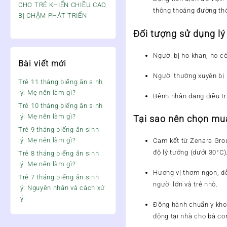
CHO TRẺ KHIẾN CHIỀU CAO
thông thoáng đường thở
BỊ CHẬM PHÁT TRIỂN
Đối tượng sử dụng lý
Người bị ho khan, ho c
Bài viết mới
Người thường xuyên bị 
Trẻ 11 tháng biếng ăn sinh
lý: Mẹ nên làm gì?
Bệnh nhân đang điều tr
Trẻ 10 tháng biếng ăn sinh
lý: Mẹ nên làm gì?
Tại sao nên chọn mu
Trẻ 9 tháng biếng ăn sinh
lý: Mẹ nên làm gì?
Cam kết từ Zenara Gro
độ lý tưởng (dưới 30°C)
Trẻ 8 tháng biếng ăn sinh
lý: Mẹ nên làm gì?
Hương vị thơm ngon, d
Trẻ 7 tháng biếng ăn sinh
người lớn và trẻ nhỏ.
lý: Nguyên nhân và cách xử
lý
Đồng hành chuẩn y kho
động tại nhà cho bà co