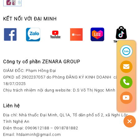
KẾT NỐI VỚI ĐẠI MINH
Công ty cổ phần ZENARA GROUP
GIÁM ĐỐC: Phạm Hồng Đại
GPKD số 2902237057 do Phòng ĐĂNG KÝ KINH DOANH cấp ngày
18/07/2025
Chịu trách nhiệm nội dung website: D.S Võ Thị Ngọc Minh
Liên hệ
Địa chỉ:
Nhà thuốc Đại Minh, QL1A, Tổ dân phố số 2, xã Nghi Lộc,
Tỉnh Nghệ An
Điện thoại:
0969612188 – 0918781882
Email:
htdaiminh@gmail.com