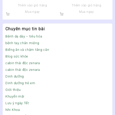
TRẺ
Thêm vào giỏ hàng
Thêm vào giỏ hàng
Mua ngay
Mua ngay
Chuyên mục tin bài
Bệnh dạ dày – tiêu hóa
bệnh tay chân miệng
Biếng ăn và chậm tăng cân
Blog sức khỏe
cabin thải độc zenara
cabin thải độc zenara
Dinh dưỡng
Dinh dưỡng trẻ em
Giới thiệu
Khuyến mãi
Lưu ý ngày Tết
Nhi Khoa