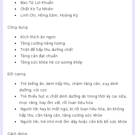
Bào Tử Lợi Khuẩn
120g,Việt
Chất Xơ Tự Nhiên
Nam
Linh Chi, Hồng Sâm, Hoàng Kỳ
số
lượng
Công dụng:
Kích thích ăn ngon
Tăng cường năng lượng
Triệt để hấp thu dưỡng chất
Tăng cân đạt chuẩn
Tăng sức khỏe hệ cơ xương khớp
Đối tượng:
Trẻ biếng ăn, kém hấp thu, chậm tăng cân, suy dinh
dưỡng, còi cọc
Trẻ thiếu hụt vi chất dinh dưỡng do trong thời kỳ cai sữa,
mọc răng, hay ốm vặt, rối loạn tiêu hóa
Người lớn hay bị mất ngủ, bị rối loạn tiêu hóa, ăn không
hấp thu, cần tăng cân, tăng cường sức khỏe
Người lớn, trẻ nhỏ mới ốm dậy hoặc cần bồi bổ sức khỏe
Cách dùng: