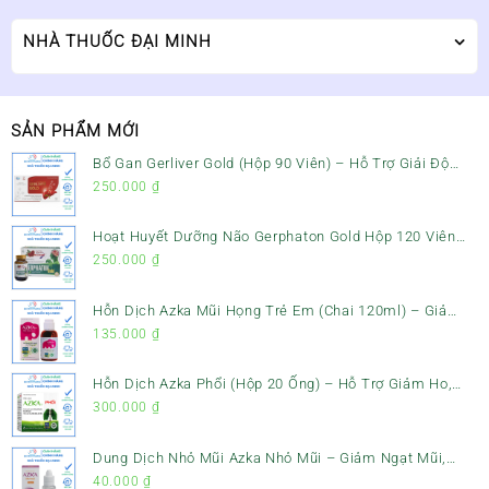
NHÀ THUỐC ĐẠI MINH
SẢN PHẨM MỚI
Bổ Gan Gerliver Gold (Hộp 90 Viên) – Hỗ Trợ Giải Độc
Gan, Mát Gan & Bảo Vệ Gan
250.000
₫
Hoạt Huyết Dưỡng Não Gerphaton Gold Hộp 120 Viên
– Giảm Đau Đầu, Hoa Mắt, Chóng Mặt & Rối Loạn Tiền
250.000
₫
Đình
Hỗn Dịch Azka Mũi Họng Trẻ Em (Chai 120ml) – Giảm
Ho, Tiêu Đờm & Đau Rát Họng
135.000
₫
Hỗn Dịch Azka Phổi (Hộp 20 Ống) – Hỗ Trợ Giảm Ho,
Tiêu Đờm & Bổ Phổi
300.000
₫
Dung Dịch Nhỏ Mũi Azka Nhỏ Mũi – Giảm Ngạt Mũi,
Sổ Mũi Cho Trẻ Sơ Sinh
40.000
₫