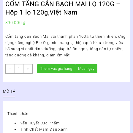
CỐM TĂNG CÂN BẠCH MAI LỌ 120G –
Hộp 1 lọ 120g,Việt Nam
390.000
₫
Cốm tăng cân Bạch Mai với thành phần 100% từ thiên nhiên, ứng
dụng công nghệ Bio Organic mang lại hiệu quả tối ưu trong việc
bổ sung vi chất dinh dưỡng, giúp trẻ ăn ngon, tăng cân tự nhiên,
tăng cường đề kháng, giảm ốm vặt.
CỐM
Thêm vào giỏ hàng
Mua ngay
-
+
TĂNG
CÂN
BẠCH
MÔ TẢ
MAI
LỌ
120G
-
Thành phần:
Hộp
Yến Huyết Cực Phẩm
1
Tinh Chất Mầm Đậu Xanh
lọ