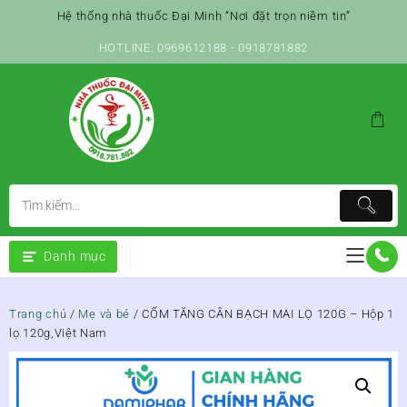
Skip
Hệ thống nhà thuốc Đại Minh “Nơi đặt trọn niềm tin”
to
content
HOTLINE: 0969612188 - 0918781882
Danh mục
Trang chủ
/
Mẹ và bé
/ CỐM TĂNG CÂN BẠCH MAI LỌ 120G – Hộp 1
lọ 120g,Việt Nam