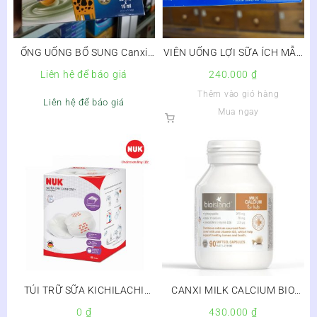
ỐNG UỐNG BỔ SUNG Canxi
VIÊN UỐNG LỢI SỮA ÍCH MẪU
CANCI NANO MK7 BIGSUN
LỢI NHI – Còn hàng,Hộp 2 vỉ
Liên hệ để báo giá
240.000
₫
x 10 viên
Thêm vào giỏ hàng
Liên hệ để báo giá
Mua ngay
TÚI TRỮ SỮA KICHILACHI
CANXI MILK CALCIUM BIO
100ML
ISLAND – SỮA BÒ NON CHO
0
₫
430.000
₫