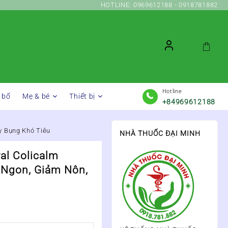
HOTLINE: 0969612188 - 0918781882
Hotline
 bổ
Mẹ & bé
Thiết bị
+84969612188
y Bụng Khó Tiêu
NHÀ THUỐC ĐẠI MINH
al Colicalm
 Ngon, Giảm Nôn,