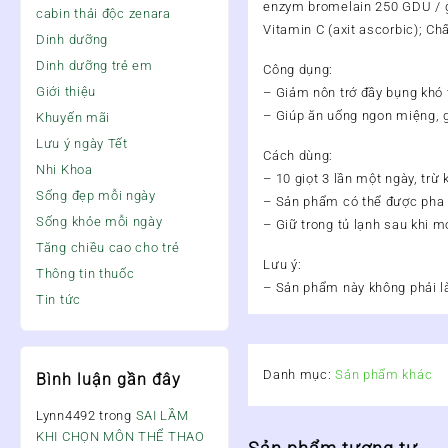
enzym bromelain 250 GDU / g;
cabin thải độc zenara
Vitamin C (axit ascorbic); Chấ
Dinh dưỡng
Dinh dưỡng trẻ em
Công dụng:
Giới thiệu
– Giảm nôn trớ đầy bụng khó t
– Giúp ăn uống ngon miệng, 
Khuyến mãi
Lưu ý ngày Tết
Cách dùng:
Nhi Khoa
– 10 giọt 3 lần một ngày, trừ
Sống đẹp mỗi ngày
– Sản phẩm có thể được pha l
Sống khỏe mỗi ngày
– Giữ trong tủ lạnh sau khi m
Tăng chiều cao cho trẻ
Lưu ý:
Thông tin thuốc
– Sản phẩm này không phải là
Tin tức
Danh mục:
Sản phẩm khác
Bình luận gần đây
Lynn4492
trong
SAI LẦM
KHI CHỌN MÔN THỂ THAO