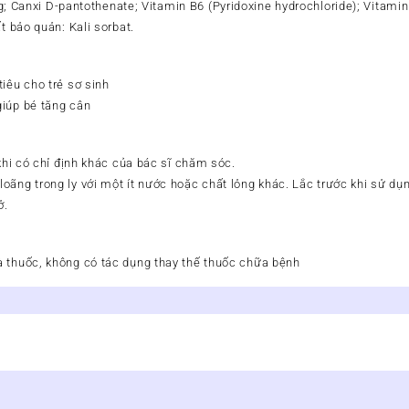
 Canxi D-pantothenate; Vitamin B6 (Pyridoxine hydrochloride); Vitamin
t bảo quản: Kali sorbat.
iêu cho trẻ sơ sinh
giúp bé tăng cân
 khi có chỉ định khác của bác sĩ chăm sóc.
oãng trong ly với một ít nước hoặc chất lỏng khác. Lắc trước khi sử dụ
ở.
 thuốc, không có tác dụng thay thế thuốc chữa bệnh