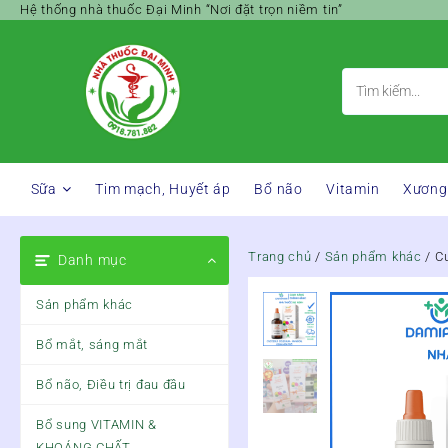
Skip
Hệ thống nhà thuốc Đại Minh “Nơi đặt trọn niềm tin”
to
content
Sữa
Tim mạch, Huyết áp
Bổ não
Vitamin
Xương
Trang chủ
/
Sản phẩm khác
/ C
Danh mục
Sản phẩm khác
Bổ mắt, sáng mắt
Bổ não, Điều trị đau đầu
Bổ sung VITAMIN &
KHOÁNG CHẤT