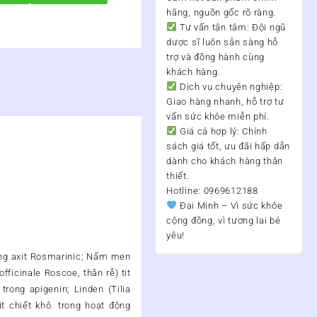
hãng, nguồn gốc rõ ràng.
Tư vấn tận tâm:
Đội ngũ
dược sĩ luôn sẵn sàng hỗ
trợ và đồng hành cùng
khách hàng.
Dịch vụ chuyên nghiệp:
Giao hàng nhanh, hỗ trợ tư
vấn sức khỏe miễn phí.
Giá cả hợp lý:
Chính
sách giá tốt, ưu đãi hấp dẫn
dành cho khách hàng thân
thiết.
Hotline: 0969612188
Đại Minh – Vì sức khỏe
cộng đồng, vì tương lai bé
yêu!
trong axit Rosmarinic; Nấm men
ficinale Roscoe, thân rễ) tit
trong apigenin; Linden (Tilia
it chiết khô. trong hoạt động