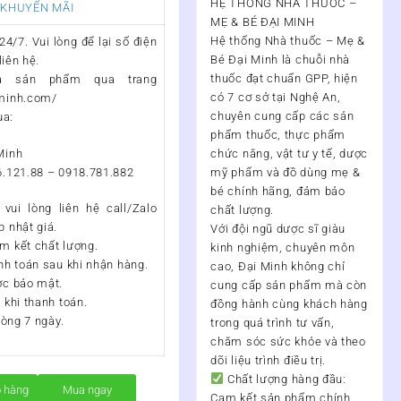
HỆ THỐNG NHÀ THUỐC –
 KHUYẾN MÃI
MẸ & BÉ ĐẠI MINH
Hệ thống Nhà thuốc – Mẹ &
4/7. Vui lòng để lại số điện
Bé Đại Minh
là chuỗi nhà
liên hệ.
thuốc đạt chuẩn
GPP
, hiện
a sản phẩm qua trang
có
7 cơ sở tại Nghệ An
,
iminh.com/
chuyên cung cấp các sản
ua:
phẩm thuốc, thực phẩm
Minh
chức năng, vật tư y tế, dược
6.121.88 – 0918.781.882
mỹ phẩm và đồ dùng mẹ &
bé chính hãng, đảm bảo
vui lòng liên hệ call/Zalo
chất lượng.
 nhật giá.
Với đội ngũ
dược sĩ giàu
m kết chất lượng.
kinh nghiệm, chuyên môn
nh toán sau khi nhận hàng.
cao
, Đại Minh không chỉ
ợc bảo mật.
cung cấp sản phẩm mà còn
 khi thanh toán.
đồng hành cùng khách hàng
vòng 7 ngày.
trong quá trình
tư vấn,
chăm sóc sức khỏe và theo
dõi liệu trình điều trị
.
Chất lượng hàng đầu:
ỏ hàng
Mua ngay
Cam kết sản phẩm chính