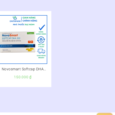
Novosmart Softcap DHA
200 Hộp 30 Viên – Giúp
150.000
₫
Phát Triển Não Bộ Và Thị
Lực Cho Trẻ –