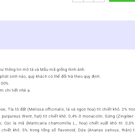
Baby
Natural
Colicalm
Gocce
-
Giúp
Bé
Ăn
Ngon,
Giảm
Nôn,
hư thông tin mô tả và Mẫu mã giống hình ảnh.
Đầy
phát sinh nào, quý khách có thể đổi trả theo quy định.
Bụng
Khó
100%.
Tiêu
m chi tiết nhé ạ.
số
lượng
se; Tía tô đất (Melissa officinalis, lá và ngọn hoa) tit chiết khô. 2% 
purpureus Went, hạt) tit chiết khô. 0,4% ở monacolin; Gừng (Zingiber of
s; Cúc la mã (Matricaria chamomilla L., hoa) chiết xuất khô tit. 0,3% 
it chiết khô. 5% trong tổng số flavonoid; Dứa (Ananas sativus, thân) t