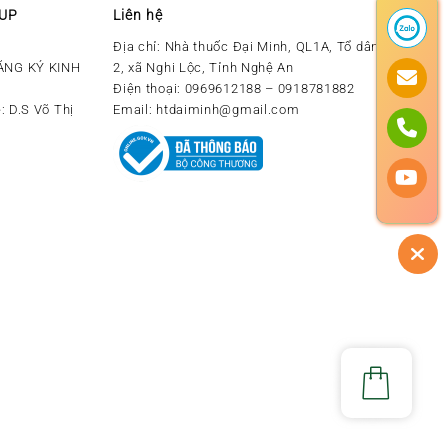
OUP
Liên hệ
Địa chỉ:
Nhà thuốc Đại Minh, QL1A, Tổ dân phố số
ĂNG KÝ KINH
2, xã Nghi Lộc, Tỉnh Nghệ An
Điện thoại:
0969612188 – 0918781882
: D.S Võ Thị
Email:
htdaiminh@gmail.com