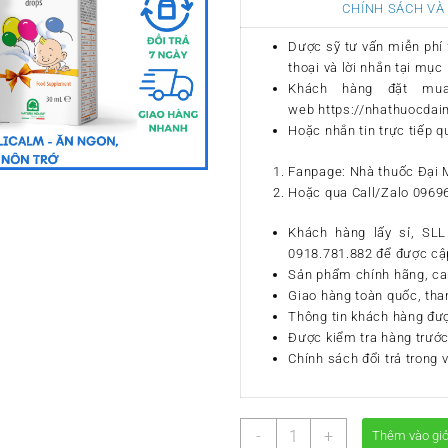
CHÍNH SÁCH VÀ
Dược sỹ tư vấn miễn phí 2
thoại và lời nhắn tại mục 
Khách hàng đặt mu
web https://nhathuocda
Hoặc nhắn tin trực tiếp q
Fanpage: Nhà thuốc Đại 
Hoặc qua Call/Zalo 0969
Khách hàng lấy sỉ, SLL 
0918.781.882 để được cập
Sản phẩm chính hãng, ca
Giao hàng toàn quốc, tha
Thông tin khách hàng đư
Được kiểm tra hàng trước
Chính sách đổi trả trong 
Cucciolo
-
+
Thêm vào gi