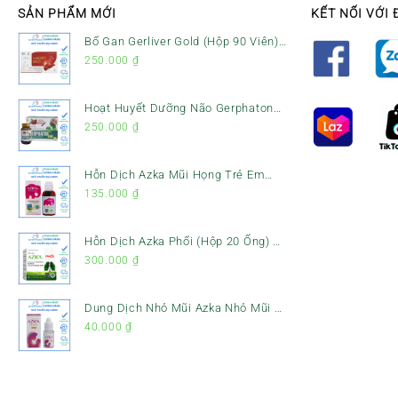
SẢN PHẨM MỚI
KẾT NỐI VỚI 
Bổ Gan Gerliver Gold (Hộp 90 Viên)
– Hỗ Trợ Giải Độc Gan, Mát Gan &
250.000
₫
Bảo Vệ Gan
Hoạt Huyết Dưỡng Não Gerphaton
Gold Hộp 120 Viên – Giảm Đau Đầu,
250.000
₫
Hoa Mắt, Chóng Mặt & Rối Loạn
Tiền Đình
Hỗn Dịch Azka Mũi Họng Trẻ Em
(Chai 120ml) – Giảm Ho, Tiêu Đờm
135.000
₫
& Đau Rát Họng
Hỗn Dịch Azka Phổi (Hộp 20 Ống) –
Hỗ Trợ Giảm Ho, Tiêu Đờm & Bổ
300.000
₫
Phổi
Dung Dịch Nhỏ Mũi Azka Nhỏ Mũi –
Giảm Ngạt Mũi, Sổ Mũi Cho Trẻ Sơ
40.000
₫
Sinh