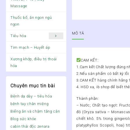
Massage
Thuốc bổ, ăn ngon ngủ
ngon
MÔ TẢ
Tiêu hóa
Tim mạch – Huyết áp
Xương khớp, điều trị thoái
CAM KẾT:
hóa
1.Cam kết Chất lượng đúng n
2.Nếu sản phẩm có bất kỳ lỗi 
3.CAM KẾT hàng chính hãng 
Chuyên mục tin bài
4. HSD xa, ib shop để biết thê
Bệnh dạ dày – tiêu hóa
Thành phần:
bệnh tay chân miệng
– Nước; Chất tạo ngọt: Fructo
Biếng ăn và chậm tăng cân
đỏ (Oryza sativa – Monascus 
chiết khô. 5% trong gingerol
Blog sức khỏe
platyphyllos Scopoli, hoa) t
cabin thải độc zenara