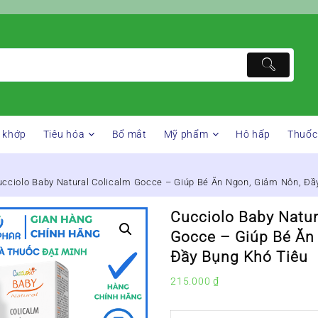
 khớp
Tiêu hóa
Bổ mắt
Mỹ phẩm
Hô hấp
Thuốc
ucciolo Baby Natural Colicalm Gocce – Giúp Bé Ăn Ngon, Giảm Nôn, Đầ
Cucciolo Baby Natur
Gocce – Giúp Bé Ăn
Đầy Bụng Khó Tiêu
215.000
₫