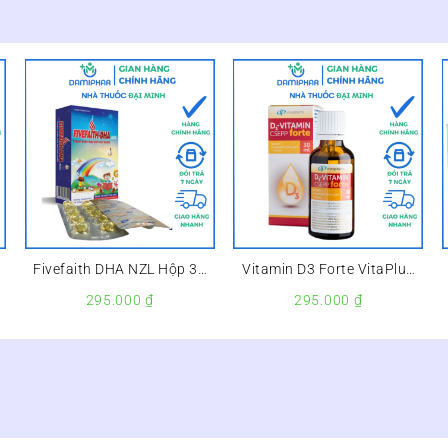
p
Fivefaith DHA NZL Hộp 30
Vitamin D3 Forte VitaPlus
Viên – Bổ Sung DHA Cho
Lọ 30ml – Bổ Sung Vitamin
295.000
₫
295.000
₫
Trẻ, Bổ Não, Sáng Mắt –
D Hỗ Trợ Chống Còi Xương –