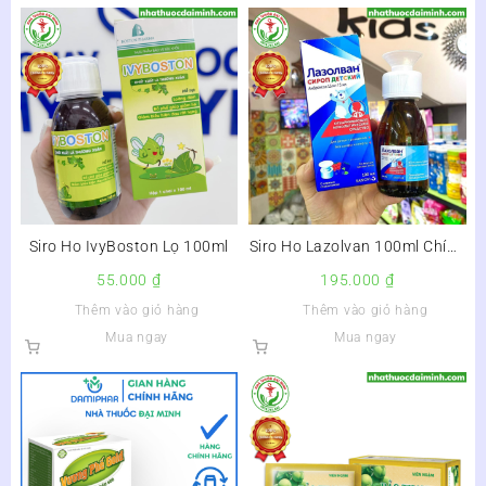
Siro Ho IvyBoston Lọ 100ml
Siro Ho Lazolvan 100ml Chính
Hãng Nga
55.000
₫
195.000
₫
Thêm vào giỏ hàng
Thêm vào giỏ hàng
Mua ngay
Mua ngay