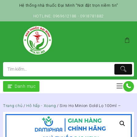
Skip
Hệ thống nhà thuốc Đại Minh “Nơi đặt trọn niềm tin”
to
content
HOTLINE: 0969612188 - 0918781882
Danh mục
Trang chủ
/
Hô hấp - Xoang
/ Siro Ho Minion Gold Lọ 100ml –