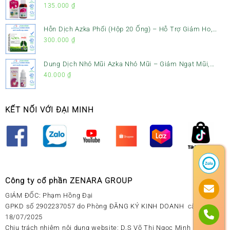
Ho, Tiêu Đờm & Đau Rát Họng
135.000
₫
Hỗn Dịch Azka Phổi (Hộp 20 Ống) – Hỗ Trợ Giảm Ho,
Tiêu Đờm & Bổ Phổi
300.000
₫
Dung Dịch Nhỏ Mũi Azka Nhỏ Mũi – Giảm Ngạt Mũi,
Sổ Mũi Cho Trẻ Sơ Sinh
40.000
₫
KẾT NỐI VỚI ĐẠI MINH
Công ty cổ phần ZENARA GROUP
GIÁM ĐỐC: Phạm Hồng Đại
GPKD số 2902237057 do Phòng ĐĂNG KÝ KINH DOANH cấp ngày
18/07/2025
Chịu trách nhiệm nội dung website: D.S Võ Thị Ngọc Minh