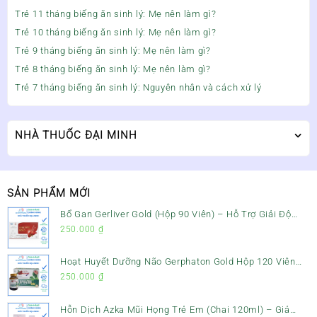
Trẻ 11 tháng biếng ăn sinh lý: Mẹ nên làm gì?
Trẻ 10 tháng biếng ăn sinh lý: Mẹ nên làm gì?
Trẻ 9 tháng biếng ăn sinh lý: Mẹ nên làm gì?
Trẻ 8 tháng biếng ăn sinh lý: Mẹ nên làm gì?
Trẻ 7 tháng biếng ăn sinh lý: Nguyên nhân và cách xử lý
NHÀ THUỐC ĐẠI MINH
SẢN PHẨM MỚI
Bổ Gan Gerliver Gold (Hộp 90 Viên) – Hỗ Trợ Giải Độc
Gan, Mát Gan & Bảo Vệ Gan
250.000
₫
Hoạt Huyết Dưỡng Não Gerphaton Gold Hộp 120 Viên
– Giảm Đau Đầu, Hoa Mắt, Chóng Mặt & Rối Loạn Tiền
250.000
₫
Đình
Hỗn Dịch Azka Mũi Họng Trẻ Em (Chai 120ml) – Giảm