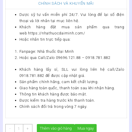
CHÍNH SÁCH VÀ KHUYẾN MÃI
Dược sỹ tư vấn miễn phí 24/7. Vui lòng để lại số điện
thoại và lời nhắn tại mục liên hệ.
Khách hàng đặt mua sản phẩm qua trang
web https://nhathuocdaiminh.com/
Hoặc nhắn tin trực tiếp qua:
Fanpage: Nhà thuốc Đại Minh
Hoặc qua Call/Zalo 09696.121.88 – 0918.781.882
Khách hàng lấy sỉ, SLL vui lòng liên hệ call/Zalo
0918.781.882 để được cập nhật giá.
Sản phẩm chính hãng, cam kết chất lượng.
Giao hàng toàn quốc, thanh toán sau khi nhận hàng.
Thông tin khách hàng được bảo mật.
Được kiểm tra hàng trước khi thanh toán.
Chính sách đổi trả trong vòng 7 ngày.
Siro
Thêm vào giỏ hàng
Mua ngay
-
+