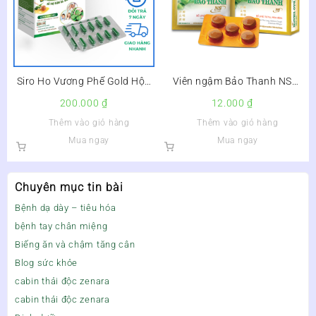
Siro Ho Vương Phế Gold Hộp
Viên ngậm Bảo Thanh NS
100 Viên – Giảm Ho, Giảm
không đường
200.000
₫
12.000
₫
Đờm –
Thêm vào giỏ hàng
Thêm vào giỏ hàng
Mua ngay
Mua ngay
Chuyên mục tin bài
Bệnh dạ dày – tiêu hóa
bệnh tay chân miệng
Biếng ăn và chậm tăng cân
Blog sức khỏe
cabin thải độc zenara
cabin thải độc zenara