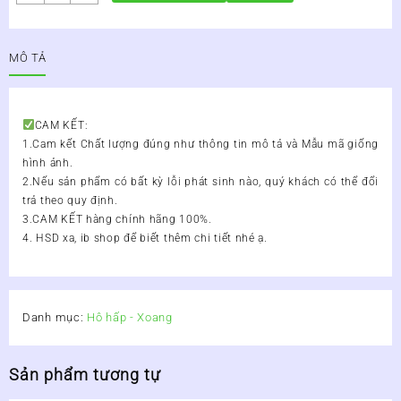
Ho
Minion
Gold
MÔ TẢ
Lọ
100ml
-
số
CAM KẾT:
lượng
1.Cam kết Chất lượng đúng như thông tin mô tả và Mẫu mã giống
hình ảnh.
2.Nếu sản phẩm có bất kỳ lỗi phát sinh nào, quý khách có thể đổi
trả theo quy định.
3.CAM KẾT hàng chính hãng 100%.
4. HSD xa, ib shop để biết thêm chi tiết nhé ạ.
Danh mục:
Hô hấp - Xoang
Sản phẩm tương tự