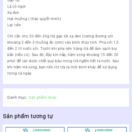
Gạo lứt
Lá cỏ ngọt
Xạ đen
Hạt muồng ( thảo quyết minh)
Lạc tiên
Chỉ cần cho 20 đến 30g trà gạo lứt xạ đen (tương đương với
khoảng 2 đến 3 muỗng ăn cơm) vào bình thủy tinh. Pha với 1,5
đến 2 lít nước sôi. Trước khi pha nên tráng trà để làm sạch bụi
bẩn (nếu có). Sau đó, đậy kín nắp, hãm xong khoảng 15 đến 20
phút để các dược chất quý báu trong trà ngấm hết ra nước. Sau
khi hãm trà xong, bạn nên rót trà ra một bình khác để sử dụng
trong cả ngày.
Danh mục:
Sản phẩm khác
Sản phẩm tương tự