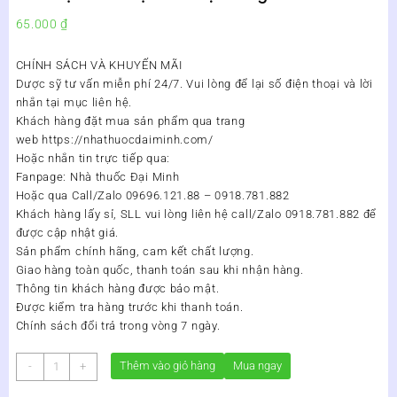
65.000
₫
CHÍNH SÁCH VÀ KHUYẾN MÃI
Dược sỹ tư vấn miễn phí 24/7. Vui lòng để lại số điện thoại và lời
nhắn tại mục liên hệ.
Khách hàng đặt mua sản phẩm qua trang
web https://nhathuocdaiminh.com/
Hoặc nhắn tin trực tiếp qua:
Fanpage: Nhà thuốc Đại Minh
Hoặc qua Call/Zalo 09696.121.88 – 0918.781.882
Khách hàng lấy sỉ, SLL vui lòng liên hệ call/Zalo 0918.781.882 để
được cập nhật giá.
Sản phẩm chính hãng, cam kết chất lượng.
Giao hàng toàn quốc, thanh toán sau khi nhận hàng.
Thông tin khách hàng được bảo mật.
Được kiểm tra hàng trước khi thanh toán.
Chính sách đổi trả trong vòng 7 ngày.
Trà
Thêm vào giỏ hàng
Mua ngay
-
+
Gạo