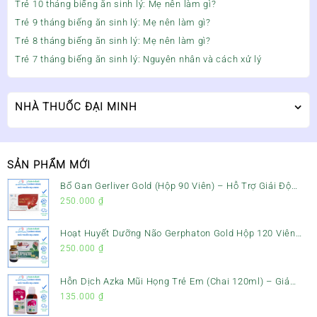
Trẻ 10 tháng biếng ăn sinh lý: Mẹ nên làm gì?
Trẻ 9 tháng biếng ăn sinh lý: Mẹ nên làm gì?
Trẻ 8 tháng biếng ăn sinh lý: Mẹ nên làm gì?
Trẻ 7 tháng biếng ăn sinh lý: Nguyên nhân và cách xử lý
NHÀ THUỐC ĐẠI MINH
SẢN PHẨM MỚI
Bổ Gan Gerliver Gold (Hộp 90 Viên) – Hỗ Trợ Giải Độc
Gan, Mát Gan & Bảo Vệ Gan
250.000
₫
Hoạt Huyết Dưỡng Não Gerphaton Gold Hộp 120 Viên
– Giảm Đau Đầu, Hoa Mắt, Chóng Mặt & Rối Loạn Tiền
250.000
₫
Đình
Hỗn Dịch Azka Mũi Họng Trẻ Em (Chai 120ml) – Giảm
Ho, Tiêu Đờm & Đau Rát Họng
135.000
₫