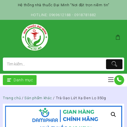
Skip
Hệ thống nhà thuốc Đại Minh “Nơi đặt trọn niềm tin”
to
content
HOTLINE: 0969612188 - 0918781882
Danh mục
Trang chủ
/
Sản phẩm khác
/ Trà Gạo Lứt Xạ Đen Lọ 350g