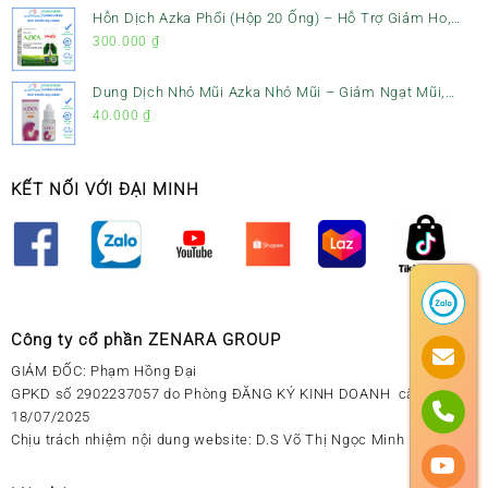
Hỗn Dịch Azka Phổi (Hộp 20 Ống) – Hỗ Trợ Giảm Ho,
Tiêu Đờm & Bổ Phổi
300.000
₫
Dung Dịch Nhỏ Mũi Azka Nhỏ Mũi – Giảm Ngạt Mũi,
Sổ Mũi Cho Trẻ Sơ Sinh
40.000
₫
KẾT NỐI VỚI ĐẠI MINH
Công ty cổ phần ZENARA GROUP
GIÁM ĐỐC: Phạm Hồng Đại
GPKD số 2902237057 do Phòng ĐĂNG KÝ KINH DOANH cấp ngày
18/07/2025
Chịu trách nhiệm nội dung website: D.S Võ Thị Ngọc Minh