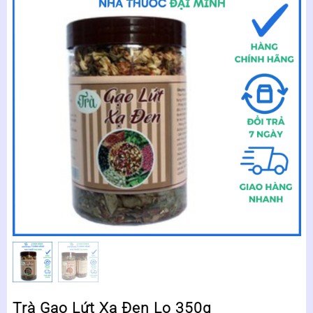
Trà Gạo Lứt Xạ Đen Lọ 350g