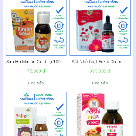
Siro Ho Minion Gold Lọ 100ml
Sắt Nhỏ Giọt Fekid Drops Lọ
–
15ml – Giải Pháp Hỗ Trợ
75.000
₫
385.000
₫
Thiếu Sắt, Thiếu Máu Cho Trẻ
Nhỏ –
Đọc tiếp
Đọc tiếp