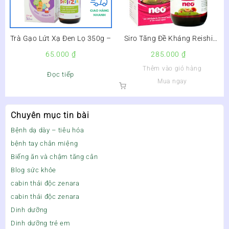
Trà Gạo Lứt Xạ Đen Lọ 350g –
Siro Tăng Đề Kháng Reishi
Kids Protect Neo Kids Lọ
65.000
₫
285.000
₫
150ml –
Thêm vào giỏ hàng
Đọc tiếp
Mua ngay
Chuyên mục tin bài
Bệnh dạ dày – tiêu hóa
bệnh tay chân miệng
Biếng ăn và chậm tăng cân
Blog sức khỏe
cabin thải độc zenara
cabin thải độc zenara
Dinh dưỡng
Dinh dưỡng trẻ em