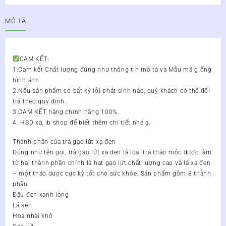
Lứt
Xạ
MÔ TẢ
Đen
Lọ
350g
số
CAM KẾT:
lượng
1.Cam kết Chất lượng đúng như thông tin mô tả và Mẫu mã giống
hình ảnh.
2.Nếu sản phẩm có bất kỳ lỗi phát sinh nào, quý khách có thể đổi
trả theo quy định.
3.CAM KẾT hàng chính hãng 100%.
4. HSD xa, ib shop để biết thêm chi tiết nhé ạ.
Thành phần của trà gạo lứt xạ đen
Đúng như tên gọi, trà gạo lứt xạ đen là loại trà thảo mộc được làm
từ hai thành phần chính là hạt gạo lứt chất lượng cao và lá xạ đen
– một thảo dược cực kỳ tốt cho sức khỏe. Sản phẩm gồm 8 thành
phần
Đậu đen xanh lòng
Lá sen
Hoa nhài khô