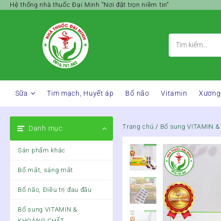
Skip
Hệ thống nhà thuốc Đại Minh “Nơi đặt trọn niềm tin”
to
content
Sữa
Tim mạch, Huyết áp
Bổ não
Vitamin
Xương
Trang chủ
/
Bổ sung VITAMIN 
Danh mục
Sản phẩm khác
Bổ mắt, sáng mắt
Bổ não, Điều trị đau đầu
Bổ sung VITAMIN &
KHOÁNG CHẤT