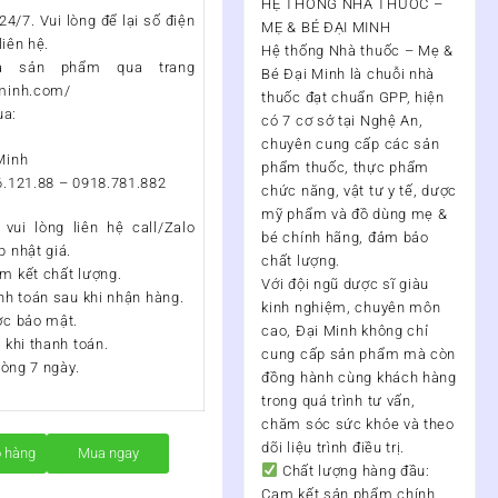
HỆ THỐNG NHÀ THUỐC –
4/7. Vui lòng để lại số điện
MẸ & BÉ ĐẠI MINH
liên hệ.
Hệ thống Nhà thuốc – Mẹ &
a sản phẩm qua trang
Bé Đại Minh
là chuỗi nhà
iminh.com/
thuốc đạt chuẩn
GPP
, hiện
ua:
có
7 cơ sở tại Nghệ An
,
chuyên cung cấp các sản
Minh
phẩm thuốc, thực phẩm
6.121.88 – 0918.781.882
chức năng, vật tư y tế, dược
mỹ phẩm và đồ dùng mẹ &
vui lòng liên hệ call/Zalo
bé chính hãng, đảm bảo
 nhật giá.
chất lượng.
m kết chất lượng.
Với đội ngũ
dược sĩ giàu
nh toán sau khi nhận hàng.
kinh nghiệm, chuyên môn
ợc bảo mật.
cao
, Đại Minh không chỉ
 khi thanh toán.
cung cấp sản phẩm mà còn
vòng 7 ngày.
đồng hành cùng khách hàng
trong quá trình
tư vấn,
chăm sóc sức khỏe và theo
dõi liệu trình điều trị
.
ỏ hàng
Mua ngay
Chất lượng hàng đầu:
Cam kết sản phẩm chính