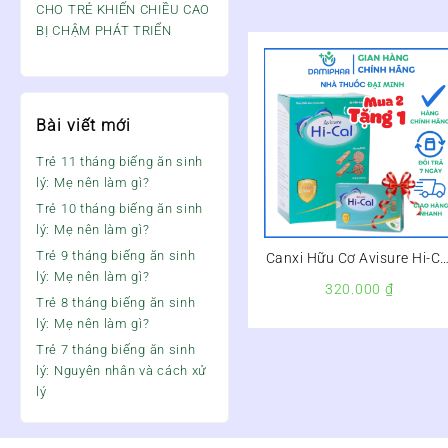
CHO TRẺ KHIẾN CHIỀU CAO
BỊ CHẬM PHÁT TRIỂN
Bài viết mới
Trẻ 11 tháng biếng ăn sinh
lý: Mẹ nên làm gì?
Trẻ 10 tháng biếng ăn sinh
lý: Mẹ nên làm gì?
Trẻ 9 tháng biếng ăn sinh
Canxi Hữu Cơ Avisure Hi-Ca
lý: Mẹ nên làm gì?
Hộp 60 Viên – Bổ Sung
320.000
₫
Canxi Cho Mọi Người – Hộ
Trẻ 8 tháng biếng ăn sinh
60 viên
lý: Mẹ nên làm gì?
Trẻ 7 tháng biếng ăn sinh
lý: Nguyên nhân và cách xử
lý