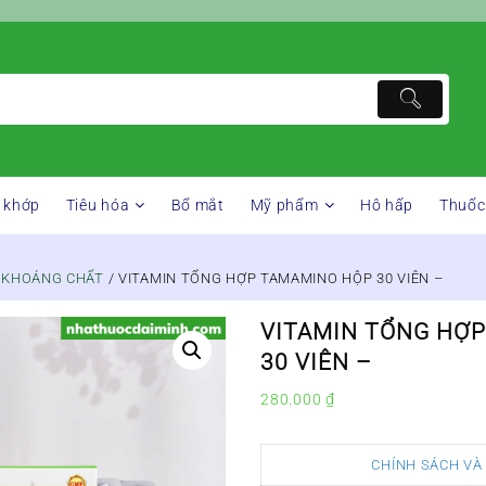
 khớp
Tiêu hóa
Bổ mắt
Mỹ phẩm
Hô hấp
Thuốc
& KHOÁNG CHẤT
/ VITAMIN TỔNG HỢP TAMAMINO HỘP 30 VIÊN –
VITAMIN TỔNG HỢ
30 VIÊN –
280.000
₫
CHÍNH SÁCH VÀ