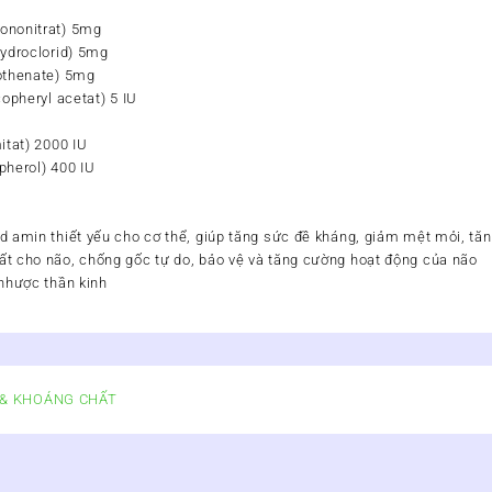
ononitrat) 5mg
hydroclorid) 5mg
tothenate) 5mg
copheryl acetat) 5 IU
itat) 2000 IU
pherol) 400 IU
d amin thiết yếu cho cơ thể, giúp tăng sức đề kháng, giảm mệt mỏi, tăn
t cho não, chống gốc tự do, bảo vệ và tăng cường hoạt động của não
 nhược thần kinh
N & KHOÁNG CHẤT