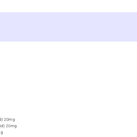
TAMAMINO
HỘP
30
VIÊN
-
số
lượng
id) 20mg
cid) 20mg
mg