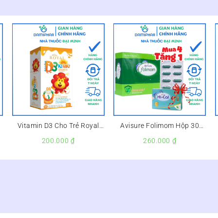
l
Vitamin D3 Cho Trẻ Royal
Avisure Folimom Hộp 30
D3K2MK7 – Tăng Cường
Viên – hỗ trợ tăng khả năng
200.000
₫
260.000
₫
p
Hấp Thu Canxi, Giúp xương
thụ thai ở phụ nữ bị buồng
Răng Chắc Khỏe –
trứng đa nang –