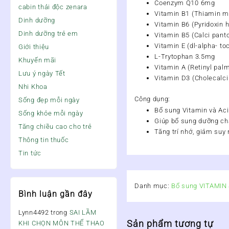
Coenzym Q10 6mg
cabin thải độc zenara
Vitamin B1 (Thiamin m
Dinh dưỡng
Vitamin B6 (Pyridoxin 
Dinh dưỡng trẻ em
Vitamin B5 (Calci pan
Vitamin E (dl-alpha- to
Giới thiệu
L-Trytophan 3.5mg
Khuyến mãi
Vitamin A (Retinyl palm
Lưu ý ngày Tết
Vitamin D3 (Cholecalci
Nhi Khoa
Công dụng:
Sống đẹp mỗi ngày
Bổ sung Vitamin và Aci
Sống khỏe mỗi ngày
Giúp bổ sung dưỡng chấ
Tăng chiều cao cho trẻ
Tăng trí nhớ, giảm suy
Thông tin thuốc
Tin tức
Danh mục:
Bổ sung VITAMI
Bình luận gần đây
Lynn4492
trong
SAI LẦM
Sản phẩm tương tự
KHI CHỌN MÔN THỂ THAO