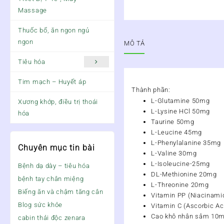
Massage
Thuốc bổ, ăn ngon ngủ
ngon
MÔ TẢ
Tiêu hóa
Tim mạch – Huyết áp
Thành phần:
L-Glutamine 50mg
Xương khớp, điều trị thoái
L-Lysine HCl 50mg
hóa
Taurine 50mg
L-Leucine 45mg
L-Phenylalanine 35mg
Chuyên mục tin bài
L-Valine 30mg
L-Isoleucine-25mg
Bệnh dạ dày – tiêu hóa
DL-Methionine 20mg
bệnh tay chân miệng
L-Threonine 20mg
Biếng ăn và chậm tăng cân
Vitamin PP (Niacinam
Blog sức khỏe
Vitamin C (Ascorbic A
Cao khô nhân sâm 10
cabin thải độc zenara