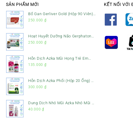
SẢN PHẨM MỚI
KẾT NỐI VỚI 
Bổ Gan Gerliver Gold (Hộp 90 Viên)
– Hỗ Trợ Giải Độc Gan, Mát Gan &
250.000
₫
Bảo Vệ Gan
Hoạt Huyết Dưỡng Não Gerphaton
Gold Hộp 120 Viên – Giảm Đau Đầu,
250.000
₫
Hoa Mắt, Chóng Mặt & Rối Loạn
Tiền Đình
Hỗn Dịch Azka Mũi Họng Trẻ Em
(Chai 120ml) – Giảm Ho, Tiêu Đờm
135.000
₫
& Đau Rát Họng
Hỗn Dịch Azka Phổi (Hộp 20 Ống) –
Hỗ Trợ Giảm Ho, Tiêu Đờm & Bổ
300.000
₫
Phổi
Dung Dịch Nhỏ Mũi Azka Nhỏ Mũi –
Giảm Ngạt Mũi, Sổ Mũi Cho Trẻ Sơ
40.000
₫
Sinh