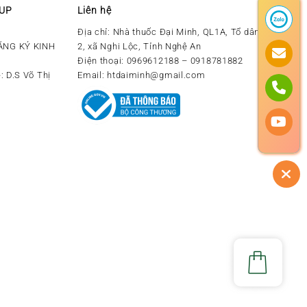
OUP
Liên hệ
Địa chỉ:
Nhà thuốc Đại Minh, QL1A, Tổ dân phố số
ĂNG KÝ KINH
2, xã Nghi Lộc, Tỉnh Nghệ An
Điện thoại:
0969612188 – 0918781882
: D.S Võ Thị
Email:
htdaiminh@gmail.com