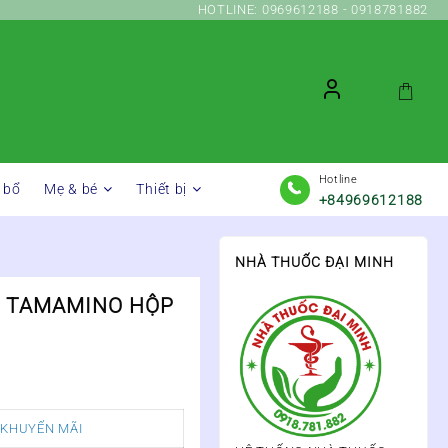
HOTLINE: 0969612188 - 0918781882
Hotline
 bổ
Mẹ & bé
Thiết bị
+84969612188
NHÀ THUỐC ĐẠI MINH
P TAMAMINO HỘP
 KHUYẾN MÃI