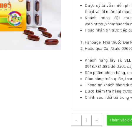
Dược sỹ tư vấn miễn phí 2
thoại và lời nhắn tại mục 
Khách hàng đặt mu
web https://nhathuocda
Hoặc nhắn tin trực tiếp q
Fanpage: Nhà thuốc Đại 
Hoặc qua Call/Zalo 0969
Khách hàng lấy sỉ, SLL 
0918.781.882 để được cập
Sản phẩm chính hãng, ca
Giao hàng toàn quốc, tha
Thông tin khách hàng đư
Được kiểm tra hàng trước
Chính sách đổi trả trong 
VITAMIN
-
+
Thêm vào gi
TỔNG
HỢP