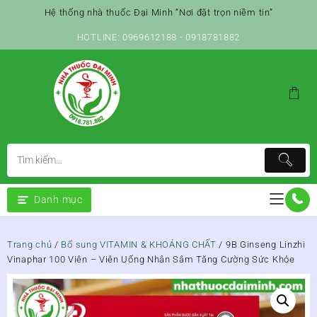
Skip
Hệ thống nhà thuốc Đại Minh “Nơi đặt trọn niềm tin”
to
content
HOTLINE: 0969612188 - 0918781882
Danh mục
Trang chủ
/
Bổ sung VITAMIN & KHOÁNG CHẤT
/ 9B Ginseng Linzhi
Vinaphar 100 Viên – Viên Uống Nhân Sâm Tăng Cường Sức Khỏe