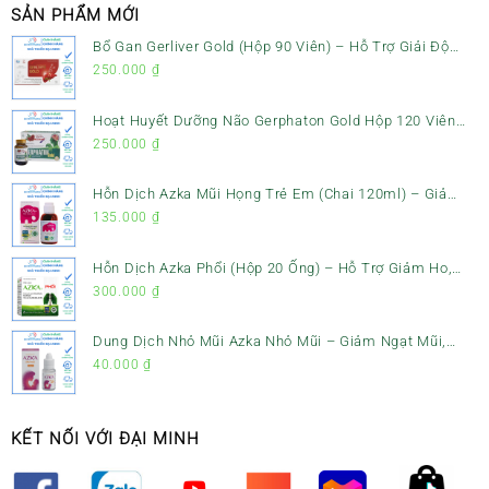
SẢN PHẨM MỚI
Bổ Gan Gerliver Gold (Hộp 90 Viên) – Hỗ Trợ Giải Độc
Gan, Mát Gan & Bảo Vệ Gan
250.000
₫
Hoạt Huyết Dưỡng Não Gerphaton Gold Hộp 120 Viên
– Giảm Đau Đầu, Hoa Mắt, Chóng Mặt & Rối Loạn Tiền
250.000
₫
Đình
Hỗn Dịch Azka Mũi Họng Trẻ Em (Chai 120ml) – Giảm
Ho, Tiêu Đờm & Đau Rát Họng
135.000
₫
Hỗn Dịch Azka Phổi (Hộp 20 Ống) – Hỗ Trợ Giảm Ho,
Tiêu Đờm & Bổ Phổi
300.000
₫
Dung Dịch Nhỏ Mũi Azka Nhỏ Mũi – Giảm Ngạt Mũi,
Sổ Mũi Cho Trẻ Sơ Sinh
40.000
₫
KẾT NỐI VỚI ĐẠI MINH