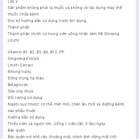
Lưu ý
lượng
Sản phẩm không phải là thuốc và không có tác dụng thay thế
thuốc chữa bệnh.
Đọc kỹ hướng dẫn sử dụng trước khi dùng.
Thành phần
Thành phần chính có trong viên uống nhân sâm 9B Ginseng
Linzhi:
Vitamin B1, B2, B5, B6, B12, PP.
Gingseng Extract.
Linzhi Extract.
Nhung hươu.
Đông trùng hạ thảo.
Betaglucan.
Sữa ong chúa.
Đối tượng sử dụng
Người suy nhược cơ thể, mệt mỏi, chán ăn, thời kỳ dưỡng bệnh,
sau phẫu thuật.
Hướng dẫn sử dụng
Thiếu niên và người lớn: Uống 1 viên/lần, 3 lần/ngày.
Bảo quản
Bảo quản nơi khô ráo, thoáng mát, tránh ánh nắng mặt trời.