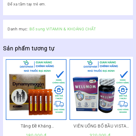
Để xa tầm tay trẻ em.
Danh mục:
Bổ sung VITAMIN & KHOÁNG CHẤT
Sản phẩm tương tự
Tăng Đề Kháng
VIÊN UỐNG BỔ BẦU VISTA
Dynamymogen Gold Hộp 20
WELLMOM – Lọ 30 viên nang
180.000
₫
320.000
₫