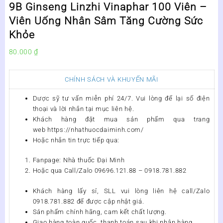
9B Ginseng Linzhi Vinaphar 100 Viên –
Viên Uống Nhân Sâm Tăng Cường Sức
Khỏe
80.000
₫
CHÍNH SÁCH VÀ KHUYẾN MÃI
Dược sỹ tư vấn miễn phí 24/7. Vui lòng để lại số điện
thoại và lời nhắn tại mục liên hệ.
Khách hàng đặt mua sản phẩm qua trang
web https://nhathuocdaiminh.com/
Hoặc nhắn tin trực tiếp qua:
Fanpage: Nhà thuốc Đại Minh
Hoặc qua Call/Zalo 09696.121.88 – 0918.781.882
Khách hàng lấy sỉ, SLL vui lòng liên hệ call/Zalo
0918.781.882 để được cập nhật giá.
Sản phẩm chính hãng, cam kết chất lượng.
Giao hàng toàn quốc, thanh toán sau khi nhận hàng.