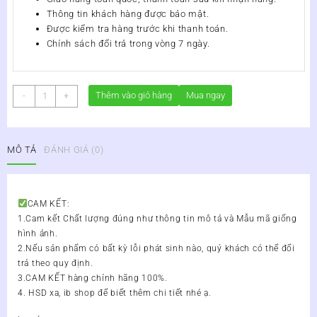
Thông tin khách hàng được bảo mật.
Được kiểm tra hàng trước khi thanh toán.
Chính sách đổi trả trong vòng 7 ngày.
9B
Thêm vào giỏ hàng
Mua ngay
-
+
Ginseng
Linzhi
Vinaphar
MÔ TẢ
ĐÁNH GIÁ (0)
100
Viên
–
Viên
CAM KẾT:
Uống
1.Cam kết Chất lượng đúng như thông tin mô tả và Mẫu mã giống
Nhân
hình ảnh.
Sâm
2.Nếu sản phẩm có bất kỳ lỗi phát sinh nào, quý khách có thể đổi
Tăng
trả theo quy định.
Cường
3.CAM KẾT hàng chính hãng 100%.
Sức
4. HSD xa, ib shop để biết thêm chi tiết nhé ạ.
Khỏe
số