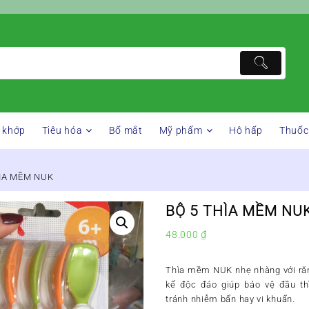
 khớp
Tiêu hóa
Bổ mắt
Mỹ phẩm
Hô hấp
Thuốc
HÌA MỀM NUK
BỘ 5 THÌA MỀM NU
48.000
₫
Thìa mềm NUK nhẹ nhàng với răn
kế độc đáo giúp bảo vệ đầu t
tránh nhiễm bẩn hay vi khuẩn.