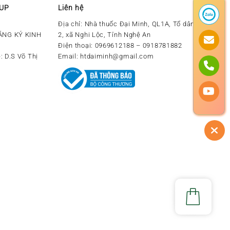
OUP
Liên hệ
Địa chỉ:
Nhà thuốc Đại Minh, QL1A, Tổ dân phố số
ĂNG KÝ KINH
2, xã Nghi Lộc, Tỉnh Nghệ An
Điện thoại:
0969612188 – 0918781882
: D.S Võ Thị
Email:
htdaiminh@gmail.com