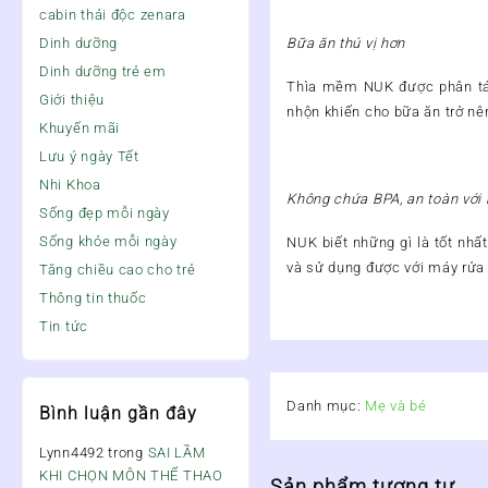
cabin thải độc zenara
Dinh dưỡng
Bữa ăn thú vị hơn
Dinh dưỡng trẻ em
Thìa mềm NUK được phân tán 
Giới thiệu
nhộn khiến cho bữa ăn trở nên
Khuyến mãi
Lưu ý ngày Tết
Nhi Khoa
Không chứa BPA, an toàn với
Sống đẹp mỗi ngày
Sống khỏe mỗi ngày
NUK biết những gì là tốt nhấ
và sử dụng được với máy rửa 
Tăng chiều cao cho trẻ
Thông tin thuốc
Tin tức
Danh mục:
Mẹ và bé
Bình luận gần đây
Lynn4492
trong
SAI LẦM
KHI CHỌN MÔN THỂ THAO
Sản phẩm tương tự