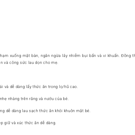
chạm xuống mặt bàn, ngăn ngừa lây nhiễm bụi bẩn và vi khuẩn. Đồng th
ian và công sức lau dọn cho mẹ.
ái và dễ dàng lấy thức ăn trong lọ/hũ cao.
nhẹ nhàng trên răng và nướu của bé.
ẳng dễ dàng lau sạch thức ăn khỏi khuôn mặt bé.
p giữ và xúc thức ăn dễ dàng.