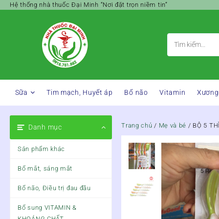
Skip
Hệ thống nhà thuốc Đại Minh “Nơi đặt trọn niềm tin”
to
content
Sữa
Tim mạch, Huyết áp
Bổ não
Vitamin
Xương
Trang chủ
/
Mẹ và bé
/ BỘ 5 T
Danh mục
Sản phẩm khác
Bổ mắt, sáng mắt
Bổ não, Điều trị đau đầu
Bổ sung VITAMIN &
KHOÁNG CHẤT