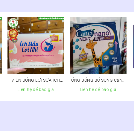
VIÊN UỐNG LỢI SỮA ÍCH
ỐNG UỐNG BỔ SUNG Canxi
MẪU LỢI NHI
CANCI NANO MK7 BIGSUN
Liên hệ để báo giá
Liên hệ để báo giá