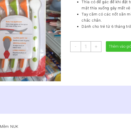
Thìa có đế gác để khi đặt
mặt thìa xuống gây mất vệ 
Tay cầm có các nốt sần m
chắc chắn.
Dành cho trẻ từ 6 tháng trở
BỘ
-
+
Thêm vào gi
5
THÌA
MỀM
NUK
số
lượng
a Mềm NUK