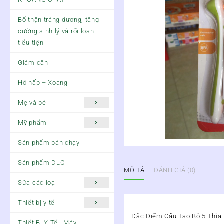
Bổ thận tráng dương, tăng
cường sinh lý và rối loạn
tiểu tiện
Giảm cân
Hô hấp – Xoang
Mẹ và bé
Mỹ phẩm
Sản phẩm bán chạy
Sản phẩm DLC
MÔ TẢ
ĐÁNH GIÁ (0)
Sữa các loại
Thiết bị y tế
Đặc Điểm Cấu Tạo Bộ 5 Thì
Thiết Bị Y Tế , Máy