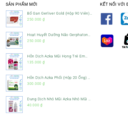
SẢN PHẨM MỚI
KẾT NỐI VỚI 
Bổ Gan Gerliver Gold (Hộp 90 Viên)
– Hỗ Trợ Giải Độc Gan, Mát Gan &
250.000
₫
Bảo Vệ Gan
Hoạt Huyết Dưỡng Não Gerphaton
Gold Hộp 120 Viên – Giảm Đau Đầu,
250.000
₫
Hoa Mắt, Chóng Mặt & Rối Loạn
Tiền Đình
Hỗn Dịch Azka Mũi Họng Trẻ Em
(Chai 120ml) – Giảm Ho, Tiêu Đờm
135.000
₫
& Đau Rát Họng
Hỗn Dịch Azka Phổi (Hộp 20 Ống) –
Hỗ Trợ Giảm Ho, Tiêu Đờm & Bổ
300.000
₫
Phổi
Dung Dịch Nhỏ Mũi Azka Nhỏ Mũi –
Giảm Ngạt Mũi, Sổ Mũi Cho Trẻ Sơ
40.000
₫
Sinh