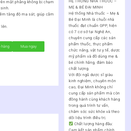
HỆ THỐNG NHÀ THUỐC –
 trên mặt phẳng không bị chạm
MẸ & BÉ ĐẠI MINH
sinh.
Hệ thống Nhà thuốc – Mẹ &
ềm tăng độ ma sát, giúp cầm
Bé Đại Minh
là chuỗi nhà
thuốc đạt chuẩn
GPP
, hiện
 lên.
có
7 cơ sở tại Nghệ An
,
chuyên cung cấp các sản
phẩm thuốc, thực phẩm
ỏ hàng
Mua ngay
chức năng, vật tư y tế, dược
mỹ phẩm và đồ dùng mẹ &
bé chính hãng, đảm bảo
chất lượng.
Với đội ngũ
dược sĩ giàu
kinh nghiệm, chuyên môn
cao
, Đại Minh không chỉ
cung cấp sản phẩm mà còn
đồng hành cùng khách hàng
trong quá trình
tư vấn,
chăm sóc sức khỏe và theo
dõi liệu trình điều trị
.
Chất lượng hàng đầu:
Cam kết sản phẩm chính