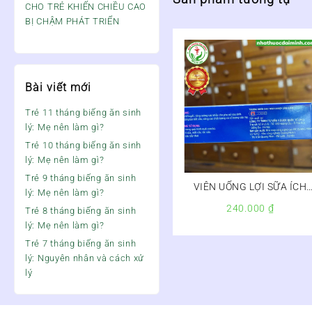
CHO TRẺ KHIẾN CHIỀU CAO
BỊ CHẬM PHÁT TRIỂN
Bài viết mới
Trẻ 11 tháng biếng ăn sinh
lý: Mẹ nên làm gì?
Trẻ 10 tháng biếng ăn sinh
lý: Mẹ nên làm gì?
Trẻ 9 tháng biếng ăn sinh
VIÊN UỐNG LỢI SỮA ÍCH
lý: Mẹ nên làm gì?
MẪU LỢI NHI – Còn
240.000
₫
Trẻ 8 tháng biếng ăn sinh
hàng,Hộp 2 vỉ x 10 viên
lý: Mẹ nên làm gì?
Trẻ 7 tháng biếng ăn sinh
lý: Nguyên nhân và cách xử
lý