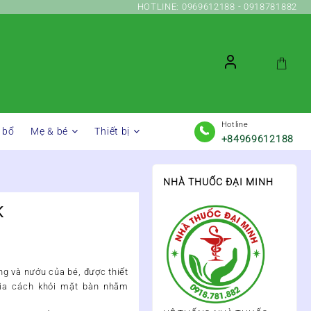
HOTLINE: 0969612188 - 0918781882
Hotline
 bổ
Mẹ & bé
Thiết bị
+84969612188
NHÀ THUỐC ĐẠI MINH
K
g và nướu của bé, được thiết
hìa cách khỏi mặt bàn nhằm