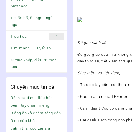
Massage
Thuốc bổ, ăn ngon ngủ
ngon
Tiêu hóa
Đế gác sạch sẽ
Tim mạch – Huyết áp
Đế gác giúp đầu thìa không 
Xương khớp, điều trị thoái
dây thức ăn, tiết kiệm thời g
hóa
Siêu mềm và tiện dụng
• Thìa có tay cầm dài thoải m
Chuyên mục tin bài
• Đầu thìa là nhựa TPE mềm, 
Bệnh dạ dày – tiêu hóa
bệnh tay chân miệng
• Cạnh thìa trước có dạng ph
Biếng ăn và chậm tăng cân
• Hai cạnh sườn cong cho phé
Blog sức khỏe
cabin thải độc zenara