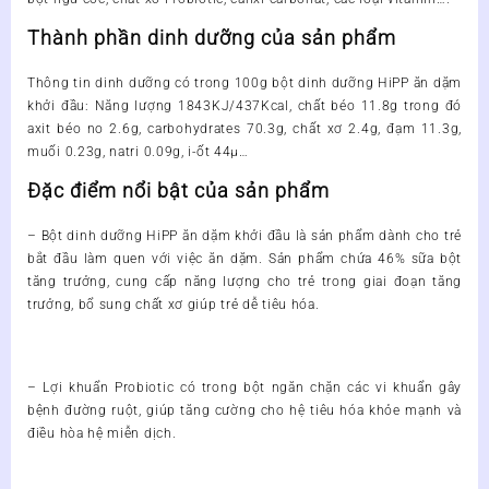
BẮT
ĐẦU
Thành phần dinh dưỡng của sản phẩm
ĂN
DẶM
Thông tin dinh dưỡng có trong 100g bột dinh dưỡng HiPP ăn dặm
số
khởi đầu: Năng lượng 1843KJ/437Kcal, chất béo 11.8g trong đó
lượng
axit béo no 2.6g, carbohydrates 70.3g, chất xơ 2.4g, đạm 11.3g,
muối 0.23g, natri 0.09g, i-ốt 44µ…
Đặc điểm nổi bật của sản phẩm
– Bột dinh dưỡng HiPP ăn dặm khởi đầu là sản phẩm dành cho trẻ
bắt đầu làm quen với việc ăn dặm. Sản phẩm chứa 46% sữa bột
tăng trưởng, cung cấp năng lượng cho trẻ trong giai đoạn tăng
trưởng, bổ sung chất xơ giúp trẻ dễ tiêu hóa.
– Lợi khuẩn Probiotic có trong bột ngăn chặn các vi khuẩn gây
bệnh đường ruột, giúp tăng cường cho hệ tiêu hóa khỏe mạnh và
điều hòa hệ miễn dịch.