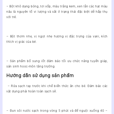
– Bột khô dạng bỏng, tơi xốp, màu trắng kem, xen lẫn các hạt màu
nâu là nguyên tố vi lượng và sắt ở trạng thái đặc biệt dễ hấp thụ
với trẻ.
– Bột thơm nhẹ, vị ngọt nhẹ hương vị đặc trưng của vani, kích
thích vị giác của bé.
– Sản phẩm bổ sung iốt đảm bảo tối ưu chức năng tuyến giáp,
sản sinh hooc-môn tăng trưởng.
Hướng dẫn sử dụng sản phẩm
– Rửa sạch tay trước khi chế biến thức ăn cho bé. Đảm bảo các
vật dụng phải hoàn toàn sạch sẽ.
– Đun sôi nước sạch trong vòng 5 phút và để nguội xuống 40 –