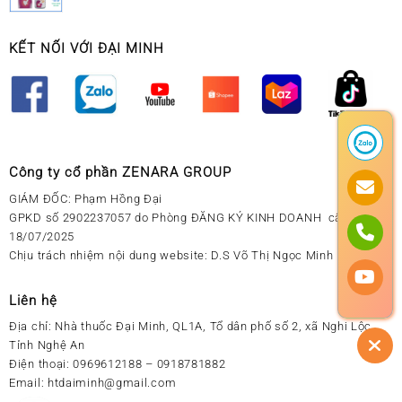
KẾT NỐI VỚI ĐẠI MINH
Công ty cổ phần ZENARA GROUP
GIÁM ĐỐC: Phạm Hồng Đại
GPKD số 2902237057 do Phòng ĐĂNG KÝ KINH DOANH cấp ngày
18/07/2025
Chịu trách nhiệm nội dung website: D.S Võ Thị Ngọc Minh
Liên hệ
Địa chỉ:
Nhà thuốc Đại Minh, QL1A, Tổ dân phố số 2, xã Nghi Lộc,
Tỉnh Nghệ An
Điện thoại:
0969612188 – 0918781882
Email:
htdaiminh@gmail.com