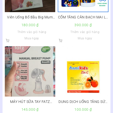
Viên Uống Bổ Bầu Big Mum
CỐM TĂNG CÂN BẠCH MAI LỌ
ĐP Lọ 30 Viên
120G – Hộp 1 lọ 120g,Việt
180.000
₫
390.000
₫
Nam
Thêm vào giỏ hàng
Thêm vào giỏ hàng
Mua ngay
Mua ngay
MÁY HÚT SỮA TAY FATZ
DUNG DỊCH UỐNG TĂNG SỨC
BREATSFIT FB1001Y
ĐỀ KHÁNG ANMIKIDS ZINC
145.000
₫
100.000
₫