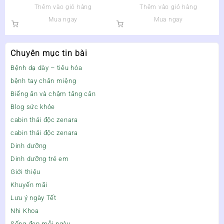
Thêm vào giỏ hàng
Thêm vào giỏ hàng
Mua ngay
Mua ngay
Chuyên mục tin bài
Bệnh dạ dày – tiêu hóa
bệnh tay chân miệng
Biếng ăn và chậm tăng cân
Blog sức khỏe
cabin thải độc zenara
cabin thải độc zenara
Dinh dưỡng
Dinh dưỡng trẻ em
Giới thiệu
Khuyến mãi
Lưu ý ngày Tết
Nhi Khoa
Sống đẹp mỗi ngày