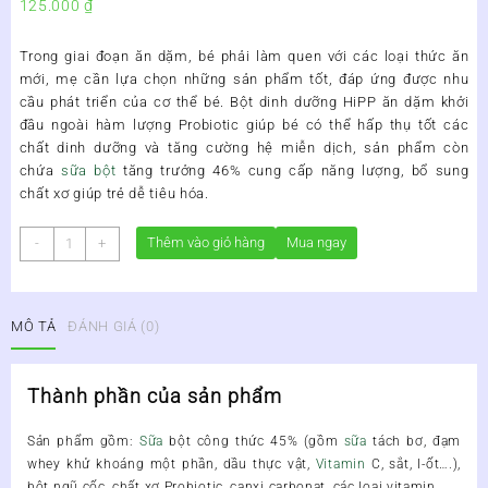
125.000
₫
Trong giai đoạn ăn dặm, bé phải làm quen với các loại thức ăn
mới, mẹ cần lựa chọn những sản phẩm tốt, đáp ứng được nhu
cầu phát triển của cơ thể bé.
Bột dinh dưỡng HiPP ăn dặm khởi
đầu
ngoài hàm lượng Probiotic giúp bé có thể hấp thụ tốt các
chất dinh dưỡng và tăng cường hệ miễn dịch, sản phẩm còn
chứa
sữa bột
tăng trưởng 46% cung cấp năng lượng, bổ sung
chất xơ giúp trẻ dễ tiêu hóa.
BỘT
Thêm vào giỏ hàng
Mua ngay
-
+
ĂN
DẶM
DINH
MÔ TẢ
ĐÁNH GIÁ (0)
DƯỠNG
HIPP
CHO
Thành phần của sản phẩm
BÉ
TỪ
Sản phẩm gồm:
Sữa
bột công thức 45% (gồm
sữa
tách bơ, đạm
4
whey khử khoáng một phần, dầu thực vật,
Vitamin
C, sắt, I-ốt….),
THÁNG
bột ngũ cốc, chất xơ Probiotic, canxi carbonat, các loại vitamin….