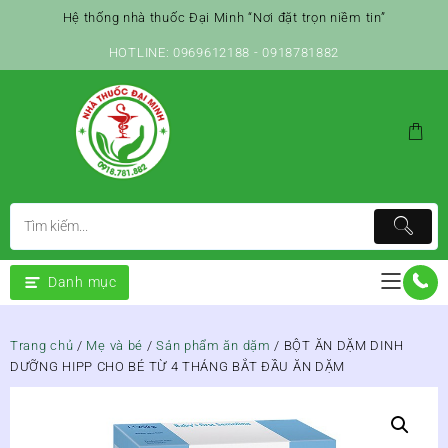
Skip
Hệ thống nhà thuốc Đại Minh “Nơi đặt trọn niềm tin”
to
content
HOTLINE: 0969612188 - 0918781882
Danh mục
Trang chủ
/
Mẹ và bé
/
Sản phẩm ăn dặm
/ BỘT ĂN DẶM DINH
DƯỠNG HIPP CHO BÉ TỪ 4 THÁNG BẮT ĐẦU ĂN DẶM