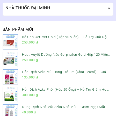
NHÀ THUỐC ĐẠI MINH
SẢN PHẨM MỚI
Bổ Gan Gerliver Gold (Hộp 90 Viên) – Hỗ Trợ Giải Độc
Gan, Mát Gan & Bảo Vệ Gan
250.000
₫
Hoạt Huyết Dưỡng Não Gerphaton Gold Hộp 120 Viên
– Giảm Đau Đầu, Hoa Mắt, Chóng Mặt & Rối Loạn Tiền
250.000
₫
Đình
Hỗn Dịch Azka Mũi Họng Trẻ Em (Chai 120ml) – Giảm
Ho, Tiêu Đờm & Đau Rát Họng
135.000
₫
Hỗn Dịch Azka Phổi (Hộp 20 Ống) – Hỗ Trợ Giảm Ho,
Tiêu Đờm & Bổ Phổi
300.000
₫
Dung Dịch Nhỏ Mũi Azka Nhỏ Mũi – Giảm Ngạt Mũi,
Sổ Mũi Cho Trẻ Sơ Sinh
40.000
₫