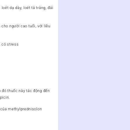
ét dạ dày, loét tá tràng, đái
ho người cao tuổi, với liều
i có stress
o đó thuốc này tác động đến
picin.
c của methylprednisolon