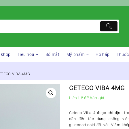
 khớp
Tiêu hóa
Bổ mắt
Mỹ phẩm
Hô hấp
Thuốc
ETECO VIBA 4MG
CETECO VIBA 4MG
Liên hệ để báo giá
Ceteco Viba 4 được chỉ định tr
cần đến tác dụng chống vi
glucocorticoid đối với: Viêm kh