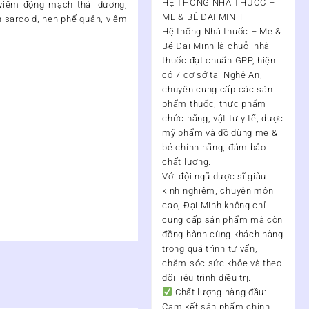
HỆ THỐNG NHÀ THUỐC –
viêm động mạch thái dương,
MẸ & BÉ ĐẠI MINH
 sarcoid, hen phế quản, viêm
Hệ thống Nhà thuốc – Mẹ &
Bé Đại Minh
là chuỗi nhà
thuốc đạt chuẩn
GPP
, hiện
có
7 cơ sở tại Nghệ An
,
chuyên cung cấp các sản
phẩm thuốc, thực phẩm
chức năng, vật tư y tế, dược
mỹ phẩm và đồ dùng mẹ &
bé chính hãng, đảm bảo
chất lượng.
Với đội ngũ
dược sĩ giàu
kinh nghiệm, chuyên môn
cao
, Đại Minh không chỉ
cung cấp sản phẩm mà còn
đồng hành cùng khách hàng
trong quá trình
tư vấn,
chăm sóc sức khỏe và theo
dõi liệu trình điều trị
.
Chất lượng hàng đầu:
Cam kết sản phẩm chính