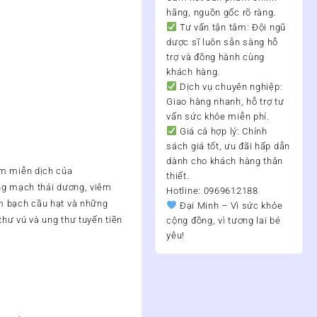
hãng, nguồn gốc rõ ràng.
Tư vấn tận tâm:
Đội ngũ
dược sĩ luôn sẵn sàng hỗ
trợ và đồng hành cùng
khách hàng.
Dịch vụ chuyên nghiệp:
Giao hàng nhanh, hỗ trợ tư
vấn sức khỏe miễn phí.
Giá cả hợp lý:
Chính
sách giá tốt, ưu đãi hấp dẫn
dành cho khách hàng thân
ảm miễn dịch của
thiết.
ộng mạch thái dương, viêm
Hotline: 0969612188
ảm bạch cầu hạt và những
Đại Minh – Vì sức khỏe
thư vú và ung thư tuyến tiền
cộng đồng, vì tương lai bé
yêu!