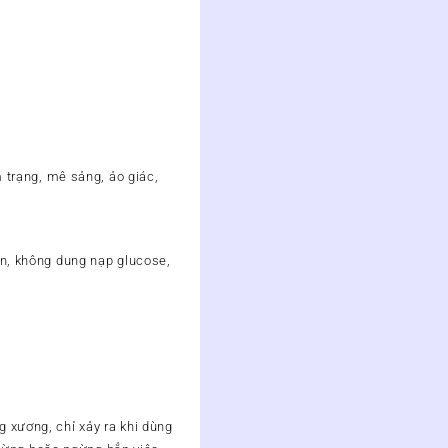
m trạng, mê sảng, ảo giác,
ớn, không dung nạp glucose,
 xương, chỉ xảy ra khi dùng