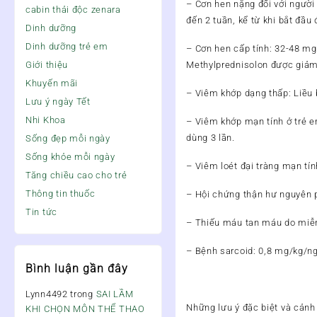
– Cơn hen nặng đối với người
cabin thải độc zenara
đến 2 tuần, kể từ khi bắt đầu 
Dinh dưỡng
Dinh dưỡng trẻ em
– Cơn hen cấp tính: 32-48 mg/
Methylprednisolon được giảm
Giới thiệu
Khuyến mãi
– Viêm khớp dạng thấp: Liều 
Lưu ý ngày Tết
Nhi Khoa
– Viêm khớp mạn tính ở trẻ e
dùng 3 lần.
Sống đẹp mỗi ngày
Sống khỏe mỗi ngày
– Viêm loét đại tràng mạn tí
Tăng chiều cao cho trẻ
Thông tin thuốc
– Hội chứng thận hư nguyên ph
Tin tức
– Thiếu máu tan máu do miễn 
– Bệnh sarcoid: 0,8 mg/kg/n
Bình luận gần đây
Lynn4492
trong
SAI LẦM
Những lưu ý đặc biệt và cảnh
KHI CHỌN MÔN THỂ THAO