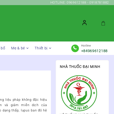
HOTLINE: 0969612188 - 0918781882
Hotline
 bổ
Mẹ & bé
Thiết bị
+84969612188
NHÀ THUỐC ĐẠI MINH
ong liệu pháp không đặc hiệu
êm và giảm miễn dịch của
ớp dạng thấp, lupus ban đỏ hệ