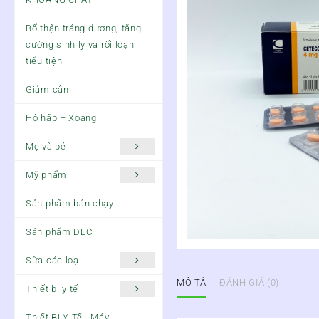
Bổ thận tráng dương, tăng
cường sinh lý và rối loạn
tiểu tiện
Giảm cân
Hô hấp – Xoang
Mẹ và bé
Mỹ phẩm
Sản phẩm bán chạy
Sản phẩm DLC
Sữa các loại
MÔ TẢ
ĐÁNH GIÁ (0)
Thiết bị y tế
Thiết Bị Y Tế , Máy