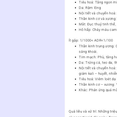
Tiêu hoá: Tăng ngon m
Da: Rậm lông
Nội tiết và chuyển hoá:
Thần kinh cơ và xương:
Mắt: Đục thuỷ tinh thể
Hô hấp: Chảy máu cam
Ít gặp: 1/1000< ADR<1/100
Thần kinh trung ương: C
sảng khoái.
Tim mạch: Phù, tăng h
Da: Trứng cá, teo da, t
Nội tiết và chuyển hoá
giảm kali – huyết, nhiễ
Tiêu hoá: Viêm loét dạ
Thần kinh cơ – xương: 
Khác: Phản ứng quá m
Quá liều và xử trí:
Những triệu