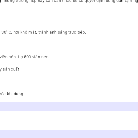
ng những trường hợp này cần cân nhắc để có quyết định đúng đắn tạm 
0
á 30
C, nơi khô mát, tránh ánh sáng trực tiếp.
0 viên nén. Lọ 500 viên nén.
y sản xuất
ước khi dùng