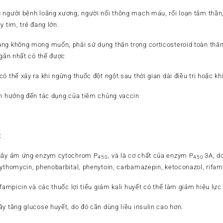
người bệnh loãng xương, người nối thông mạch máu, rối loạn tâm thần, lo
y tim, trẻ đang lớn.
ng không mong muốn, phải sử dụng thận trọng corticosteroid toàn thân c
ngắn nhất có thể được
ó thể xảy ra khi ngừng thuốc đột ngột sau thời gian dài điều trị hoặc kh
nh hưởng đến tác dụng của tiêm chủng vaccin
:
 gây ảm ứng enzym cytochrom P
, và là cơ chất của enzym P
3A, d
450
450
rythomycin, phenobarbital, phenytoin, carbamazepin, ketoconazol, rifam
ifampicin và các thuốc lợi tiểu giảm kali huyết có thể làm giảm hiệu lự
y tăng glucose huyết, do đó cần dùng liều insulin cao hơn.