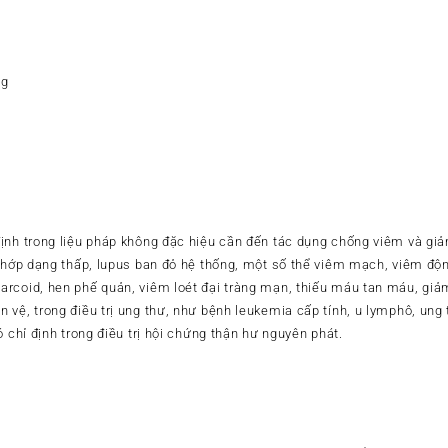
mg
ịnh trong liệu pháp không đặc hiệu cần đến tác dụng chống viêm và gi
 khớp dạng thấp, lupus ban đỏ hệ thống, một số thể viêm mạch, viêm đ
rcoid, hen phế quản, viêm loét đại tràng mạn, thiếu máu tan máu, gi
vệ, trong điều trị ung thư, như bệnh leukemia cấp tính, u lymphô, ung 
ó chỉ định trong điều trị hội chứng thận hư nguyên phát.