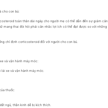
à cho con bú:
costeroid toàn thân dài ngày cho người mẹ có thể dẫn đến sự giảm cân ở
ữ mang thai đòi hỏi phải cân nhắc lợi ích có thể đạt được so với những r
g chỉ định corticosteroid đối với người cho con bú.
i xe và vận hành máy móc:
i lái xe và vận hành máy móc.
ủa thuốc:
DR>1/100
ất ngủ, thần kinh dễ bị kích thích.