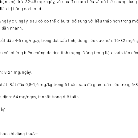
 bệnh nội trú: 32-48 mg/ngày, và sau đó giảm liều và có thể ngừng dùng
điều trị bằng corticoid
ngày x 5 ngày, sau đó có thể điều trị bổ sung với liều thấp hơn trong một
 dần nhanh.
bắt đầu 4-6 mg/ngày, trong đợt cấp tính, dùng liều cao hơn: 16-32 mg/
m với những biến chứng đe dọa tính mạng: Dùng trong liệu pháp tấn cô
nh: 8-24 mg/ngày.
át: Bắt đầu 0,8-1,6 mg/kg trong 6 tuần, sau đó giảm dần liều trong 6-8
dịch: 64 mg/ngày, ít nhất trong 6-8 tuần.
gày
 báo khi dùng thuốc: