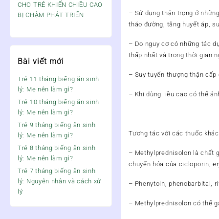
CHO TRẺ KHIẾN CHIỀU CAO
– Sử dụng thận trọng ở những 
BỊ CHẬM PHÁT TRIỂN
tháo đường, tăng huyết áp, su
– Do nguy cơ có những tác dụ
thấp nhất và trong thời gian 
Bài viết mới
– Suy tuyến thượng thận cấp c
Trẻ 11 tháng biếng ăn sinh
lý: Mẹ nên làm gì?
– Khi dùng liều cao có thể ả
Trẻ 10 tháng biếng ăn sinh
lý: Mẹ nên làm gì?
Trẻ 9 tháng biếng ăn sinh
Tương tác với các thuốc khác
lý: Mẹ nên làm gì?
Trẻ 8 tháng biếng ăn sinh
– Methylprednisolon là chất
lý: Mẹ nên làm gì?
chuyển hóa của cicloporin, e
Trẻ 7 tháng biếng ăn sinh
lý: Nguyên nhân và cách xử
– Phenytoin, phenobarbital, r
lý
– Methylprednisolon có thể gâ