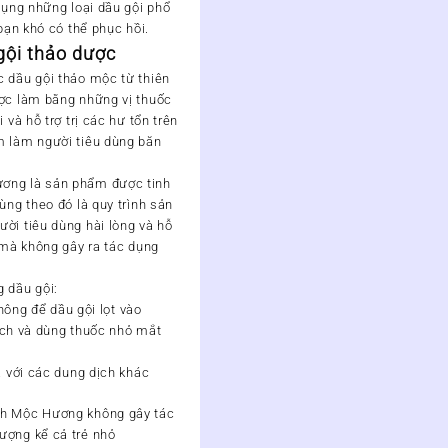
 dụng những loại dầu gội phổ
 bạn khó có thể phục hồi.
gội thảo dược
c dầu gội thảo mộc từ thiên
ược làm bằng những vị thuốc
 và hỗ trợ trị các hư tổn trên
m làm người tiêu dùng băn
ơng là sản phẩm được tinh
ùng theo đó là quy trình sản
ời tiêu dùng hài lòng và hỗ
c mà không gây ra tác dụng
 dầu gội:
hông để dầu gội lọt vào
ạch và dùng thuốc nhỏ mắt
 với các dung dịch khác
nh Mộc Hương không gây tác
ượng kể cả trẻ nhỏ