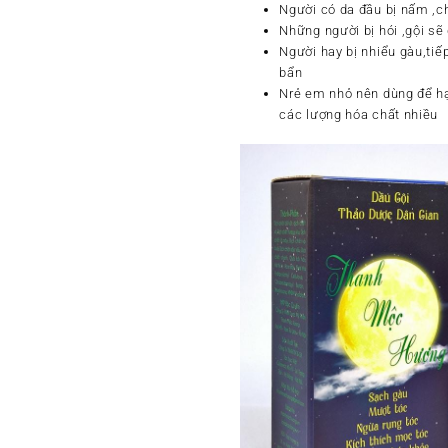
Người có da đầu bị nấm ,ch
Những người bị hói ,gội s
Người hay bị nhiểu gàu,tiế
bẩn
Nrẻ em nhỏ nên dùng để hạ
các lượng hóa chất nhiều