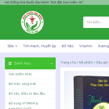
Skip
Hệ thống nhà thuốc Đại Minh “Nơi đặt trọn niềm tin”
to
content
Sữa
Tim mạch, Huyết áp
Bổ não
Vitamin
Xương
Trang chủ
/
Mỹ phẩm
/
Dầu gội
Danh mục
Sản phẩm khác
Bổ mắt, sáng mắt
Bổ não, Điều trị đau đầu
Bổ sung VITAMIN &
KHOÁNG CHẤT