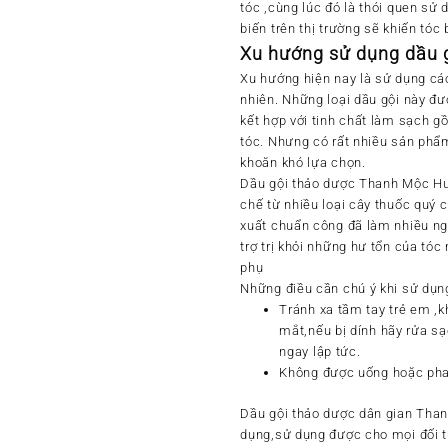
tóc ,cùng lúc đó là thói quen sử
biến trên thị trường sẽ khiến tóc
Xu hướng sử dụng dầu 
Xu hướng hiện nay là sử dụng cá
nhiên. Những loại dầu gội này đ
kết hợp với tinh chất làm sạch gồi
tóc. Nhưng có rất nhiều sản phẩ
khoăn khó lựa chọn.
Dầu gội thảo dược Thanh Mộc Hư
chế từ nhiều loại cây thuốc quý c
xuất chuẩn công đã làm nhiều ngư
trợ trị khỏi những hư tổn của tó
phụ
Những điều cần chú ý khi sử dụng
Tránh xa tầm tay trẻ em ,k
mắt,nếu bị dính hãy rửa s
ngay lập tức.
Không được uống hoặc pha
Dầu gội thảo dược dân gian Tha
dụng,sử dụng được cho mọi đối t