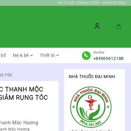
HOTLINE: 0969612188 - 0918781882
Hotline
 bổ
Mẹ & bé
Thiết bị
+84969612188
NG TÓC
NHÀ THUỐC ĐẠI MINH
ỢC THANH MỘC
 GIẢM RỤNG TÓC
Thanh Mộc Hương
Thanh Mộc Hương