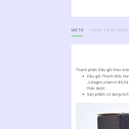
MÔ TẢ
THÔNG TIN BỔ SUNG
Thành phần Dầu gội thảo m
Dầu gội Thanh Mộc Hươn
,colagen,vitamin B5,hà 
thảo dược..
Sản phẩm có dung tích