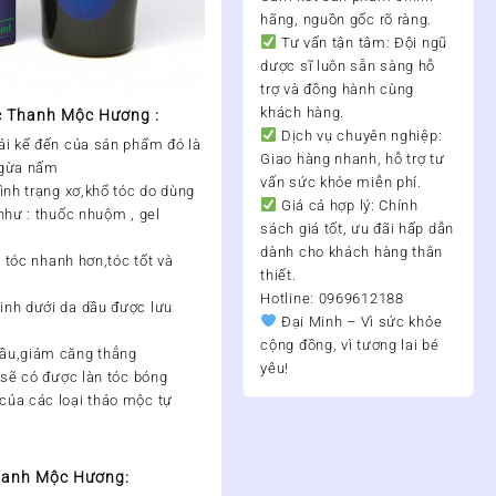
hãng, nguồn gốc rõ ràng.
Tư vấn tận tâm:
Đội ngũ
dược sĩ luôn sẵn sàng hỗ
trợ và đồng hành cùng
khách hàng.
c Thanh Mộc Hương :
Dịch vụ chuyên nghiệp:
ải kể đến của sản phẩm đó là
Giao hàng nhanh, hỗ trợ tư
ngừa nấm
vấn sức khỏe miễn phí.
ình trạng xơ,khổ tóc do dùng
Giá cả hợp lý:
Chính
như : thuốc nhuộm , gel
sách giá tốt, ưu đãi hấp dẫn
dành cho khách hàng thân
n tóc nhanh hơn,tóc tốt và
thiết.
Hotline: 0969612188
inh dưới da dầu được lưu
Đại Minh – Vì sức khỏe
cộng đồng, vì tương lai bé
ầu,giảm căng thẳng
yêu!
 sẽ có được làn tóc bóng
của các loại thảo mộc tự
Thanh Mộc Hương: