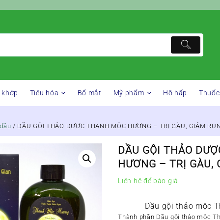
 khớp
Tiêu hóa
Bổ mắt
Mỹ phẩm
Hô hấp
Thuốc
 đầu
/ DẦU GỘI THẢO DƯỢC THANH MỘC HƯƠNG – TRỊ GÀU, GIẢM RỤ
DẦU GỘI THẢO DƯ
HƯƠNG – TRỊ GÀU,
Liên hệ để báo giá
Dầu gội thảo mộc 
Thành phần Dầu gội thảo mộc 