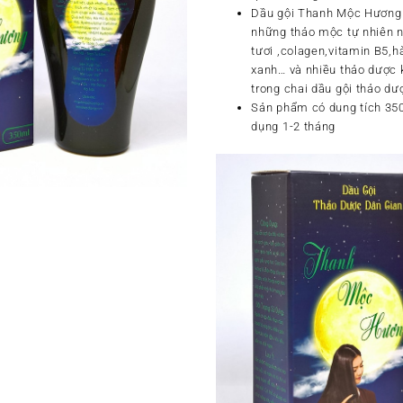
Dầu gội Thanh Mộc Hương đ
những thảo mộc tự nhiên nh
tươi ,colagen,vitamin B5,hà
xanh… và nhiều thảo dược 
trong chai dầu gội thảo dượ
Sản phẩm có dung tích 350
dụng 1-2 tháng