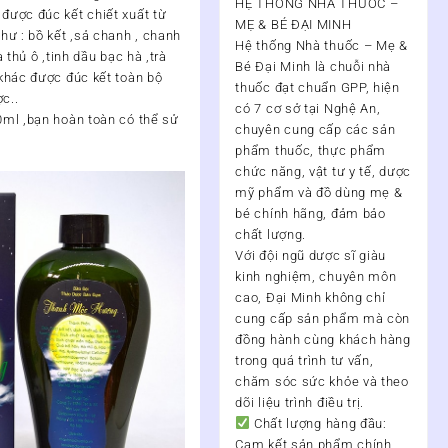
HỆ THỐNG NHÀ THUỐC –
ược đúc kết chiết xuất từ
MẸ & BÉ ĐẠI MINH
ư : bồ kết ,sả chanh , chanh
Hệ thống Nhà thuốc – Mẹ &
 thủ ô ,tinh dầu bạc hà ,trà
Bé Đại Minh
là chuỗi nhà
khác được đúc kết toàn bộ
thuốc đạt chuẩn
GPP
, hiện
c..
có
7 cơ sở tại Nghệ An
,
ml ,bạn hoàn toàn có thể sử
chuyên cung cấp các sản
phẩm thuốc, thực phẩm
chức năng, vật tư y tế, dược
mỹ phẩm và đồ dùng mẹ &
bé chính hãng, đảm bảo
chất lượng.
Với đội ngũ
dược sĩ giàu
kinh nghiệm, chuyên môn
cao
, Đại Minh không chỉ
cung cấp sản phẩm mà còn
đồng hành cùng khách hàng
trong quá trình
tư vấn,
chăm sóc sức khỏe và theo
dõi liệu trình điều trị
.
Chất lượng hàng đầu:
Cam kết sản phẩm chính