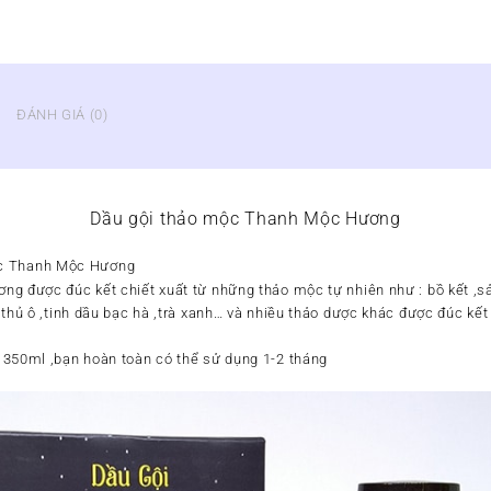
ĐÁNH GIÁ (0)
Dầu gội thảo mộc Thanh Mộc Hương
ộc Thanh Mộc Hương
g được đúc kết chiết xuất từ những thảo mộc tự nhiên như : bồ kết ,sả
thủ ô ,tinh dầu bạc hà ,trà xanh… và nhiều thảo dược khác được đúc kết 
 350ml ,bạn hoàn toàn có thể sử dụng 1-2 tháng