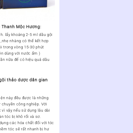
c Thanh Mộc Hương:
h. lấy khoảng 2-5 ml dầu gội
a ,nhẹ nhàng có thể kết hợp
i trong vòng 15-30 phút
ên dùng với nước ấm )
ần nữa để có hiệu quả dầu
gội thảo dược dân gian
iện này đều được là những
 chuyền công nghiệp. Với
 vì vậy nếu sử dụng lâu dài
 tóc bị khô rối và sơ.
dụng các hóa chất đối với tóc
ềm tóc sẽ rất nhanh bị hư