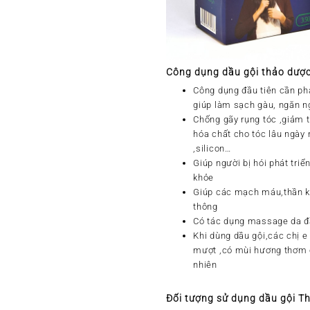
Công dụng dầu gội thảo dượ
Công dụng đầu tiên cần ph
giúp làm sạch gàu, ngăn 
Chống gãy rụng tóc ,giảm t
hóa chất cho tóc lâu ngày 
,silicon…
Giúp người bị hói phát triể
khỏe
Giúp các mạch máu,thần k
thông
Có tác dụng massage da đ
Khi dùng dầu gội,các chị e
mượt ,có mùi hương thơm 
nhiên
Đối tượng sử dụng dầu gội 