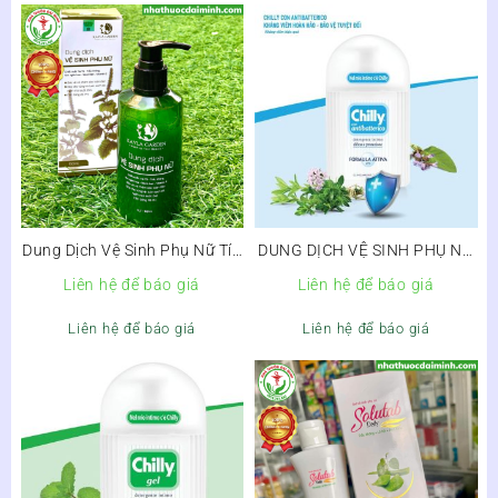
Dung Dịch Vệ Sinh Phụ Nữ Tía
DUNG DỊCH VỆ SINH PHỤ NỮ
Tô Trầu Không Kayla Garden
CHILLY CON ANTIBATTERICO
Liên hệ để báo giá
Liên hệ để báo giá
150ml
– KHÁNG VIÊM, GIẢM NGỨA,
GIẢM MÙI
Liên hệ để báo giá
Liên hệ để báo giá