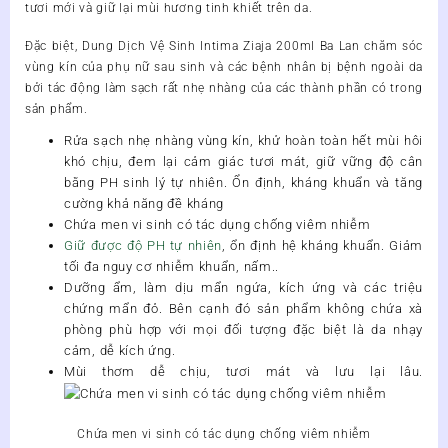
tươi mới và giữ lại mùi hương tinh khiết trên da.
Đặc biệt,
Dung Dịch Vệ Sinh Intima Ziaja 200ml Ba Lan
chăm sóc
vùng kín của phụ nữ sau sinh và các bệnh nhân bị bệnh ngoài da
bởi tác động làm sạch rất nhẹ nhàng của các thành phần có trong
sản phẩm.
Rửa sạch nhẹ nhàng vùng kín, khử hoàn toàn hết mùi hôi
khó chịu, đem lại cảm giác tươi mát, giữ vững độ cân
bằng PH sinh lý tự nhiên. Ổn định, kháng khuẩn và tăng
cường khả năng đề kháng
Chứa men vi sinh có tác dụng chống viêm nhiễm
Giữ được độ PH tự nhiên
, ổn định hệ kháng khuẩn. Giảm
tối đa nguy cơ nhiễm khuẩn, nấm..
Dưỡng ẩm, làm dịu mẩn ngứa, kích ứng và các triệu
chứng mẩn đỏ. Bên cạnh đó sản phẩm không chứa xà
phòng phù hợp với mọi đối tượng đặc biệt là da nhạy
cảm, dễ kích ứng.
Mùi thơm dễ chịu, tươi mát và lưu lại lâu.
Chứa men vi sinh có tác dụng chống viêm nhiễm