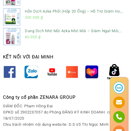
Hỗn Dịch Azka Phổi (Hộp 20 Ống) – Hỗ Trợ Giảm Ho,
Tiêu Đờm & Bổ Phổi
300.000
₫
Dung Dịch Nhỏ Mũi Azka Nhỏ Mũi – Giảm Ngạt Mũi,
Sổ Mũi Cho Trẻ Sơ Sinh
40.000
₫
KẾT NỐI VỚI ĐẠI MINH
Công ty cổ phần ZENARA GROUP
GIÁM ĐỐC: Phạm Hồng Đại
GPKD số 2902237057 do Phòng ĐĂNG KÝ KINH DOANH cấp ngày
18/07/2025
Chịu trách nhiệm nội dung website: D.S Võ Thị Ngọc Minh