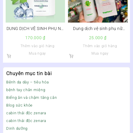
DUNG DỊCH VỆ SINH PHỤ NỮ
Dung dịch vệ sinh phụ nữ
CHILLY GEL – HƯƠNG BẠC
Solutab Hồng TPC chai 100ml
170.000
₫
25.000
₫
HÀ SE LẠNH, TƯƠI MÁT
Thêm vào giỏ hàng
Thêm vào giỏ hàng
Mua ngay
Mua ngay
Chuyên mục tin bài
Bệnh dạ dày – tiêu hóa
bệnh tay chân miệng
Biếng ăn và chậm tăng cân
Blog sức khỏe
cabin thải độc zenara
cabin thải độc zenara
Dinh dưỡng