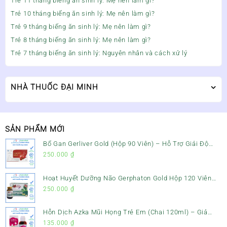
Trẻ 11 tháng biếng ăn sinh lý: Mẹ nên làm gì?
Trẻ 10 tháng biếng ăn sinh lý: Mẹ nên làm gì?
Trẻ 9 tháng biếng ăn sinh lý: Mẹ nên làm gì?
Trẻ 8 tháng biếng ăn sinh lý: Mẹ nên làm gì?
Trẻ 7 tháng biếng ăn sinh lý: Nguyên nhân và cách xử lý
NHÀ THUỐC ĐẠI MINH
SẢN PHẨM MỚI
Bổ Gan Gerliver Gold (Hộp 90 Viên) – Hỗ Trợ Giải Độc
Gan, Mát Gan & Bảo Vệ Gan
250.000
₫
Hoạt Huyết Dưỡng Não Gerphaton Gold Hộp 120 Viên
– Giảm Đau Đầu, Hoa Mắt, Chóng Mặt & Rối Loạn Tiền
250.000
₫
Đình
Hỗn Dịch Azka Mũi Họng Trẻ Em (Chai 120ml) – Giảm
Ho, Tiêu Đờm & Đau Rát Họng
135.000
₫