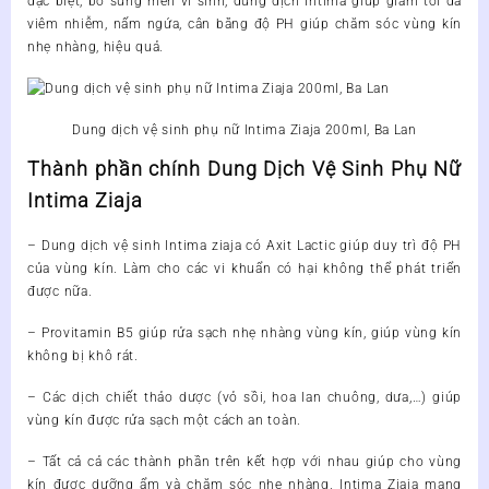
đặc biệt, bổ sung men vi sinh, dung dịch Intima giúp giảm tối đa
viêm nhiễm, nấm ngứa, cân bằng độ PH giúp chăm sóc vùng kín
nhẹ nhàng, hiệu quả.
Dung dịch vệ sinh phụ nữ Intima Ziaja 200ml, Ba Lan
Thành phần chính Dung Dịch Vệ Sinh Phụ Nữ
Intima Ziaja
–
Dung dịch vệ sinh Intima ziaja
có Axit Lactic giúp duy trì độ PH
của vùng kín. Làm cho các vi khuẩn có hại không thể phát triển
được nữa.
– Provitamin B5 giúp rửa sạch nhẹ nhàng vùng kín, giúp vùng kín
không bị khô rát.
– Các dịch chiết thảo dược (vỏ sồi, hoa lan chuông, dưa,…) giúp
vùng kín được rửa sạch một cách an toàn.
– Tất cả cả các thành phần trên kết hợp với nhau giúp cho vùng
kín được dưỡng ẩm và chăm sóc nhẹ nhàng. Intima Ziaja mang