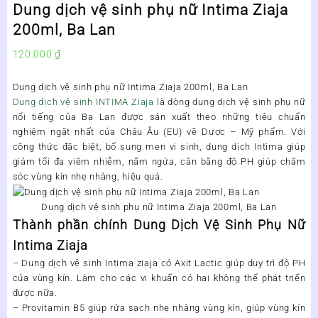
Dung dịch vệ sinh phụ nữ Intima Ziaja
200ml, Ba Lan
120.000
₫
Dung dịch vệ sinh phụ nữ Intima Ziaja 200ml, Ba Lan
Dung dịch vệ sinh INTIMA Ziaja
là dòng dung dịch vệ sinh phụ nữ
nổi tiếng của Ba Lan được sản xuất theo những tiêu chuẩn
nghiêm ngặt nhất của Châu Âu (EU) về Dược – Mỹ phẩm. Với
công thức đặc biệt, bổ sung men vi sinh, dung dịch Intima giúp
giảm tối đa viêm nhiễm, nấm ngứa, cân bằng độ PH giúp chăm
sóc vùng kín nhẹ nhàng, hiệu quả.
Dung dịch vệ sinh phụ nữ Intima Ziaja 200ml, Ba Lan
Thành phần chính Dung Dịch Vệ Sinh Phụ Nữ
Intima Ziaja
–
Dung dịch vệ sinh Intima ziaja
có Axit Lactic giúp duy trì độ PH
của vùng kín. Làm cho các vi khuẩn có hại không thể phát triển
được nữa.
– Provitamin B5 giúp rửa sạch nhẹ nhàng vùng kín, giúp vùng kín