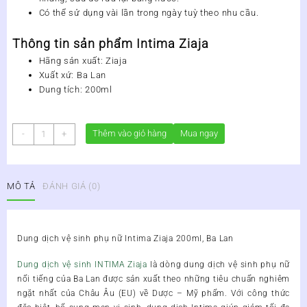
Có thể sử dụng vài lần trong ngày tuỳ theo nhu cầu.
Thông tin sản phẩm Intima Ziaja
Hãng sản xuất: Ziaja
Xuất xứ: Ba Lan
Dung tích: 200ml
Dung
Thêm vào giỏ hàng
Mua ngay
-
+
dịch
vệ
sinh
MÔ TẢ
ĐÁNH GIÁ (0)
phụ
nữ
Intima
Ziaja
Dung dịch vệ sinh phụ nữ Intima Ziaja 200ml, Ba Lan
200ml,
Ba
Dung dịch vệ sinh INTIMA Ziaja
là dòng dung dịch vệ sinh phụ nữ
Lan
nổi tiếng của Ba Lan được sản xuất theo những tiêu chuẩn nghiêm
số
ngặt nhất của Châu Âu (EU) về Dược – Mỹ phẩm. Với công thức
lượng