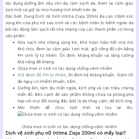
tác dụng dưỡng ẩm sâu cho da, làm sạch da. Đem lại cảm giác
tươi mới và giữ lại mùi hương tinh khiết trên da.
Đặc biệt,
Dung Dịch Vệ Sinh Intima Ziaja 200ml Ba Lan
chăm sóc
vùng kín của phụ nữ sau sinh và các bệnh nhân bị bệnh ngoài da
bởi tác động làm sạch rất nhẹ nhàng của các thành phần có trong
sản phẩm.
Rửa sạch nhẹ nhàng vùng kín, khử hoàn toàn hết mùi hôi
khó chịu, đem lại cảm giác tươi mát, giữ vững độ cân bằng
PH sinh lý tự nhiên. Ổn định, kháng khuẩn và tăng cường
khả năng đề kháng
Chứa men vi sinh có tác dụng chống viêm nhiễm
Giữ được độ PH tự nhiên
, ổn định hệ kháng khuẩn. Giảm tối
đa nguy cơ nhiễm khuẩn, nấm..
Dưỡng ẩm, làm dịu mẩn ngứa, kích ứng và các triệu chứng
mẩn đỏ. Bên cạnh đó sản phẩm không chứa xà phòng phù
hợp với mọi đối tượng đặc biệt là da nhạy cảm, dễ kích ứng.
Mùi thơm dễ chịu, tươi mát và lưu lại lâu.
Chứa men vi sinh có tác dụng chống viêm nhiễm
Dịch vệ sinh phụ nữ Intima Ziaja 200ml có mấy loại?