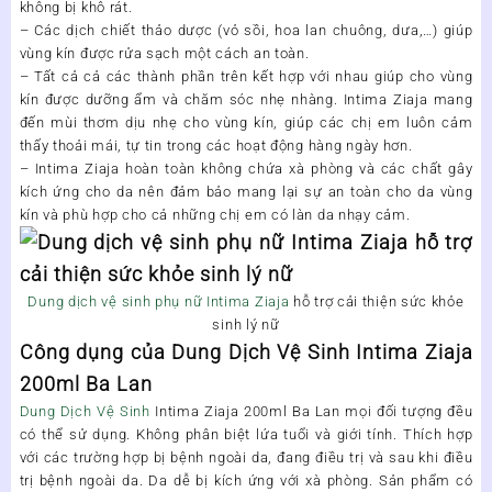
không bị khô rát.
– Các dịch chiết thảo dược (vỏ sồi, hoa lan chuông, dưa,…) giúp
vùng kín được rửa sạch một cách an toàn.
– Tất cả cả các thành phần trên kết hợp với nhau giúp cho vùng
kín được dưỡng ẩm và chăm sóc nhẹ nhàng. Intima Ziaja mang
đến mùi thơm dịu nhẹ cho vùng kín, giúp các chị em luôn cảm
thấy thoải mái, tự tin trong các hoạt động hàng ngày hơn.
–
Intima Ziaja
hoàn toàn không chứa xà phòng và các chất gây
kích ứng cho da nên đảm bảo mang lại sự an toàn cho da vùng
kín và phù hợp cho cả những chị em có làn da nhạy cảm.
Dung dịch vệ sinh phụ nữ Intima Ziaja
hỗ trợ cải thiện sức khỏe
sinh lý nữ
Công dụng của Dung Dịch Vệ Sinh Intima Ziaja
200ml Ba Lan
Dung Dịch Vệ Sinh
Intima Ziaja 200ml Ba Lan
mọi đối tượng đều
có thể sử dụng. Không phân biệt lứa tuổi và giới tính. Thích hợp
với các trường hợp bị bệnh ngoài da, đang điều trị và sau khi điều
trị bệnh ngoài da. Da dễ bị kích ứng với xà phòng. Sản phẩm có