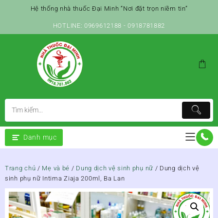
Skip
Hệ thống nhà thuốc Đại Minh “Nơi đặt trọn niềm tin”
to
content
HOTLINE: 0969612188 - 0918781882
Danh mục
Trang chủ
/
Mẹ và bé
/
Dung dịch vệ sinh phụ nữ
/ Dung dịch vệ
sinh phụ nữ Intima Ziaja 200ml, Ba Lan