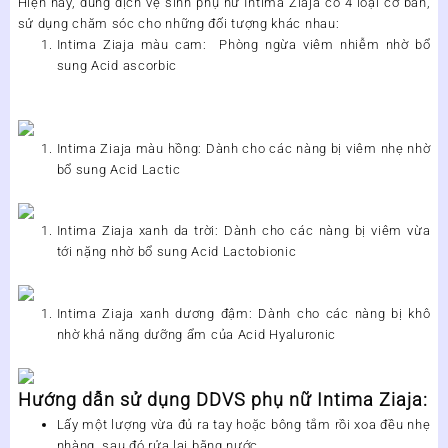
Hiện nay,
dung dịch vệ sinh phụ nữ Intima Ziaja
có 4 loại cơ bản,
sử dụng chăm sóc cho những đối tượng khác nhau:
Intima Ziaja màu cam:
Phòng ngừa viêm nhiễm nhờ bổ
sung Acid ascorbic
Intima Ziaja màu hồng:
Dành cho các nàng bị viêm nhẹ nhờ
bổ sung Acid Lactic
Intima Ziaja xanh da trời:
Dành cho các nàng bị viêm vừa
tới nặng nhờ bổ sung Acid Lactobionic
Intima Ziaja xanh dương đậm:
Dành cho các nàng bị khô
nhờ khả năng dưỡng ẩm của Acid Hyaluronic
Hướng dẫn sử dụng DDVS phụ nữ Intima Ziaja:
Lấy một lượng vừa đủ ra tay hoặc bông tắm rồi xoa đều nhẹ
nhàng, sau đó rửa lại bằng nước.