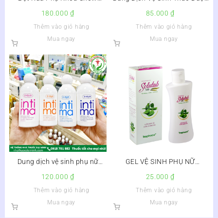
Foam Care Lọ 150ml
Bamiva Trầu Không Lô Hội
180.000
₫
85.000
₫
150ml
Thêm vào giỏ hàng
Thêm vào giỏ hàng
Mua ngay
Mua ngay
Dung dịch vệ sinh phụ nữ
GEL VỆ SINH PHỤ NỮ
Intima Ziaja 200ml, Ba Lan
SOLUTAB DAILY
120.000
₫
25.000
₫
Thêm vào giỏ hàng
Thêm vào giỏ hàng
Mua ngay
Mua ngay