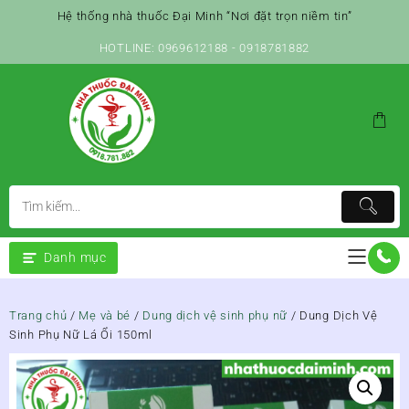
Skip
Hệ thống nhà thuốc Đại Minh “Nơi đặt trọn niềm tin”
to
content
HOTLINE: 0969612188 - 0918781882
Danh mục
Trang chủ
/
Mẹ và bé
/
Dung dịch vệ sinh phụ nữ
/ Dung Dịch Vệ
Sinh Phụ Nữ Lá Ổi 150ml