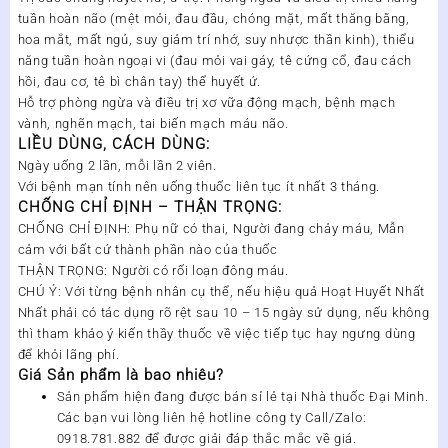
tuần hoàn não (mệt mỏi, đau đầu, chóng mặt, mất thăng bằng,
hoa mắt, mất ngủ, suy giảm trí nhớ, suy nhược thần kinh), thiểu
năng tuần hoàn ngoại vi (đau mỏi vai gáy, tê cứng cổ, đau cách
hồi, đau cơ, tê bì chân tay) thể huyết ứ.
Hỗ trợ phòng ngừa và điều trị xơ vữa động mạch, bệnh mạch
vành, nghẽn mạch, tai biến mạch máu não.
LIỀU DÙNG, CÁCH DÙNG:
Ngày uống 2 lần, mỗi lần 2 viên.
Với bệnh mạn tính nên uống thuốc liên tục ít nhất 3 tháng.
CHỐNG CHỈ ĐỊNH – THẬN TRỌNG:
CHỐNG CHỈ ĐỊNH: Phụ nữ có thai, Người đang chảy máu, Mẫn
cảm với bất cứ thành phần nào của thuốc
THẬN TRỌNG: Người có rối loạn đông máu.
CHÚ Ý: Với từng bệnh nhân cụ thể, nếu hiệu quả Hoạt Huyết Nhất
Nhất phải có tác dụng rõ rệt sau 10 – 15 ngày sử dụng, nếu không
thì tham khảo ý kiến thầy thuốc về việc tiếp tục hay ngưng dùng
để khỏi lãng phí.
Giá Sản phẩm là bao nhiêu?
Sản phẩm
hiện đang được bán sỉ lẻ tại
Nhà thuốc Đại Minh
.
Các bạn vui lòng liên hệ hotline công ty
Call/Zalo:
0918.781.882
để được giải đáp thắc mắc về giá.