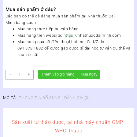
Mua sản phẩm ở đâu?
Các bạn có thể dễ dàng mua
sản phẩm
tại
Nhà thuốc Đại
Minh
bằng cách:
Mua hàng trực tiếp tại cửa hàng
Mua hàng trên website:
https://n
hathuocdaiminh.com
Mua hàng qua số điện thoại hotline
:
Call/Zalo:
091.878.1882
để được gặp dược sĩ đại học tư vấn cụ thể và
nhanh nhất.
HOẠT
Thêm vào giỏ hàng
Mua ngay
-
+
HUYẾT
NHẤT
NHẤT
MÔ TẢ
THÔNG TIN BỔ SUNG
ĐÁNH GIÁ (0)
số
lượng
Sản xuất từ thảo dược, tại nhà máy chuẩn GMP-
WHO, thuốc