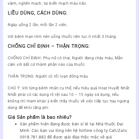
vành, nghẽn mạch, tai biến mạch máu não.
LIỀU DÙNG, CÁCH DÙNG:
Ngày uống 2 lần, mỗi lần 2 viên.
Với bệnh mạn tính nên uống thuốc liên tục ít nhất 3 tháng.
CHỐNG CHỈ ĐỊNH – THẬN TRỌNG:
CHỐNG CHỈ ĐỊNH: Phụ nữ có thai, Người đang chảy máu, Mẫn
cảm với bất cứ thành phần nào của thuốc
THẬN TRỌNG: Người có rối loạn đông máu.
CHÚ Ý: Với từng bệnh nhân cụ thể, nếu hiệu quả Hoạt Huyết Nhất
Nhất phải có tác dụng rõ rệt sau 10 – 15 ngày sử dụng, nếu
không thì tham khảo ý kiến thầy thuốc về việc tiếp tục hay ngưng
dùng để khỏi lãng phí.
Giá Sản phẩm là bao nhiêu?
Sản phẩm
hiện đang được bán sỉ lẻ tại
Nhà thuốc Đại
Minh
. Các bạn vui lòng liên hệ hotline công ty
Call/Zalo:
0918.781.882
để được giải đáp thắc mắc về giá.