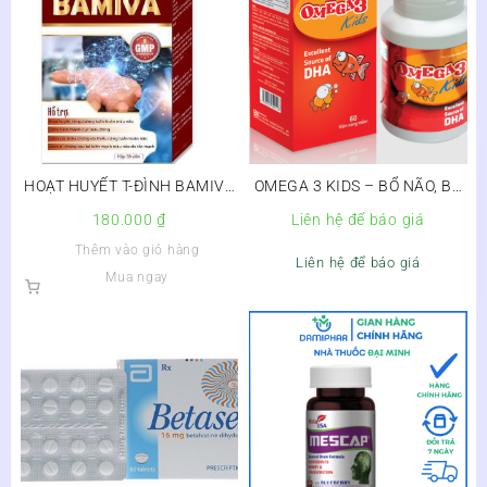
HOẠT HUYẾT T-ĐÌNH BAMIVA
OMEGA 3 KIDS – BỔ NÃO, BỔ
– Hộp 30 viên
MẮT DÀNH CHO TRẺ
180.000
₫
Liên hệ để báo giá
Thêm vào giỏ hàng
Liên hệ để báo giá
Mua ngay