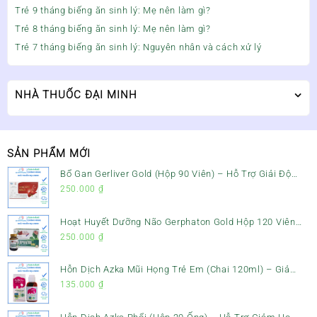
Trẻ 9 tháng biếng ăn sinh lý: Mẹ nên làm gì?
Trẻ 8 tháng biếng ăn sinh lý: Mẹ nên làm gì?
Trẻ 7 tháng biếng ăn sinh lý: Nguyên nhân và cách xử lý
NHÀ THUỐC ĐẠI MINH
SẢN PHẨM MỚI
Bổ Gan Gerliver Gold (Hộp 90 Viên) – Hỗ Trợ Giải Độc
Gan, Mát Gan & Bảo Vệ Gan
250.000
₫
Hoạt Huyết Dưỡng Não Gerphaton Gold Hộp 120 Viên
– Giảm Đau Đầu, Hoa Mắt, Chóng Mặt & Rối Loạn Tiền
250.000
₫
Đình
Hỗn Dịch Azka Mũi Họng Trẻ Em (Chai 120ml) – Giảm
Ho, Tiêu Đờm & Đau Rát Họng
135.000
₫