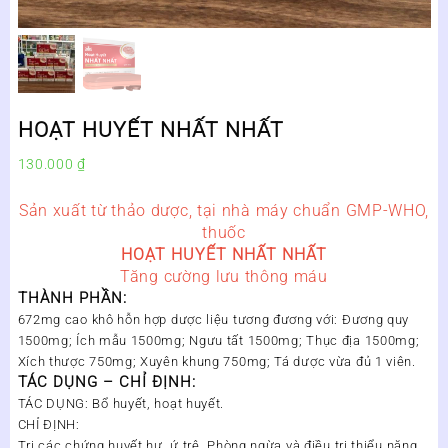
HOẠT HUYẾT NHẤT NHẤT
130.000
₫
Sản xuất từ thảo dược, tại nhà máy chuẩn GMP-WHO,
thuốc
HOẠT HUYẾT NHẤT NHẤT
Tăng cường lưu thông máu
THÀNH PHẦN:
672mg cao khô hỗn hợp dược liệu tương đương với: Đương quy
1500mg; Ích mẫu 1500mg; Ngưu tất 1500mg; Thục địa 1500mg;
Xích thược 750mg; Xuyên khung 750mg; Tá dược vừa đủ 1 viên.
TÁC DỤNG – CHỈ ĐỊNH:
TÁC DỤNG: Bổ huyết, hoạt huyết.
CHỈ ĐỊNH:
Trị các chứng huyết hư, ứ trệ. Phòng ngừa và điều trị thiểu năng