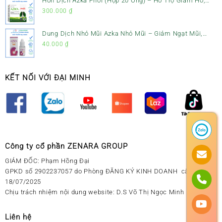
Hỗn Dịch Azka Phổi (Hộp 20 Ống) – Hỗ Trợ Giảm Ho,
Tiêu Đờm & Bổ Phổi
300.000
₫
Dung Dịch Nhỏ Mũi Azka Nhỏ Mũi – Giảm Ngạt Mũi,
Sổ Mũi Cho Trẻ Sơ Sinh
40.000
₫
KẾT NỐI VỚI ĐẠI MINH
Công ty cổ phần ZENARA GROUP
GIÁM ĐỐC: Phạm Hồng Đại
GPKD số 2902237057 do Phòng ĐĂNG KÝ KINH DOANH cấp ngày
18/07/2025
Chịu trách nhiệm nội dung website: D.S Võ Thị Ngọc Minh
Liên hệ