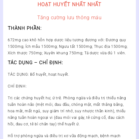
HOẠT HUYẾT NHẤT NHẤT
Tăng cường lưu thông máu
THÀNH PHẦN:
672mg cao khô hỗn hợp dược liệu tương đương với: Đương quy
1500mg; Ích mẫu 1500mg; Ngưu tất 1500mg; Thục địa 1500mg;
Xích thược 750mg; Xuyên khung 750mg; Tá dược vừa đủ 1 viên.
TÁC DỤNG – CHỈ ĐỊNH:
TÁC DỤNG: Bổ huyết, hoạt huyết.
CHỈ ĐỊNH:
Trị các chứng huyết hư, ứ trệ. Phòng ngừa và điều trị thiểu năng
tuần hoàn não (mệt mỏi, đau đầu, chóng mặt, mất thăng bằng,
hoa mắt, mất ngủ, suy giảm trí nhớ, suy nhược thần kinh), thiểu
năng tuần hoàn ngoại vi (đau mỏi vai gáy, tê cứng cổ, đau cách
hồi, đau cơ, tê bì chân tay) thể huyết ứ.
Hỗ trợ phòng ngừa và điều trị xơ vữa động mạch, bệnh mạch