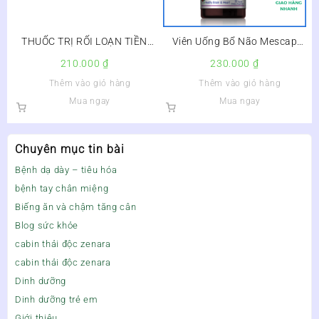
THUỐC TRỊ RỐI LOẠN TIỀN
Viên Uống Bổ Não Mescap
ĐÌNH BETASERC 16MG
Hộp 30 Viên –
210.000
₫
230.000
₫
Thêm vào giỏ hàng
Thêm vào giỏ hàng
Mua ngay
Mua ngay
Chuyên mục tin bài
Bệnh dạ dày – tiêu hóa
bệnh tay chân miệng
Biếng ăn và chậm tăng cân
Blog sức khỏe
cabin thải độc zenara
cabin thải độc zenara
Dinh dưỡng
Dinh dưỡng trẻ em
Giới thiệu