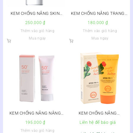
KEM CHỐNG NẮNG SKIN
KEM CHỐNG NẮNG TRANG
AQUA
ĐIỂM ELIZA BẠCH LIÊN
250.000
₫
180.000
₫
Thêm vào giỏ hàng
Thêm vào giỏ hàng
Mua ngay
Mua ngay
KEM CHỐNG NẮNG NÂNG
KEM CHỐNG NẮNG
TONE DA KARADIUM SNAIL
EVERYDAY PERFECT SUN
195.000
₫
Liên hệ để báo giá
REPAIR SUN CREAM SPF 50+
CREAM SPF 50+ PA+++
Thêm vào giỏ hàng
PA+++