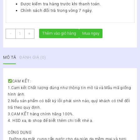
Được kiểm tra hàng trước khi thanh toán.
Chính sách đổi trả trong vòng 7 ngày.
Kem
Thêm vào giỏ hàng
Mua ngay
-
+
Chống
Nắng
BioHe
MÔ TẢ
ĐÁNH GIÁ (0)
Protection
Dr.Lacir
số
lượng
CAM KẾT:
1.Cam kết Chất lượng đúng như thông tin mô tả và Mẫu mã giống
hình ảnh.
2.Nếu sản phẩm có bất kỳ lỗi phát sinh nào, quý khách có thể đổi
trả theo quy định.
3.CAM KẾT hàng chính hãng 100%.
4. HSD xa, ib shop để biết thêm chi tiết nhé ạ.
CÔNG DỤNG
Dưỡng da mặt, cung cấp nước cho da giúp da mềm mại và tươi