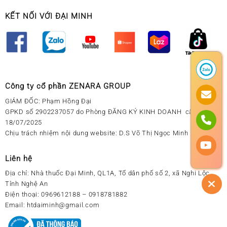
KẾT NỐI VỚI ĐẠI MINH
Công ty cổ phần ZENARA GROUP
GIÁM ĐỐC: Phạm Hồng Đại
GPKD số 2902237057 do Phòng ĐĂNG KÝ KINH DOANH cấp ngày
18/07/2025
Chịu trách nhiệm nội dung website: D.S Võ Thị Ngọc Minh
Liên hệ
Địa chỉ:
Nhà thuốc Đại Minh, QL1A, Tổ dân phố số 2, xã Nghi Lộc,
Tỉnh Nghệ An
Điện thoại:
0969612188 – 0918781882
Email:
htdaiminh@gmail.com