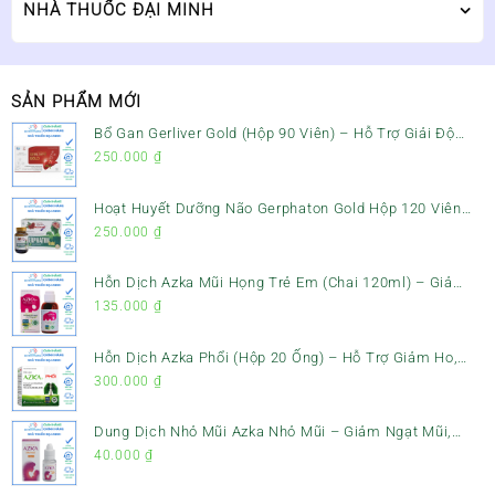
NHÀ THUỐC ĐẠI MINH
SẢN PHẨM MỚI
Bổ Gan Gerliver Gold (Hộp 90 Viên) – Hỗ Trợ Giải Độc
Gan, Mát Gan & Bảo Vệ Gan
250.000
₫
Hoạt Huyết Dưỡng Não Gerphaton Gold Hộp 120 Viên
– Giảm Đau Đầu, Hoa Mắt, Chóng Mặt & Rối Loạn Tiền
250.000
₫
Đình
Hỗn Dịch Azka Mũi Họng Trẻ Em (Chai 120ml) – Giảm
Ho, Tiêu Đờm & Đau Rát Họng
135.000
₫
Hỗn Dịch Azka Phổi (Hộp 20 Ống) – Hỗ Trợ Giảm Ho,
Tiêu Đờm & Bổ Phổi
300.000
₫
Dung Dịch Nhỏ Mũi Azka Nhỏ Mũi – Giảm Ngạt Mũi,
Sổ Mũi Cho Trẻ Sơ Sinh
40.000
₫