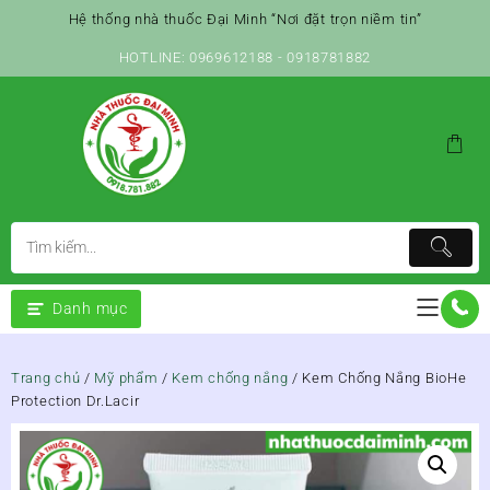
Skip
Hệ thống nhà thuốc Đại Minh “Nơi đặt trọn niềm tin”
to
content
HOTLINE: 0969612188 - 0918781882
Danh mục
Trang chủ
/
Mỹ phẩm
/
Kem chống nắng
/ Kem Chống Nắng BioHe
Protection Dr.Lacir