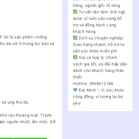
hãng, nguồn gốc rõ ràng.
Tư vấn tận tâm:
Đội ngũ
dược sĩ luôn sẵn sàng hỗ
trợ và đồng hành cùng
khách hàng.
SPF 50 là sản phẩm chống
Dịch vụ chuyên nghiệp:
thư da với 3 màng lọc bảo vệ
Giao hàng nhanh, hỗ trợ tư
vấn sức khỏe miễn phí.
Giá cả hợp lý:
Chính
sách giá tốt, ưu đãi hấp dẫn
dành cho khách hàng thân
thiết.
Hotline: 0969612188
Đại Minh – Vì sức khỏe
cộng đồng, vì tương lai bé
 và ung thư da.
yêu!
 khô ráo thoáng mát. Tránh
 gần nguồn nhiệt, ẩm mốc. Để