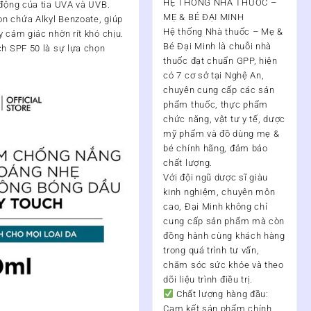
HỆ THỐNG NHÀ THUỐC –
 động của tia UVA và UVB.
MẸ & BÉ ĐẠI MINH
n chứa Alkyl Benzoate, giúp
Hệ thống Nhà thuốc – Mẹ &
y cảm giác nhờn rít khó chịu.
Bé Đại Minh
là chuỗi nhà
ch SPF 50 là sự lựa chọn
thuốc đạt chuẩn
GPP
, hiện
có
7 cơ sở tại Nghệ An
,
chuyên cung cấp các sản
phẩm thuốc, thực phẩm
chức năng, vật tư y tế, dược
mỹ phẩm và đồ dùng mẹ &
bé chính hãng, đảm bảo
chất lượng.
Với đội ngũ
dược sĩ giàu
kinh nghiệm, chuyên môn
cao
, Đại Minh không chỉ
cung cấp sản phẩm mà còn
đồng hành cùng khách hàng
trong quá trình
tư vấn,
chăm sóc sức khỏe và theo
dõi liệu trình điều trị
.
Chất lượng hàng đầu:
Cam kết sản phẩm chính