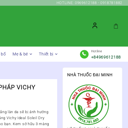
HOTLINE: 0969612188 - 0918781882
Hotline
 bổ
Mẹ & bé
Thiết bị
+84969612188
NHÀ THUỐC ĐẠI MINH
PHÁP VICHY
lắng làn da sẽ bị ảnh hưởng
ng Vichy Ideal Soleil Dry
 cho bạn. Kem sở hữu 3 màng