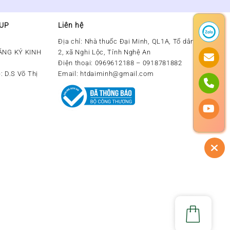
OUP
Liên hệ
Địa chỉ:
Nhà thuốc Đại Minh, QL1A, Tổ dân phố số
ĂNG KÝ KINH
2, xã Nghi Lộc, Tỉnh Nghệ An
Điện thoại:
0969612188 – 0918781882
: D.S Võ Thị
Email:
htdaiminh@gmail.com