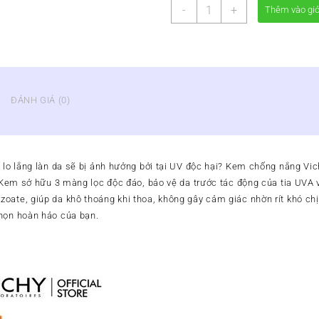
KEM
-
+
Thêm vào gi
CHỐNG
NẮNG
PHÁP
VICHY
số
lượng
ĐÁNH GIÁ (0)
 lo lắng làn da sẽ bị ảnh hưởng bởi tại UV độc hại? Kem chống nắng Vic
n. Kem sở hữu 3 màng lọc độc đáo, bảo vệ da trước tác động của tia UVA
oate, giúp da khô thoáng khi thoa, không gây cảm giác nhờn rít khó chịu
họn hoàn hảo của bạn.