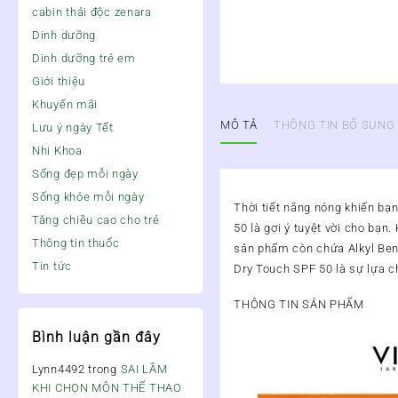
cabin thải độc zenara
Dinh dưỡng
Dinh dưỡng trẻ em
Giới thiệu
Khuyến mãi
MÔ TẢ
THÔNG TIN BỔ SUNG
Lưu ý ngày Tết
Nhi Khoa
Sống đẹp mỗi ngày
Sống khỏe mỗi ngày
Thời tiết nắng nóng khiến bạn
Tăng chiều cao cho trẻ
50 là gợi ý tuyệt vời cho bạ
Thông tin thuốc
sản phẩm còn chứa Alkyl Benz
Tin tức
Dry Touch SPF 50 là sự lựa c
THÔNG TIN SẢN PHẨM
Bình luận gần đây
Lynn4492
trong
SAI LẦM
KHI CHỌN MÔN THỂ THAO