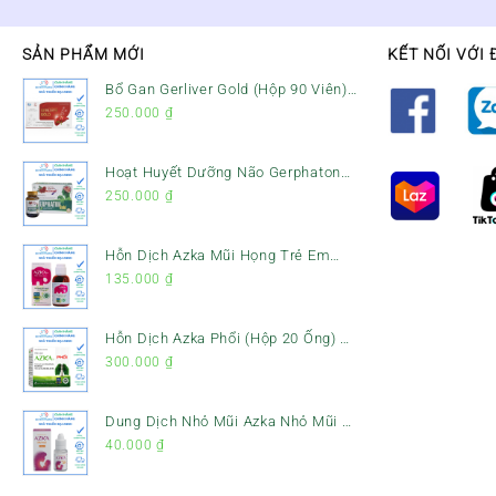
SẢN PHẨM MỚI
KẾT NỐI VỚI 
Bổ Gan Gerliver Gold (Hộp 90 Viên)
– Hỗ Trợ Giải Độc Gan, Mát Gan &
250.000
₫
Bảo Vệ Gan
Hoạt Huyết Dưỡng Não Gerphaton
Gold Hộp 120 Viên – Giảm Đau Đầu,
250.000
₫
Hoa Mắt, Chóng Mặt & Rối Loạn
Tiền Đình
Hỗn Dịch Azka Mũi Họng Trẻ Em
(Chai 120ml) – Giảm Ho, Tiêu Đờm
135.000
₫
& Đau Rát Họng
Hỗn Dịch Azka Phổi (Hộp 20 Ống) –
Hỗ Trợ Giảm Ho, Tiêu Đờm & Bổ
300.000
₫
Phổi
Dung Dịch Nhỏ Mũi Azka Nhỏ Mũi –
Giảm Ngạt Mũi, Sổ Mũi Cho Trẻ Sơ
40.000
₫
Sinh