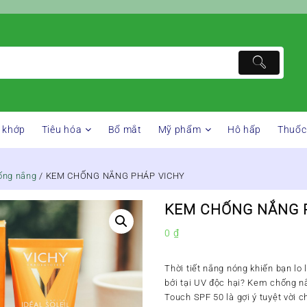
 khớp
Tiêu hóa
Bổ mắt
Mỹ phẩm
Hô hấp
Thuốc
ống nắng
/ KEM CHỐNG NẮNG PHÁP VICHY
KEM CHỐNG NẮNG 
0
₫
Thời tiết nắng nóng khiến bạn lo 
bởi tại UV độc hại? Kem chống nắ
Touch SPF 50 là gợi ý tuyệt vời