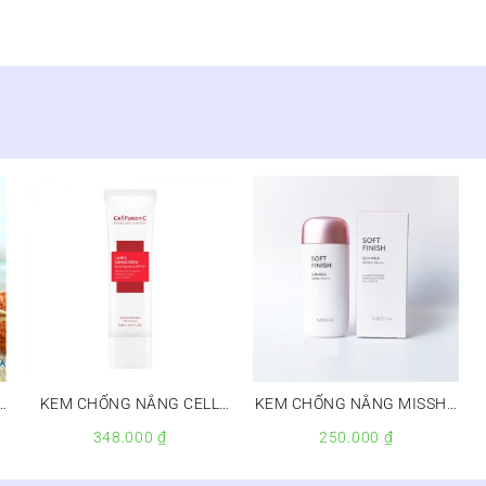
KEM CHỐNG NẮNG CELL
KEM CHỐNG NẮNG MISSHA
FUSION C ĐỎ
SOFT SUN MILK SPF 50
348.000
₫
250.000
₫
PA+++