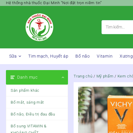
Skip
Hệ thống nhà thuốc Đại Minh “Nơi đặt trọn niềm tin”
to
content
Sữa
Tim mạch, Huyết áp
Bổ não
Vitamin
Xương
Trang chủ
/
Mỹ phẩm
/
Kem ch
Danh mục
Sản phẩm khác
Bổ mắt, sáng mắt
Bổ não, Điều trị đau đầu
Bổ sung VITAMIN &
KHOÁNG CHẤT