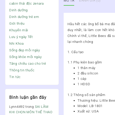
MÔ TẢ
ĐÁNH GIÁ (0)
cabin thải độc zenara
Dinh dưỡng
Dinh dưỡng trẻ em
Giới thiệu
Hầu hết các ông bố bà mẹ đã 
duy nhất, là làm con hết khò
Khuyến mãi
Chính vì thế, Little Bees đã
Lưu ý ngày Tết
lại nhanh chóng
Nhi Khoa
Sống đẹp mỗi ngày
1. Cấu tạo
Sống khỏe mỗi ngày
1.1 Phụ kiện bao gồm
Tăng chiều cao cho trẻ
1 thân máy
Thông tin thuốc
2 đầu silicon
Tin tức
1 cáp
1 HDSD
1.2 Thông số sản phẩm
Bình luận gần đây
Thương hiệu: Little Be
Model: LB-1801
Lynn4492
trong
SAI LẦM
Xuất xứ: USA
KHI CHỌN MÔN THỂ THAO