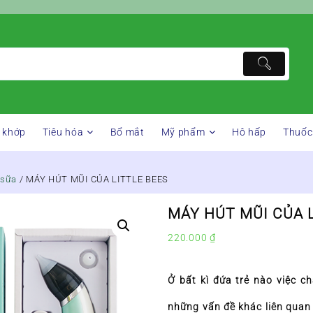
 khớp
Tiêu hóa
Bổ mắt
Mỹ phẩm
Hô hấp
Thuốc
 sữa
/ MÁY HÚT MŨI CỦA LITTLE BEES
MÁY HÚT MŨI CỦA 
220.000
₫
Ở bất kì đứa trẻ nào việc c
những vấn đề khác liên quan