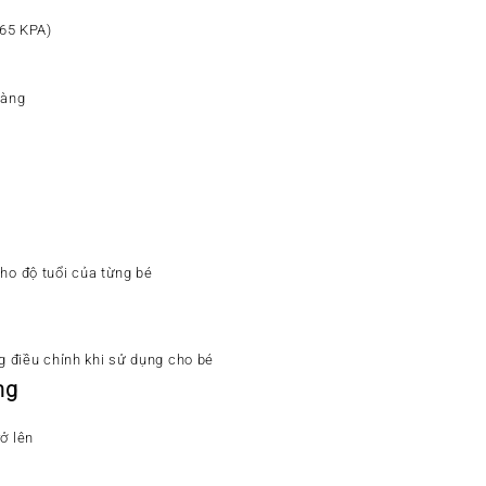
(65 KPA)
Vàng
cho độ tuổi của từng bé
 điều chỉnh khi sử dụng cho bé
ng
ở lên