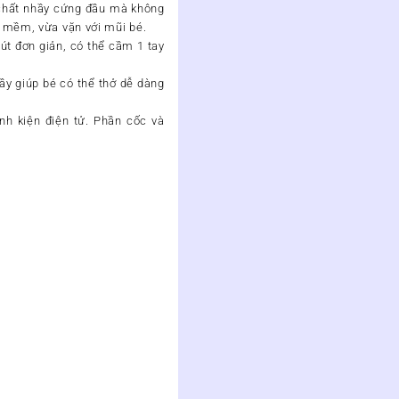
 chất nhầy cứng đầu mà không
e mềm, vừa vặn với mũi bé.
út đơn giản, có thể cầm 1 tay
ầy giúp bé có thể thở dễ dàng
h kiện điện tử. Phần cốc và