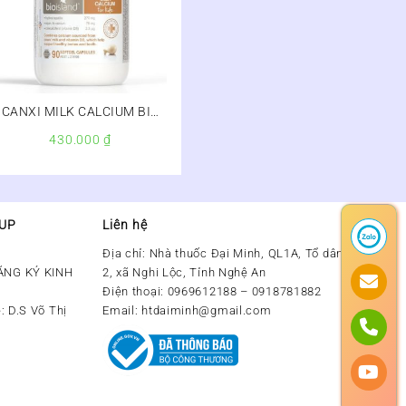
CANXI MILK CALCIUM BIO
ISLAND – SỮA BÒ NON CHO
430.000
₫
TRẺ
OUP
Liên hệ
Địa chỉ:
Nhà thuốc Đại Minh, QL1A, Tổ dân phố số
ĂNG KÝ KINH
2, xã Nghi Lộc, Tỉnh Nghệ An
Điện thoại:
0969612188 – 0918781882
: D.S Võ Thị
Email:
htdaiminh@gmail.com