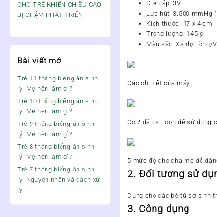
Điện áp: 3V
CHO TRẺ KHIẾN CHIỀU CAO
Lực hút: 3.500 mmHg 
BỊ CHẬM PHÁT TRIỂN
Kích thước: 17 x 4 cm
Trọng lượng: 145 g
Màu sắc: Xanh/Hồng/
Bài viết mới
Trẻ 11 tháng biếng ăn sinh
Các chi tiết của máy
lý: Mẹ nên làm gì?
Trẻ 10 tháng biếng ăn sinh
lý: Mẹ nên làm gì?
Có 2 đầu silicon để sử dụng 
Trẻ 9 tháng biếng ăn sinh
lý: Mẹ nên làm gì?
Trẻ 8 tháng biếng ăn sinh
lý: Mẹ nên làm gì?
5 mức độ cho cha mẹ dễ dàng
Trẻ 7 tháng biếng ăn sinh
2. Đối tượng sử dụ
lý: Nguyên nhân và cách xử
lý
Dùng cho các bé từ sơ sinh tr
3. Công dụng