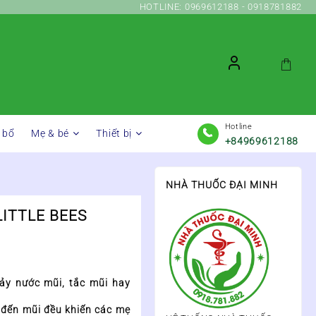
HOTLINE: 0969612188 - 0918781882
Hotline
 bổ
Mẹ & bé
Thiết bị
+84969612188
NHÀ THUỐC ĐẠI MINH
LITTLE BEES
hảy nước mũi, tắc mũi hay
 đến mũi đều khiến các mẹ