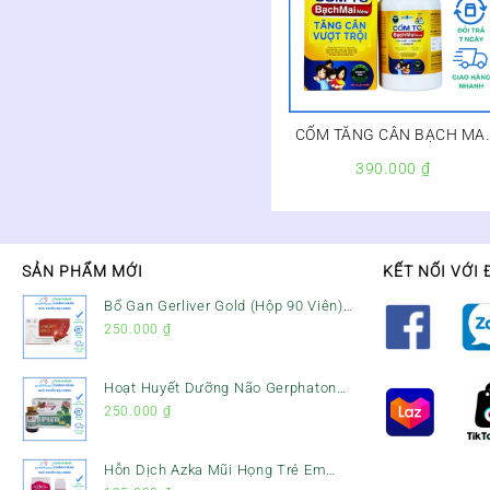
CỐM TĂNG CÂN BẠCH MA
LỌ 120G – Hộp 1 lọ
390.000
₫
120g,Việt Nam
SẢN PHẨM MỚI
KẾT NỐI VỚI 
Bổ Gan Gerliver Gold (Hộp 90 Viên)
– Hỗ Trợ Giải Độc Gan, Mát Gan &
250.000
₫
Bảo Vệ Gan
Hoạt Huyết Dưỡng Não Gerphaton
Gold Hộp 120 Viên – Giảm Đau Đầu,
250.000
₫
Hoa Mắt, Chóng Mặt & Rối Loạn
Tiền Đình
Hỗn Dịch Azka Mũi Họng Trẻ Em