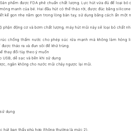
: Sản phẩm được FDA phê chuẩn chất lượng. Lực hút vừa đủ để loại bỏ
mỏng manh của bé. Hai đầu hút có thể tháo rời, được đúc bằng silicon
ết kế gọn nhẹ nằm gọn trong lòng bàn tay, sử dụng bằng cách ấn một n
bộ phận động cơ và bơm chất lượng, máy hút mũi này sẽ loại bỏ chất nh
 trúc chống thấm nước cho phép súc rửa mạnh mà không làm hỏng lin
ể được tháo ra và đun sôi để khử trùng.
hể thay đổi tùy theo ý muốn
 USB, dễ sạc và bền khi sử dụng
ược, ngăn không cho nước mũi chảy ngược lại mũi.
i sử dụng
c hút bạn thấy phù hợp (thông thường là mức 2).