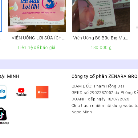
I
VIÊN UỐNG LỢI SỮA ÍCH
Viên Uống Bổ Bầu Big Mum
MẪU LỢI NHI
ĐP Lọ 30 Viên
Liên hệ để báo giá
180.000
₫
ĐẠI MINH
Công ty cổ phần ZENARA GR
GIÁM ĐỐC: Phạm Hồng Đại
GPKD số 2902237057 do Phòng Đ
DOANH cấp ngày 18/07/2025
Chịu trách nhiệm nội dung website
Ngọc Minh