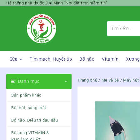
Skip
Hệ thống nhà thuốc Đại Minh “Nơi đặt trọn niềm tin”
to
content
Sữa
Tim mạch, Huyết áp
Bổ não
Vitamin
Xương
Trang chủ
/
Mẹ và bé
/
Máy hút
Danh mục
Sản phẩm khác
Bổ mắt, sáng mắt
Bổ não, Điều trị đau đầu
Bổ sung VITAMIN &
KHOÁNG CHẤT