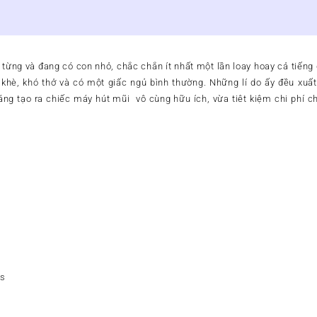
lượng
từng và đang có con nhỏ, chắc chắn ít nhất một lần loay hoay cả tiếng
 khè, khó thở và có một giấc ngủ bình thường. Những lí do ấy đều xuấ
 sáng tạo ra chiếc máy hút mũi vô cùng hữu ích, vừa tiêt kiệm chi phí 
es