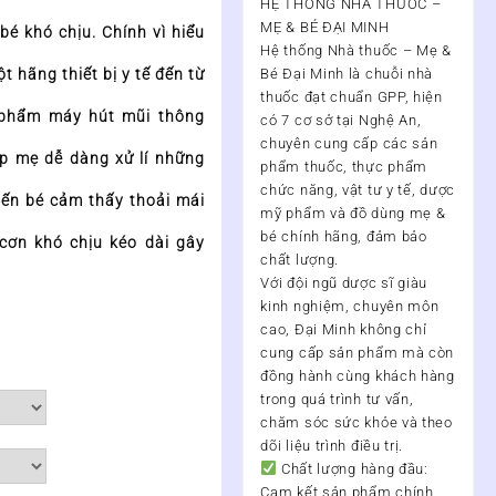
HỆ THỐNG NHÀ THUỐC –
MẸ & BÉ ĐẠI MINH
bé khó chịu. Chính vì hiểu
Hệ thống Nhà thuốc – Mẹ &
ột hãng thiết bị y tế đến từ
Bé Đại Minh
là chuỗi nhà
thuốc đạt chuẩn
GPP
, hiện
 phẩm máy hút mũi thông
có
7 cơ sở tại Nghệ An
,
chuyên cung cấp các sản
iúp mẹ dễ dàng xử lí những
phẩm thuốc, thực phẩm
chức năng, vật tư y tế, dược
iến bé cảm thấy thoải mái
mỹ phẩm và đồ dùng mẹ &
bé chính hãng, đảm bảo
cơn khó chịu kéo dài gây
chất lượng.
Với đội ngũ
dược sĩ giàu
kinh nghiệm, chuyên môn
cao
, Đại Minh không chỉ
cung cấp sản phẩm mà còn
đồng hành cùng khách hàng
trong quá trình
tư vấn,
chăm sóc sức khỏe và theo
dõi liệu trình điều trị
.
Chất lượng hàng đầu:
Cam kết sản phẩm chính