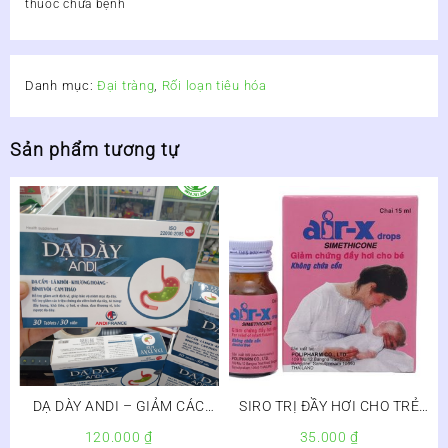
thuốc chữa bệnh
Danh mục:
Đại tràng
,
Rối loạn tiêu hóa
Sản phẩm tương tự
DẠ DÀY ANDI – GIẢM CÁC
SIRO TRỊ ĐẦY HƠI CHO TRẺ
TRIỆU CHỨNG DO VIÊM LOÉT
AIR-X
120.000
₫
35.000
₫