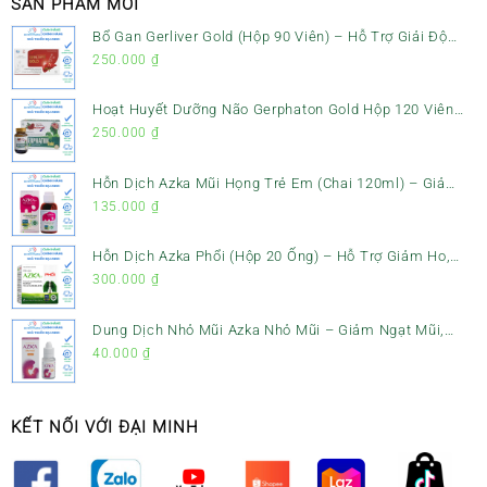
SẢN PHẨM MỚI
Bổ Gan Gerliver Gold (Hộp 90 Viên) – Hỗ Trợ Giải Độc
Gan, Mát Gan & Bảo Vệ Gan
250.000
₫
Hoạt Huyết Dưỡng Não Gerphaton Gold Hộp 120 Viên
– Giảm Đau Đầu, Hoa Mắt, Chóng Mặt & Rối Loạn Tiền
250.000
₫
Đình
Hỗn Dịch Azka Mũi Họng Trẻ Em (Chai 120ml) – Giảm
Ho, Tiêu Đờm & Đau Rát Họng
135.000
₫
Hỗn Dịch Azka Phổi (Hộp 20 Ống) – Hỗ Trợ Giảm Ho,
Tiêu Đờm & Bổ Phổi
300.000
₫
Dung Dịch Nhỏ Mũi Azka Nhỏ Mũi – Giảm Ngạt Mũi,
Sổ Mũi Cho Trẻ Sơ Sinh
40.000
₫
KẾT NỐI VỚI ĐẠI MINH