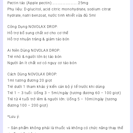
Pectin táo (Apple pectin):………………………..25mg
Phụ liệu: D-glucitol, acid citric monohydrate, sodium citrat
hydrate, natri benzoat, nước tinh khiết vừa đủ 5ml
Công Dụng NOVOLAX DROP:
Hỗ trợ bổ sung chất xơ cho cơ thể
Hỗ trợ nhuận tràng & giảm táo bón
Ai Nên Dùng NOVOLAX DROP:
Trẻ nhỏ & người lớn bị táo bón
Người ăn ít chất xơ có nguy cơ táo bón
Cách Dùng NOVOLAX DROP:
1ml tương đương 20 giọt
Trẻ dưới 1 tham khảo ý kiến cán bộ ý tế trước khi dùng
Trẻ 1 – 3 tuổi: Uống 3 – 5ml/ngày (tương đương 60 – 100 giọt)
Trẻ từ 4 tuổi trở lêm & người lớn: Uống 5 – 10ml/ngày (tương
đương 100 – 200 giọt)
*Lưu ý:
– Sản phẩm không phải là thuốc và không có chức năng thay thế