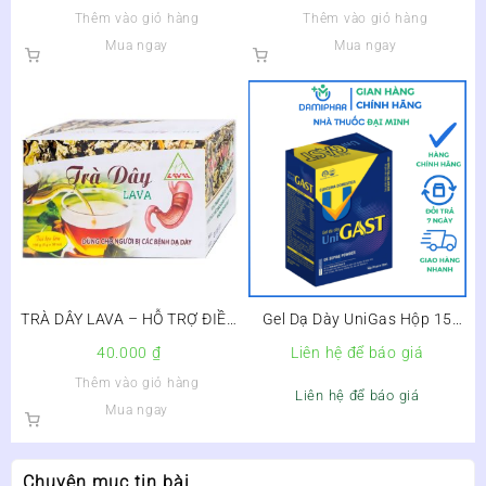
DẠ DÀY – Hộp 3 vỉ x 10 viên
Thêm vào giỏ hàng
Thêm vào giỏ hàng
Mua ngay
Mua ngay
TRÀ DÂY LAVA – HỖ TRỢ ĐIỀU
Gel Dạ Dày UniGas Hộp 15
TRỊ BỆNH DẠ DÀY – Hộp 30
Gói
40.000
₫
Liên hệ để báo giá
túi x 5g
Thêm vào giỏ hàng
Liên hệ để báo giá
Mua ngay
Chuyên mục tin bài