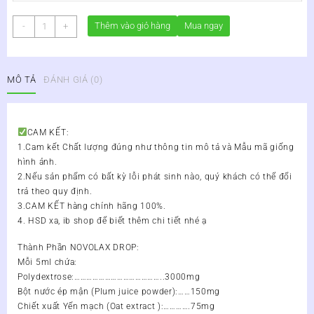
Novolax
Thêm vào giỏ hàng
Mua ngay
-
+
Drops
30ml
–
MÔ TẢ
ĐÁNH GIÁ (0)
Bổ
Sung
Chất
Xơ,
CAM KẾT:
Giảm
1.Cam kết Chất lượng đúng như thông tin mô tả và Mẫu mã giống
Táo
hình ảnh.
Bón,
2.Nếu sản phẩm có bất kỳ lỗi phát sinh nào, quý khách có thể đổi
Tốt
trả theo quy định.
Cho
3.CAM KẾT hàng chính hãng 100%.
Tiêu
4. HSD xa, ib shop để biết thêm chi tiết nhé ạ
Hóa
số
Thành Phần NOVOLAX DROP:
lượng
Mỗi 5ml chứa:
Polydextrose:……………………………………..3000mg
Bột nước ép mận (Plum juice powder):……150mg
Chiết xuất Yến mạch (Oat extract ):………….75mg