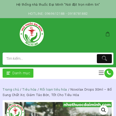
Skip
Hệ thống nhà thuốc Đại Minh “Nơi đặt trọn niềm tin”
to
content
HOTLINE: 0969612188 - 0918781882
Danh mục
Trang chủ
/
Tiêu hóa
/
Rối loạn tiêu hóa
/ Novolax Drops 30ml – Bổ
Sung Chất Xơ, Giảm Táo Bón, Tốt Cho Tiêu Hóa