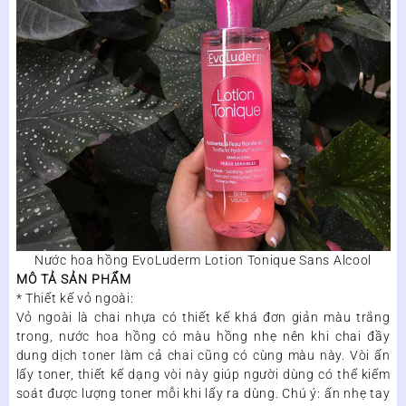
Nước hoa hồng EvoLuderm Lotion Tonique Sans Alcool
MÔ TẢ SẢN PHẨM
* Thiết kế vỏ ngoài:
Vỏ ngoài là chai nhựa có thiết kế khá đơn giản màu trắng
trong, nước hoa hồng có màu hồng nhẹ nên khi chai đầy
dung dịch toner làm cả chai cũng có cùng màu này. Vòi ấn
lấy toner, thiết kế dạng vòi này giúp người dùng có thể kiểm
soát được lượng toner mỗi khi lấy ra dùng. Chú ý: ấn nhẹ tay