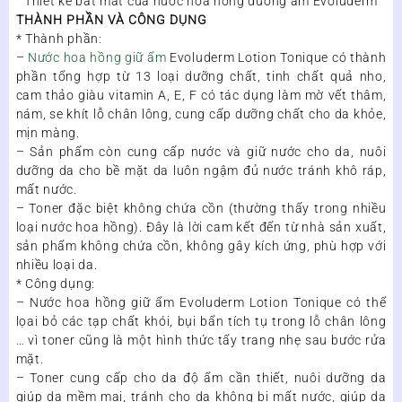
Thiết kế bắt mắt của nước hoa hồng dưỡng ẩm Evoluderm
THÀNH PHẦN VÀ CÔNG DỤNG
* Thành phần:
–
Nước hoa hồng giữ ẩm
Evoluderm Lotion Tonique có thành
phần tổng hợp từ 13 loại dưỡng chất, tinh chất quả nho,
cam thảo giàu vitamin A, E, F có tác dụng làm mờ vết thâm,
nám, se khít lỗ chân lông, cung cấp dưỡng chất cho da khỏe,
mịn màng.
– Sản phẩm còn cung cấp nước và giữ nước cho da, nuôi
dưỡng da cho bề mặt da luôn ngậm đủ nước tránh khô ráp,
mất nước.
– Toner đặc biệt không chứa cồn (thường thấy trong nhiều
loại nước hoa hồng). Đây là lời cam kết đến từ nhà sản xuất,
sản phẩm không chứa cồn, không gây kích ứng, phù hợp với
nhiều loại da.
* Công dụng:
– Nước hoa hồng giữ ẩm Evoluderm Lotion Tonique có thể
lọai bỏ các tạp chất khói, bụi bẩn tích tụ trong lỗ chân lông
… vì toner cũng là một hình thức tẩy trang nhẹ sau bước rửa
mặt.
– Toner cung cấp cho da độ ẩm cần thiết, nuôi dưỡng da
giúp da mềm mại, tránh cho da không bị mất nước, giúp da