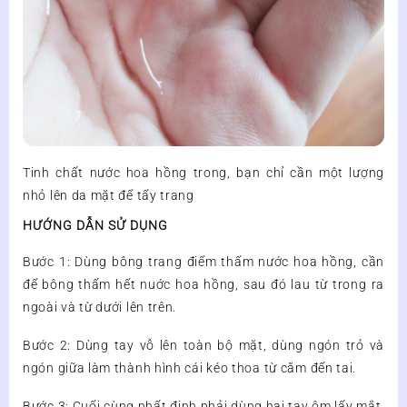
Tinh chất nước hoa hồng trong, bạn chỉ cần một lượng
nhỏ lên da mặt để tẩy trang
HƯỚNG DẪN SỬ DỤNG
Bước 1: Dùng bông trang điểm thấm nước hoa hồng, cần
để bông thấm hết nuớc hoa hồng, sau đó lau từ trong ra
ngoài và từ dưới lên trên.
Bước 2: Dùng tay vỗ lên toàn bộ mặt, dùng ngón trỏ và
ngón giữa làm thành hình cái kéo thoa từ cằm đến tai.
Bước 3: Cuối cùng nhất định phải dùng hai tay ôm lấy mắt,