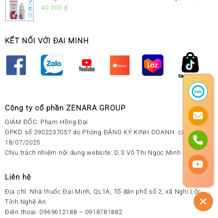
Sổ Mũi Cho Trẻ Sơ Sinh
40.000
₫
KẾT NỐI VỚI ĐẠI MINH
Công ty cổ phần ZENARA GROUP
GIÁM ĐỐC: Phạm Hồng Đại
GPKD số 2902237057 do Phòng ĐĂNG KÝ KINH DOANH cấp ngày
18/07/2025
Chịu trách nhiệm nội dung website: D.S Võ Thị Ngọc Minh
Liên hệ
Địa chỉ:
Nhà thuốc Đại Minh, QL1A, Tổ dân phố số 2, xã Nghi Lộc,
Tỉnh Nghệ An
Điện thoại:
0969612188 – 0918781882