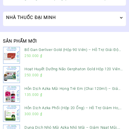
NHÀ THUỐC ĐẠI MINH
SẢN PHẨM MỚI
Bổ Gan Gerliver Gold (Hộp 90 Viên) – Hỗ Trợ Giải Độc
Gan, Mát Gan & Bảo Vệ Gan
250.000
₫
Hoạt Huyết Dưỡng Não Gerphaton Gold Hộp 120 Viên
– Giảm Đau Đầu, Hoa Mắt, Chóng Mặt & Rối Loạn Tiền
250.000
₫
Đình
Hỗn Dịch Azka Mũi Họng Trẻ Em (Chai 120ml) – Giảm
Ho, Tiêu Đờm & Đau Rát Họng
135.000
₫
Hỗn Dịch Azka Phổi (Hộp 20 Ống) – Hỗ Trợ Giảm Ho,
Tiêu Đờm & Bổ Phổi
300.000
₫
Dung Dịch Nhỏ Mũi Azka Nhỏ Mũi – Giảm Ngạt Mũi,