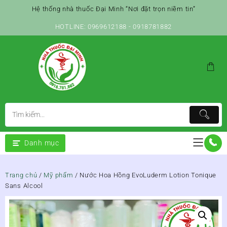
Skip
Hệ thống nhà thuốc Đại Minh “Nơi đặt trọn niềm tin”
to
content
HOTLINE: 0969612188 - 0918781882
Danh mục
Trang chủ
/
Mỹ phẩm
/ Nước Hoa Hồng EvoLuderm Lotion Tonique
Sans Alcool