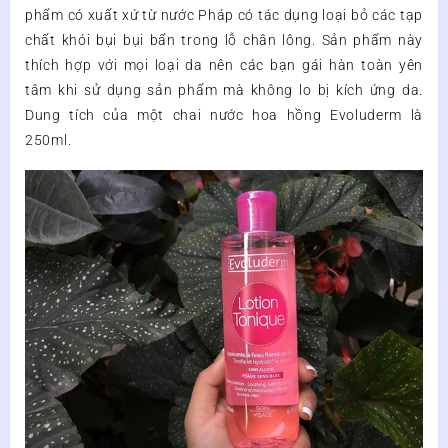
phẩm có xuất xứ từ nước Pháp có tác dụng loại bỏ các tạp
lượng
chất khói bụi bụi bẩn trong lỗ chân lông. Sản phẩm này
thích hợp với mọi loại da nên các bạn gái hàn toàn yên
tâm khi sử dụng sản phẩm mà không lo bị kích ứng da.
Dung tích của một chai nước hoa hồng Evoluderm là
250ml.