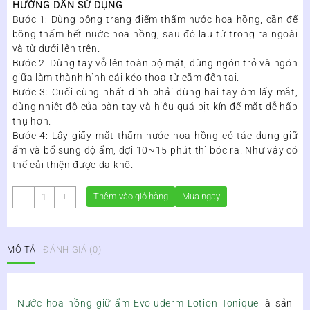
HƯỚNG DẪN SỬ DỤNG
Bước 1: Dùng bông trang điểm thấm nước hoa hồng, cần để
bông thấm hết nuớc hoa hồng, sau đó lau từ trong ra ngoài
và từ dưới lên trên.
Bước 2: Dùng tay vỗ lên toàn bộ mặt, dùng ngón trỏ và ngón
giữa làm thành hình cái kéo thoa từ cằm đến tai.
Bước 3: Cuối cùng nhất định phải dùng hai tay ôm lấy mắt,
dùng nhiệt độ của bàn tay và hiệu quả bịt kín để mặt dễ hấp
thụ hơn.
Bước 4: Lấy giấy mặt thấm nước hoa hồng có tác dụng giữ
ẩm và bổ sung độ ẩm, đợi 10~15 phút thì bóc ra. Như vậy có
thể cải thiện được da khô.
Nước
Thêm vào giỏ hàng
Mua ngay
-
+
Hoa
Hồng
EvoLuderm
MÔ TẢ
ĐÁNH GIÁ (0)
Lotion
Tonique
Sans
Alcool
Nước hoa hồng giữ ẩm Evoluderm Lotion Tonique
là sản
số