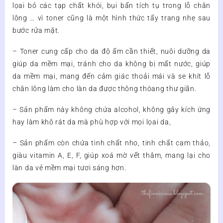
lọai bỏ các tạp chất khói, bụi bẩn tích tụ trong lỗ chân
lông … vì toner cũng là một hình thức tẩy trang nhẹ sau
bước rửa mặt.
– Toner cung cấp cho da độ ẩm cần thiết, nuôi dưỡng da
giúp da mềm mại, tránh cho da không bị mất nước, giúp
da mềm mại, mang đến cảm giác thoải mái và se khít lỗ
chân lông làm cho làn da được thông thóang thư giãn.
– Sản phẩm này không chứa alcohol, không gây kích ứng
hay làm khô rát da mà phù hợp với mọi lọai da,
– Sản phẩm còn chứa tinh chất nho, tinh chất cam thảo,
giàu vitamin A, E, F, giúp xoá mờ vết thâm, mang lại cho
làn da vẻ mềm mại tươi sáng hơn.