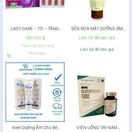
LADY CARE – TD – TĂNG
SỮA RỬA MẶT DƯỠNG ẨM
CƯỜNG NỘI TIẾT TỐ NỮ
TRẮNG DA TINH CHẤT BƠ
180.000
₫
Liên hệ để báo giá
AVOCADO BẠCH ELIZA
Thêm vào giỏ hàng
Liên hệ để báo giá
Mua ngay
Kem Dưỡng Ẩm Cho Bé
VIÊN UỐNG TRỊ NÁM