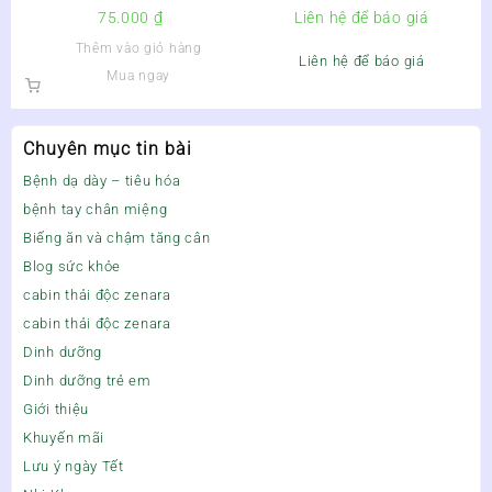
Avisure Baby 20g –
DR.LACIR GLUTATHIONE 600
75.000
₫
Liên hệ để báo giá
Thêm vào giỏ hàng
Liên hệ để báo giá
Mua ngay
Chuyên mục tin bài
Bệnh dạ dày – tiêu hóa
bệnh tay chân miệng
Biếng ăn và chậm tăng cân
Blog sức khỏe
cabin thải độc zenara
cabin thải độc zenara
Dinh dưỡng
Dinh dưỡng trẻ em
Giới thiệu
Khuyến mãi
Lưu ý ngày Tết