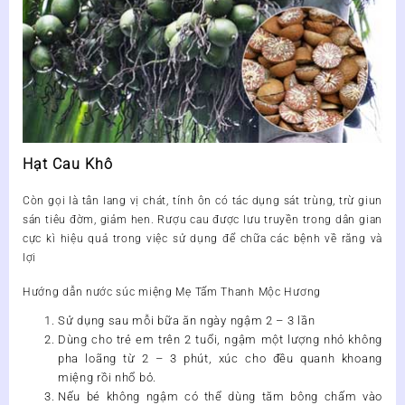
Hạt Cau Khô
Còn gọi là tân lang vị chát, tính ôn có tác dụng sát trùng, trừ giun
sán tiêu đờm, giảm hen. Rượu cau được lưu truyền trong dân gian
cực kì hiệu quả trong việc sử dụng để chữa các bệnh về răng và
lợi
Hướng dẫn nước súc miệng Mẹ Tấm Thanh Mộc Hương
Sử dụng sau mỗi bữa ăn ngày ngậm 2 – 3 lần
Dùng cho trẻ em trên 2 tuổi, ngậm một lượng nhỏ không
pha loãng từ 2 – 3 phút, xúc cho đều quanh khoang
miệng rồi nhổ bỏ.
Nếu bé không ngậm có thể dùng tăm bông chấm vào