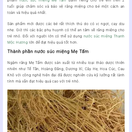
phẩm
nước súc miệng Mẹ Tấm
dành riêng cho trẻ em trên 2
tuổi
giúp chăm sóc và bảo vệ răng miệng cho bé một cách an
toàn và hiệu quả nhất.
Sản phẩm mới được các bé rất thích thú do có vị ngọt, cay dịu
nhẹ. Giờ thì các bậc phụ huynh có thể an tâm về răng miệng cho
trẻ nhỏ. Đối với người lớn có thể sử dụng
nước súc miệng Thanh
Mộc Hương
lớn để đạt hiệu quả tốt hơn.
Thành phần nước súc miệng Mẹ Tấm
Ngậm răng Mẹ Tấm
được sản xuất từ nhiều loại thảo dược thiên
nhiên như
Tế Tần, Hoàng Đằng, Dương Xỉ, Cây Hẹ, Hoa Cúc, Cau
Khô
với công nghệ hiện đại đã được nghiên cứu kỹ lưỡng rất lành
tính mà vẫn đạt hiệu quả cao với trẻ nhỏ.