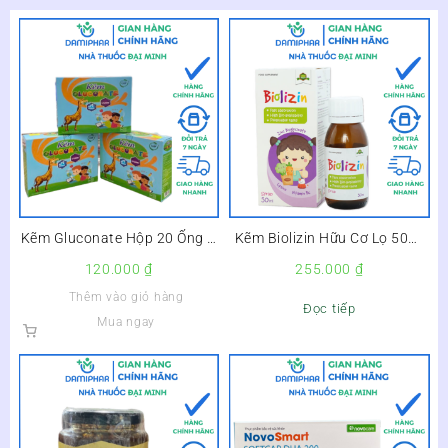
Kẽm Gluconate Hộp 20 Ống –
Kẽm Biolizin Hữu Cơ Lọ 50ml
Giúp Bé Ăn Ngon, Tăng Sức
– Giúp Bé Ăn Ngon, Tăng Đề
120.000
₫
255.000
₫
Đề Kháng –
Kháng –
Thêm vào giỏ hàng
Đọc tiếp
Mua ngay