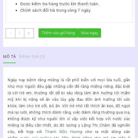
Được kiểm tra hàng trước khi thanh toán.
Chính sách đổi trả trong vòng 7 ngày.
Nước
Thêm vào giỏ hàng
Mua ngay
-
+
súc
miệng
Mẹ
MÔ TẢ
ĐÁNH GIÁ (0)
Tấm
Thanh
Mộc
Hương
Ngày nay bệnh răng miệng là rất phổ biến với mọi lứa tuổi, gần
150ml
như mọi người đều gặp những vấn đề răng miệng riêng
, đặc biệt
số
là với trẻ em, thường rất dễ bị sâu răng làm ảnh hưởng tới thẩm
lượng
mỹ, khi bị nặng sẽ ăn vào tủy gây đau đớn ảnh hưởng tới sức
khỏe, làm cho trẻ sốt, bỏ ăn. Với trẻ nhỏ rất thích ăn kẹo, đồ ngọt
mà lại lười, không thích đánh răng, việc đánh răng thường qua loa,
không được kỹ như người lớn vì vậy việc kết hợp với nước súc
miệng là điều cần thiết,
do đó
lương y Lặng Thị Châm
đã nghiên
cứu, kết hợp với
Thanh Mộc Hương
cho ra mắt dòng sản