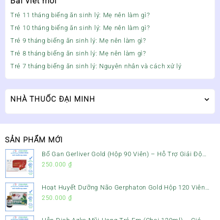
Bài viết mới
Trẻ 11 tháng biếng ăn sinh lý: Mẹ nên làm gì?
Trẻ 10 tháng biếng ăn sinh lý: Mẹ nên làm gì?
Trẻ 9 tháng biếng ăn sinh lý: Mẹ nên làm gì?
Trẻ 8 tháng biếng ăn sinh lý: Mẹ nên làm gì?
Trẻ 7 tháng biếng ăn sinh lý: Nguyên nhân và cách xử lý
NHÀ THUỐC ĐẠI MINH
SẢN PHẨM MỚI
Bổ Gan Gerliver Gold (Hộp 90 Viên) – Hỗ Trợ Giải Độc
Gan, Mát Gan & Bảo Vệ Gan
250.000
₫
Hoạt Huyết Dưỡng Não Gerphaton Gold Hộp 120 Viên
– Giảm Đau Đầu, Hoa Mắt, Chóng Mặt & Rối Loạn Tiền
250.000
₫
Đình