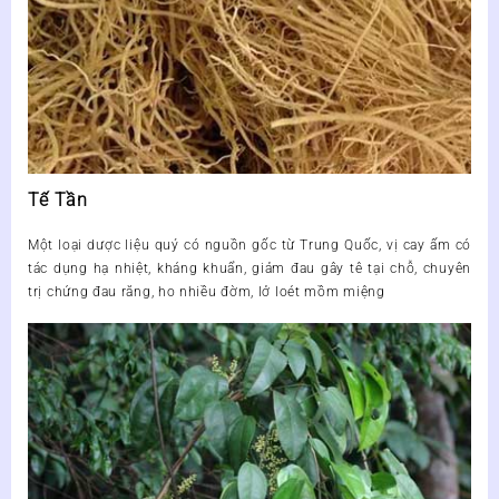
Tế Tần
Một loại dược liệu quý có nguồn gốc từ Trung Quốc, vị cay ấm có
tác dụng hạ nhiệt, kháng khuẩn, giảm đau gây tê tại chỗ, chuyên
trị chứng đau răng, ho nhiều đờm, lở loét mồm miệng