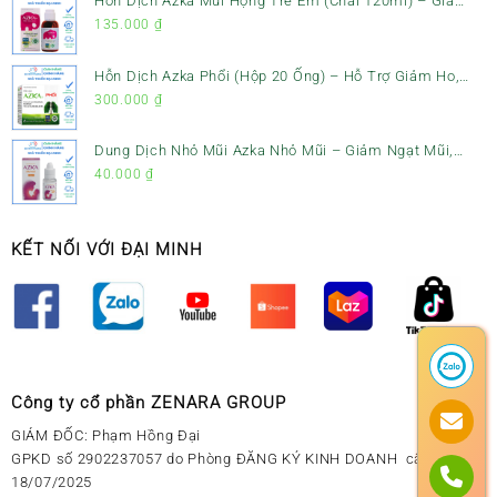
Hỗn Dịch Azka Mũi Họng Trẻ Em (Chai 120ml) – Giảm
Ho, Tiêu Đờm & Đau Rát Họng
135.000
₫
Hỗn Dịch Azka Phổi (Hộp 20 Ống) – Hỗ Trợ Giảm Ho,
Tiêu Đờm & Bổ Phổi
300.000
₫
Dung Dịch Nhỏ Mũi Azka Nhỏ Mũi – Giảm Ngạt Mũi,
Sổ Mũi Cho Trẻ Sơ Sinh
40.000
₫
KẾT NỐI VỚI ĐẠI MINH
Công ty cổ phần ZENARA GROUP
GIÁM ĐỐC: Phạm Hồng Đại
GPKD số 2902237057 do Phòng ĐĂNG KÝ KINH DOANH cấp ngày
18/07/2025