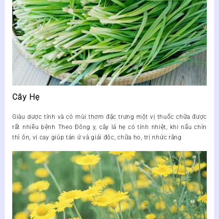
Cây Hẹ
Giàu dược tính và có mùi thơm đặc trưng một vị thuốc chữa được
rất nhiều bệnh Theo Đông y, cây lá hẹ có tính nhiệt, khi nấu chín
thì ôn, vị cay giúp tán ứ và giải độc, chữa ho, trị nhức răng