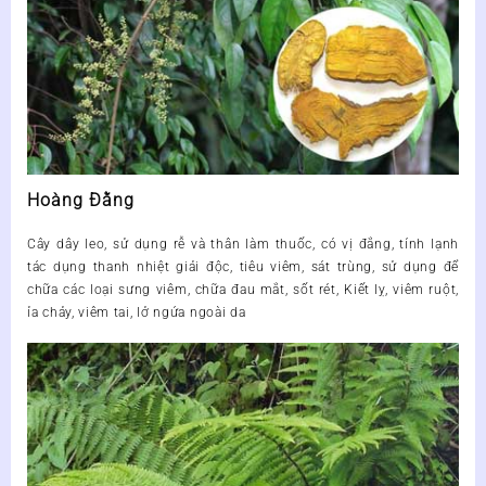
Hoàng Đằng
Cây dây leo, sử dụng rễ và thân làm thuốc, có vị đắng, tính lạnh
tác dụng thanh nhiệt giải độc, tiêu viêm, sát trùng, sử dụng để
chữa các loại sưng viêm, chữa đau mắt, sốt rét, Kiết lỵ, viêm ruột,
ỉa chảy, viêm tai, lở ngứa ngoài da