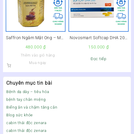
Saffron Ngâm Mật Ong – Mật
Novosmart Softcap DHA 200
Ong Nhụy Hoa Nghệ Tây
Hộp 30 Viên – Giúp Phát Triển
480.000
₫
150.000
₫
Não Bộ Và Thị Lực Cho Trẻ –
Thêm vào giỏ hàng
Đọc tiếp
Mua ngay
Chuyên mục tin bài
Bệnh dạ dày – tiêu hóa
bệnh tay chân miệng
Biếng ăn và chậm tăng cân
Blog sức khỏe
cabin thải độc zenara
cabin thải độc zenara