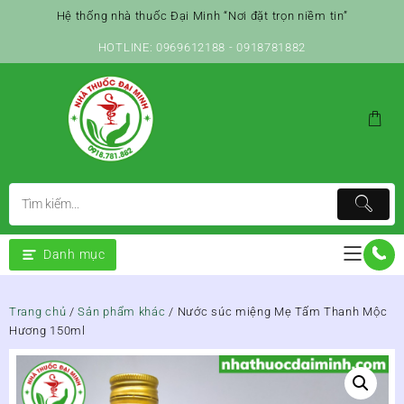
Skip
Hệ thống nhà thuốc Đại Minh “Nơi đặt trọn niềm tin”
to
content
HOTLINE: 0969612188 - 0918781882
Danh mục
Trang chủ
/
Sản phẩm khác
/ Nước súc miệng Mẹ Tấm Thanh Mộc
Hương 150ml