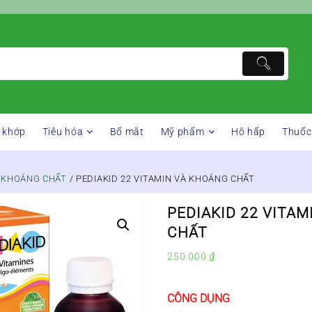
 khớp
Tiêu hóa
Bổ mắt
Mỹ phẩm
Hô hấp
Thuốc
& KHOÁNG CHẤT
/ PEDIAKID 22 VITAMIN VÀ KHOÁNG CHẤT
PEDIAKID 22 VITA
CHẤT
250.000
₫
CÔNG DỤNG