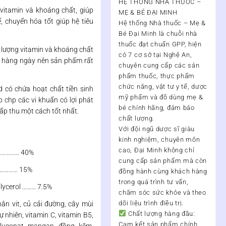
HỆ THỐNG NHÀ THUỐC –
 vitamin và khoáng chất, giúp
MẸ & BÉ ĐẠI MINH
, chuyển hóa tốt giúp hệ tiêu
Hệ thống Nhà thuốc – Mẹ &
Bé Đại Minh
là chuỗi nhà
thuốc đạt chuẩn
GPP
, hiện
 lượng vitamin và khoáng chất
có
7 cơ sở tại Nghệ An
,
u hàng ngày nên sản phẩm rất
chuyên cung cấp các sản
phẩm thuốc, thực phẩm
chức năng, vật tư y tế, dược
 có chứa hoạt chất tiền sinh
mỹ phẩm và đồ dùng mẹ &
p chp các vi khuẩn có lợi phát
bé chính hãng, đảm bảo
hấp thu một cách tốt nhất.
chất lượng.
Với đội ngũ
dược sĩ giàu
kinh nghiệm, chuyên môn
cao
, Đại Minh không chỉ
…………… 40%
cung cấp sản phẩm mà còn
…………… 15%
đồng hành cùng khách hàng
trong quá trình
tư vấn,
Glycerol ……… 7.5%
chăm sóc sức khỏe và theo
dõi liệu trình điều trị
.
hân vit, củ cải đường, cây mùi
Chất lượng hàng đầu:
ự nhiên, vitamin C, vitamin B5,
Cam kết sản phẩm chính