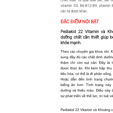
chiết xuất từ quả dứa sắt, sắt 
vitamin D3, B6-B12-B9, vitamin 
các tá dược khác.
ĐẶC ĐIỂM NỘI BẬT
Pediakid 22 Vitamin và K
dưỡng chất cần thiết giúp bé
khỏe mạnh.
Theo các chuyên gia khoa nhi: K
sung đầy đủ các chất dinh dưỡn
thậm chí còn sụt cân. Đây là t
được thức ăn. Khi kém hấp thu t
tiêu hóa, có thể là đi phân sống
Hoặc dẫn đến tình trạng chướ
biếng ăn hơn. Tình trạng này k
dưỡng và thiếu máu. Điều này 
sự phát triển về thể lực, trí tuệ v
Pediakid 22 Vitamin và Khoáng ch