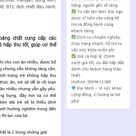
Gluconat, mangan, đồng, kẽm,
hãng, nguồn gốc rõ ràng.
B8, B12, dịch chiết đậu nành,
Tư vấn tận tâm:
Đội ngũ
dược sĩ luôn sẵn sàng hỗ
trợ và đồng hành cùng
khách hàng.
Dịch vụ chuyên nghiệp:
hoáng chất cung cấp các
Giao hàng nhanh, hỗ trợ tư
 hấp thu tốt, giúp cơ thể
vấn sức khỏe miễn phí.
Giá cả hợp lý:
Chính
hi cho con ăn nhiều, được bổ
sách giá tốt, ưu đãi hấp dẫn
g nhưng vẫn không tăng cân,
dành cho khách hàng thân
ình trạng trẻ không hấp thu
thiết.
hức ăn, trẻ sẽ dễ bị rối loạn
Hotline: 0969612188
Đại Minh – Vì sức khỏe
, ăn nhiều nhưng vẫn gầy yếu.
cộng đồng, vì tương lai bé
ng bụng, đầy hơi và có thể
yêu!
éo dài trẻ sẽ bị thiếu dinh
ảnh hưởng nghiêm trọng đến
à thị lực của bé.
ất là 1 trong những giải