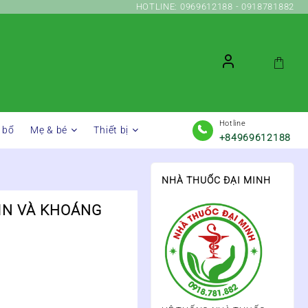
HOTLINE: 0969612188 - 0918781882
Hotline
 bổ
Mẹ & bé
Thiết bị
+84969612188
NHÀ THUỐC ĐẠI MINH
MIN VÀ KHOÁNG