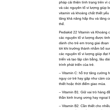
pháp cải thiện tình trạng trên v
và các nguyên tố vi lượng giúp b
vitamin và khoáng chất thiết yế
tăng khả năng hấp thu và tăng 
thể.
Pediakid 22 Vitamin và Khoáng c
các nguyên tố vi lượng được tinh
dành cho trẻ em trong giai đoạn 
tới khi trưởng thành nhằm bổ su
các nguyên tố vi lượng giúp đạt 
triển và tạo lập cân bằng, lâu d
trình phát triển của trẻ.
– Vitamin C: hỗ trợ tăng cường h
nguy cơ trẻ hay gặp như cảm cúm,
thiết hoặc thời điểm giao mùa.
– Vitamin B1: Giữ vai trò hàng 
thần kinh trung ương hay ngoại 
– Vitamin B2: Cần thiết cho nhiều