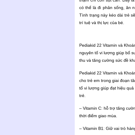
thậm chí còn sụt cân. Đây là
có thể là đi phân sống, ăn 
Tình trạng này kéo dài trẻ s
trí tuệ và thị lực của bé.
Pediakid 22 Vitamin và Khoán
nguyên tố vi lượng giúp bổ s
thu và tăng cường sức đề kh
Pediakid 22 Vitamin và Khoán
cho trẻ em trong giai đoạn t
tố vi lượng giúp đạt hiệu quả
trẻ.
– Vitamin C: hỗ trợ tăng cườn
thời điểm giao mùa.
– Vitamin B1: Giữ vai trò hà