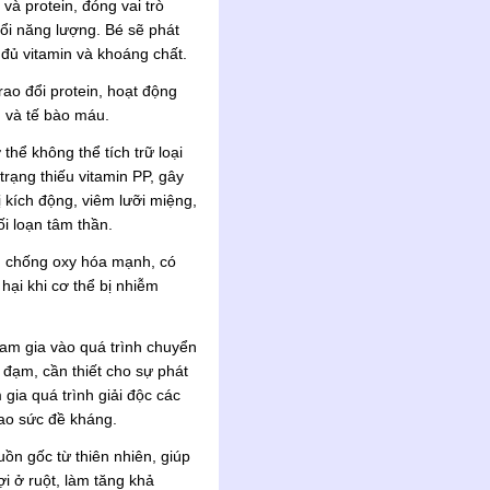
và protein, đóng vai trò
đổi năng lượng. Bé sẽ phát
 đủ vitamin và khoáng chất.
trao đổi protein, hoạt động
h và tế bào máu.
thể không thể tích trữ loại
trạng thiếu vitamin PP, gây
 kích động, viêm lưỡi miệng,
ối loạn tâm thần.
ng chống oxy hóa mạnh, có
hại khi cơ thể bị nhiễm
am gia vào quá trình chuyển
 đạm, cần thiết cho sự phát
m gia quá trình giải độc các
cao sức đề kháng.
ồn gốc từ thiên nhiên, giúp
ợi ở ruột, làm tăng khả