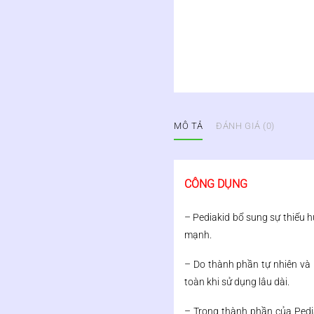
MÔ TẢ
ĐÁNH GIÁ (0)
CÔNG DỤNG
– Pediakid bổ sung sự thiếu h
mạnh.
– Do thành phần tự nhiên và
toàn khi sử dụng lâu dài.
– Trong thành phần của Pediak