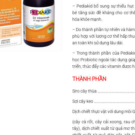
– Pediakid bổ sung sự thiếu hụt
bé tăng sức đề kháng cho cơ thể
hóa khỏe mạnh.
– Do thành phần tự nhiên và hàm
phù hợp với lượng cơ thể hấp th
an toàn khi sử dụng lâu dài.
– Trong thành phần của Pediakid
học Probiotic ngoài tác dụng giú
triển, thúc đẩy các vitamin được 
THÀNH PHẦN
Siro cây thùa …………………………………
Sợi cây keo ……………………………………
Dịch chiết thực vật với dung môi 
(cây cà rốt, cây cải xoong, rau c
tây), dịch chiết xuất từ quả mơ th