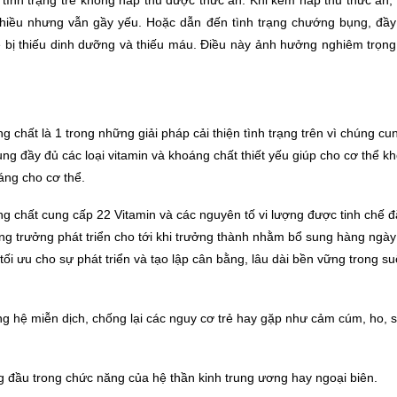
 tình trạng trẻ không hấp thu được thức ăn. Khi kém hấp thu thức ăn, tr
nhiều nhưng vẫn gầy yếu. Hoặc dẫn đến tình trạng chướng bụng, đầy
ẽ bị thiếu dinh dưỡng và thiếu máu. Điều này ảnh hưởng nghiêm trọng 
g chất là 1 trong những giải pháp cải thiện tình trạng trên vì chúng cu
ung đầy đủ các loại vitamin và khoáng chất thiết yếu giúp cho cơ thể 
áng cho cơ thể.
g chất cung cấp 22 Vitamin và các nguyên tố vi lượng được tinh chế đ
ăng trưởng phát triển cho tới khi trưởng thành nhằm bổ sung hàng ngà
 tối ưu cho sự phát triển và tạo lập cân bằng, lâu dài bền vững trong su
g hệ miễn dịch, chống lại các nguy cơ trẻ hay gặp như cảm cúm, ho, sốt
ng đầu trong chức năng của hệ thần kinh trung ương hay ngoại biên.