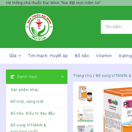
Skip
Hệ thống nhà thuốc Đại Minh “Nơi đặt trọn niềm tin”
to
content
Sữa
Tim mạch, Huyết áp
Bổ não
Vitamin
Xương
Trang chủ
/
Bổ sung VITAMIN 
Danh mục
Sản phẩm khác
Bổ mắt, sáng mắt
Bổ não, Điều trị đau đầu
Bổ sung VITAMIN &
KHOÁNG CHẤT