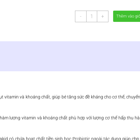
PEDIAKID
-
+
Thêm vào gi
22
VITAMIN
VÀ
KHOÁNG
CHẤT
số
lượng
ụt vitamin và khoáng chất, giúp bé tăng sức đề kháng cho cơ thể, chuyển
 hàm lượng vitamin và khoáng chất phù hợp với lượng cơ thể hấp thu h
id có chứa hoạt chất tiền sinh học Probiotic ngoài tác dụng giúp chp c