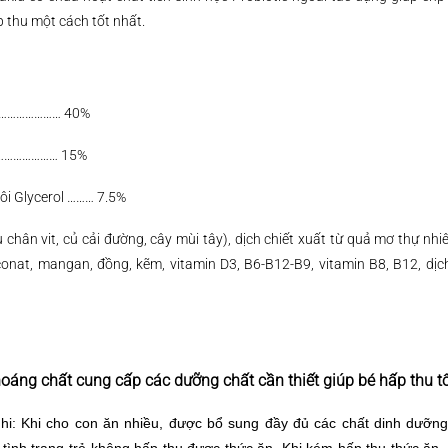
 thu một cách tốt nhất.
…………………… 40%
…………………… 15%
môi Glycerol ……… 7.5%
u chân vit, củ cải đường, cây mùi tây), dịch chiết xuất từ quả mơ thự nhiê
conat, mangan, đồng, kẽm, vitamin D3, B6-B12-B9, vitamin B8, B12, dịc
oáng chất cung cấp các dưỡng chất cần thiết giúp bé hấp thu tố
hi: Khi cho con ăn nhiều, được bổ sung đầy đủ các chất dinh dưỡn