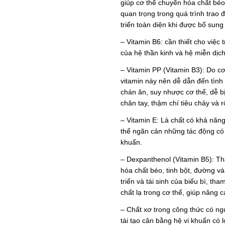
giúp cơ thể chuyển hóa chất béo 
quan trọng trong quá trình trao 
triển toàn diện khi được bổ sung
– Vitamin B6: cần thiết cho việc 
của hệ thần kinh và hệ miễn dịc
– Vitamin PP (Vitamin B3): Do cơ 
vitamin này nên dễ dẫn đến tình 
chán ăn, suy nhược cơ thể, dễ bị
chân tay, thậm chí tiêu chảy và r
– Vitamin E: Là chất có khả nă
thể ngăn cản những tác động có 
khuẩn.
– Dexpanthenol (Vitamin B5): Th
hóa chất béo, tinh bột, đường và
triển và tái sinh của biểu bì, tha
chất lạ trong cơ thể, giúp nâng 
– Chất xơ trong công thức có ngu
tái tạo cân bằng hệ vi khuẩn có l