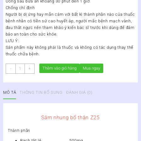
Uống sau bữa ăn khoảng 30 phút đến 1 giờ.
Chống chỉ định
Người bị dị ứng hay mẫn cảm với bất kì thành phần nào của thuốc
bệnh nhân có tiền sử cao huyết áp, người mắc bệnh mạch vành,
đau thắt ngực nên tham khảo ý kiến bác sĩ trước khi dùng để đảm
bảo an toàn cho sức khỏe.
LƯU Ý:
Sản phẩm này không phải là thuốc và không có tác dụng thay thế
thuốc chữa bệnh.
SÂM
Thêm vào giỏ hàng
Mua ngay
-
+
NHUNG
BỔ
THẬN
MÔ TẢ
THÔNG TIN BỔ SUNG
ĐÁNH GIÁ (0)
Z25
-
BỔ
THẬN,
Sâm nhung bổ thận Z25
TRÁNG
DƯƠNG,
Thành phần
TĂNG
CƯỜNG
Bạch tật lê 500mg