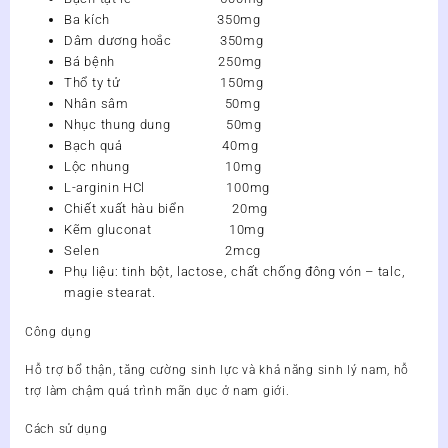
SINH
Ba kích 350mg
LÝ
Dâm dương hoắc 350mg
số
Bá bệnh 250mg
lượng
Thổ ty tử 150mg
Nhân sâm 50mg
Nhục thung dung 50mg
Bạch quả 40mg
Lộc nhung 10mg
L-arginin HCl 100mg
Chiết xuất hàu biển 20mg
Kẽm gluconat 10mg
Selen 2mcg
Phụ liệu: tinh bột, lactose, chất chống đông vón – talc,
magie stearat.
Công dụng
Hỗ trợ bổ thận, tăng cường sinh lực và khả năng sinh lý nam, hỗ
trợ làm chậm quá trình mãn dục ở nam giới.
Cách sử dụng