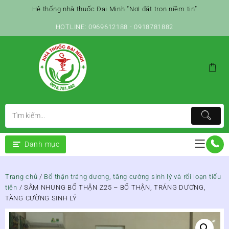
Skip
Hệ thống nhà thuốc Đại Minh “Nơi đặt trọn niềm tin”
to
content
HOTLINE: 0969612188 - 0918781882
Danh mục
Trang chủ
/
Bổ thận tráng dương, tăng cường sinh lý và rối loạn tiểu
tiện
/ SÂM NHUNG BỔ THẬN Z25 – BỔ THẬN, TRÁNG DƯƠNG,
TĂNG CƯỜNG SINH LÝ