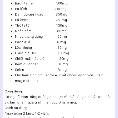
Bạch tật lê 500mg
Ba kích 350mg
Dâm dương hoắc 350mg
Bá bệnh 250mg
Thổ ty tử 150mg
Nhân sâm 50mg
Nhục thung dung 50mg
Bạch quả 40mg
Lộc nhung 10mg
L-arginin HCl 100mg
Chiết xuất hàu biển 20mg
Kẽm gluconat 10mg
Selen 2mcg
Phụ liệu: tinh bột, lactose, chất chống đông vón – talc,
magie stearat.
Công dụng
Hỗ trợ bổ thận, tăng cường sinh lực và khả năng sinh lý nam, hỗ
trợ làm chậm quá trình mãn dục ở nam giới.
Cách sử dụng
Ngày uống 2 lần x 1-2 viên.