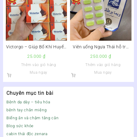
Victorgo – Giúp Bổ Khí Huyết,
Viên uống Ngựa Thái hỗ trợ
Điều Hòa Kinh Nguyệt
cải thiện sinh lý nam –
25.000
₫
250.000
₫
Thêm vào giỏ hàng
Thêm vào giỏ hàng
Mua ngay
Mua ngay
Chuyên mục tin bài
Bệnh dạ dày – tiêu hóa
bệnh tay chân miệng
Biếng ăn và chậm tăng cân
Blog sức khỏe
cabin thải độc zenara