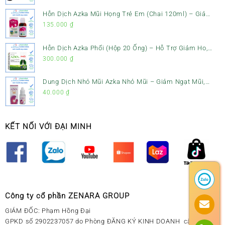
Đình
Hỗn Dịch Azka Mũi Họng Trẻ Em (Chai 120ml) – Giảm
Ho, Tiêu Đờm & Đau Rát Họng
135.000
₫
Hỗn Dịch Azka Phổi (Hộp 20 Ống) – Hỗ Trợ Giảm Ho,
Tiêu Đờm & Bổ Phổi
300.000
₫
Dung Dịch Nhỏ Mũi Azka Nhỏ Mũi – Giảm Ngạt Mũi,
Sổ Mũi Cho Trẻ Sơ Sinh
40.000
₫
KẾT NỐI VỚI ĐẠI MINH
Công ty cổ phần ZENARA GROUP
GIÁM ĐỐC: Phạm Hồng Đại
GPKD số 2902237057 do Phòng ĐĂNG KÝ KINH DOANH cấp ngày