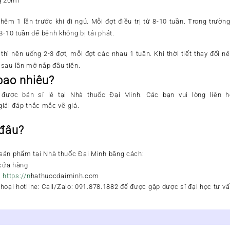
g 20ml
êm 1 lần trước khi đi ngủ. Mỗi đợt điều trị từ 8-10 tuần. Trong trườ
8-10 tuần để bệnh không bị tái phát.
hì nên uống 2-3 đợt, mỗi đợt các nhau 1 tuần. Khi thời tiết thay đổi n
sau lần mở nắp đầu tiên.
 bao nhiêu?
được bán sỉ lẻ tại
Nhà thuốc Đại Minh
. Các bạn vui lòng liên
iải đáp thắc mắc về giá.
 đâu?
sản phẩm
tại
Nhà thuốc Đại Minh
bằng cách:
 cửa hàng
:
https://n
hathuocdaiminh.com
hoại hotline
:
Call/Zalo: 091.878.1882
để được gặp dược sĩ đại học tư vấ