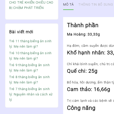
CHO TRẺ KHIẾN CHIỀU CAO
MÔ TẢ
THÔNG TIN BỔ SUNG
BỊ CHẬM PHÁT TRIỂN
Thành phần
Bài viết mới
Ma Hoàng: 33,33g
Trẻ 11 tháng biếng ăn sinh
Hạ đờm, cầm suyễn được dùng
lý: Mẹ nên làm gì?
Khổ hạnh nhân: 33
Trẻ 10 tháng biếng ăn sinh
lý: Mẹ nên làm gì?
Chỉ khái bình suyễn, chủ trị
Trẻ 9 tháng biếng ăn sinh
Quế chi: 25g
lý: Mẹ nên làm gì?
Trẻ 8 tháng biếng ăn sinh
lý: Mẹ nên làm gì?
Bổ hỏa, hồi dương, ấm thận tỳ
Cam thảo: 16,66g
Trẻ 7 tháng biếng ăn sinh
lý: Nguyên nhân và cách xử
lý
Trị cảm lạnh và các bệnh về 
Công năng