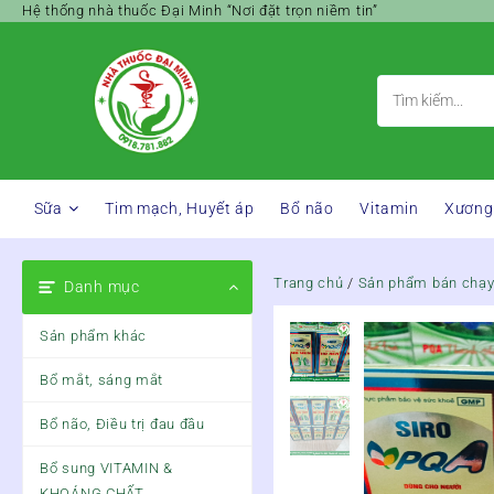
Skip
Hệ thống nhà thuốc Đại Minh “Nơi đặt trọn niềm tin”
to
content
Sữa
Tim mạch, Huyết áp
Bổ não
Vitamin
Xương
Trang chủ
/
Sản phẩm bán chạ
Danh mục
Sản phẩm khác
Bổ mắt, sáng mắt
Bổ não, Điều trị đau đầu
Bổ sung VITAMIN &
KHOÁNG CHẤT