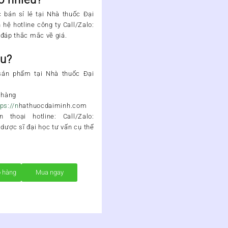
bán sỉ lẻ tại
Nhà thuốc Đại
ên hệ hotline công ty
Call/Zalo:
 đáp thắc mắc về giá.
âu?
sản phẩm
tại
Nhà thuốc Đại
 hàng
tps://n
hathuocdaiminh.com
 thoại hotline
:
Call/Zalo:
dược sĩ đại học tư vấn cụ thể
ỏ hàng
Mua ngay