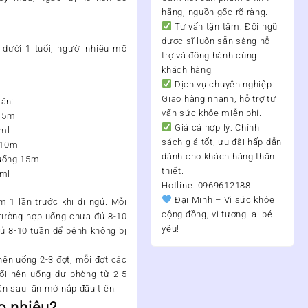
hãng, nguồn gốc rõ ràng.
Tư vấn tận tâm:
Đội ngũ
dược sĩ luôn sẵn sàng hỗ
 dưới 1 tuổi, người nhiều mồ
trợ và đồng hành cùng
khách hàng.
Dịch vụ chuyên nghiệp:
Giao hàng nhanh, hỗ trợ tư
 ăn:
vấn sức khỏe miễn phí.
2,5ml
Giá cả hợp lý:
Chính
5ml
sách giá tốt, ưu đãi hấp dẫn
 10ml
dành cho khách hàng thân
 uống 15ml
thiết.
0ml
Hotline: 0969612188
Đại Minh – Vì sức khỏe
 1 lần trước khi đi ngủ. Mỗi
cộng đồng, vì tương lai bé
 trường hợp uống chưa đủ 8-10
yêu!
đủ 8-10 tuần để bệnh không bị
nên uống 2-3 đợt, mỗi đợt các
 đổi nên uống dự phòng từ 2-5
ần sau lần mở nắp đầu tiên.
ao nhiêu?