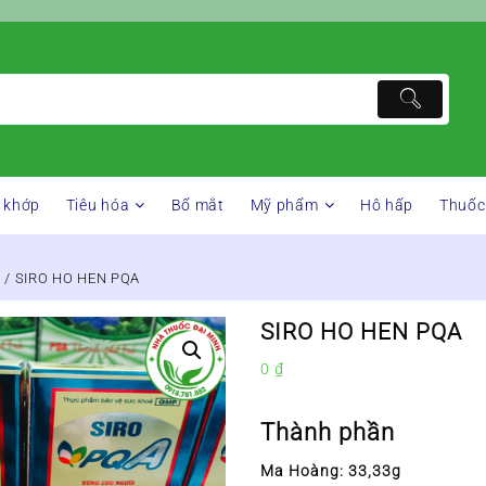
 khớp
Tiêu hóa
Bổ mắt
Mỹ phẩm
Hô hấp
Thuốc
y
/ SIRO HO HEN PQA
SIRO HO HEN PQA
0
₫
Thành phần
Ma Hoàng: 33,33g