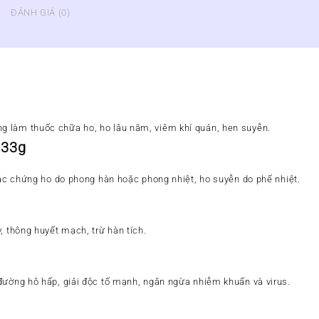
ĐÁNH GIÁ (0)
 làm thuốc chữa ho, ho lâu năm, viêm khí quản, hen suyễn.
,33g
 các chứng ho do phong hàn hoặc phong nhiệt, ho suyễn do phế nhiệt.
, thông huyết mạch, trừ hàn tích.
đường hô hấp, giải độc tố mạnh, ngăn ngừa nhiễm khuẩn và virus.