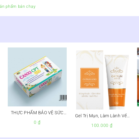
ản phẩm bán chạy
THỰC PHẨM BẢO VỆ SỨC
Gel Trị Mụn, Làm Lành Vết
KHỎE CANXI CPT GOLD –
0
₫
Trầy Xước Oatrum Gold
100.000
₫
BỔ SUNG CANXI, GIÚP
XƯƠNG CHẮC KHỎE