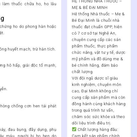
HỆ THỐNG NHÀ THUỐC –
làm thuốc chữa ho, ho lâu
MẸ & BÉ ĐẠI MINH
Hệ thống Nhà thuốc – Mẹ &
3g
Bé Đại Minh
là chuỗi nhà
c chứng ho do phong hàn hoặc
thuốc đạt chuẩn
GPP
, hiện
ệt.
có
7 cơ sở tại Nghệ An
,
chuyên cung cấp các sản
phẩm thuốc, thực phẩm
hông huyết mạch, trừ hàn tích.
chức năng, vật tư y tế, dược
mỹ phẩm và đồ dùng mẹ &
ng hô hấp, giải độc tố mạnh,
bé chính hãng, đảm bảo
chất lượng.
Với đội ngũ
dược sĩ giàu
kinh nghiệm, chuyên môn
yễn.
cao
, Đại Minh không chỉ
cung cấp sản phẩm mà còn
đồng hành cùng khách hàng
phòng chống cơn hen tái phát
trong quá trình
tư vấn,
chăm sóc sức khỏe và theo
dõi liệu trình điều trị
.
hảy, đau bụng, đầy dụng, phụ
Chất lượng hàng đầu:
ảy máu, người bị ho hen do
Cam kết sản phẩm chính