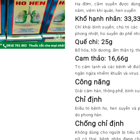
Hạ đờm, cầm suyễn được dùng 
năm, viêm khí quản, hen suyễn.
Khổ hạnh nhân: 33,3
Chỉ khái bình suyễn, chủ trị cá
phong nhiệt, ho suyễn do phế nhi
Quế chi: 25g
Bổ hỏa, hồi dương, ấm thận tỳ, t
Cam thảo: 16,66g
Trị cảm lạnh và các bệnh về đườ
ngăn ngừa nhiễm khuẩn và virus.
Công năng
Giải cảm hàn, thông phế, bình su
Chỉ định
Điều trị bệnh ho, hen suyễn và 
do phong hàn.
Chống chỉ định
Không dùng cho người bị tiêu c
nữ có thai, bệnh nhân đang ch