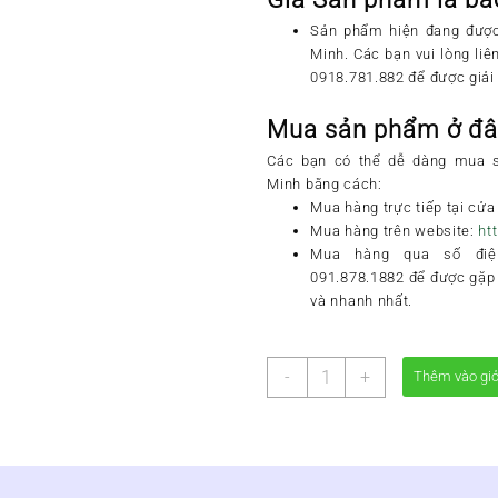
Sản phẩm
hiện đang được 
Minh
. Các bạn vui lòng li
0918.781.882
để được giải
Mua sản phẩm ở đ
Các bạn có thể dễ dàng mua
Minh
bằng cách:
Mua hàng trực tiếp tại cửa
Mua hàng trên website:
ht
Mua hàng qua số điện
091.878.1882
để được gặp 
và nhanh nhất.
SIRO
-
+
Thêm vào gi
HO
HEN
PQA
số
lượng