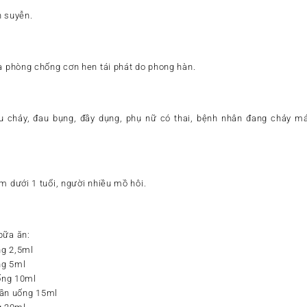
h suyễn.
và phòng chống cơn hen tái phát do phong hàn.
u chảy, đau bụng, đầy dụng, phụ nữ có thai, bệnh nhân đang chảy m
m dưới 1 tuổi, người nhiều mồ hôi.
bữa ăn:
ng 2,5ml
ng 5ml
uống 10ml
 lần uống 15ml