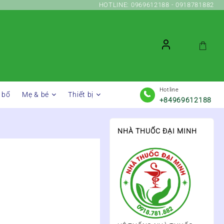
HOTLINE: 0969612188 - 0918781882
Hotline
 bổ
Mẹ & bé
Thiết bị
+84969612188
NHÀ THUỐC ĐẠI MINH