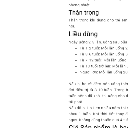
phong nhiệt.
Thận trọng
Thận trọng khi dùng cho trẻ em
hôi.
Liều dùng
Ngày uống 2-3 lần, uống sau bữa
Từ 1-2 tuổi: Mỗi lần uống 
Từ 3-6 tuổi: Mỗi lần uống 
Từ 7-12 tuổi: Mỗi lần uống
Từ 13 tuổi trở lên: Mỗi lần
Người lớn: Mỗi lần uống 2
Nếu bị ho về đêm nên uống thêm
đợt điều trị từ 8-10 tuần. Trong
tuần bệnh đã khỏi thì uống cho 
tái phát.
Nếu đã bị Ho Hen nhiều năm thì 
nhau 1 tuần. Khi thời tiết thay
ngày. Không dùng thuốc quá 4 tu
Giá Sản phẩm là b