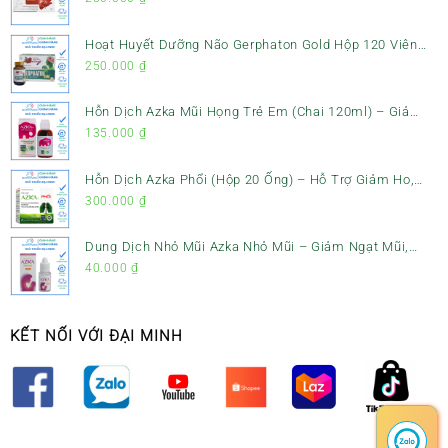
Hoạt Huyết Dưỡng Não Gerphaton Gold Hộp 120 Viên
– Giảm Đau Đầu, Hoa Mắt, Chóng Mặt & Rối Loạn Tiền
250.000
₫
Đình
Hỗn Dịch Azka Mũi Họng Trẻ Em (Chai 120ml) – Giảm
Ho, Tiêu Đờm & Đau Rát Họng
135.000
₫
Hỗn Dịch Azka Phổi (Hộp 20 Ống) – Hỗ Trợ Giảm Ho,
Tiêu Đờm & Bổ Phổi
300.000
₫
Dung Dịch Nhỏ Mũi Azka Nhỏ Mũi – Giảm Ngạt Mũi,
Sổ Mũi Cho Trẻ Sơ Sinh
40.000
₫
KẾT NỐI VỚI ĐẠI MINH