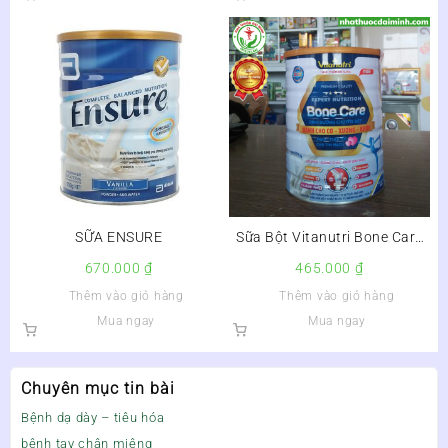
SỮA ENSURE
Sữa Bột Vitanutri Bone Care
Lon 900g – Cơ Khỏe, Xương
670.000
₫
465.000
₫
Chắc, Khớp Linh Hoạt
Thêm vào giỏ hàng
Thêm vào giỏ hàng
Mua ngay
Mua ngay
Chuyên mục tin bài
Bệnh dạ dày – tiêu hóa
bệnh tay chân miệng