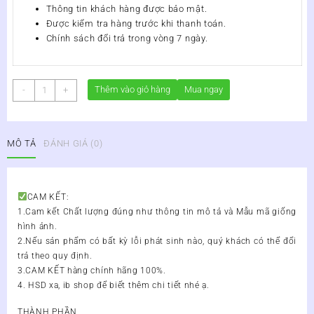
Thông tin khách hàng được bảo mật.
Được kiểm tra hàng trước khi thanh toán.
Chính sách đổi trả trong vòng 7 ngày.
Sữa
Thêm vào giỏ hàng
Mua ngay
-
+
Bột
Vitanutri
Bone
MÔ TẢ
ĐÁNH GIÁ (0)
Care
Lon
900g
-
CAM KẾT:
Cơ
1.Cam kết Chất lượng đúng như thông tin mô tả và Mẫu mã giống
Khỏe,
hình ảnh.
Xương
2.Nếu sản phẩm có bất kỳ lỗi phát sinh nào, quý khách có thể đổi
Chắc,
trả theo quy định.
Khớp
3.CAM KẾT hàng chính hãng 100%.
Linh
4. HSD xa, ib shop để biết thêm chi tiết nhé ạ.
Hoạt
số
THÀNH PHẦN