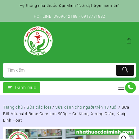
Skip
Hệ thống nhà thuốc Đại Minh “Nơi đặt trọn niềm tin”
to
content
HOTLINE: 0969612188 - 0918781882
Danh mục
Trang chủ
/
Sữa các loại
/
Sữa dành cho người trên 18 tuổi
/ Sữa
Bột Vitanutri Bone Care Lon 900g – Cơ Khỏe, Xương Chắc, Khớp
Linh Hoạt