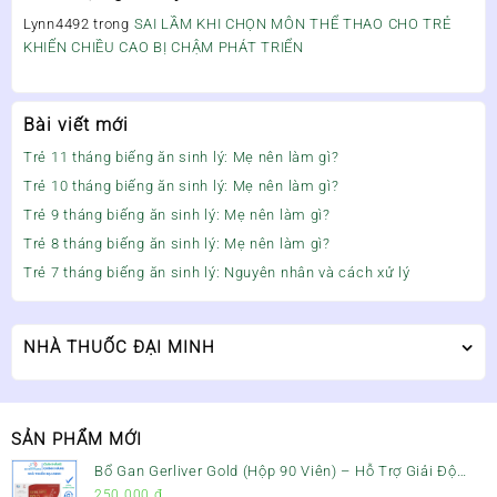
Lynn4492
trong
SAI LẦM KHI CHỌN MÔN THỂ THAO CHO TRẺ
KHIẾN CHIỀU CAO BỊ CHẬM PHÁT TRIỂN
Bài viết mới
Trẻ 11 tháng biếng ăn sinh lý: Mẹ nên làm gì?
Trẻ 10 tháng biếng ăn sinh lý: Mẹ nên làm gì?
Trẻ 9 tháng biếng ăn sinh lý: Mẹ nên làm gì?
Trẻ 8 tháng biếng ăn sinh lý: Mẹ nên làm gì?
Trẻ 7 tháng biếng ăn sinh lý: Nguyên nhân và cách xử lý
NHÀ THUỐC ĐẠI MINH
SẢN PHẨM MỚI
Bổ Gan Gerliver Gold (Hộp 90 Viên) – Hỗ Trợ Giải Độc
Gan, Mát Gan & Bảo Vệ Gan
250.000
₫