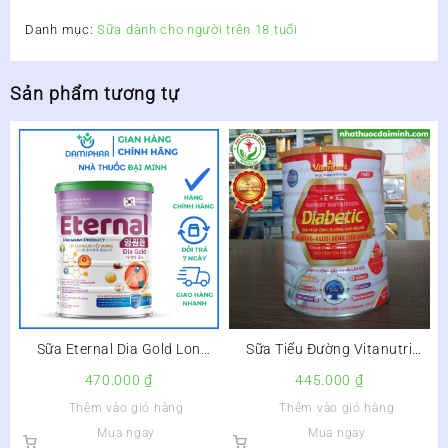
Danh mục:
Sữa dành cho người trên 18 tuổi
Sản phẩm tương tự
Sữa Eternal Dia Gold Lon
Sữa Tiểu Đường Vitanutri
850g – Sữa Tốt Dành Cho
Diabetic Lon 900g – Ổn Định
470.000
₫
445.000
₫
Người Tiểu Đường
Đường Huyết, Tốt Cho Tim
Thêm vào giỏ hàng
Thêm vào giỏ hàng
Mạch
Mua ngay
Mua ngay