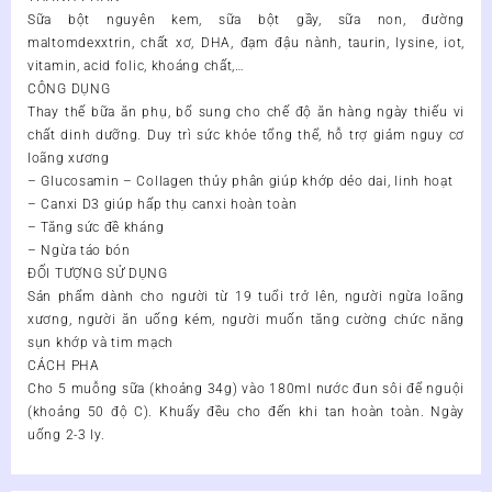
lượng
Sữa bột nguyên kem, sữa bột gầy, sữa non, đường
maltomdexxtrin, chất xơ, DHA, đạm đậu nành, taurin, lysine, iot,
vitamin, acid folic, khoáng chất,…
CÔNG DỤNG
Thay thế bữa ăn phụ, bổ sung cho chế độ ăn hàng ngày thiếu vi
chất dinh dưỡng. Duy trì sức khỏe tổng thể, hỗ trợ giảm nguy cơ
loãng xương
– Glucosamin – Collagen thủy phân giúp khớp dẻo dai, linh hoạt
– Canxi D3 giúp hấp thụ canxi hoàn toàn
– Tăng sức đề kháng
– Ngừa táo bón
ĐỐI TƯỢNG SỬ DỤNG
Sản phẩm dành cho người từ 19 tuổi trở lên, người ngừa loãng
xương, người ăn uống kém, người muốn tăng cường chức năng
sụn khớp và tim mạch
CÁCH PHA
Cho 5 muỗng sữa (khoảng 34g) vào 180ml nước đun sôi để nguội
(khoảng 50 độ C). Khuấy đều cho đến khi tan hoàn toàn. Ngày
uống 2-3 ly.