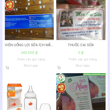
VIÊN UỐNG LỢI SỮA ÍCH MẪU
THUỐC CAI SỮA
LỢI NHI – Còn hàng,Hộp 2 vỉ
240.000
₫
0
₫
x 10 viên
Thêm vào giỏ hàng
Thêm vào giỏ hàng
Mua ngay
Mua ngay