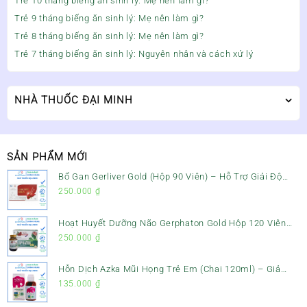
Trẻ 10 tháng biếng ăn sinh lý: Mẹ nên làm gì?
Trẻ 9 tháng biếng ăn sinh lý: Mẹ nên làm gì?
Trẻ 8 tháng biếng ăn sinh lý: Mẹ nên làm gì?
Trẻ 7 tháng biếng ăn sinh lý: Nguyên nhân và cách xử lý
NHÀ THUỐC ĐẠI MINH
SẢN PHẨM MỚI
Bổ Gan Gerliver Gold (Hộp 90 Viên) – Hỗ Trợ Giải Độc
Gan, Mát Gan & Bảo Vệ Gan
250.000
₫
Hoạt Huyết Dưỡng Não Gerphaton Gold Hộp 120 Viên
– Giảm Đau Đầu, Hoa Mắt, Chóng Mặt & Rối Loạn Tiền
250.000
₫
Đình
Hỗn Dịch Azka Mũi Họng Trẻ Em (Chai 120ml) – Giảm
Ho, Tiêu Đờm & Đau Rát Họng
135.000
₫