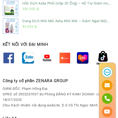
Hỗn Dịch Azka Phổi (Hộp 20 Ống) – Hỗ Trợ Giảm Ho,
Tiêu Đờm & Bổ Phổi
300.000
₫
Dung Dịch Nhỏ Mũi Azka Nhỏ Mũi – Giảm Ngạt Mũi,
Sổ Mũi Cho Trẻ Sơ Sinh
40.000
₫
KẾT NỐI VỚI ĐẠI MINH
Công ty cổ phần ZENARA GROUP
GIÁM ĐỐC: Phạm Hồng Đại
GPKD số 2902237057 do Phòng ĐĂNG KÝ KINH DOANH cấp ngày
18/07/2025
Chịu trách nhiệm nội dung website: D.S Võ Thị Ngọc Minh