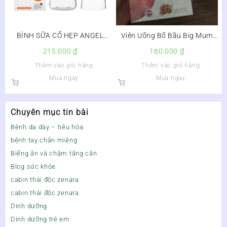
BÌNH SỮA CỔ HẸP ANGEL
Viên Uống Bổ Bầu Big Mum
WESSER 140ML
ĐP Lọ 30 Viên
215.000
₫
180.000
₫
Thêm vào giỏ hàng
Thêm vào giỏ hàng
Mua ngay
Mua ngay
Chuyên mục tin bài
Bệnh dạ dày – tiêu hóa
bệnh tay chân miệng
Biếng ăn và chậm tăng cân
Blog sức khỏe
cabin thải độc zenara
cabin thải độc zenara
Dinh dưỡng
Dinh dưỡng trẻ em