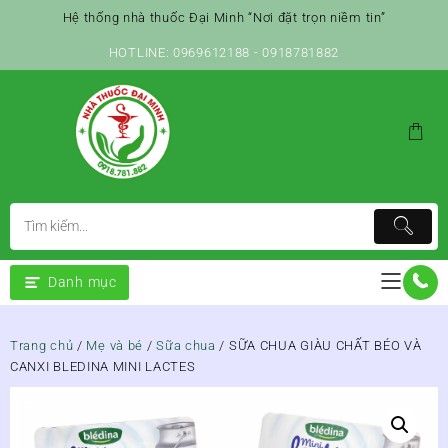
Skip
Hệ thống nhà thuốc Đại Minh “Nơi đặt trọn niềm tin”
to
content
HOTLINE: 0969612188 - 0918781882
Danh mục
Trang chủ
/
Mẹ và bé
/
Sữa chua
/ SỮA CHUA GIÀU CHẤT BÉO VÀ
CANXI BLEDINA MINI LACTES