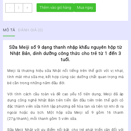
Sữa
Thêm vào giỏ hàng
Mua ngay
-
+
Meiji
số
9
MÔ TẢ
ĐÁNH GIÁ (0)
dạng
thanh
EZcube
Sữa Meiji số 9 dạng thanh nhập khẩu nguyên hộp từ
432g
Nhật Bản, dinh dưỡng công thức cho trẻ từ 1 đến 3
(1-
tuổi.
3
tuổi)
Meiji là thương hiệu sữa Nhật
nổi tiếng trên thế giới với vị nhạt,
số
tính mát như sữa mẹ, kết hợp cùng các dưỡng chất quan trọng mà
lượng
bé cần trong những năm đầu đời.
Với tính cách cầu toàn và đề cao yếu tố tiện dụng, Meiji đã áp
dụng công nghệ Nhật Bản tiên tiến lần đầu tiên trên thế giới cô
đặc thành viên sữa hình lập phương dễ hòa tan và tiện lợi khi đi ra
ngoài hoặc du lịch. Một hộp sữa Meiji số 9 gồm 16 thanh
(27g/thanh), mỗi thanh gồm 5 viên sữa.
Sữa Meiji Nhật với ưu điểm nổi bật: cho trẻ phát triển cân đối với