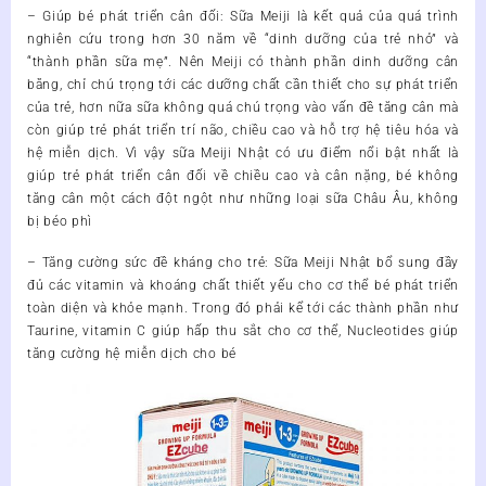
– Giúp bé phát triển cân đối: Sữa Meiji là kết quả của quá trình
nghiên cứu trong hơn 30 năm về “dinh dưỡng của trẻ nhỏ” và
“thành phần sữa mẹ”. Nên Meiji có thành phần dinh dưỡng cân
bằng, chỉ chú trọng tới các dưỡng chất cần thiết cho sự phát triển
của trẻ, hơn nữa sữa không quá chú trọng vào vấn đề tăng cân mà
còn giúp trẻ phát triển trí não, chiều cao và hỗ trợ hệ tiêu hóa và
hệ miễn dịch. Vì vậy sữa Meiji Nhật có ưu điểm nổi bật nhất là
giúp trẻ phát triển cân đối về chiều cao và cân nặng, bé không
tăng cân một cách đột ngột như những loại sữa Châu Âu, không
bị béo phì
– Tăng cường sức đề kháng cho trẻ: Sữa Meiji Nhật bổ sung đầy
đủ các vitamin và khoáng chất thiết yếu cho cơ thể bé phát triển
toàn diện và khỏe mạnh. Trong đó phải kể tới các thành phần như
Taurine, vitamin C giúp hấp thu sắt cho cơ thể, Nucleotides giúp
tăng cường hệ miễn dịch cho bé