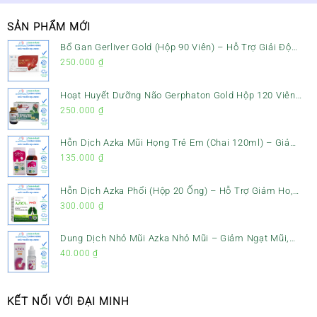
SẢN PHẨM MỚI
Bổ Gan Gerliver Gold (Hộp 90 Viên) – Hỗ Trợ Giải Độc
Gan, Mát Gan & Bảo Vệ Gan
250.000
₫
Hoạt Huyết Dưỡng Não Gerphaton Gold Hộp 120 Viên
– Giảm Đau Đầu, Hoa Mắt, Chóng Mặt & Rối Loạn Tiền
250.000
₫
Đình
Hỗn Dịch Azka Mũi Họng Trẻ Em (Chai 120ml) – Giảm
Ho, Tiêu Đờm & Đau Rát Họng
135.000
₫
Hỗn Dịch Azka Phổi (Hộp 20 Ống) – Hỗ Trợ Giảm Ho,
Tiêu Đờm & Bổ Phổi
300.000
₫
Dung Dịch Nhỏ Mũi Azka Nhỏ Mũi – Giảm Ngạt Mũi,
Sổ Mũi Cho Trẻ Sơ Sinh
40.000
₫
KẾT NỐI VỚI ĐẠI MINH