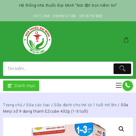
Skip
Hệ thống nhà thuốc Đại Minh “Nơi đặt trọn niềm tin”
to
content
HOTLINE: 0969612188 - 0918781882
Danh mục
Trang chủ
/
Sữa các loại
/
Sữa dành cho trẻ từ 1 tuổi trở lên
/ Sữa
Meiji số 9 dạng thanh EZcube 432g (1-3 tuổi)