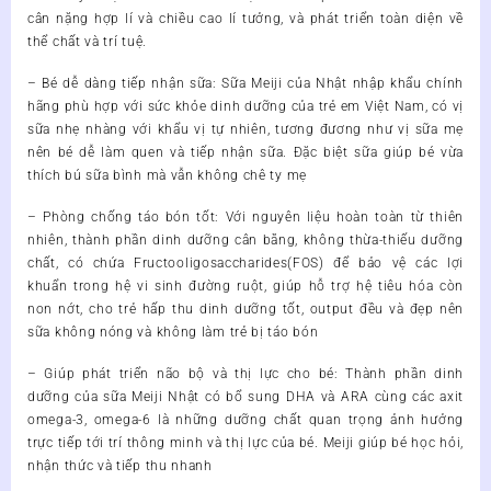
cân nặng hợp lí và chiều cao lí tưởng, và phát triển toàn diện về
thể chất và trí tuệ.
– Bé dễ dàng tiếp nhận sữa: Sữa Meiji của Nhật nhập khẩu chính
hãng phù hợp với sức khỏe dinh dưỡng của trẻ em Việt Nam, có vị
sữa nhẹ nhàng với khẩu vị tự nhiên, tương đương như vị sữa mẹ
nên bé dễ làm quen và tiếp nhận sữa. Đặc biệt sữa giúp bé vừa
thích bú sữa bình mà vẫn không chê ty mẹ
– Phòng chống táo bón tốt: Với nguyên liệu hoàn toàn từ thiên
nhiên, thành phần dinh dưỡng cân bằng, không thừa-thiếu dưỡng
chất, có chứa Fructooligosaccharides(FOS) để bảo vệ các lợi
khuẩn trong hệ vi sinh đường ruột, giúp hỗ trợ hệ tiêu hóa còn
non nớt, cho trẻ hấp thu dinh dưỡng tốt, output đều và đẹp nên
sữa không nóng và không làm trẻ bị táo bón
– Giúp phát triển não bộ và thị lực cho bé: Thành phần dinh
dưỡng của sữa Meiji Nhật có bổ sung DHA và ARA cùng các axit
omega-3, omega-6 là những dưỡng chất quan trọng ảnh hưởng
trực tiếp tới trí thông minh và thị lực của bé. Meiji giúp bé học hỏi,
nhận thức và tiếp thu nhanh