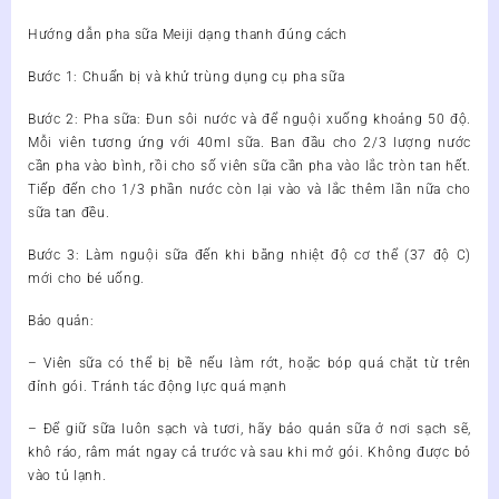
Hướng dẫn pha sữa Meiji dạng thanh đúng cách
Bước 1: Chuẩn bị và khử trùng dụng cụ pha sữa
Bước 2: Pha sữa: Đun sôi nước và để nguội xuống khoảng 50 độ.
Mỗi viên tương ứng với 40ml sữa. Ban đầu cho 2/3 lượng nước
cần pha vào bình, rồi cho số viên sữa cần pha vào lắc tròn tan hết.
Tiếp đến cho 1/3 phần nước còn lại vào và lắc thêm lần nữa cho
sữa tan đều.
Bước 3: Làm nguội sữa đến khi bằng nhiệt độ cơ thể (37 độ C)
mới cho bé uống.
Bảo quản:
– Viên sữa có thể bị bề nếu làm rớt, hoặc bóp quá chặt từ trên
đỉnh gói. Tránh tác động lực quá mạnh
– Để giữ sữa luôn sạch và tươi, hãy bảo quản sữa ở nơi sạch sẽ,
khô ráo, râm mát ngay cả trước và sau khi mở gói. Không được bỏ
vào tủ lạnh.