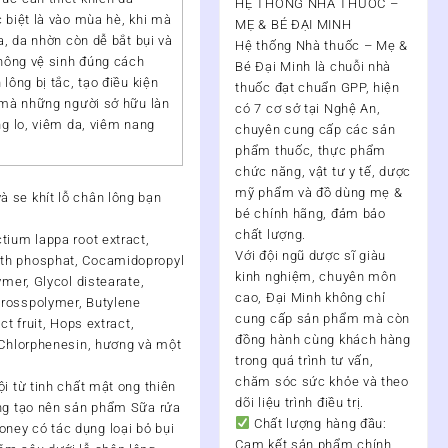
HỆ THỐNG NHÀ THUỐC –
 biệt là vào mùa hè, khi mà
MẸ & BÉ ĐẠI MINH
a, da nhờn còn dễ bắt bụi và
Hệ thống Nhà thuốc – Mẹ &
không vệ sinh đúng cách
Bé Đại Minh
là chuỗi nhà
lông bị tắc, tạo điều kiện
thuốc đạt chuẩn
GPP
, hiện
 mà những người sở hữu làn
có
7 cơ sở tại Nghệ An
,
ng lo, viêm da, viêm nang
chuyên cung cấp các sản
phẩm thuốc, thực phẩm
chức năng, vật tư y tế, dược
mỹ phẩm và đồ dùng mẹ &
 se khít lỗ chân lông bạn
bé chính hãng, đảm bảo
chất lượng.
ctium lappa root extract,
Với đội ngũ
dược sĩ giàu
th phosphat, Cocamidopropyl
kinh nghiệm, chuyên môn
ymer, Glycol distearate,
cao
, Đại Minh không chỉ
crosspolymer, Butylene
cung cấp sản phẩm mà còn
ct fruit, Hops extract,
đồng hành cùng khách hàng
 Chlorphenesin, hương và một
trong quá trình
tư vấn,
chăm sóc sức khỏe và theo
ội từ tinh chất mật ong thiên
dõi liệu trình điều trị
.
àng tạo nên sản phẩm Sữa rửa
Chất lượng hàng đầu:
ney có tác dụng loại bỏ bụi
Cam kết sản phẩm chính