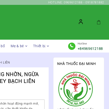
HOTLINE: 0969612188 - 0918781882
Hotline
 bổ
Mẹ & bé
Thiết bị
+84969612188
H LIÊN
NHÀ THUỐC ĐẠI MINH
NG NHỜN, NGỪA
EY BẠCH LIÊN
ã nhờn hoạt động mạnh mẽ,
ức cần thiết khiến da