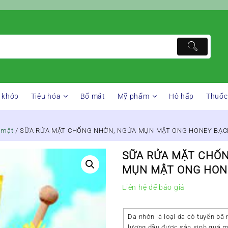
 khớp
Tiêu hóa
Bổ mắt
Mỹ phẩm
Hô hấp
Thuốc
 mặt
/ SỮA RỬA MẶT CHỐNG NHỜN, NGỪA MỤN MẬT ONG HONEY BẠC
SỮA RỬA MẶT CHỐ
MỤN MẬT ONG HON
Liên hệ để báo giá
Da nhờn là loại da có tuyến b
lượng dầu được sản sinh quá m