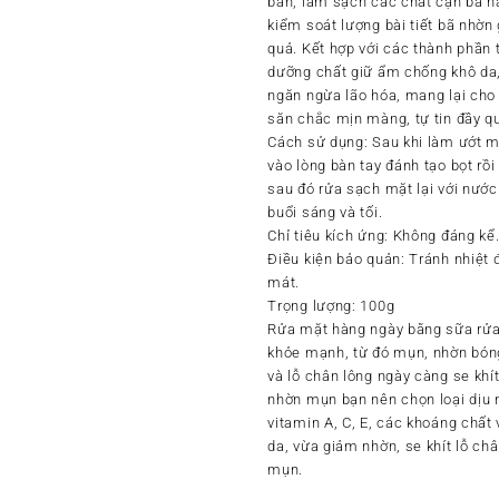
bẩn, làm sạch các chất cặn bã n
kiểm soát lượng bài tiết bã nhờ
quả. Kết hợp với các thành phần
dưỡng chất giữ ẩm chống khô da, 
ngăn ngừa lão hóa, mang lại cho
săn chắc mịn màng, tự tin đầy qu
Cách sử dụng:
Sau khi làm ướt m
vào lòng bàn tay đánh tạo bọt r
sau đó rửa sạch mặt lại với nước
buổi sáng và tối.
Chỉ tiêu kích ứng: Không đáng kể
Điều kiện bảo quản:
Tránh nhiệt đ
mát.
Trọng lượng
: 100g
Rửa mặt hàng ngày bằng sữa rửa
khỏe mạnh, từ đó mụn, nhờn bóng
và lỗ chân lông ngày càng se khít
nhờn mụn bạn nên chọn loại dịu n
vitamin A, C, E, các khoáng chấ
da, vừa giảm nhờn, se khít lỗ chân
mụn.