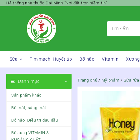
Skip
Hệ thống nhà thuốc Đại Minh “Nơi đặt trọn niềm tin”
to
content
Sữa
Tim mạch, Huyết áp
Bổ não
Vitamin
Xương
Trang chủ
/
Mỹ phẩm
/
Sữa rửa
Danh mục
Sản phẩm khác
Bổ mắt, sáng mắt
Bổ não, Điều trị đau đầu
Bổ sung VITAMIN &
KHOÁNG CHẤT