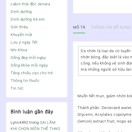
cabin thải độc zenara
Dinh dưỡng
Dinh dưỡng trẻ em
Giới thiệu
MÔ TẢ
THÔNG TIN BỔ SUNG
Khuyến mãi
Lưu ý ngày Tết
Nhi Khoa
Da nhờn là loại da có tuyế
nhờn bóng, đặc biệt là vào 
Sống đẹp mỗi ngày
công, nếu không vệ sinh đún
Sống khỏe mỗi ngày
mà những người sở hữu làn 
Tăng chiều cao cho trẻ
Thông tin thuốc
Tin tức
Muốn hết mụn, giảm nhờn bóng
Thành phần
: Deionized water
Bình luận gần đây
Glycerin, Acrylates copolymer
(lemon) extract fruit, Hops e
Lynn4492
trong
SAI LẦM
KHI CHỌN MÔN THỂ THAO