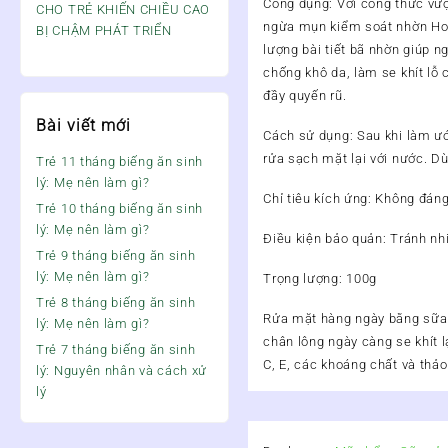
Công dụng
: Với công thức vư
CHO TRẺ KHIẾN CHIỀU CAO
ngừa mụn kiểm soát nhờn Hone
BỊ CHẬM PHÁT TRIỂN
lượng bài tiết bã nhờn giúp 
chống khô da, làm se khít lỗ
đầy quyến rũ.
Bài viết mới
Cách sử dụng:
Sau khi làm ướ
rửa sạch mặt lại với nước. Dù
Trẻ 11 tháng biếng ăn sinh
lý: Mẹ nên làm gì?
Chỉ tiêu kích ứng: Không đáng
Trẻ 10 tháng biếng ăn sinh
lý: Mẹ nên làm gì?
Điều kiện bảo quản:
Tránh nhi
Trẻ 9 tháng biếng ăn sinh
lý: Mẹ nên làm gì?
Trọng lượng
: 100g
Trẻ 8 tháng biếng ăn sinh
Rửa mặt hàng ngày bằng sữa 
lý: Mẹ nên làm gì?
chân lông ngày càng se khít l
Trẻ 7 tháng biếng ăn sinh
C, E, các khoáng chất và thảo
lý: Nguyên nhân và cách xử
lý