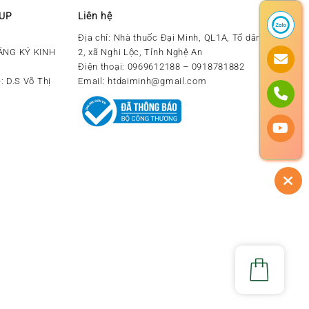
OUP
Liên hệ
Địa chỉ:
Nhà thuốc Đại Minh, QL1A, Tổ dân phố số
ĂNG KÝ KINH
2, xã Nghi Lộc, Tỉnh Nghệ An
Điện thoại:
0969612188 – 0918781882
: D.S Võ Thị
Email:
htdaiminh@gmail.com