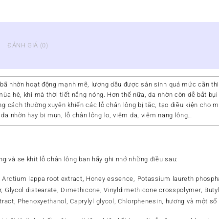
ĐÁNH GIÁ (0)
n bã nhờn hoạt động mạnh mẽ, lượng dầu được sản sinh quá mức cần thi
mùa hè, khi mà thời tiết nắng nóng. Hơn thế nữa, da nhờn còn dễ bắt bụi 
g cách thường xuyên khiến các lỗ chân lông bị tắc, tạo điều kiện cho mụ
da nhờn hay bị mụn, lỗ chân lông lo, viêm da, viêm nang lông…
 và se khít lỗ chân lông bạn hãy ghi nhớ những điều sau:
, Arctium lappa root extract, Honey essence, Potassium laureth phosph
, Glycol distearate, Dimethicone, Vinyldimethicone crosspolymer, Butyl
xtract, Phenoxyethanol, Caprylyl glycol, Chlorphenesin, hương và một s