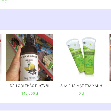
a mặt
DẦU GỘI THẢO DƯỢC BÍ
SỮA RỬA MẶT TRÀ XANH
N
QUYẾT CỦA MẸ
HOA CÚC ELIZA
140.000
₫
0
₫