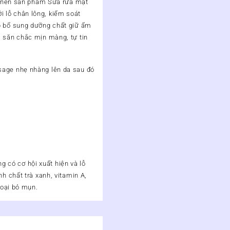
ạo nên sản phẩm Sữa rửa mặt
 lỗ chân lông, kiểm soát
úp bổ sung dưỡng chất giữ ẩm
, săn chắc mịn màng, tự tin
sage nhẹ nhàng lên da sau đó
 có cơ hội xuất hiện và lỗ
h chất trà xanh, vitamin A,
 loại bỏ mụn.