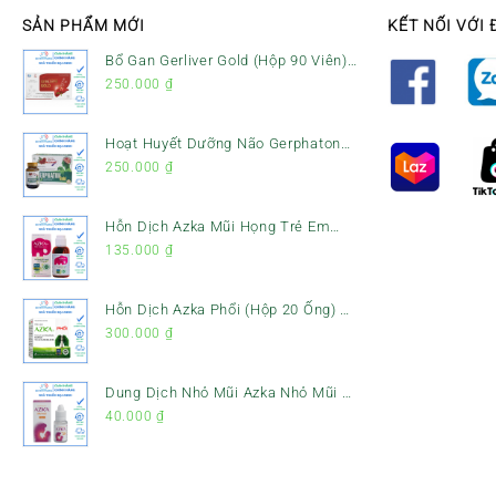
SẢN PHẨM MỚI
KẾT NỐI VỚI 
Bổ Gan Gerliver Gold (Hộp 90 Viên)
– Hỗ Trợ Giải Độc Gan, Mát Gan &
250.000
₫
Bảo Vệ Gan
Hoạt Huyết Dưỡng Não Gerphaton
Gold Hộp 120 Viên – Giảm Đau Đầu,
250.000
₫
Hoa Mắt, Chóng Mặt & Rối Loạn
Tiền Đình
Hỗn Dịch Azka Mũi Họng Trẻ Em
(Chai 120ml) – Giảm Ho, Tiêu Đờm
135.000
₫
& Đau Rát Họng
Hỗn Dịch Azka Phổi (Hộp 20 Ống) –
Hỗ Trợ Giảm Ho, Tiêu Đờm & Bổ
300.000
₫
Phổi
Dung Dịch Nhỏ Mũi Azka Nhỏ Mũi –
Giảm Ngạt Mũi, Sổ Mũi Cho Trẻ Sơ
40.000
₫
Sinh