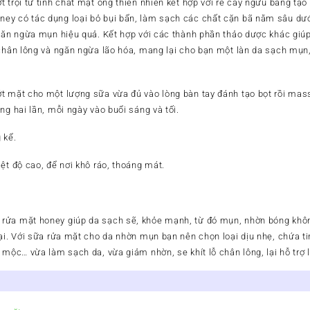
ợt trội từ tinh chất mật ong thiên nhiên kết hợp với rễ cây ngưu bàng t
y có tác dụng loại bỏ bụi bẩn, làm sạch các chất cặn bã nằm sâu dưới
ngăn ngừa mụn hiệu quả. Kết hợp với các thành phần thảo dược khác gi
 chân lông và ngăn ngừa lão hóa, mang lại cho bạn một làn da sạch mụn
t mặt cho một lượng sữa vừa đủ vào lòng bàn tay đánh tạo bọt rồi mas
ng hai lần, mỗi ngày vào buổi sáng và tối.
 kể.
ệt độ cao, để nơi khô ráo, thoáng mát.
rửa mặt honey giúp da sạch sẽ, khỏe mạnh, từ đó mụn, nhờn bóng không
ại. Với sữa rửa mặt cho da nhờn mụn bạn nên chọn loại dịu nhẹ, chứa tin
 mộc… vừa làm sạch da, vừa giảm nhờn, se khít lỗ chân lông, lại hỗ trợ