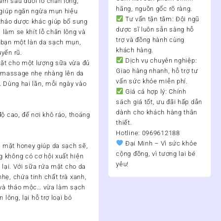
ằm sâu dưới lỗ chân lông,
hãng, nguồn gốc rõ ràng.
n giúp ngăn ngừa mụn hiệu
Tư vấn tận tâm:
Đội ngũ
 thảo dược khác giúp bổ sung
dược sĩ luôn sẵn sàng hỗ
làm se khít lỗ chân lông và
trợ và đồng hành cùng
 bạn một làn da sạch mụn,
khách hàng.
yến rũ.
Dịch vụ chuyên nghiệp:
ặt cho một lượng sữa vừa đủ
Giao hàng nhanh, hỗ trợ tư
ồi massage nhẹ nhàng lên da
vấn sức khỏe miễn phí.
. Dùng hai lần, mỗi ngày vào
Giá cả hợp lý:
Chính
sách giá tốt, ưu đãi hấp dẫn
.
dành cho khách hàng thân
ộ cao, để nơi khô ráo, thoáng
thiết.
Hotline: 0969612188
Đại Minh – Vì sức khỏe
 mặt honey giúp da sạch sẽ,
cộng đồng, vì tương lai bé
 không có cơ hội xuất hiện
yêu!
 lại. Với sữa rửa mặt cho da
hẹ, chứa tinh chất trà xanh,
t và thảo mộc… vừa làm sạch
 lông, lại hỗ trợ loại bỏ