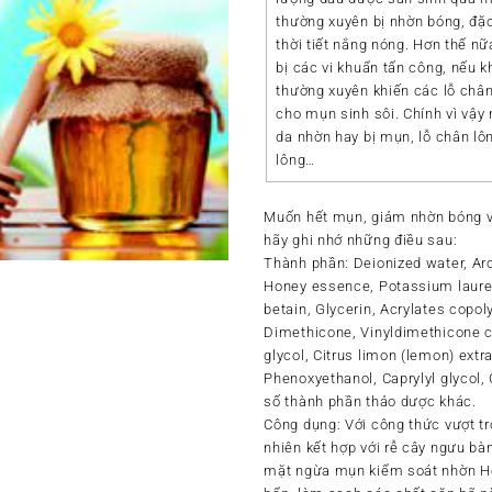
thường xuyên bị nhờn bóng, đặc
thời tiết nắng nóng. Hơn thế nữ
bị các vi khuẩn tấn công, nếu 
thường xuyên khiến các lỗ chân 
cho mụn sinh sôi. Chính vì vậy
da nhờn hay bị mụn, lỗ chân lô
lông…
Muốn hết mụn, giảm nhờn bóng và
hãy ghi nhớ những điều sau:
Thành phần
: Deionized water, Ar
Honey essence, Potassium laure
betain, Glycerin, Acrylates copol
Dimethicone, Vinyldimethicone 
glycol, Citrus limon (lemon) extra
Phenoxyethanol, Caprylyl glycol,
số thành phần thảo dược khác.
Công dụng
: Với công thức vượt tr
nhiên kết hợp với rễ cây ngưu b
mặt ngừa mụn kiểm soát nhờn Ho