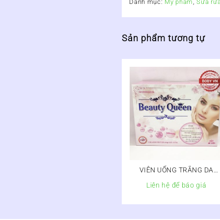
Danh mục:
Mỹ phẩm
,
Sữa rử
Sản phẩm tương tự
VIÊN UỐNG TRẮNG DA
BEAUTY QUEEN COLLAGE
Liên hệ để báo giá
SÂM TỐ NỮ – Chống lão
hóa, điều hòa nội tiết tố