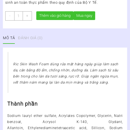
sinh an toàn thực phẩm theo quy định của Bộ Y Tế.
SỮA
Thêm vào giỏ hàng
Mua ngay
-
+
RỬA
MẶT
TẢO
MÔ TẢ
ĐÁNH GIÁ (0)
BIỂN
RIC
SKIN
WASH
FOAM
Ric Skin Wash Foam
dùng rửa mặt hàng ngày giúp làm sạch
số
da, cân bằng độ ẩm, chống nhờn, dưỡng da. Làm sạch từ sâu
lượng
bên trong cho làn da tươi sáng, rực rỡ. Giúp ngăn ngừa mụn,
vết thâm nám mang lại làn da mịn màng và trắng sáng.
Thành phần
Sodium lauryl ether sulfate, Acrylates Copolymer, Glycerin, Natri
benzoat, Acrysol K-140, Glydant,
Allantoin, Ethylenediaminetetraacetic acid, Sillicon, Sodium