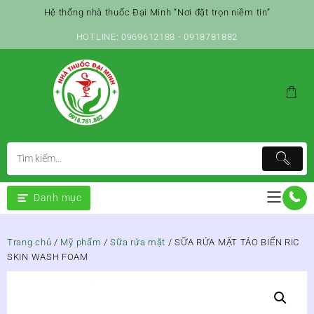
Skip
Hệ thống nhà thuốc Đại Minh “Nơi đặt trọn niềm tin”
to
content
HOTLINE: 0969612188 - 0918781882
Danh mục
Trang chủ
/
Mỹ phẩm
/
Sữa rửa mặt
/ SỮA RỬA MẶT TẢO BIỂN RIC
SKIN WASH FOAM