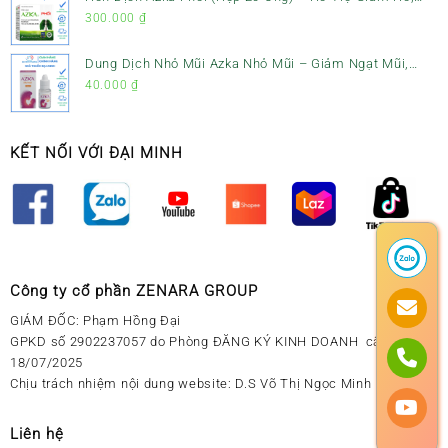
Tiêu Đờm & Bổ Phổi
300.000
₫
Dung Dịch Nhỏ Mũi Azka Nhỏ Mũi – Giảm Ngạt Mũi,
Sổ Mũi Cho Trẻ Sơ Sinh
40.000
₫
KẾT NỐI VỚI ĐẠI MINH
Công ty cổ phần ZENARA GROUP
GIÁM ĐỐC: Phạm Hồng Đại
GPKD số 2902237057 do Phòng ĐĂNG KÝ KINH DOANH cấp ngày
18/07/2025
Chịu trách nhiệm nội dung website: D.S Võ Thị Ngọc Minh
Liên hệ