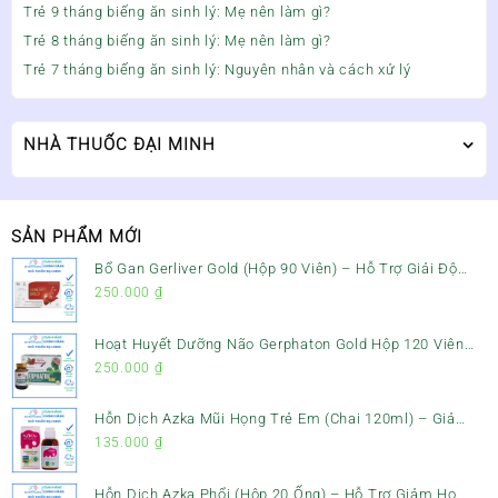
Trẻ 9 tháng biếng ăn sinh lý: Mẹ nên làm gì?
Trẻ 8 tháng biếng ăn sinh lý: Mẹ nên làm gì?
Trẻ 7 tháng biếng ăn sinh lý: Nguyên nhân và cách xử lý
NHÀ THUỐC ĐẠI MINH
SẢN PHẨM MỚI
Bổ Gan Gerliver Gold (Hộp 90 Viên) – Hỗ Trợ Giải Độc
Gan, Mát Gan & Bảo Vệ Gan
250.000
₫
Hoạt Huyết Dưỡng Não Gerphaton Gold Hộp 120 Viên
– Giảm Đau Đầu, Hoa Mắt, Chóng Mặt & Rối Loạn Tiền
250.000
₫
Đình
Hỗn Dịch Azka Mũi Họng Trẻ Em (Chai 120ml) – Giảm
Ho, Tiêu Đờm & Đau Rát Họng
135.000
₫
Hỗn Dịch Azka Phổi (Hộp 20 Ống) – Hỗ Trợ Giảm Ho,