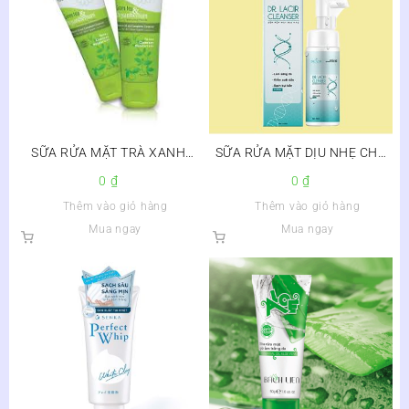
SỮA RỬA MẶT TRÀ XANH
SỮA RỬA MẶT DỊU NHẸ CHO
HOA CÚC ELIZA
DA NHẠY CẢM DRLACIR
0
₫
0
₫
CLEANSER
Thêm vào giỏ hàng
Thêm vào giỏ hàng
Mua ngay
Mua ngay