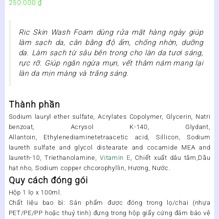
250.000
₫
Ric Skin Wash Foam
dùng rửa mặt hàng ngày giúp
làm sạch da, cân bằng độ ẩm, chống nhờn, dưỡng
da. Làm sạch từ sâu bên trong cho làn da tươi sáng,
rực rỡ. Giúp ngăn ngừa mụn, vết thâm nám mang lại
làn da mịn màng và trắng sáng.
Thành phần
Sodium lauryl ether sulfate, Acrylates Copolymer, Glycerin, Natri
benzoat, Acrysol K-140, Glydant,
Allantoin, Ethylenediaminetetraacetic acid, Sillicon, Sodium
laureth sulfate and glycol distearate and cocamide MEA and
laureth-10, Triethanolamine,
Vitamin E
, Chiết xuất dâu tằm,Dầu
hạt nho, Sodium copper chcorophyllin, Hương, Nước.
Quy cách đóng gói
Hộp 1 lọ x 100ml.
Chất liệu bao bì: Sản phẩm được đóng trong lọ/chai (nhựa
PET/PE/PP hoặc thuỷ tinh) đựng trong hộp giấy cứng đảm bảo vệ