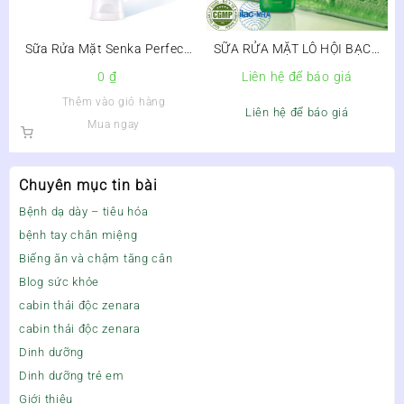
Sữa Rửa Mặt Senka Perfect
SỮA RỬA MẶT LÔ HỘI BẠCH
White Clay
LIÊN
0
₫
Liên hệ để báo giá
Thêm vào giỏ hàng
Liên hệ để báo giá
Mua ngay
Chuyên mục tin bài
Bệnh dạ dày – tiêu hóa
bệnh tay chân miệng
Biếng ăn và chậm tăng cân
Blog sức khỏe
cabin thải độc zenara
cabin thải độc zenara
Dinh dưỡng
Dinh dưỡng trẻ em
Giới thiệu