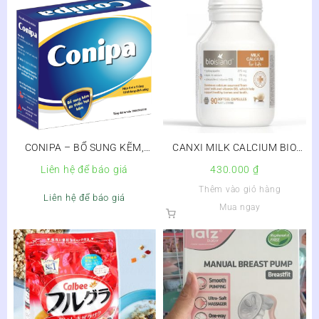
CONIPA – BỔ SUNG KẼM,
CANXI MILK CALCIUM BIO
TĂNG SỨC ĐỀ KHÁNG
ISLAND – SỮA BÒ NON CHO
Liên hệ để báo giá
430.000
₫
TRẺ
Thêm vào giỏ hàng
Liên hệ để báo giá
Mua ngay