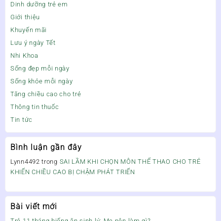
Dinh dưỡng trẻ em
Giới thiệu
Khuyến mãi
Lưu ý ngày Tết
Nhi Khoa
Sống đẹp mỗi ngày
Sống khỏe mỗi ngày
Tăng chiều cao cho trẻ
Thông tin thuốc
Tin tức
Bình luận gần đây
Lynn4492
trong
SAI LẦM KHI CHỌN MÔN THỂ THAO CHO TRẺ
KHIẾN CHIỀU CAO BỊ CHẬM PHÁT TRIỂN
Bài viết mới
Trẻ 11 tháng biếng ăn sinh lý: Mẹ nên làm gì?