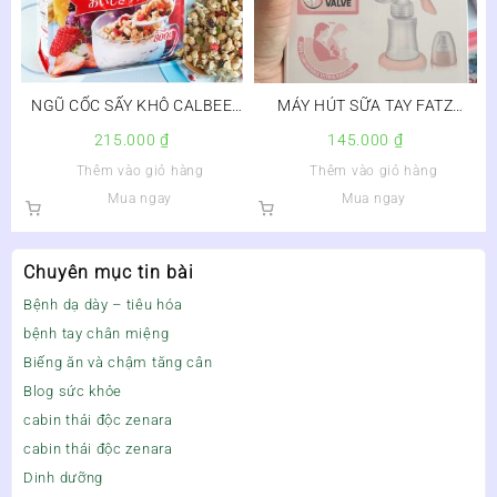
NGŨ CỐC SẤY KHÔ CALBEE
MÁY HÚT SỮA TAY FATZ
NỘI ĐỊA NHẬT BẢN
BREATSFIT FB1001Y
215.000
₫
145.000
₫
Thêm vào giỏ hàng
Thêm vào giỏ hàng
Mua ngay
Mua ngay
Chuyên mục tin bài
Bệnh dạ dày – tiêu hóa
bệnh tay chân miệng
Biếng ăn và chậm tăng cân
Blog sức khỏe
cabin thải độc zenara
cabin thải độc zenara
Dinh dưỡng