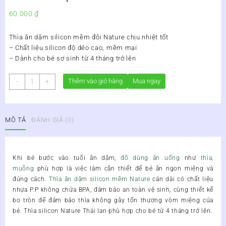
60.000
₫
Thìa ăn dặm silicon mềm đôi Nature chịu nhiệt tốt
– Chất liệu silicon độ dẻo cao, mềm mại
– Dành cho bé sơ sinh từ 4 tháng trở lên
THÌA
Thêm vào giỏ hàng
Mua ngay
-
+
ĂN
DẶM
SILICONE
MÔ TẢ
ĐÁNH GIÁ (0)
MỀM
NATURE
số
lượng
Khi bé bước vào tuổi ăn dặm,
đồ dùng ăn uống
như
thìa,
muỗng
phù hợp là việc làm cần thiết để bé ăn ngon miệng và
đúng cách.
Thìa ăn dặm silicon mềm Nature
cán dài có chất liệu
nhựa P.P không chứa BPA, đảm bảo an toàn vệ sinh, cùng thiết kế
bo tròn để đảm bảo thìa không gây tổn thương vòm miệng của
bé. Thìa silicon Nature Thái lan phù hợp cho bé từ 4 tháng trở lên.