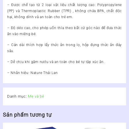
– Được chế tạo từ 2 loại vật liệu chất lượng cao: Polypropylene
(PP) và Thermoplastic Rubber (TPR) , không chứa BPA, chất độc
hại, không dính và an toàn cho trẻ em.
– Độ dẻo cao, cho phép uốn thìa theo bất cứ góc nào để đưa thức
ăn vào miệng bé.
– Cán dài thích hợp lấy thức ăn trong lọ, hộp đựng thức ăn đáy
sâu.
– Dễ chịu khi gặm nướu và an toàn cho bé tự tập xúc ăn.
– Nhãn hiệu: Nature Thái Lan
Danh mục:
Mẹ và bé
Sản phẩm tương tự