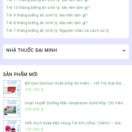
Trẻ 10 tháng biếng ăn sinh lý: Mẹ nên làm gì?
Trẻ 9 tháng biếng ăn sinh lý: Mẹ nên làm gì?
Trẻ 8 tháng biếng ăn sinh lý: Mẹ nên làm gì?
Trẻ 7 tháng biếng ăn sinh lý: Nguyên nhân và cách xử lý
NHÀ THUỐC ĐẠI MINH
SẢN PHẨM MỚI
Bổ Gan Gerliver Gold (Hộp 90 Viên) – Hỗ Trợ Giải Độc
Gan, Mát Gan & Bảo Vệ Gan
250.000
₫
Hoạt Huyết Dưỡng Não Gerphaton Gold Hộp 120 Viên
– Giảm Đau Đầu, Hoa Mắt, Chóng Mặt & Rối Loạn Tiền
250.000
₫
Đình
Hỗn Dịch Azka Mũi Họng Trẻ Em (Chai 120ml) – Giảm
Ho, Tiêu Đờm & Đau Rát Họng
135.000
₫