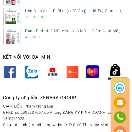
Hỗn Dịch Azka Phổi (Hộp 20 Ống) – Hỗ Trợ Giảm Ho,
Tiêu Đờm & Bổ Phổi
300.000
₫
Dung Dịch Nhỏ Mũi Azka Nhỏ Mũi – Giảm Ngạt Mũi,
Sổ Mũi Cho Trẻ Sơ Sinh
40.000
₫
KẾT NỐI VỚI ĐẠI MINH
Công ty cổ phần ZENARA GROUP
GIÁM ĐỐC: Phạm Hồng Đại
GPKD số 2902237057 do Phòng ĐĂNG KÝ KINH DOANH cấp ngày
18/07/2025
Chịu trách nhiệm nội dung website: D.S Võ Thị Ngọc Minh