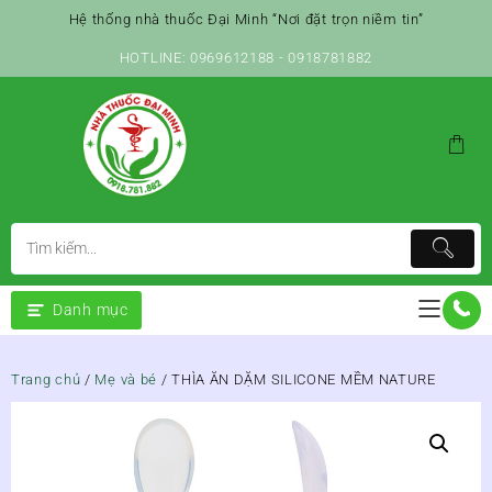
Skip
Hệ thống nhà thuốc Đại Minh “Nơi đặt trọn niềm tin”
to
content
HOTLINE: 0969612188 - 0918781882
Danh mục
Trang chủ
/
Mẹ và bé
/ THÌA ĂN DẶM SILICONE MỀM NATURE