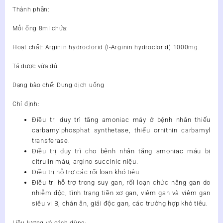
Thành phần:
Mỗi ống 8ml chứa:
Hoạt chất: Arginin hydroclorid (l-Arginin hydroclorid) 1000mg.
Tá dược vừa đủ
Dạng bào chế:
Dung dịch uống
Chỉ định:
Điều trị duy trì tăng amoniac máy ở bệnh nhân thiếu
carbamylphosphat synthetase, thiếu ornithin carbamyl
transferase.
Điều trị duy trì cho bệnh nhân tăng amoniac máu bị
citrulin máu, argino succinic niệu.
Điều trị hỗ trợ các rối loạn khó tiêu
Điều trị hỗ trợ trong suy gan, rối loạn chức năng gan do
nhiễm độc, tình trạng tiền xơ gan, viêm gan và viêm gan
siêu vi B, chán ăn, giải độc gan, các trường hợp khó tiêu.