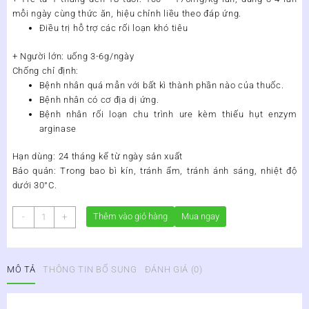
mỗi ngày cùng thức ăn, hiệu chỉnh liều theo đáp ứng.
Điều trị hỗ trợ các rối loạn khó tiêu
+ Người lớn: uống 3-6g/ngày
Chống chỉ định:
Bệnh nhân quá mẫn với bất kì thành phần nào của thuốc.
Bệnh nhân có cơ địa dị ứng.
Bệnh nhân rối loạn chu trình ure kèm thiếu hụt enzym
arginase
Hạn dùng:
24 tháng kể từ ngày sản xuất
Bảo quản:
Trong bao bì kín, tránh ẩm, tránh ánh sáng, nhiệt độ
dưới 30°C.
THUỐC
Thêm vào giỏ hàng
Mua ngay
-
+
BỔ
GAN
DUVITA
MÔ TẢ
THÔNG TIN BỔ SUNG
ĐÁNH GIÁ (0)
số
lượng