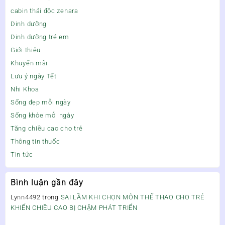
cabin thải độc zenara
Dinh dưỡng
Dinh dưỡng trẻ em
Giới thiệu
Khuyến mãi
Lưu ý ngày Tết
Nhi Khoa
Sống đẹp mỗi ngày
Sống khỏe mỗi ngày
Tăng chiều cao cho trẻ
Thông tin thuốc
Tin tức
Bình luận gần đây
Lynn4492
trong
SAI LẦM KHI CHỌN MÔN THỂ THAO CHO TRẺ
KHIẾN CHIỀU CAO BỊ CHẬM PHÁT TRIỂN