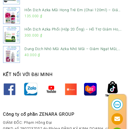
Đình
Hỗn Dịch Azka Mũi Họng Trẻ Em (Chai 120ml) – Giảm
Ho, Tiêu Đờm & Đau Rát Họng
135.000
₫
Hỗn Dịch Azka Phổi (Hộp 20 Ống) – Hỗ Trợ Giảm Ho,
Tiêu Đờm & Bổ Phổi
300.000
₫
Dung Dịch Nhỏ Mũi Azka Nhỏ Mũi – Giảm Ngạt Mũi,
Sổ Mũi Cho Trẻ Sơ Sinh
40.000
₫
KẾT NỐI VỚI ĐẠI MINH
Công ty cổ phần ZENARA GROUP
GIÁM ĐỐC: Phạm Hồng Đại
GPKD số 2902237057 do Phòng ĐĂNG KÝ KINH DOANH cấp ngày