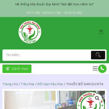
Skip
Hệ thống nhà thuốc Đại Minh “Nơi đặt trọn niềm tin”
to
content
HOTLINE: 0969612188 - 0918781882
Danh mục
Trang chủ
/
Tiêu hóa
/
Rối loạn tiêu hóa
/ THUỐC BỔ GAN DUVITA