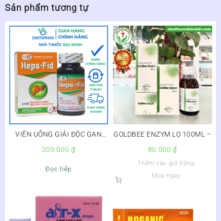
Sản phẩm tương tự
VIÊN UỐNG GIẢI ĐỘC GAN
GOLDBEE ENZYM LỌ 100ML –
HEPS – FID – Hộp 30 viên
200.000
₫
80.000
₫
Thêm vào giỏ hàng
Đọc tiếp
Mua ngay