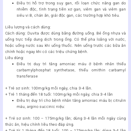
Điều trị hỗ trợ trong suy gan, rối loạn chức năng gan do
nhiễm độc, tình trạng tiền xơ gan, viêm gan và viêm gan
siêu vi B, chán ăn, giải độc gan, các trường hợp khó tiêu.
Liều lượng và cách dùng:
Cách dùng: Duvita được dùng bằng đường uống. Bẻ ống nhựa và
uống trực tiếp dung dịch trong ống. Có thể pha loãng với nước,
hoặc uống nước sau khi uống thuốc. Nên uống trước các bữa ăn
chính hoặc ngay khi có các triệu chứng bệnh.
Liều dùng:
Điều trị duy trì tăng amoniac máu ở bệnh nhân thiếu
carbamylphosphat synthetase, thiếu ornithin carbamyl
transferase
+ Trẻ sơ sinh: 100mg/kg mỗi ngày, chia 3-4 lần.
+ Trẻ 1 tháng đến 18 tuổi: 100mg/kg mỗi ngày, chia 3-4 lần
Điều trị duy trì cho bệnh nhân tăng amoniac máu bị citrulin
máu, argino succinic niệu:
+ Trẻ sơ sinh: 100 – 175mg/kg lần; dùng 3-4 lần mỗi ngày cùng
thức ăn, hiệu chỉnh liều theo đáp ứng.
+ Trẻ từ 1 tháng đến 18 tuổi: 100 – 175mg/kg lần; dùng 3-4 lần