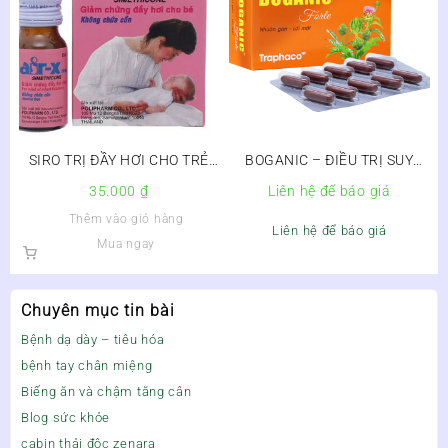
SIRO TRỊ ĐẦY HƠI CHO TRẺ
BOGANIC – ĐIỀU TRỊ SUY
AIR-X
GIẢM CHỨC NĂNG GAN
35.000
₫
Liên hệ để báo giá
Thêm vào giỏ hàng
Liên hệ để báo giá
Mua ngay
Chuyên mục tin bài
Bệnh dạ dày – tiêu hóa
bệnh tay chân miệng
Biếng ăn và chậm tăng cân
Blog sức khỏe
cabin thải độc zenara