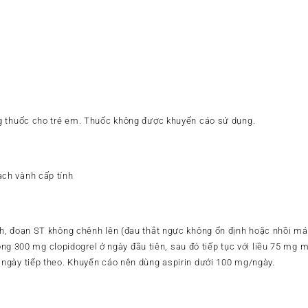
.
g thuốc cho trẻ em. Thuốc không được khuyến cáo sử dụng.
ch vành cấp tính
h, đoạn ST không chênh lên (đau thắt ngực không ổn định hoặc nhồi má
công 300 mg clopidogrel ở ngày đầu tiên, sau đó tiếp tục với liều 75 mg m
ngày tiếp theo. Khuyến cáo nên dùng aspirin dưới 100 mg/ngày.