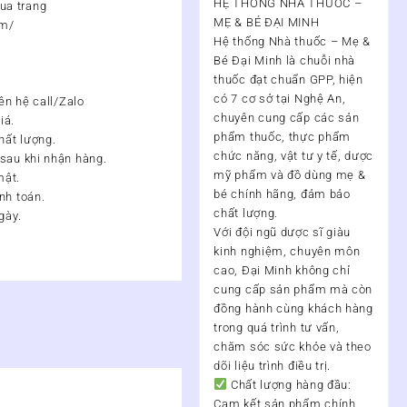
HỆ THỐNG NHÀ THUỐC –
ua trang
MẸ & BÉ ĐẠI MINH
om/
Hệ thống Nhà thuốc – Mẹ &
Bé Đại Minh
là chuỗi nhà
thuốc đạt chuẩn
GPP
, hiện
8
có
7 cơ sở tại Nghệ An
,
iên hệ call/Zalo
chuyên cung cấp các sản
iá.
phẩm thuốc, thực phẩm
hất lượng.
chức năng, vật tư y tế, dược
 sau khi nhận hàng.
mỹ phẩm và đồ dùng mẹ &
mật.
bé chính hãng, đảm bảo
nh toán.
chất lượng.
gày.
Với đội ngũ
dược sĩ giàu
kinh nghiệm, chuyên môn
cao
, Đại Minh không chỉ
cung cấp sản phẩm mà còn
đồng hành cùng khách hàng
trong quá trình
tư vấn,
chăm sóc sức khỏe và theo
dõi liệu trình điều trị
.
Chất lượng hàng đầu:
Cam kết sản phẩm chính