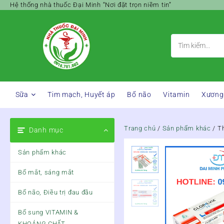
Skip
Hệ thống nhà thuốc Đại Minh “Nơi đặt trọn niềm tin”
to
content
Sữa
Tim mạch, Huyết áp
Bổ não
Vitamin
Xương
Trang chủ
/
Sản phẩm khác
/ T
Danh mục
Sản phẩm khác
Bổ mắt, sáng mắt
Bổ não, Điều trị đau đầu
Bổ sung VITAMIN &
KHOÁNG CHẤT