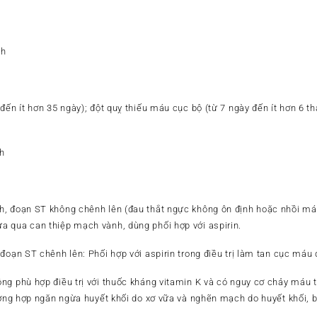
ch
đến ít hơn 35 ngày); đột quỵ thiếu máu cục bộ (từ 7 ngày đến ít hơn 6 
h
h, đoạn ST không chênh lên (đau thắt ngực không ôn định hoặc nhồi má
 qua can thiệp mạch vành, dùng phối hợp với aspirin.
đoạn ST chênh lên: Phối hợp với aspirin trong điều trị làm tan cục máu
ng phù hợp điều trị với thuốc kháng vitamin K và có nguy cơ chảy máu 
rường hợp ngăn ngừa huyết khối do xơ vữa và nghẽn mạch do huyết khối,