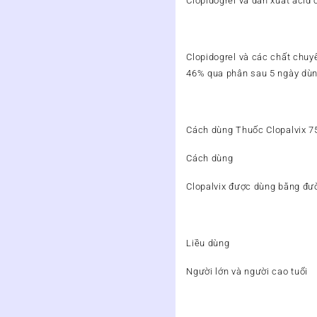
Clopidogrel và dẫn xuất acid c
Clopidogrel và các chất chuy
46% qua phân sau 5 ngày dùn
Cách dùng Thuốc Clopalvix 
Cách dùng
Clopalvix được dùng bằng đư
Liều dùng
Người lớn và người cao tuổi