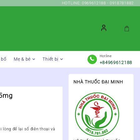
HOTLINE: 0969612188 - 0918781882
Hotline
 bổ
Mẹ & bé
Thiết bị
+84969612188
NHÀ THUỐC ĐẠI MINH
75mg
 lòng để lại số điện thoại và