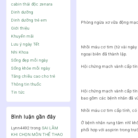
cabin thải độc zenara
Dinh dưỡng
Dinh dưỡng trẻ em
Phòng ngừa xơ vữa động mạ
Giới thiệu
Khuyến mãi
Lưu ý ngày Tết
Nhồi máu cơ tim (từ vài ngày 
Nhi Khoa
ngoại biên đã thành lập.
Sống đẹp mỗi ngày
Hội chứng mạch vành cấp tín
Sống khỏe mỗi ngày
Tăng chiều cao cho trẻ
Thông tin thuốc
Hội chứng mạch vành cấp tín
Tin tức
bao gồm các bệnh nhân đã vừa
Nhồi máu cơ tim cấp tính, có 
Bình luận gần đây
Ở bệnh nhân rung tâm nhĩ khô
Lynn4492
trong
SAI LẦM
phối hợp với aspirin trong t
KHI CHỌN MÔN THỂ THAO