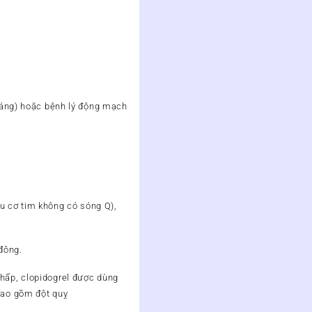
tháng) hoặc bệnh lý động mạch
u cơ tim không có sóng Q),
 đông.
thấp, clopidogrel được dùng
 bao gồm đột quỵ