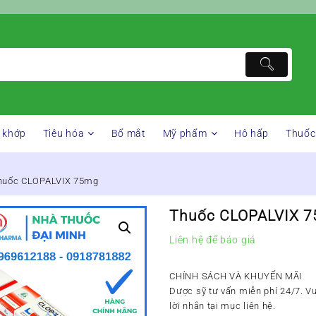
 khớp
Tiêu hóa
Bổ mắt
Mỹ phẩm
Hô hấp
Thuốc
huốc CLOPALVIX 75mg
Thuốc CLOPALVIX 
Liên hệ để báo giá
CHÍNH SÁCH VÀ KHUYẾN MÃI
Dược sỹ tư vấn miễn phí 24/7. Vui
lời nhắn tại mục liên hệ.