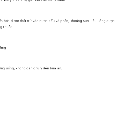
arboxylic có tỉ lệ gắn kết cao với protein.
ển hóa được thải trừ vào nước tiểu và phân, khoảng 50% liều uống được 
g thuốc.
75mg
ờng uống, không cần chú ý đến bữa ăn.