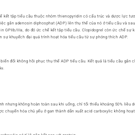
ế kết tập tiểu cầu thuộc nhóm thienopyridin có cấu trúc và dược lực tươn
việc gắn adenosin diphosphat (ADP) lên thụ thể của nó ở tiểu cầu và sau
 GPIIb/IIIa, do đó ức chế kết tập tiểu cầu. Clopidogrel còn ức chế sự k
n sự khuyếch đại quá trình hoạt hóa tiếu cầu từ sự phóng thích ADP.
biến đổi không hồi phục thụ thể ADP tiểu cầu. Kết quả là tiểu cầu gắn cl
ầu.
nh nhưng không hoàn toàn sau khi uống, chỉ tối thiểu khoảng 50% liều 
ược chuyển hóa chủ yếu ở gan thành dẫn xuất acid carboxylic không hoạt 