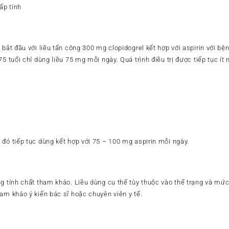
ấp tính
 bắt đầu với liều tấn công 300 mg clopidogrel kết hợp với aspirin với b
5 tuổi chỉ dùng liều 75 mg mỗi ngày. Quá trình điều trị được tiếp tục ít 
 đó tiếp tục dùng kết hợp với 75 – 100 mg aspirin mỗi ngày.
g tính chất tham khảo. Liều dùng cụ thể tùy thuộc vào thể trạng và mức
am khảo ý kiến bác sĩ hoặc chuyên viên y tế.