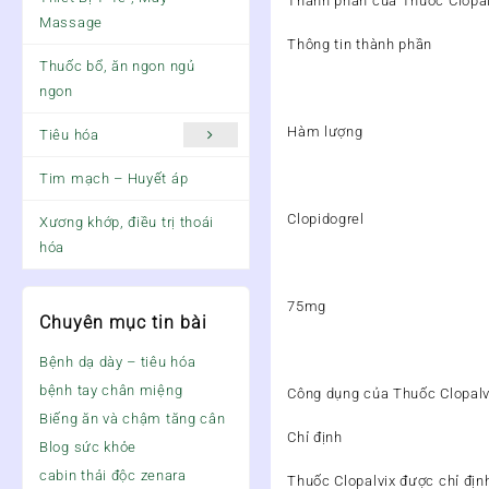
Thành phần của Thuốc Clopa
Massage
Thông tin thành phần
Thuốc bổ, ăn ngon ngủ
ngon
Hàm lượng
Tiêu hóa
Tim mạch – Huyết áp
Clopidogrel
Xương khớp, điều trị thoái
hóa
75mg
Chuyên mục tin bài
Bệnh dạ dày – tiêu hóa
bệnh tay chân miệng
Công dụng của Thuốc Clopal
Biếng ăn và chậm tăng cân
Chỉ định
Blog sức khỏe
cabin thải độc zenara
Thuốc Clopalvix được chỉ địn