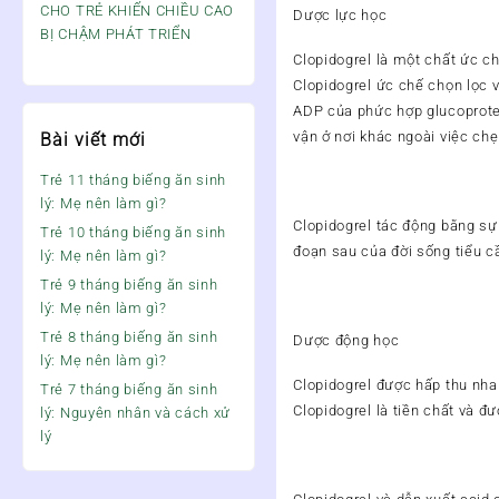
CHO TRẺ KHIẾN CHIỀU CAO
Dược lực học
BỊ CHẬM PHÁT TRIỂN
Clopidogrel là một chất ức ch
Clopidogrel ức chế chọn lọc 
ADP của phức hợp glucoprotein
vận ở nơi khác ngoài việc chẹ
Bài viết mới
Trẻ 11 tháng biếng ăn sinh
lý: Mẹ nên làm gì?
Clopidogrel tác động bằng sự 
Trẻ 10 tháng biếng ăn sinh
đoạn sau của đời sống tiểu c
lý: Mẹ nên làm gì?
Trẻ 9 tháng biếng ăn sinh
lý: Mẹ nên làm gì?
Trẻ 8 tháng biếng ăn sinh
Dược động học
lý: Mẹ nên làm gì?
Clopidogrel được hấp thu nha
Trẻ 7 tháng biếng ăn sinh
Clopidogrel là tiền chất và đ
lý: Nguyên nhân và cách xử
lý