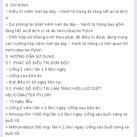
4. CHỈ ĐỊNH
– Điều trị viêm loét dạ dày – hành tá tràng do tăng tiết acid dịch
vị
– Dự phòng tái phát viêm loét dạ dày – hành tá tràng bao gồm
tăng tiết aicd dịch vị và do Helicobacter Pylori
– Phối hợp với kháng sinh theo phác đồ điều trị được dùng trong
các trường hợp viêm loét dạ dày – hành tá tràng có liên quan tới
Helicobacter Pylori
5. HƯỚNG DẪN SỬ DỤNG
5.1. PHÁC ĐỒ ĐIỀU TRỊ ĐƠN ĐỘC
– Uống 2 viên/ lần x 3 lần/ ngày
– Uống sau bữa ăn
– Đợt điều trị 30 ngày liên tục
5.2. PHÁC ĐỒ ĐIỀU TRỊ LÀM TĂNG HIỆU LỰC DIỆT
HELICOBACTER PYLORI
– 10 ngày đầu :
+ Uống 2 viên/ lần x 3 lần/ ngày. Uống sau bữa ăn
+ Amoxycillin 1000 mg/lần x 2 lần/ ngày. Uống vào buổi sáng và
buổi tối
+ Metronidazol 500 mg/ lần x 2 lần/ ngày. Uống vào buổi sáng và
buổi tối