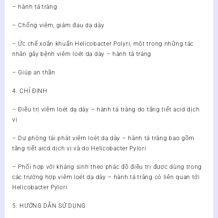
– hành tá tràng
– Chống viêm, giảm đau dạ dày
– Ức chế xoắn khuẩn Helicobacter Polyri, một trong những tác
nhân gây bệnh viêm loét dạ dày – hành tá tráng
– Giúp an thần
4. CHỈ ĐỊNH
– Điều trị viêm loét dạ dày – hành tá tràng do tăng tiết acid dịch
vị
– Dự phòng tái phát viêm loét dạ dày – hành tá tràng bao gồm
tăng tiết aicd dịch vị và do Helicobacter Pylori
– Phối hợp với kháng sinh theo phác đồ điều trị được dùng trong
các trường hợp viêm loét dạ dày – hành tá tràng có liên quan tới
Helicobacter Pylori
5. HƯỚNG DẪN SỬ DỤNG