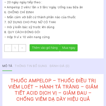
– 20 ngày ngày tiếp theo :
+ Ampelop 2 viên/ lần x 3 lần/ ngày. Uống sau bữa ăn
6. CHỐNG CHỈ ĐỊNH
– Mẫn cảm với bất cứ thành phần nào của thuốc
7. SỬ DỤNG CHO PHỤ NỮ CÓ THAI
– Hỏi ý kiến bác sỹ trước khi dùng
8. QUY CÁCH ĐÓNG GÓI
– Hộp 9 vỉ x 10 viên nang cứng
THUỐC
Thêm vào giỏ hàng
Mua ngay
-
+
DẠ
DÀY
AMPELOP
MÔ TẢ
THÔNG TIN BỔ SUNG
ĐÁNH GIÁ (0)
số
lượng
THUỐC AMPELOP – THUỐC ĐIỀU TRỊ
VIÊM LOÉT – HÀNH TÁ TRÀNG – GIẢM
TIẾT ACID DỊCH VỊ – GIẢM ĐAU –
CHỐNG VIÊM DẠ DÀY HIỆU QUẢ