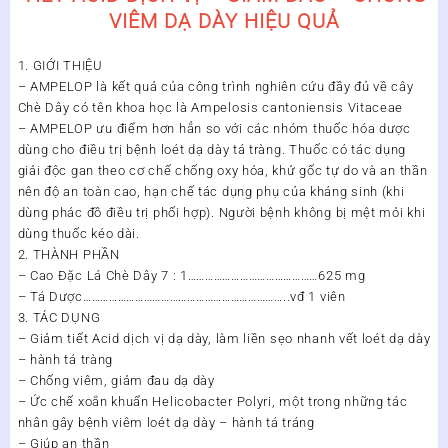
VIÊM DẠ DÀY HIỆU QUẢ
1. GIỚI THIỆU
– AMPELOP là kết quả của công trình nghiên cứu đầy đủ về cây
Chè Dây có tên khoa học là Ampelosis cantoniensis Vitaceae
– AMPELOP ưu điểm hơn hẳn so với các nhóm thuốc hóa dược
dùng cho điều trị bệnh loét dạ dày tá tràng. Thuốc có tác dụng
giải độc gan theo cơ chế chống oxy hóa, khử gốc tự do và an thần
nên độ an toàn cao, hạn chế tác dụng phụ của kháng sinh (khi
dùng phác đồ điều trị phối hợp). Người bệnh không bị mệt mỏi khi
dùng thuốc kéo dài.
2. THÀNH PHẦN
– Cao Đặc Lá Chè Dây 7 : 1………………………………………625 mg
– Tá Dược……………………………………………………………..vđ 1 viên
3. TÁC DỤNG
– Giảm tiết Acid dịch vị dạ dày, làm liền sẹo nhanh vết loét dạ dày
– hành tá tràng
– Chống viêm, giảm đau dạ dày
– Ức chế xoắn khuẩn Helicobacter Polyri, một trong những tác
nhân gây bệnh viêm loét dạ dày – hành tá tráng
– Giúp an thần