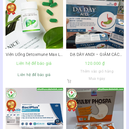
Viên Uống Detoxmune Max Lọ
DẠ DÀY ANDI – GIẢM CÁC
30 Viên – Hỗ Trợ Bảo Vệ Gan
TRIỆU CHỨNG DO VIÊM LOÉT
Liên hệ để báo giá
120.000
₫
DẠ DÀY – Hộp 3 vỉ x 10 viên
Thêm vào giỏ hàng
Liên hệ để báo giá
Mua ngay