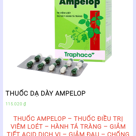
THUỐC DẠ DÀY AMPELOP
115.020
₫
THUỐC AMPELOP – THUỐC ĐIỀU TRỊ
VIÊM LOÉT – HÀNH TÁ TRÀNG – GIẢM
TIẾT ACID DỊCH VỊ – GIẢM ĐAU – CHỐNG