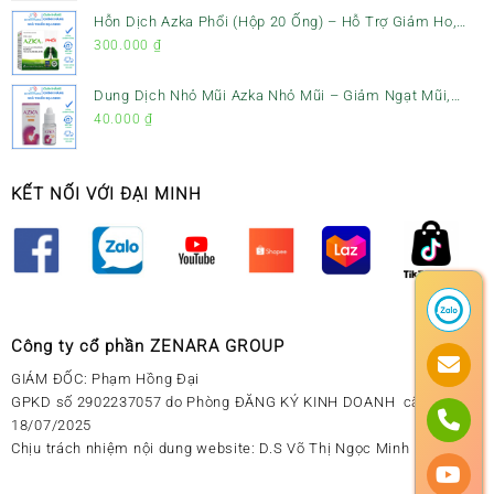
Hỗn Dịch Azka Phổi (Hộp 20 Ống) – Hỗ Trợ Giảm Ho,
Tiêu Đờm & Bổ Phổi
300.000
₫
Dung Dịch Nhỏ Mũi Azka Nhỏ Mũi – Giảm Ngạt Mũi,
Sổ Mũi Cho Trẻ Sơ Sinh
40.000
₫
KẾT NỐI VỚI ĐẠI MINH
Công ty cổ phần ZENARA GROUP
GIÁM ĐỐC: Phạm Hồng Đại
GPKD số 2902237057 do Phòng ĐĂNG KÝ KINH DOANH cấp ngày
18/07/2025
Chịu trách nhiệm nội dung website: D.S Võ Thị Ngọc Minh