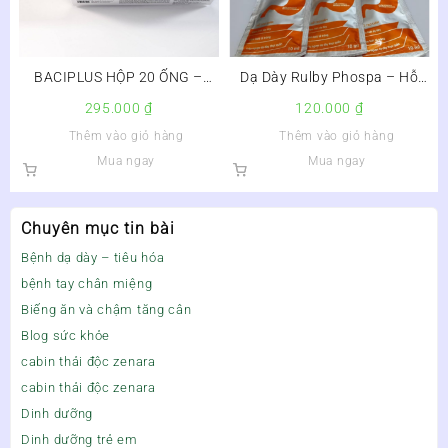
BACIPLUS HỘP 20 ỐNG –
Dạ Dày Rulby Phospa – Hỗ
MEN VI SINH CẢI THIỆN HỆ
trợ điều trị viêm loét dạ dày,
295.000
₫
120.000
₫
TIÊU HÓA
tá tràng hiệu quả
Thêm vào giỏ hàng
Thêm vào giỏ hàng
Mua ngay
Mua ngay
Chuyên mục tin bài
Bệnh dạ dày – tiêu hóa
bệnh tay chân miệng
Biếng ăn và chậm tăng cân
Blog sức khỏe
cabin thải độc zenara
cabin thải độc zenara
Dinh dưỡng
Dinh dưỡng trẻ em