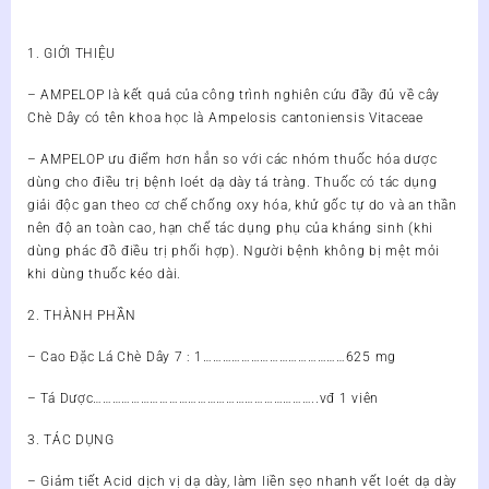
1. GIỚI THIỆU
– AMPELOP là kết quả của công trình nghiên cứu đầy đủ về cây
Chè Dây có tên khoa học là Ampelosis cantoniensis Vitaceae
– AMPELOP ưu điểm hơn hẳn so với các nhóm thuốc hóa dược
dùng cho điều trị bệnh loét dạ dày tá tràng. Thuốc có tác dụng
giải độc gan theo cơ chế chống oxy hóa, khử gốc tự do và an thần
nên độ an toàn cao, hạn chế tác dụng phụ của kháng sinh (khi
dùng phác đồ điều trị phối hợp). Người bệnh không bị mệt mỏi
khi dùng thuốc kéo dài.
2. THÀNH PHẦN
– Cao Đặc Lá Chè Dây 7 : 1………………………………………625 mg
– Tá Dược……………………………………………………………..vđ 1 viên
3. TÁC DỤNG
– Giảm tiết Acid dịch vị dạ dày, làm liền sẹo nhanh vết loét dạ dày