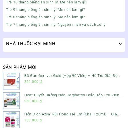
Trẻ 10 tháng biếng ăn sinh lý: Mẹ nên làm gì?
Trẻ 9 tháng biếng ăn sinh lý: Mẹ nên làm gì?
Trẻ 8 tháng biếng ăn sinh lý: Mẹ nên làm gì?
Trẻ 7 tháng biếng ăn sinh lý: Nguyên nhân và cách xử lý
NHÀ THUỐC ĐẠI MINH
SẢN PHẨM MỚI
Bổ Gan Gerliver Gold (Hộp 90 Viên) – Hỗ Trợ Giải Độc
Gan, Mát Gan & Bảo Vệ Gan
250.000
₫
Hoạt Huyết Dưỡng Não Gerphaton Gold Hộp 120 Viên
– Giảm Đau Đầu, Hoa Mắt, Chóng Mặt & Rối Loạn Tiền
250.000
₫
Đình
Hỗn Dịch Azka Mũi Họng Trẻ Em (Chai 120ml) – Giảm
Ho, Tiêu Đờm & Đau Rát Họng
135.000
₫