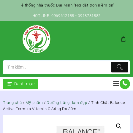
Skip
Hệ thống nhà thuốc Đại Minh “Nơi đặt trọn niềm tin”
to
content
HOTLINE: 0969612188 - 0918781882
Danh mục
Trang chủ
/
Mỹ phẩm
/
Dưỡng trắng, làm đẹp
/ Tinh Chất Balance
Active Formula Vitamin C Sáng Da 30ml