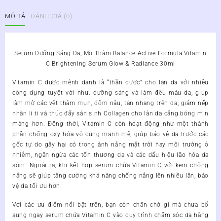
Active
MÔ TẢ
ĐÁNH GIÁ (0)
Formula
Vitamin
C
Sáng
Serum Dưỡng Sáng Da, Mờ Thâm Balance Active Formula Vitamin
Da
C Brightening Serum Glow & Radiance 30ml
30ml
số
Vitamin C được mệnh danh là “thần dược” cho làn da với nhiều
lượng
công dụng tuyệt vời như: dưỡng sáng và làm đều màu da, giúp
làm mờ các vết thâm mụn, đốm nâu, tàn nhang trên da, giảm nếp
nhăn li ti và thúc đẩy sản sinh Collagen cho làn da căng bóng mịn
màng hơn. Đồng thời, Vitamin C còn hoạt động như một thành
phần chống oxy hóa vô cùng mạnh mẽ, giúp bảo vệ da trước các
gốc tự do gây hại có trong ánh nắng mặt trời hay môi trường ô
nhiễm, ngăn ngừa các tổn thương da và các dấu hiệu lão hóa da
sớm. Ngoài ra, khi kết hợp serum chứa Vitamin C với kem chống
nắng sẽ giúp tăng cường khả năng chống nắng lên nhiều lần, bảo
vệ da tối ưu hơn.
Với các ưu điểm nổi bật trên, bạn còn chần chờ gì mà chưa bổ
sung ngay serum chứa Vitamin C vào quy trình chăm sóc da hằng