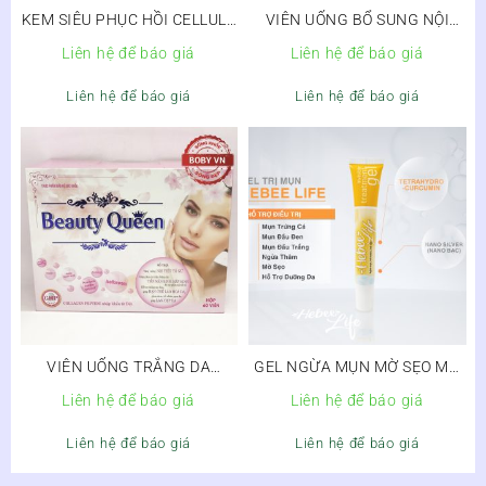
KEM SIÊU PHỤC HỒI CELLULE
VIÊN UỐNG BỔ SUNG NỘI
DE LACIR
TIẾT TỐ EMMATS
Liên hệ để báo giá
Liên hệ để báo giá
Liên hệ để báo giá
Liên hệ để báo giá
VIÊN UỐNG TRẮNG DA
GEL NGỪA MỤN MỜ SẸO MỜ
BEAUTY QUEEN COLLAGEN
THÂM HEBEE LIFE
Liên hệ để báo giá
Liên hệ để báo giá
SÂM TỐ NỮ – Chống lão hóa,
điều hòa nội tiết tố
Liên hệ để báo giá
Liên hệ để báo giá