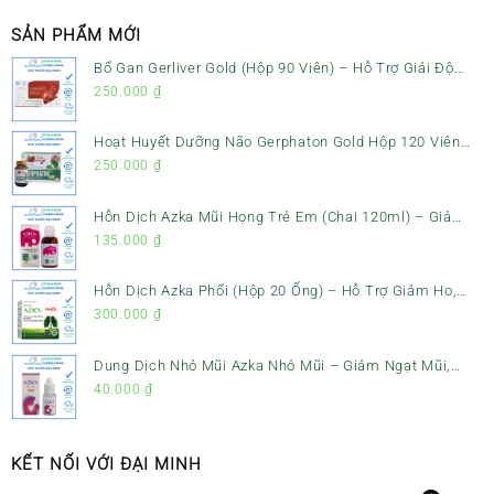
SẢN PHẨM MỚI
Bổ Gan Gerliver Gold (Hộp 90 Viên) – Hỗ Trợ Giải Độc
Gan, Mát Gan & Bảo Vệ Gan
250.000
₫
Hoạt Huyết Dưỡng Não Gerphaton Gold Hộp 120 Viên
– Giảm Đau Đầu, Hoa Mắt, Chóng Mặt & Rối Loạn Tiền
250.000
₫
Đình
Hỗn Dịch Azka Mũi Họng Trẻ Em (Chai 120ml) – Giảm
Ho, Tiêu Đờm & Đau Rát Họng
135.000
₫
Hỗn Dịch Azka Phổi (Hộp 20 Ống) – Hỗ Trợ Giảm Ho,
Tiêu Đờm & Bổ Phổi
300.000
₫
Dung Dịch Nhỏ Mũi Azka Nhỏ Mũi – Giảm Ngạt Mũi,
Sổ Mũi Cho Trẻ Sơ Sinh
40.000
₫
KẾT NỐI VỚI ĐẠI MINH