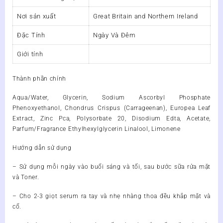
Nơi sản xuất
Great Britain and Northern Ireland
Đặc Tính
Ngày Và Đêm
Giới tính
Thành phần chính
Aqua/Water, Glycerin, Sodium Ascorbyl Phosphate
Phenoxyethanol, Chondrus Crispus (Carrageenan), Europea Leaf
Extract, Zinc Pca, Polysorbate 20, Disodium Edta, Acetate,
Parfum/Fragrance Ethylhexylglycerin Linalool, Limonene
Hướng dẫn sử dụng
– Sử dụng mỗi ngày vào buổi sáng và tối, sau bước sữa rửa mặt
và Toner.
– Cho 2-3 giọt serum ra tay và nhẹ nhàng thoa đều khắp mặt và
cổ.