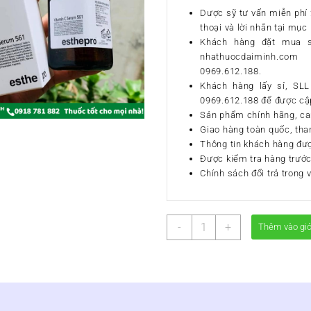
Dược sỹ tư vấn miễn phí 2
thoại và lời nhắn tại mục 
Khách hàng đặt mua s
nhathuocdaiminh.com
0969.612.188.
Khách hàng lấy sỉ, SLL 
0969.612.188 để được cập
Sản phẩm chính hãng, ca
Giao hàng toàn quốc, tha
Thông tin khách hàng đư
Được kiểm tra hàng trước
Chính sách đổi trả trong 
TINH
-
+
Thêm vào gi
CHẤT
VITAMIN
C
SERUM
561
ESTHEMAX