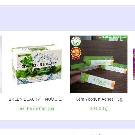
GREEN BEAUTY – NƯỚC ÉP
Kem Yoosun Acnes 15g
CẦN TÂY GIẢM CÂN
Liên hệ để báo giá
39.000
₫