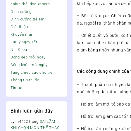
khi tiếp xúc với làn da sẽ 
cabin thải độc zenara
Dinh dưỡng
– Bột rễ Konjac: Chiết xu
Dinh dưỡng trẻ em
da. Ngoài ra, thành phần 
Giới thiệu
Khuyến mãi
– Chiết xuất vỏ bưởi, xô 
Lưu ý ngày Tết
làm sạch nhẹ nhàng tế bào
Nhi Khoa
giảm bóng nhờn nhưng vẫn
Sống đẹp mỗi ngày
Sống khỏe mỗi ngày
Các công dụng chính của 
Tăng chiều cao cho trẻ
Thông tin thuốc
– Thành phần chính yếu là
Tin tức
nuôi dưỡng da trắng sáng 
– Hỗ trợ làm mới tế bào da
Bình luận gần đây
– Hỗ trợ làm giảm các tổn 
Lynn4492
trong
SAI LẦM
KHI CHỌN MÔN THỂ THAO
– Hỗ trợ tăng cường khả nă