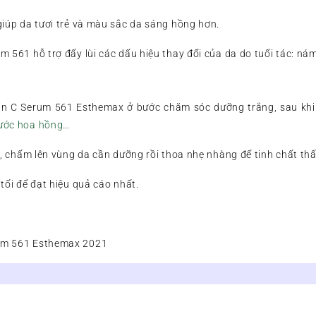
iúp da tươi trẻ và màu sắc da sáng hồng hơn.
 561 hỗ trợ đẩy lùi các dấu hiệu thay đổi của da do tuổi tác: ná
n C Serum 561 Esthemax ở bước chăm sóc dưỡng trắng, sau khi
ước hoa hồng
…
y, chấm lên vùng da cần dưỡng rồi thoa nhẹ nhàng để tinh chất th
tối để đạt hiệu quả cáo nhất.