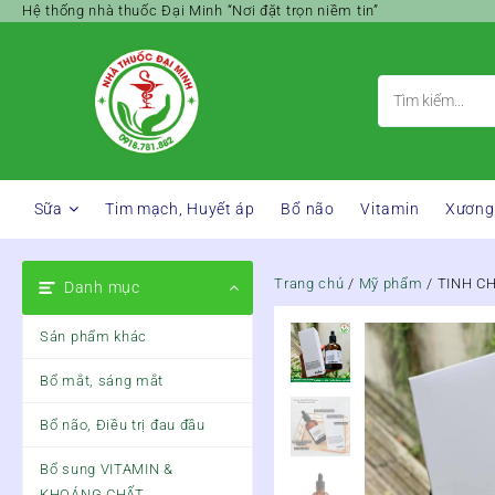
Skip
Hệ thống nhà thuốc Đại Minh “Nơi đặt trọn niềm tin”
to
content
Sữa
Tim mạch, Huyết áp
Bổ não
Vitamin
Xương
Trang chủ
/
Mỹ phẩm
/ TINH C
Danh mục
Sản phẩm khác
Bổ mắt, sáng mắt
Bổ não, Điều trị đau đầu
Bổ sung VITAMIN &
KHOÁNG CHẤT