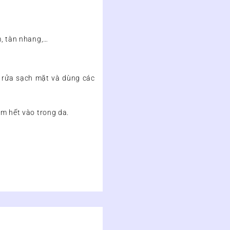
m, tàn nhang,…
 rửa sạch mặt và dùng các
ấm hết vào trong da.