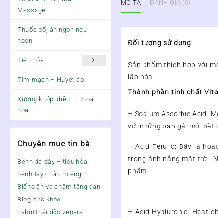
MÔ TẢ
ĐÁNH GIÁ (0)
Massage
Thuốc bổ, ăn ngon ngủ
ngon
Đối tượng sử dụng
Tiêu hóa
Sản phẩm thích hợp với mọi
lão hóa…
Tim mạch – Huyết áp
Thành phần tinh chất Vi
Xương khớp, điều trị thoái
hóa
– Sodium Ascorbic Acid: Mộ
với những bạn gái mới bắt
Chuyên mục tin bài
– Acid Ferulic: Đây là hoạ
trong ánh nắng mặt trời. N
Bệnh dạ dày – tiêu hóa
phẩm.
bệnh tay chân miệng
Biếng ăn và chậm tăng cân
Blog sức khỏe
– Acid Hyaluronic: Hoạt c
cabin thải độc zenara