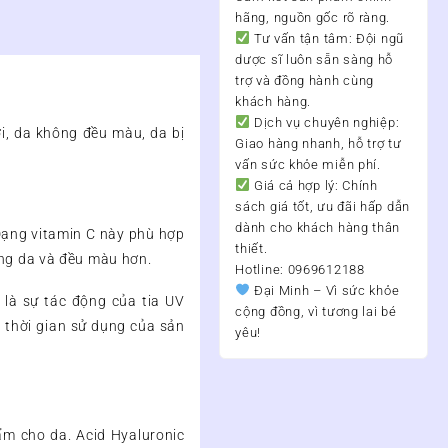
hãng, nguồn gốc rõ ràng.
Tư vấn tận tâm:
Đội ngũ
dược sĩ luôn sẵn sàng hỗ
trợ và đồng hành cùng
khách hàng.
Dịch vụ chuyên nghiệp:
ời, da không đều màu, da bị
Giao hàng nhanh, hỗ trợ tư
vấn sức khỏe miễn phí.
Giá cả hợp lý:
Chính
sách giá tốt, ưu đãi hấp dẫn
dành cho khách hàng thân
 Dạng vitamin C này phù hợp
thiết.
ắng da và đều màu hơn.
Hotline: 0969612188
Đại Minh – Vì sức khỏe
t là sự tác động của tia UV
cộng đồng, vì tương lai bé
g thời gian sử dụng của sản
yêu!
ẩm cho da. Acid Hyaluronic