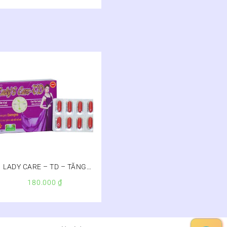
LADY CARE – TD – TĂNG
CƯỜNG NỘI TIẾT TỐ NỮ
180.000
₫