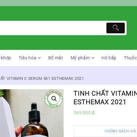
 khớp
Tiêu hóa
Bổ mắt
Mỹ phẩm
Hô hấp
Thuốc
HẤT VITAMIN C SERUM 561 ESTHEMAX 2021
TINH CHẤT VITAMI
ESTHEMAX 2021
265.000
₫
CHÍNH SÁCH VÀ