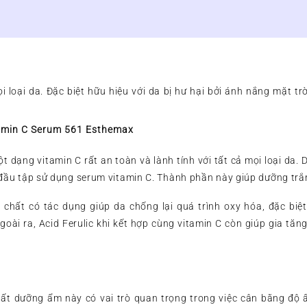
2021
số
lượng
 loại da. Đặc biệt hữu hiệu với da bị hư hại bởi ánh nắng mặt tr
tamin C Serum 561 Esthemax
t dạng vitamin C rất an toàn và lành tính với tất cả mọi loại da.
 đầu tập sử dụng serum vitamin C. Thành phần này giúp dưỡng tr
t chất có tác dụng giúp da chống lại quá trình oxy hóa, đặc biệ
goài ra, Acid Ferulic khi kết hợp cùng vitamin C còn giúp gia tăn
hất dưỡng ẩm này có vai trò quan trọng trong việc cân bằng độ 