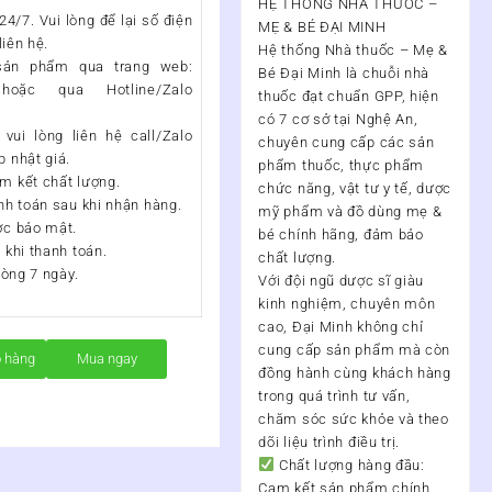
HỆ THỐNG NHÀ THUỐC –
4/7. Vui lòng để lại số điện
MẸ & BÉ ĐẠI MINH
liên hệ.
Hệ thống Nhà thuốc – Mẹ &
ản phẩm qua trang web:
Bé Đại Minh
là chuỗi nhà
 hoặc qua Hotline/Zalo
thuốc đạt chuẩn
GPP
, hiện
có
7 cơ sở tại Nghệ An
,
vui lòng liên hệ call/Zalo
chuyên cung cấp các sản
 nhật giá.
phẩm thuốc, thực phẩm
m kết chất lượng.
chức năng, vật tư y tế, dược
nh toán sau khi nhận hàng.
mỹ phẩm và đồ dùng mẹ &
ợc bảo mật.
bé chính hãng, đảm bảo
 khi thanh toán.
chất lượng.
vòng 7 ngày.
Với đội ngũ
dược sĩ giàu
kinh nghiệm, chuyên môn
cao
, Đại Minh không chỉ
cung cấp sản phẩm mà còn
ỏ hàng
Mua ngay
đồng hành cùng khách hàng
trong quá trình
tư vấn,
chăm sóc sức khỏe và theo
dõi liệu trình điều trị
.
Chất lượng hàng đầu:
Cam kết sản phẩm chính