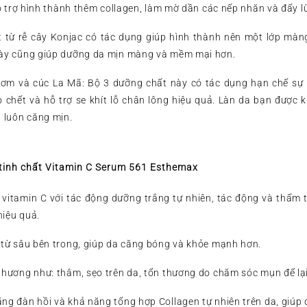
hỗ trợ hình thành thêm collagen, làm mờ dần các nếp nhăn và đẩy lù
ất từ rễ cây Konjac có tác dụng giúp hình thành nên một lớp mà
này cũng giúp dưỡng da mịn màng và mềm mại hơn.
thơm và cúc La Mã: Bộ 3 dưỡng chất này có tác dụng hạn chế sự 
 chết và hỗ trợ se khít lỗ chân lông hiệu quả. Làn da bạn được k
 luôn căng mịn.
tinh chất Vitamin C Serum 561 Esthemax
 vitamin C với tác động dưỡng trắng tự nhiên, tác động và thẩm 
hiệu quả.
 từ sâu bên trong, giúp da căng bóng và khỏe mạnh hơn.
thương như: thâm, sẹo trên da, tổn thương do chăm sóc mụn để lạ
ng đàn hồi và khả năng tổng hợp Collagen tự nhiên trên da, giúp 