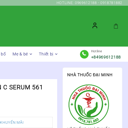
HOTLINE: 0969612188 - 0918781882
Hotline
 bổ
Mẹ & bé
Thiết bị
+84969612188
NHÀ THUỐC ĐẠI MINH
N C SERUM 561
 KHUYẾN MÃI