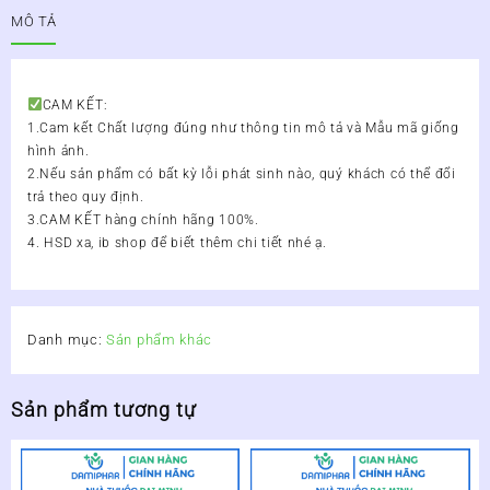
Tâm
MÔ TẢ
Sen
Hộp
300g
-
CAM KẾT:
Dưỡng
1.Cam kết Chất lượng đúng như thông tin mô tả và Mẫu mã giống
Tâm
hình ảnh.
An
2.Nếu sản phẩm có bất kỳ lỗi phát sinh nào, quý khách có thể đổi
Thần
trả theo quy định.
Thanh
3.CAM KẾT hàng chính hãng 100%.
Nhiệt
4. HSD xa, ib shop để biết thêm chi tiết nhé ạ.
số
lượng
Danh mục:
Sản phẩm khác
Sản phẩm tương tự