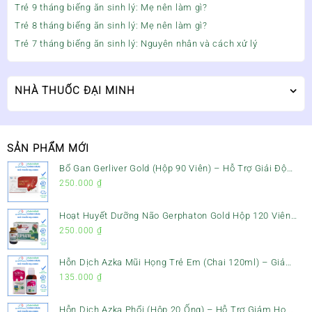
Trẻ 9 tháng biếng ăn sinh lý: Mẹ nên làm gì?
Trẻ 8 tháng biếng ăn sinh lý: Mẹ nên làm gì?
Trẻ 7 tháng biếng ăn sinh lý: Nguyên nhân và cách xử lý
NHÀ THUỐC ĐẠI MINH
SẢN PHẨM MỚI
Bổ Gan Gerliver Gold (Hộp 90 Viên) – Hỗ Trợ Giải Độc
Gan, Mát Gan & Bảo Vệ Gan
250.000
₫
Hoạt Huyết Dưỡng Não Gerphaton Gold Hộp 120 Viên
– Giảm Đau Đầu, Hoa Mắt, Chóng Mặt & Rối Loạn Tiền
250.000
₫
Đình
Hỗn Dịch Azka Mũi Họng Trẻ Em (Chai 120ml) – Giảm
Ho, Tiêu Đờm & Đau Rát Họng
135.000
₫
Hỗn Dịch Azka Phổi (Hộp 20 Ống) – Hỗ Trợ Giảm Ho,