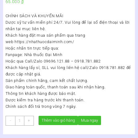
65.000
₫
CHÍNH SÁCH VÀ KHUYẾN MÃI
Dược sỹ tư vấn miễn phí 24/7. Vui lòng để lại số điện thoại và lời
nhắn tại mục liên hệ.
Khách hàng đặt mua sản phẩm qua trang
web https://nhathuocdaiminh.com/
Hoặc nhắn tin trực tiếp qua:
Fanpage: Nhà thuốc Đại Minh
Hoặc qua Call/Zalo 09696.121.88 – 0918.781.882
Khách hàng lấy sỉ, SLL vui lòng liên hệ call/Zalo 0918.781.882 để
được cập nhật giá.
Sản phẩm chính hãng, cam kết chất lượng.
Giao hàng toàn quốc, thanh toán sau khi nhận hàng.
Thông tin khách hàng được bảo mật.
Được kiểm tra hàng trước khi thanh toán.
Chính sách đổi trả trong vòng 7 ngày.
Trà
Thêm vào giỏ hàng
Mua ngay
-
+
Ngũ
Cốc