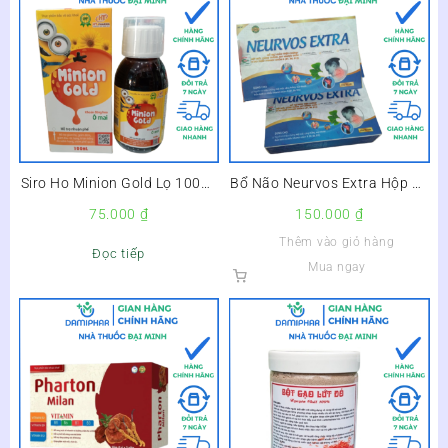
Siro Ho Minion Gold Lọ 100ml
Bổ Não Neurvos Extra Hộp 20
–
Viên –
75.000
₫
150.000
₫
Thêm vào giỏ hàng
Đọc tiếp
Mua ngay