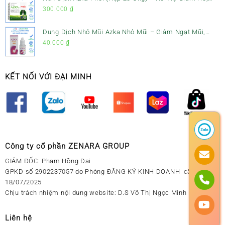
Tiêu Đờm & Bổ Phổi
300.000
₫
Dung Dịch Nhỏ Mũi Azka Nhỏ Mũi – Giảm Ngạt Mũi,
Sổ Mũi Cho Trẻ Sơ Sinh
40.000
₫
KẾT NỐI VỚI ĐẠI MINH
Công ty cổ phần ZENARA GROUP
GIÁM ĐỐC: Phạm Hồng Đại
GPKD số 2902237057 do Phòng ĐĂNG KÝ KINH DOANH cấp ngày
18/07/2025
Chịu trách nhiệm nội dung website: D.S Võ Thị Ngọc Minh
Liên hệ