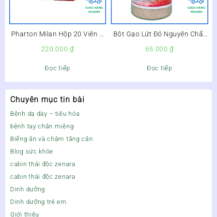
Pharton Milan Hộp 20 Viên –
Bột Gạo Lứt Đỏ Nguyên Chất
Bổ Sung Vitamin, Bồi Bổ Cơ
Lọ 500g –
220.000
₫
65.000
₫
Thể, Tăng Cường Sức Đề
Kháng –
Đọc tiếp
Đọc tiếp
Chuyên mục tin bài
Bệnh dạ dày – tiêu hóa
bệnh tay chân miệng
Biếng ăn và chậm tăng cân
Blog sức khỏe
cabin thải độc zenara
cabin thải độc zenara
Dinh dưỡng
Dinh dưỡng trẻ em
Giới thiệu