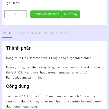
Hộp 10 gói.
TRÀ
Thêm vào giỏ hàng
Mua ngay
-
+
THẢO
DƯỢC
EUGICA
MÔ TẢ
THÔNG TIN BỔ SUNG
ĐÁNH GIÁ (0)
COLD
&
FLU
Thành phần
-
GIẢM
Công thức Link Samchan với 14 loại thảo dược thiên nhiên.
NHANH
CÁC
Ngò rí, gừng, tiêu đen, vàng đắng, cách cỏ, tiêu lốp, thổ đinh quế,
TRIỆU
thì là Ai Cập, cang mai, hạt carom, riềng, cà trái vàng, cỏ
CHỨNG
Pathpadagam, cam thảo.
CẢM
CÚM
Công dụng
số
lượng
Trà thảo dược Eugica hỗ trợ làm giảm các triệu chứng cảm lạnh,
cảm cúm: đau đầu, ho, nghẹt mũi, hắt hơi, sổ mũi/chảy nước mũi,
đau họng, ngứa họng.