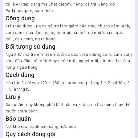
thì là Ai Cập, cang mai, hạt carom, riềng, cà trái vàng, cỏ
Pathpadagam, cam thảo.
Công dụng
Trà thảo dược Eugica hỗ trợ làm giảm các triệu chứng cảm lạnh,
cảm cúm: đau đầu, ho, nghẹt mũi, hắt hơi, sổ mũi/chảy nước
mũi, đau họng, ngứa họng.
Đối tượng sử dụng
Người lớn và trẻ em trên 3 tuổi có các triệu chứng cảm, cảm cúm
như: đâu đầu, sổ mũi/chảy nước mũi, nghẹt mũi, hắt hơi, ho, đau
họng, ngứa họng.
Cách dùng
Hòa tan 1 gói vào 120 – 180 ml nước nóng. Uống 1 – 2 gói/lần, 2
– 3 lần/ngày.
Lưu ý
Sản phẩm này không phải là thuốc và không có tác dụng thay thế
thuốc chữa bệnh.
Bảo quản
Nơi khô ráo, tránh ánh nắng trực tiếp.
Quy cách đóng gói