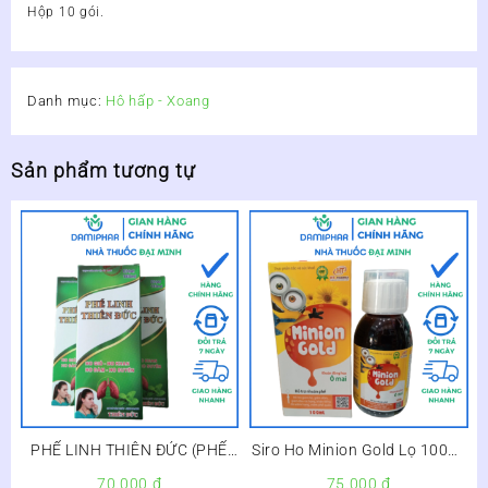
Hộp 10 gói.
Danh mục:
Hô hấp - Xoang
Sản phẩm tương tự
PHẾ LINH THIÊN ĐỨC (PHẾ
Siro Ho Minion Gold Lọ 100ml
LINH THỦY MẪU MỚI) – BỔ
–
70.000
₫
75.000
₫