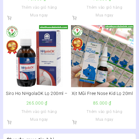
PHẾ, GIẢM HO CẢM – Lọ
Thêm vào giỏ hàng
Thêm vào giỏ hàng
180ml
Mua ngay
Mua ngay
Siro Ho NHgolaOK Lọ 200ml –
Xịt Mũi Free Nose Kid Lọ 20ml
265.000
₫
85.000
₫
Thêm vào giỏ hàng
Thêm vào giỏ hàng
Mua ngay
Mua ngay