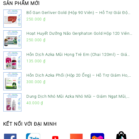
SẢN PHẨM MỚI
Bổ Gan Gerliver Gold (Hộp 90 Viên) – Hỗ Trợ Giải Độc
Gan, Mát Gan & Bảo Vệ Gan
250.000
₫
Hoạt Huyết Dưỡng Não Gerphaton Gold Hộp 120 Viên
– Giảm Đau Đầu, Hoa Mắt, Chóng Mặt & Rối Loạn Tiền
250.000
₫
Đình
Hỗn Dịch Azka Mũi Họng Trẻ Em (Chai 120ml) – Giảm
Ho, Tiêu Đờm & Đau Rát Họng
135.000
₫
Hỗn Dịch Azka Phổi (Hộp 20 Ống) – Hỗ Trợ Giảm Ho,
Tiêu Đờm & Bổ Phổi
300.000
₫
Dung Dịch Nhỏ Mũi Azka Nhỏ Mũi – Giảm Ngạt Mũi,
Sổ Mũi Cho Trẻ Sơ Sinh
40.000
₫
KẾT NỐI VỚI ĐẠI MINH