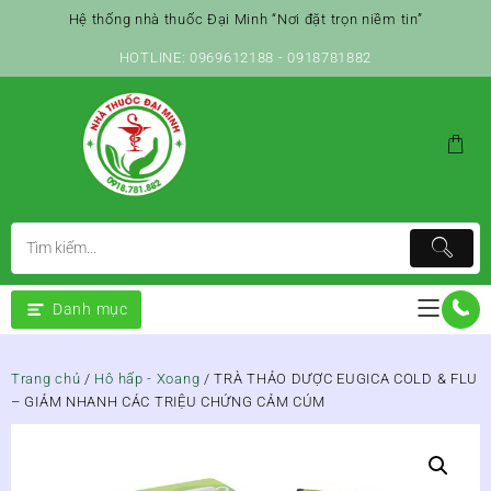
Skip
Hệ thống nhà thuốc Đại Minh “Nơi đặt trọn niềm tin”
to
content
HOTLINE: 0969612188 - 0918781882
Danh mục
Trang chủ
/
Hô hấp - Xoang
/ TRÀ THẢO DƯỢC EUGICA COLD & FLU
– GIẢM NHANH CÁC TRIỆU CHỨNG CẢM CÚM