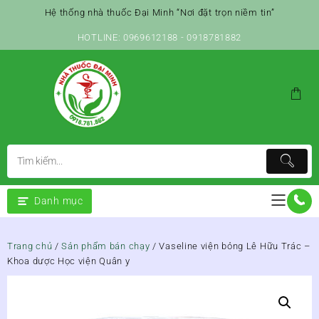
Skip
Hệ thống nhà thuốc Đại Minh “Nơi đặt trọn niềm tin”
to
content
HOTLINE: 0969612188 - 0918781882
Danh mục
Trang chủ
/
Sản phẩm bán chạy
/ Vaseline viện bỏng Lê Hữu Trác –
Khoa dược Học viện Quân y