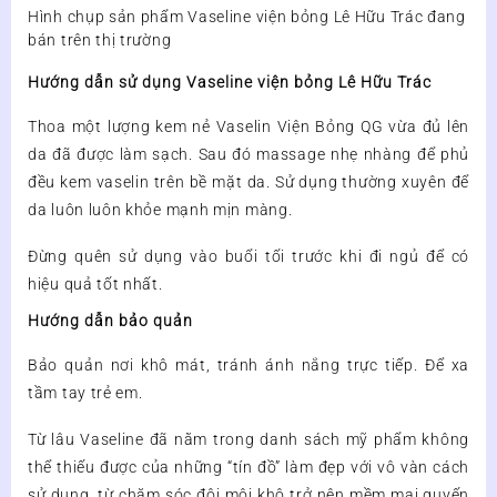
Hình chụp sản phẩm Vaseline viện bỏng Lê Hữu Trác đang
bán trên thị trường
Hướng dẫn sử dụng Vaseline viện bỏng Lê Hữu Trác
Thoa một lượng kem nẻ Vaselin Viện Bỏng QG vừa đủ lên
da đã được làm sạch. Sau đó massage nhẹ nhàng để phủ
đều kem vaselin trên bề mặt da. Sử dụng thường xuyên để
da luôn luôn khỏe mạnh mịn màng.
Đừng quên sử dụng vào buổi tối trước khi đi ngủ để có
hiệu quả tốt nhất.
Hướng dẫn bảo quản
Bảo quản nơi khô mát, tránh ánh nắng trực tiếp. Để xa
tầm tay trẻ em.
Từ lâu Vaseline đã nằm trong danh sách mỹ phẩm không
thể thiếu được của những “tín đồ” làm đẹp với vô vàn cách
sử dụng, từ chăm sóc đôi môi khô trở nên mềm mại quyến