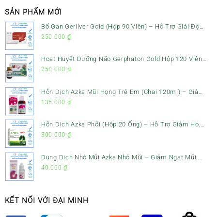
SẢN PHẨM MỚI
Bổ Gan Gerliver Gold (Hộp 90 Viên) – Hỗ Trợ Giải Độc
Gan, Mát Gan & Bảo Vệ Gan
250.000
₫
Hoạt Huyết Dưỡng Não Gerphaton Gold Hộp 120 Viên
– Giảm Đau Đầu, Hoa Mắt, Chóng Mặt & Rối Loạn Tiền
250.000
₫
Đình
Hỗn Dịch Azka Mũi Họng Trẻ Em (Chai 120ml) – Giảm
Ho, Tiêu Đờm & Đau Rát Họng
135.000
₫
Hỗn Dịch Azka Phổi (Hộp 20 Ống) – Hỗ Trợ Giảm Ho,
Tiêu Đờm & Bổ Phổi
300.000
₫
Dung Dịch Nhỏ Mũi Azka Nhỏ Mũi – Giảm Ngạt Mũi,
Sổ Mũi Cho Trẻ Sơ Sinh
40.000
₫
KẾT NỐI VỚI ĐẠI MINH