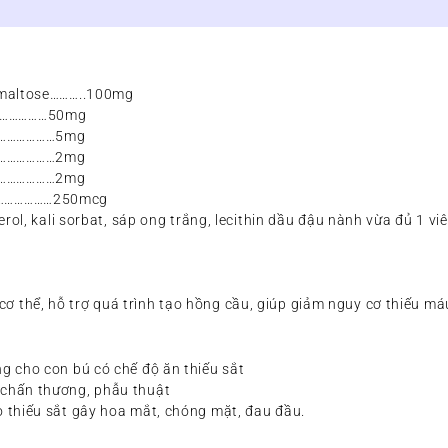
lymaltose………..100mg
………………50mg
…………………5mg
…………………2mg
…………………2mg
…………………250mcg
cerol, kali sorbat, sáp ong trắng, lecithin dầu đậu nành vừa đủ 1 viê
 cơ thể, hỗ trợ quá trình tạo hồng cầu, giúp giảm nguy cơ thiếu má
ng cho con bú có chế độ ăn thiếu sắt
 chấn thương, phẫu thuật
o thiếu sắt gây hoa mắt, chóng mặt, đau đầu.