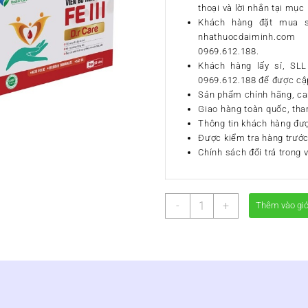
thoại và lời nhắn tại mục 
Khách hàng đặt mua s
nhathuocdaiminh.com
0969.612.188.
Khách hàng lấy sỉ, SLL 
0969.612.188 để được cập
Sản phẩm chính hãng, ca
Giao hàng toàn quốc, tha
Thông tin khách hàng đư
Được kiểm tra hàng trước
Chính sách đổi trả trong 
VIÊN
-
+
Thêm vào gi
BỔ
MÁU
FE
III
DR.CARE
số
lượng