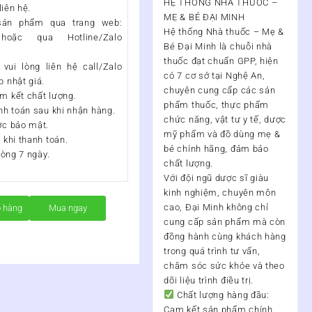
HỆ THỐNG NHÀ THUỐC –
liên hệ.
MẸ & BÉ ĐẠI MINH
ản phẩm qua trang web:
Hệ thống Nhà thuốc – Mẹ &
 hoặc qua Hotline/Zalo
Bé Đại Minh
là chuỗi nhà
thuốc đạt chuẩn
GPP
, hiện
vui lòng liên hệ call/Zalo
có
7 cơ sở tại Nghệ An
,
 nhật giá.
chuyên cung cấp các sản
m kết chất lượng.
phẩm thuốc, thực phẩm
nh toán sau khi nhận hàng.
chức năng, vật tư y tế, dược
ợc bảo mật.
mỹ phẩm và đồ dùng mẹ &
 khi thanh toán.
bé chính hãng, đảm bảo
vòng 7 ngày.
chất lượng.
Với đội ngũ
dược sĩ giàu
kinh nghiệm, chuyên môn
cao
, Đại Minh không chỉ
ỏ hàng
Mua ngay
cung cấp sản phẩm mà còn
đồng hành cùng khách hàng
trong quá trình
tư vấn,
chăm sóc sức khỏe và theo
dõi liệu trình điều trị
.
Chất lượng hàng đầu:
Cam kết sản phẩm chính