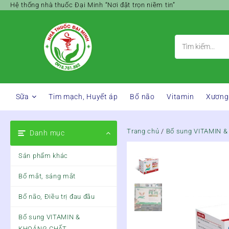
Skip
Hệ thống nhà thuốc Đại Minh “Nơi đặt trọn niềm tin”
to
content
Sữa
Tim mạch, Huyết áp
Bổ não
Vitamin
Xương
Trang chủ
/
Bổ sung VITAMIN 
Danh mục
Sản phẩm khác
Bổ mắt, sáng mắt
Bổ não, Điều trị đau đầu
Bổ sung VITAMIN &
KHOÁNG CHẤT