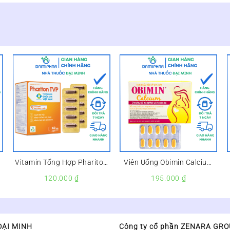
Vitamin Tổng Hợp Phariton
Viên Uống Obimin Calcium
TVP Hộp 60 Viên –
Hộp 30 Viên – Hỗ Trợ Bổ
120.000
₫
195.000
₫
Sung Calcium, Magnesium,
Vitamin D3 & FOS –
ĐẠI MINH
Công ty cổ phần ZENARA GR