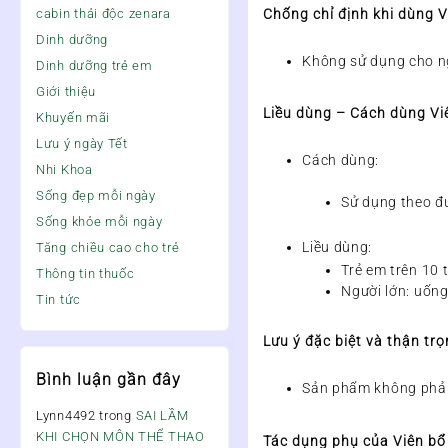
Chống chỉ định khi dùng V
cabin thải độc zenara
Dinh dưỡng
Không sử dụng cho n
Dinh dưỡng trẻ em
Giới thiệu
Liều dùng – Cách dùng Viê
Khuyến mãi
Lưu ý ngày Tết
Cách dùng:
Nhi Khoa
Sống đẹp mỗi ngày
Sử dụng theo đ
Sống khỏe mỗi ngày
Liều dùng:
Tăng chiều cao cho trẻ
Trẻ em trên 10 
Thông tin thuốc
Người lớn: uống
Tin tức
Lưu ý đặc biệt và thận tr
Bình luận gần đây
Sản phẩm không phải 
Lynn4492
trong
SAI LẦM
KHI CHỌN MÔN THỂ THAO
Tác dụng phụ của Viên bổ 