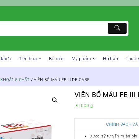
 khớp
Tiêu hóa
Bổ mắt
Mỹ phẩm
Hô hấp
Thuốc
& KHOÁNG CHẤT
/ VIÊN BỔ MÁU FE III DR.CARE
VIÊN BỔ MÁU FE III
90.000
₫
CHÍNH SÁCH VÀ
Dược sỹ tư vấn miễn phí 2