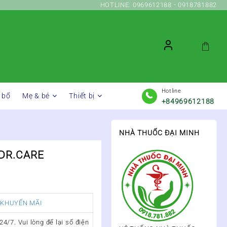
HOTLINE: 0969612188 - 0918781882
Hotline
 bổ
Mẹ & bé
Thiết bị
+84969612188
NHÀ THUỐC ĐẠI MINH
 DR.CARE
 KHUYẾN MÃI
4/7. Vui lòng để lại số điện