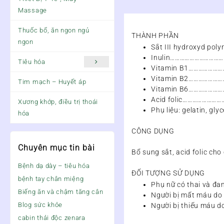
Massage
Thuốc bổ, ăn ngon ngủ
THÀNH PHẦN
ngon
Sắt III hydroxyd po
Inulin…………………………
Tiêu hóa
Vitamin B1………………
Vitamin B2………………
Tim mạch – Huyết áp
Vitamin B6………………
Acid folic…………………
Xương khớp, điều trị thoái
Phụ liệu: gelatin, gly
hóa
CÔNG DỤNG
Chuyên mục tin bài
Bổ sung sắt, acid folic cho
Bệnh dạ dày – tiêu hóa
ĐỐI TƯỢNG SỬ DỤNG
bệnh tay chân miệng
Phụ nữ có thai và đa
Biếng ăn và chậm tăng cân
Người bị mất máu do
Blog sức khỏe
Người bị thiếu máu d
cabin thải độc zenara