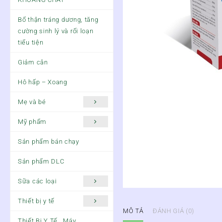
Bổ thận tráng dương, tăng
cường sinh lý và rối loạn
tiểu tiện
Giảm cân
Hô hấp – Xoang
Mẹ và bé
Mỹ phẩm
Sản phẩm bán chạy
Sản phẩm DLC
Sữa các loại
Thiết bị y tế
MÔ TẢ
ĐÁNH GIÁ (0)
Thiết Bị Y Tế , Máy