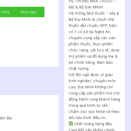
HỆ THỐNG NHÀ THUỐC –
MẸ & BÉ ĐẠI MINH
ỏ hàng
Mua ngay
Hệ thống Nhà thuốc – Mẹ &
Bé Đại Minh
là chuỗi nhà
thuốc đạt chuẩn
GPP
, hiện
có
7 cơ sở tại Nghệ An
,
chuyên cung cấp các sản
phẩm thuốc, thực phẩm
chức năng, vật tư y tế, dược
mỹ phẩm và đồ dùng mẹ &
bé chính hãng, đảm bảo
chất lượng.
Với đội ngũ
dược sĩ giàu
kinh nghiệm, chuyên môn
cao
, Đại Minh không chỉ
cung cấp sản phẩm mà còn
đồng hành cùng khách hàng
trong quá trình
tư vấn,
chăm sóc sức khỏe và theo
dõi liệu trình điều trị
.
ện đại.
Chất lượng hàng đầu:
Cam kết sản phẩm chính