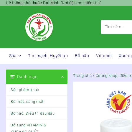
Skip
Hệ thống nhà thuốc Đại Minh “Nơi đặt trọn niềm tin”
to
content
Sữa
Tim mạch, Huyết áp
Bổ não
Vitamin
Xương
Trang chủ
/
Xương khớp, điều tr
Danh mục
Sản phẩm khác
Bổ mắt, sáng mắt
Bổ não, Điều trị đau đầu
Bổ sung VITAMIN &
KHOÁNG CHẤT