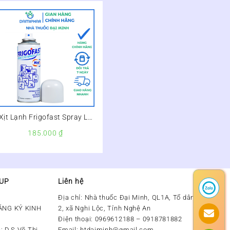
Xịt Lạnh Frigofast Spray Lọ
200ml – Làm Lạnh, Giảm
185.000
₫
Đau Tức Thì
OUP
Liên hệ
Địa chỉ:
Nhà thuốc Đại Minh, QL1A, Tổ dân phố số
ĂNG KÝ KINH
2, xã Nghi Lộc, Tỉnh Nghệ An
Điện thoại:
0969612188 – 0918781882
: D.S Võ Thị
Email:
htdaiminh@gmail.com