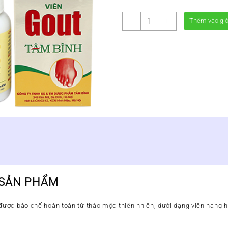
VIÊN
-
+
Thêm vào gi
GOUT
TÂM
BÌNH
-
GIẢM
CÁC
CƠN
ĐAU
NHỨC
DO
GOUT
số
lượng
 SẢN PHẨM
ợc bào chế hoàn toàn từ thảo mộc thiên nhiên, dưới dạng viên nang hi