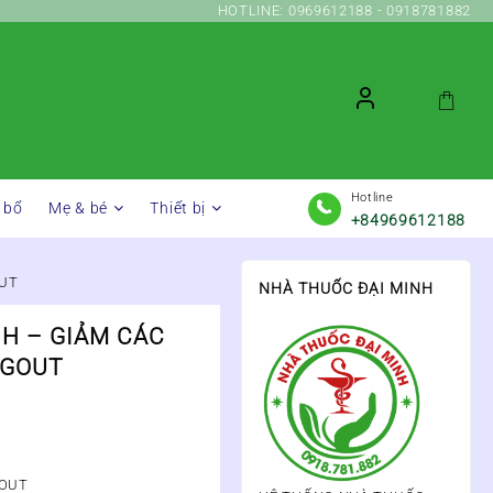
HOTLINE: 0969612188 - 0918781882
Hotline
 bổ
Mẹ & bé
Thiết bị
+84969612188
OUT
NHÀ THUỐC ĐẠI MINH
NH – GIẢM CÁC
 GOUT
GOUT