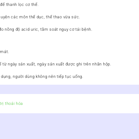
để thanh lọc cơ thể.
 luyện các môn thể dục, thể thao vừa sức.
o nồng độ acid uric, tầm soát nguy cơ tái bệnh.
 mát.
ể từ ngày sản xuất, ngày sản xuất được ghi trên nhãn hộp.
dụng, người dùng không nên tiếp tục uống.
rị thoái hóa