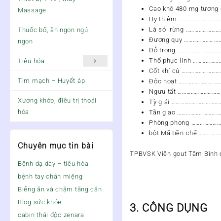
Cao khô 480 mg tương 
Massage
Hy thiêm ………………………
Lá sói rừng …………………
Thuốc bổ, ăn ngon ngủ
Đương quy ……………………
ngon
Đỗ trọng ………………………
Thổ phục linh ……………
Tiêu hóa
Cốt khí củ …………………
Tim mạch – Huyết áp
Độc hoạt ………………………
Ngưu tất ………………………
Xương khớp, điều trị thoái
Tỳ giải ……………………………
hóa
Tần giao …………………………
Phòng phong ………………
bột Mã tiền chế……………
Chuyên mục tin bài
TPBVSK Viên gout Tâm Bình đ
Bệnh dạ dày – tiêu hóa
bệnh tay chân miệng
Biếng ăn và chậm tăng cân
Blog sức khỏe
3. CÔNG DỤNG
cabin thải độc zenara