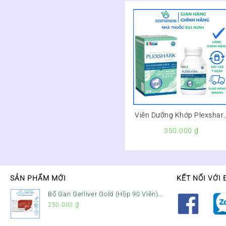
Viên Dưỡng Khớp Plexshar
Andy Lọ 60 Viên
350.000
₫
SẢN PHẨM MỚI
KẾT NỐI VỚI 
Bổ Gan Gerliver Gold (Hộp 90 Viên)
– Hỗ Trợ Giải Độc Gan, Mát Gan &
250.000
₫
Bảo Vệ Gan