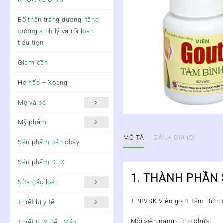
Bổ thận tráng dương, tăng
cường sinh lý và rối loạn
tiểu tiện
Giảm cân
Hô hấp – Xoang
Mẹ và bé
Mỹ phẩm
MÔ TẢ
ĐÁNH GIÁ (0)
Sản phẩm bán chạy
Sản phẩm DLC
1. THÀNH PHẦN
Sữa các loại
TPBVSK Viên gout Tâm Bình đư
Thiết bị y tế
Mỗi viên nang cứng chứa:
Thiết Bị Y Tế , Máy