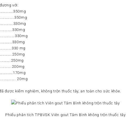
đương với:
………………350mg
………………..350mg
……………..330mg
………………330mg
………………….330mg
…………………330mg
…………….330 mg
……………..250mg
…………..250mg
…………..200mg
………………170mg
……………….. 20mg
ã được kiểm nghiệm, không trộn thuốc tây, an toàn cho sức khỏe.
Phiếu phân tích TPBVSK Viên gout Tâm Bình không trộn thuốc tây