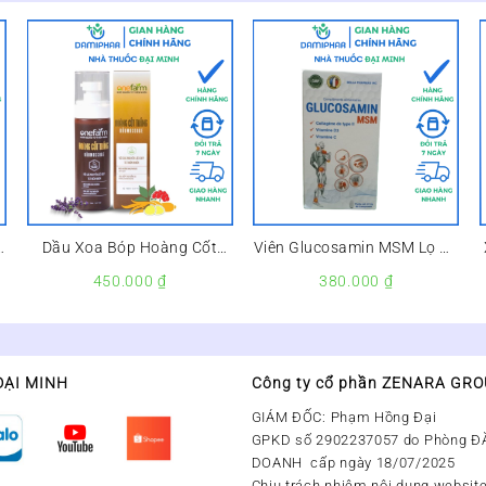
k
Dầu Xoa Bóp Hoàng Cốt
Viên Glucosamin MSM Lọ 60
Thống –
Viên – Dưỡng Khớp, Phục
450.000
₫
380.000
₫
Hồi Khớp, Giúp Khớp Dẻo
Dai, Linh Hoạt
ĐẠI MINH
Công ty cổ phần ZENARA GR
GIÁM ĐỐC: Phạm Hồng Đại
GPKD số 2902237057 do Phòng Đ
DOANH cấp ngày 18/07/2025
Chịu trách nhiệm nội dung website