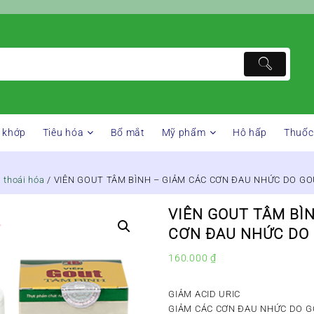
 khớp
Tiêu hóa
Bổ mắt
Mỹ phẩm
Hô hấp
Thuốc
ị thoái hóa
/ VIÊN GOUT TÂM BÌNH – GIẢM CÁC CƠN ĐAU NHỨC DO G
VIÊN GOUT TÂM BÌ
CƠN ĐAU NHỨC DO
160.000
₫
GIẢM ACID URIC
GIẢM CÁC CƠN ĐAU NHỨC DO 