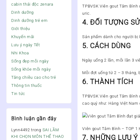
cabin thải độc zenara
TPBVSK Viên gout Tâm Bình
Dinh dưỡng
uric.
Dinh dưỡng trẻ em
4. ĐỐI TƯỢNG S
Giới thiệu
Sản phẩm dành cho người bị b
Khuyến mãi
5. CÁCH DÙNG
Lưu ý ngày Tết
Nhi Khoa
Ngày uống 2 lần, mỗi lần 3 vi
Sống đẹp mỗi ngày
Sống khỏe mỗi ngày
Mỗi đợt uống từ 2 – 3 tháng, 
Tăng chiều cao cho trẻ
6. THÀNH TÍCH
Thông tin thuốc
Tin tức
TPBVSK Viên gout Tâm Bình đ
cao quý như: Hàng Việt Nam 
Bình luận gần đây
Viên gout Tâm Bình – TOP 1 
Lynn4492
trong
SAI LẦM
7. NHỮNG LƯU Ý
KHI CHỌN MÔN THỂ THAO