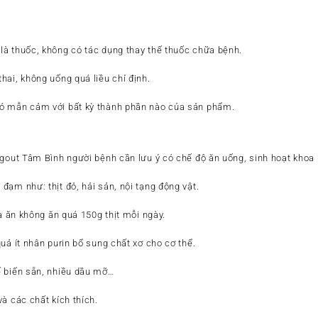
h
à thuốc, không có tác dụng thay thế thuốc chữa bệnh.
hai, không uống quá liều chỉ định.
ó mẫn cảm với bất kỳ thành phần nào của sản phẩm.
 gout Tâm Bình người bệnh cần lưu ý có chế độ ăn uống, sinh hoạt khoa
ạm như: thịt đỏ, hải sản, nội tạng động vật.
và ăn không ăn quá 150g thịt mỗi ngày.
uả ít nhân purin bổ sung chất xơ cho cơ thể.
ế biến sẵn, nhiều dầu mỡ…
à các chất kích thích.