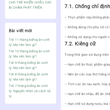
CHO TRẺ KHIẾN CHIỀU CAO
7.1. Chống chỉ địn
BỊ CHẬM PHÁT TRIỂN
– Thực phẩm này không phải l
– Không dùng cho phụ nữ có t
Bài viết mới
– Không sử dụng cho người c
Trẻ 11 tháng biếng ăn sinh
7.2. Kiêng cữ
lý: Mẹ nên làm gì?
Trẻ 10 tháng biếng ăn sinh
Trong thời gian sử dụng Viên
lý: Mẹ nên làm gì?
Trẻ 9 tháng biếng ăn sinh
– Hạn chế ăn thực phẩm giàu đ
lý: Mẹ nên làm gì?
Trẻ 8 tháng biếng ăn sinh
– Nên ăn các loại thịt trắng 
lý: Mẹ nên làm gì?
– Tích cực ăn rau xanh, hoa q
Trẻ 7 tháng biếng ăn sinh
lý: Nguyên nhân và cách xử
– Hạn chế ăn nhậu, đồ ăn ch
lý
– Hạn chế sử dụng rượu, bia v