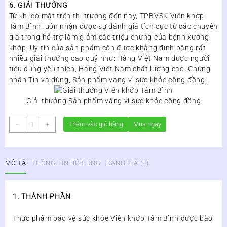
6. GIẢI THƯỞNG
Từ khi có mặt trên thị trường đến nay, TPBVSK Viên khớp
Tâm Bình luôn nhận được sự đánh giá tích cực từ các chuyên
gia trong hỗ trợ làm giảm các triệu chứng của bệnh xương
khớp. Uy tín của sản phẩm còn được khẳng định bằng rất
nhiều giải thưởng cao quý như: Hàng Việt Nam được người
tiêu dùng yêu thích, Hàng Việt Nam chất lượng cao, Chứng
nhận Tin và dùng, Sản phẩm vàng vì sức khỏe cộng đồng…
Giải thưởng Sản phẩm vàng vì sức khỏe cộng đồng
VIÊN
Thêm vào giỏ hàng
Mua ngay
-
+
KHỚP
TÂM
BÌNH
MÔ TẢ
THÔNG TIN BỔ SUNG
ĐÁNH GIÁ (0)
-
HỖ
TRỢ
1. THÀNH PHẦN
GIẢM
THOÁI
HÓA
Thực phẩm bảo vệ sức khỏe Viên khớp Tâm Bình được bào