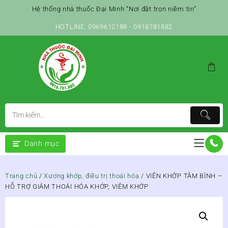
Skip
Hệ thống nhà thuốc Đại Minh “Nơi đặt trọn niềm tin”
to
content
HOTLINE: 0969612188 - 0918781882
Danh mục
Trang chủ
/
Xương khớp, điều trị thoái hóa
/ VIÊN KHỚP TÂM BÌNH –
HỖ TRỢ GIẢM THOÁI HÓA KHỚP, VIÊM KHỚP