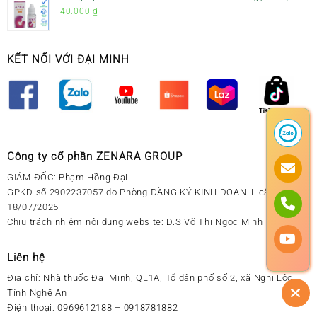
Sổ Mũi Cho Trẻ Sơ Sinh
40.000
₫
KẾT NỐI VỚI ĐẠI MINH
Công ty cổ phần ZENARA GROUP
GIÁM ĐỐC: Phạm Hồng Đại
GPKD số 2902237057 do Phòng ĐĂNG KÝ KINH DOANH cấp ngày
18/07/2025
Chịu trách nhiệm nội dung website: D.S Võ Thị Ngọc Minh
Liên hệ
Địa chỉ:
Nhà thuốc Đại Minh, QL1A, Tổ dân phố số 2, xã Nghi Lộc,
Tỉnh Nghệ An
Điện thoại:
0969612188 – 0918781882