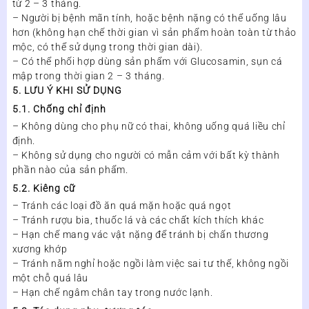
từ 2 – 3 tháng.
– Người bị bệnh mãn tính, hoặc bệnh nặng có thể uống lâu
hơn (không hạn chế thời gian vì sản phẩm hoàn toàn từ thảo
mộc, có thể sử dụng trong thời gian dài).
– Có thể phối hợp dùng sản phẩm với Glucosamin, sụn cá
mập trong thời gian 2 – 3 tháng.
5. LƯU Ý KHI SỬ DỤNG
5.1. Chống chỉ định
– Không dùng cho phụ nữ có thai, không uống quá liều chỉ
định.
– Không sử dụng cho người có mẫn cảm với bất kỳ thành
phần nào của sản phẩm.
5.2. Kiêng cữ
– Tránh các loại đồ ăn quá mặn hoặc quá ngọt
– Tránh rượu bia, thuốc lá và các chất kích thích khác
– Hạn chế mang vác vật nặng để tránh bị chấn thương
xương khớp
– Tránh nằm nghỉ hoặc ngồi làm việc sai tư thế, không ngồi
một chỗ quá lâu
– Hạn chế ngâm chân tay trong nước lạnh.