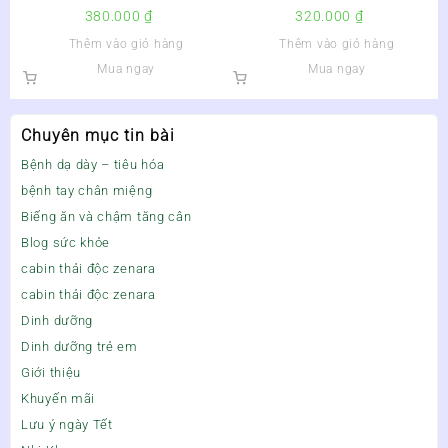
WELLMOVE VISTA USA – Lọ
380.000
₫
320.000
₫
60 viên
Thêm vào giỏ hàng
Thêm vào giỏ hàng
Mua ngay
Mua ngay
Chuyên mục tin bài
Bệnh dạ dày – tiêu hóa
bệnh tay chân miệng
Biếng ăn và chậm tăng cân
Blog sức khỏe
cabin thải độc zenara
cabin thải độc zenara
Dinh dưỡng
Dinh dưỡng trẻ em
Giới thiệu
Khuyến mãi
Lưu ý ngày Tết