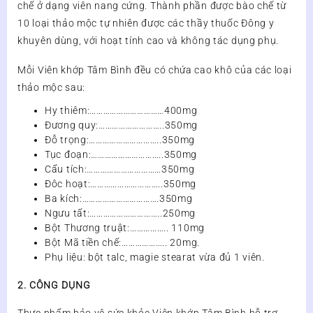
KHỚP,
chế ở dạng viên nang cứng. Thành phần được bào chế từ
VIÊM
10 loại thảo mộc tự nhiên được các thầy thuốc Đông y
KHỚP
khuyên dùng, với hoạt tính cao và không tác dụng phụ.
số
lượng
Mỗi Viên khớp Tâm Bình đều có chứa cao khô của các loại
thảo mộc sau:
Hy thiêm:……………………………400mg
Đương quy:………………………..350mg
Đỗ trọng:…………………………..350mg
Tục đoạn:…………………………..350mg
Cẩu tích:……………………………350mg
Đôc hoạt:…………………………..350mg
Ba kích:…………………………….350mg
Ngưu tất:…………………………..250mg
Bột Thương truật:…………….. 110mg
Bột Mã tiền chế:……………….. 20mg.
Phụ liệu: bột talc, magie stearat vừa đủ 1 viên.
2. CÔNG DỤNG