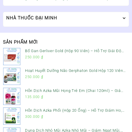
NHÀ THUỐC ĐẠI MINH
SẢN PHẨM MỚI
Bổ Gan Gerliver Gold (Hộp 90 Viên) – Hỗ Trợ Giải Độc
Gan, Mát Gan & Bảo Vệ Gan
250.000
₫
Hoạt Huyết Dưỡng Não Gerphaton Gold Hộp 120 Viên
– Giảm Đau Đầu, Hoa Mắt, Chóng Mặt & Rối Loạn Tiền
250.000
₫
Đình
Hỗn Dịch Azka Mũi Họng Trẻ Em (Chai 120ml) – Giảm
Ho, Tiêu Đờm & Đau Rát Họng
135.000
₫
Hỗn Dịch Azka Phổi (Hộp 20 Ống) – Hỗ Trợ Giảm Ho,
Tiêu Đờm & Bổ Phổi
300.000
₫
Dung Dịch Nhỏ Mũi Azka Nhỏ Mũi – Giảm Ngạt Mũi,