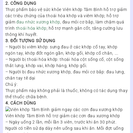
2. CÔNG DỤNG
Thực phẩm bảo vệ sức khỏe Viên khớp Tâm Bình hỗ trợ giảm
các triệu chứng của thoái hóa khớp và viêm khớp; hỗ trợ
giảm
đau nhức xương khớp
, đau mỏi cơ bắp, làm chậm quá
trình
thoái hóa khớp
; hỗ trợ mạnh gân cốt, tăng cường lưu
thông khí huyết.
3. ĐỐI TƯỢNG SỬ DỤNG
– Người bị viêm khớp: sưng đau ở các khớp cổ tay, khớp
ngón tay, khớp đốt ngón gần, khớp gối, khớp cổ chân, ….
– Người bị thoái hóa khớp: thoái hóa cột sống cổ, cột sống
thắt lưng, khớp vai, khớp háng, khớp gối.
– Người bị đau nhức xương khớp, đau mỏi cơ bắp: đau lưng,
chân tay tê dại
Chú ý:
Thực phẩm này không phải là thuốc, không có tác dụng thay
thế thuốc chữa bệnh.
4. CÁCH DÙNG
Viên khớp Tâm Bình hỗ trợ giảm các cơn đau xương khớp
– Ngày uống 2 lần, mỗi lần 3 viên, trước khi ăn 30 phút.
Người có tiền sử dạ dày nên uống sau khi ăn. Mỗi đợt uống