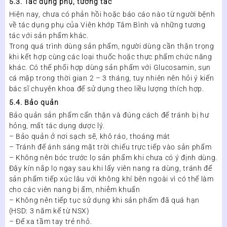
5.3. Tác dụng phụ, tương tác
Hiện nay, chưa có phản hồi hoặc báo cáo nào từ người bệnh
về tác dụng phụ của Viên khớp Tâm Bình và những tương
tác với sản phẩm khác.
Trong quá trình dùng sản phẩm, người dùng cần thận trọng
khi kết hợp cùng các loại thuốc hoặc thực phẩm chức năng
khác. Có thể phối hợp dùng sản phẩm với Glucosamin, sụn
cá mập trong thời gian 2 – 3 tháng, tuy nhiên nên hỏi ý kiến
bác sĩ chuyên khoa để sử dụng theo liều lượng thích hợp.
5.4. Bảo quản
Bảo quản sản phẩm cẩn thận và đúng cách để tránh bị hư
hỏng, mất tác dụng dược lý.
– Bảo quản ở nơi sạch sẽ, khô ráo, thoáng mát
– Tránh để ánh sáng mặt trời chiếu trực tiếp vào sản phẩm
– Không nên bóc trước lọ sản phẩm khi chưa có ý định dùng.
Đậy kín nắp lọ ngay sau khi lấy viên nang ra dùng, tránh để
sản phẩm tiếp xúc lâu với không khí bên ngoài vì có thể làm
cho các viên nang bị ẩm, nhiễm khuẩn
– Không nên tiếp tục sử dụng khi sản phẩm đã quá hạn
(HSD: 3 năm kể từ NSX)
– Để xa tầm tay trẻ nhỏ.