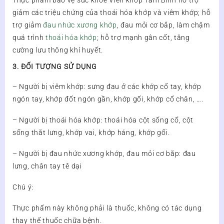
Thực phẩm bảo vệ sức khỏe Viên khớp Tâm Bình hỗ trợ
giảm các triệu chứng của thoái hóa khớp và viêm khớp; hỗ
trợ giảm
đau nhức xương khớp
, đau mỏi cơ bắp, làm chậm
quá trình
thoái hóa khớp
; hỗ trợ mạnh gân cốt, tăng
cường lưu thông khí huyết.
3. ĐỐI TƯỢNG SỬ DỤNG
– Người bị viêm khớp: sưng đau ở các khớp cổ tay, khớp
ngón tay, khớp đốt ngón gần, khớp gối, khớp cổ chân, ….
– Người bị thoái hóa khớp: thoái hóa cột sống cổ, cột
sống thắt lưng, khớp vai, khớp háng, khớp gối.
– Người bị đau nhức xương khớp, đau mỏi cơ bắp: đau
lưng, chân tay tê dại
Chú ý:
Thực phẩm này không phải là thuốc, không có tác dụng
thay thế thuốc chữa bệnh.