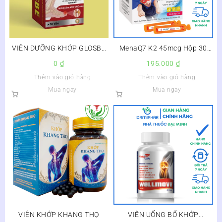
VIÊN DƯỠNG KHỚP GLOSBE
MenaQ7 K2 45mcg Hộp 30
CPT JAPAN – GIẢM NGUY CƠ
Ống – Bổ Sung K2, Calci, D3
0
₫
195.000
₫
VIÊM KHỚP DO GOUT
Hỗ Trợ Tăng Cường Hấp Thu
Thêm vào giỏ hàng
Thêm vào giỏ hàng
Calci Vào Xương Cho Trẻ –
Mua ngay
Mua ngay
VIÊN KHỚP KHANG THỌ
VIÊN UỐNG BỔ KHỚP