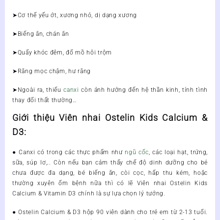
➤Cơ thể yếu ớt, xương nhỏ, dị dạng xương
➤Biếng ăn, chán ăn
➤Quấy khóc đêm, đổ mồ hôi trộm
➤Răng mọc chậm, hư răng
➤Ngoài ra, thiếu
canxi
còn ảnh hưởng đến hệ thần kinh, tính tình
thay đổi thất thường…
Giới thiệu Viên nhai Ostelin Kids Calcium &
D3:
● Canxi có trong các thực phẩm như
ngũ cốc
, các loại hạt, trứng,
sữa, súp lơ,.. Còn nếu bạn cảm thấy chế độ dinh dưỡng cho bé
chưa được đa dạng, bé biếng ăn, còi cọc, hấp thu kém, hoặc
thường xuyên ốm bệnh nữa thì có lẽ
Viên nhai Ostelin Kids
Calcium
& Vitamin D3 chính là sự lựa chọn lý tưởng.
● Ostelin Calcium & D3 hộp 90 viên dành cho trẻ em từ 2-13 tuổi.