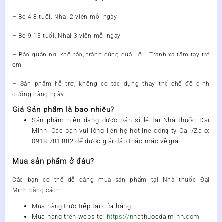
– Bé 4-8 tuổi: Nhai 2 viên mỗi ngày
– Bé 9-13 tuổi: Nhai 3 viên mỗi ngày
– Bảo quản nơi khô ráo, tránh dùng quá liều. Tránh xa tầm tay trẻ
em
– Sản phẩm hỗ trợ, không có tác dụng thay thế chế độ dinh
dưỡng hàng ngày
Giá Sản phẩm là bao nhiêu?
Sản phẩm
hiện đang được bán sỉ lẻ tại
Nhà thuốc Đại
Minh
. Các bạn vui lòng liên hệ hotline công ty
Call/Zalo:
0918.781.882
để được giải đáp thắc mắc về giá.
Mua sản phẩm ở đâu?
Các bạn có thể dễ dàng mua
sản phẩm
tại
Nhà thuốc Đại
Minh
bằng cách:
Mua hàng trực tiếp tại cửa hàng
Mua hàng trên website:
https://n
hathuocdaiminh.com