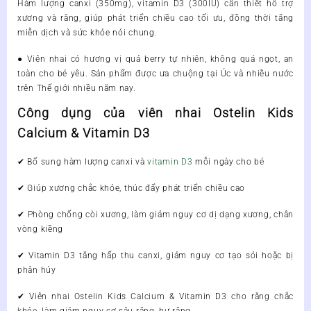
Hàm lượng canxi (350mg), vitamin D3 (300IU) cần thiết hỗ trợ
xương và răng, giúp phát triển chiều cao tối ưu, đồng thời tăng
miễn dịch và sức khỏe nói chung.
● Viên nhai có hương vị quả berry tự nhiên, không quá ngọt, an
toàn cho bé yêu. Sản phẩm được ưa chuộng tại Úc và nhiều nước
trên Thế giới nhiều năm nay.
Công dụng của viên nhai Ostelin Kids
Calcium & Vitamin D3
✔
Bổ sung hàm lượng canxi và
vitamin D3
mỗi ngày cho bé
✔
Giúp xương chắc khỏe, thúc đẩy phát triển chiều cao
✔
Phòng chống còi xương, làm giảm nguy cơ dị dạng xương, chân
vòng kiềng
✔
Vitamin D3 tăng hấp thu canxi, giảm nguy cơ tạo sỏi hoặc bị
phân hủy
✔
Viên nhai Ostelin Kids Calcium & Vitamin D3
cho răng chắc