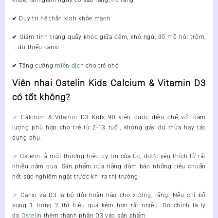
khỏe, làm giảm nguy cơ sâu răng, hư răng
✔
Duy trì hệ thần kinh khỏe mạnh
✔
Giảm tình trạng quấy khóc giữa đêm, khó ngủ, đổ mồ hôi trộm,
… do thiếu canxi
✔
Tăng cường
miễn dịch
cho trẻ nhỏ
Viên nhai Ostelin Kids Calcium & Vitamin D3
có tốt không?
☞ Calcium & Vitamin D3
Kids 90 viên được điều chế với hàm
lượng phù hợp cho trẻ từ 2-13 tuổi, không gây dư thừa hay tác
dụng phụ.
☞
Ostelin là một thương hiệu uy tín của Úc, được yêu thích từ rất
nhiều năm qua. Sản phẩm của hãng đảm bảo những tiêu chuẩn
hết sức nghiêm ngặt trước khi ra thị trường.
☞
Canxi và D3 là bộ đôi hoàn hảo cho xương, răng. Nếu chỉ bổ
sung 1 trong 2 thì hiệu quả kém hơn rất nhiều. Đó chính là lý
do
Ostelin
thêm thành phần D3 vào sản phẩm