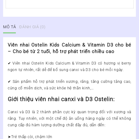
MÔ TẢ
ĐÁNH GIÁ (0)
Viên nhai Ostelin Kids Calcium & Vitamin D3 cho bé
– Cho bé từ 2 tuổi, hỗ trợ phát triển chiều cao
✔ Viên nhai Ostelin Kids Calcium & Vitamin D3
có hương vị berry
ngon tự nhiên, rất dễ để bổ sung canxi và D3 cho bé mỗi ngày.
✔
Sản phẩm hỗ trợ phát triển xương, răng, tăng cường tăng cao,
củng cố miễn dịch, và sức khỏe hệ thần kinh,…
Giới thiệu viên nhai canxi và D3 Ostelin:
Canxi và D3 là 2 thành phần cực kỳ quan trọng đối với xương và
răng. Tuy nhiên, với một chế độ ăn uống hàng ngày có thể không
cung cấp đủ hàm lượng dưỡng chất đầy đủ, dẫn đến:
➤Trẻ thấp còi, chậm lớn