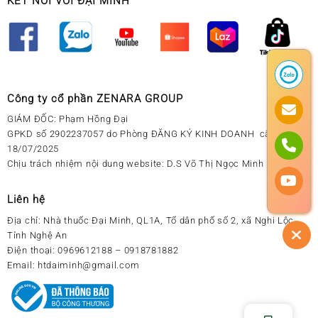
KẾT NỐI VỚI ĐẠI MINH
Công ty cổ phần ZENARA GROUP
GIÁM ĐỐC: Phạm Hồng Đại
GPKD số 2902237057 do Phòng ĐĂNG KÝ KINH DOANH cấp ngày
18/07/2025
Chịu trách nhiệm nội dung website: D.S Võ Thị Ngọc Minh
Liên hệ
Địa chỉ:
Nhà thuốc Đại Minh, QL1A, Tổ dân phố số 2, xã Nghi Lộc,
Tỉnh Nghệ An
Điện thoại:
0969612188 – 0918781882
Email:
htdaiminh@gmail.com