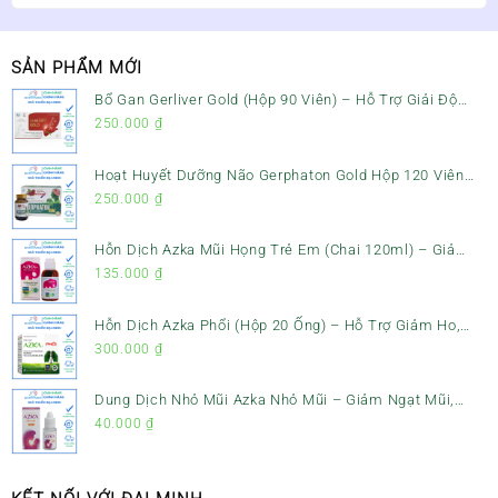
SẢN PHẨM MỚI
Bổ Gan Gerliver Gold (Hộp 90 Viên) – Hỗ Trợ Giải Độc
Gan, Mát Gan & Bảo Vệ Gan
250.000
₫
Hoạt Huyết Dưỡng Não Gerphaton Gold Hộp 120 Viên
– Giảm Đau Đầu, Hoa Mắt, Chóng Mặt & Rối Loạn Tiền
250.000
₫
Đình
Hỗn Dịch Azka Mũi Họng Trẻ Em (Chai 120ml) – Giảm
Ho, Tiêu Đờm & Đau Rát Họng
135.000
₫
Hỗn Dịch Azka Phổi (Hộp 20 Ống) – Hỗ Trợ Giảm Ho,
Tiêu Đờm & Bổ Phổi
300.000
₫
Dung Dịch Nhỏ Mũi Azka Nhỏ Mũi – Giảm Ngạt Mũi,
Sổ Mũi Cho Trẻ Sơ Sinh
40.000
₫