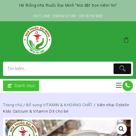
Skip
Hệ thống nhà thuốc Đại Minh “Nơi đặt trọn niềm tin”
to
content
HOTLINE: 0969612188 - 0918781882
Danh mục
Trang chủ
/
Bổ sung VITAMIN & KHOÁNG CHẤT
/ Viên nhai Ostelin
Kids Calcium & Vitamin D3 cho bé