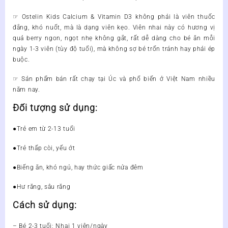
☞
Ostelin Kids Calcium & Vitamin D3
không phải là viên thuốc
đắng, khó nuốt, mà là dạng viên kẹo. Viên nhai này có hương vị
quả berry ngon, ngọt nhẹ không gắt, rất dễ dàng cho bé ăn mỗi
ngày 1-3 viên (tùy độ tuổi), mà không sợ bé trốn tránh hay phải ép
buộc.
☞
Sản phẩm bán rất chạy tại Úc và phổ biến ở Việt Nam nhiều
năm nay.
Đối tượng sử dụng:
●Trẻ em từ 2-13 tuổi
●Trẻ thấp còi, yếu ớt
●Biếng ăn, khó ngủ, hay thức giấc nửa đêm
●Hư răng, sâu răng
Cách sử dụng:
– Bé 2-3 tuổi: Nhai 1 viên/ngày