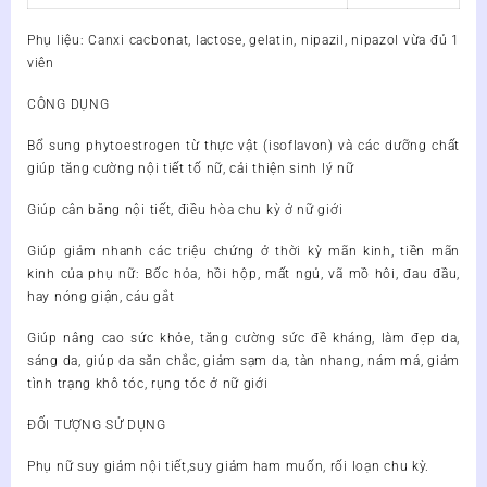
Phụ liệu: Canxi cacbonat, lactose, gelatin, nipazil, nipazol vừa đủ 1
viên
CÔNG DỤNG
Bổ sung phytoestrogen từ thực vật (isoflavon) và các dưỡng chất
giúp tăng cường nội tiết tố nữ, cải thiện sinh lý nữ
Giúp cân bằng nội tiết, điều hòa chu kỳ ở nữ giới
Giúp giảm nhanh các triệu chứng ở thời kỳ mãn kinh, tiền mãn
kinh của phụ nữ: Bốc hỏa, hồi hộp, mất ngủ, vã mồ hôi, đau đầu,
hay nóng giận, cáu gắt
Giúp nâng cao sức khỏe, tăng cường sức đề kháng, làm đẹp da,
sáng da, giúp da săn chắc, giảm sạm da, tàn nhang, nám má, giảm
tình trạng khô tóc, rụng tóc ở nữ giới
ĐỐI TƯỢNG SỬ DỤNG
Phụ nữ suy giảm nội tiết,suy giảm ham muốn, rối loạn chu kỳ.