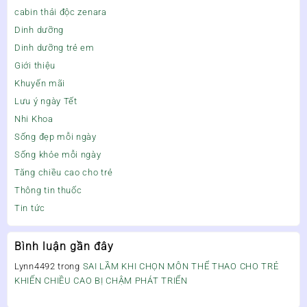
cabin thải độc zenara
Dinh dưỡng
Dinh dưỡng trẻ em
Giới thiệu
Khuyến mãi
Lưu ý ngày Tết
Nhi Khoa
Sống đẹp mỗi ngày
Sống khỏe mỗi ngày
Tăng chiều cao cho trẻ
Thông tin thuốc
Tin tức
Bình luận gần đây
Lynn4492
trong
SAI LẦM KHI CHỌN MÔN THỂ THAO CHO TRẺ
KHIẾN CHIỀU CAO BỊ CHẬM PHÁT TRIỂN