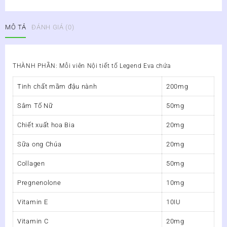
Nội
tiết
MÔ TẢ
ĐÁNH GIÁ (0)
tố
Legend
Eva
số
THÀNH PHẦN: Mỗi viên Nội tiết tố Legend Eva chứa
lượng
Tinh chất mầm đậu nành
200mg
Sâm Tố Nữ
50mg
Chiết xuất hoa Bia
20mg
Sữa ong Chúa
20mg
Collagen
50mg
Pregnenolone
10mg
Vitamin E
10IU
Vitamin C
20mg