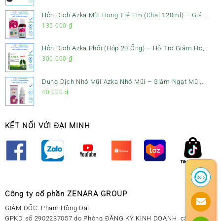
Đình
Hỗn Dịch Azka Mũi Họng Trẻ Em (Chai 120ml) – Giảm
Ho, Tiêu Đờm & Đau Rát Họng
135.000
₫
Hỗn Dịch Azka Phổi (Hộp 20 Ống) – Hỗ Trợ Giảm Ho,
Tiêu Đờm & Bổ Phổi
300.000
₫
Dung Dịch Nhỏ Mũi Azka Nhỏ Mũi – Giảm Ngạt Mũi,
Sổ Mũi Cho Trẻ Sơ Sinh
40.000
₫
KẾT NỐI VỚI ĐẠI MINH
Công ty cổ phần ZENARA GROUP
GIÁM ĐỐC: Phạm Hồng Đại
GPKD số 2902237057 do Phòng ĐĂNG KÝ KINH DOANH cấp ngày