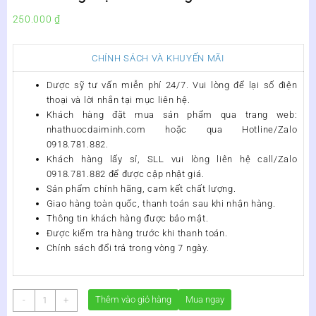
250.000
₫
CHÍNH SÁCH VÀ KHUYẾN MÃI
Dược sỹ tư vấn miễn phí 24/7. Vui lòng để lại số điện
thoại và lời nhắn tại mục liên hệ.
Khách hàng đặt mua sản phẩm qua trang web:
nhathuocdaiminh.com
hoặc qua Hotline/Zalo
0918.781.882.
Khách hàng lấy sỉ, SLL vui lòng liên hệ call/Zalo
0918.781.882 để được cập nhật giá.
Sản phẩm chính hãng, cam kết chất lượng.
Giao hàng toàn quốc, thanh toán sau khi nhận hàng.
Thông tin khách hàng được bảo mật.
Được kiểm tra hàng trước khi thanh toán.
Chính sách đổi trả trong vòng 7 ngày.
Viên
Thêm vào giỏ hàng
Mua ngay
-
+
Uống