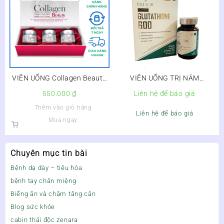
VIÊN UỐNG Collagen Beauty
VIÊN UỐNG TRỊ NÁM
Hộp 3 Lọ – TRẮNG DA
DR.LACIR GLUTATHIONE 600
550.000
₫
Liên hệ để báo giá
CHỐNG LÃO HÓA – Hộp 3 lọ x
Thêm vào giỏ hàng
15 viên
Liên hệ để báo giá
Mua ngay
Chuyên mục tin bài
Bệnh dạ dày – tiêu hóa
bệnh tay chân miệng
Biếng ăn và chậm tăng cân
Blog sức khỏe
cabin thải độc zenara