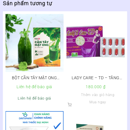
Sản phẩm tương tự
BỘT CẦN TÂY MẬT ONG
LADY CARE – TD – TĂNG
MOTREE
CƯỜNG NỘI TIẾT TỐ NỮ
Liên hệ để báo giá
180.000
₫
Thêm vào giỏ hàng
Liên hệ để báo giá
Mua ngay