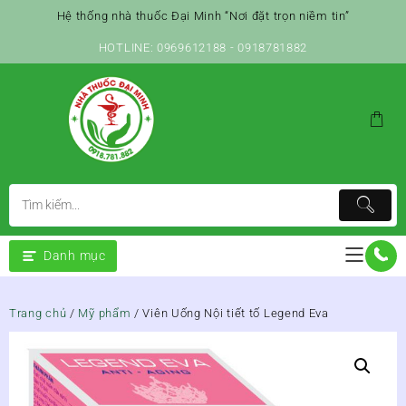
Skip
Hệ thống nhà thuốc Đại Minh “Nơi đặt trọn niềm tin”
to
content
HOTLINE: 0969612188 - 0918781882
Danh mục
Trang chủ
/
Mỹ phẩm
/ Viên Uống Nội tiết tố Legend Eva