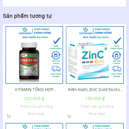
Sản phẩm tương tự
VITAMIN TỔNG HỢP
Kẽm Nước ZinC Gold Doctor
VISTATAB VISTA USA LỌ 60
Care Hộp 20 Ống
220.000
₫
130.000
₫
VIÊN – BỔ SUNG VI CHẤT
Thêm vào giỏ hàng
Thêm vào giỏ hàng
CHO CƠ THỂ – Lọ 60 viên
Mua ngay
Mua ngay