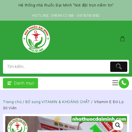
Skip
Hệ thống nhà thuốc Đại Minh “Nơi đặt trọn niềm tin”
to
content
HOTLINE: 0969612188 - 0918781882
Danh mục
Trang chủ
/
Bổ sung VITAMIN & KHOÁNG CHẤT
/ Vitamin E Đỏ Lọ
30 Viên