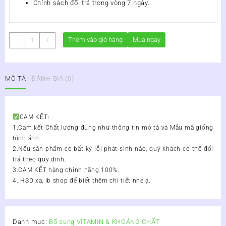
Chính sách đổi trả trong vòng 7 ngày.
Vitamin
Thêm vào giỏ hàng
Mua ngay
-
+
E
Đỏ
Lọ
MÔ TẢ
ĐÁNH GIÁ (0)
30
Viên
số
lượng
CAM KẾT:
1.Cam kết Chất lượng đúng như thông tin mô tả và Mẫu mã giống
hình ảnh.
2.Nếu sản phẩm có bất kỳ lỗi phát sinh nào, quý khách có thể đổi
trả theo quy định.
3.CAM KẾT hàng chính hãng 100%.
4. HSD xa, ib shop để biết thêm chi tiết nhé ạ.
Danh mục:
Bổ sung VITAMIN & KHOÁNG CHẤT