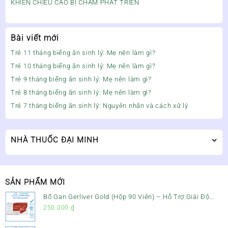
KHIẾN CHIỀU CAO BỊ CHẬM PHÁT TRIỂN
Bài viết mới
Trẻ 11 tháng biếng ăn sinh lý: Mẹ nên làm gì?
Trẻ 10 tháng biếng ăn sinh lý: Mẹ nên làm gì?
Trẻ 9 tháng biếng ăn sinh lý: Mẹ nên làm gì?
Trẻ 8 tháng biếng ăn sinh lý: Mẹ nên làm gì?
Trẻ 7 tháng biếng ăn sinh lý: Nguyên nhân và cách xử lý
NHÀ THUỐC ĐẠI MINH
SẢN PHẨM MỚI
Bổ Gan Gerliver Gold (Hộp 90 Viên) – Hỗ Trợ Giải Độc
Gan, Mát Gan & Bảo Vệ Gan
250.000
₫