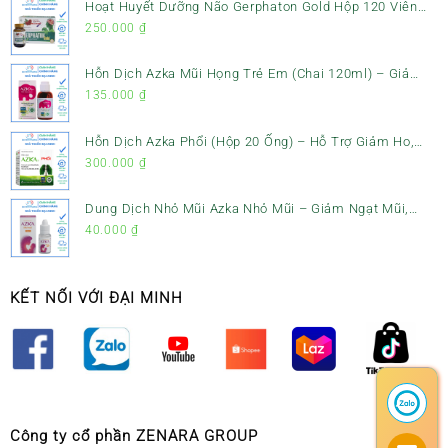
Hoạt Huyết Dưỡng Não Gerphaton Gold Hộp 120 Viên
– Giảm Đau Đầu, Hoa Mắt, Chóng Mặt & Rối Loạn Tiền
250.000
₫
Đình
Hỗn Dịch Azka Mũi Họng Trẻ Em (Chai 120ml) – Giảm
Ho, Tiêu Đờm & Đau Rát Họng
135.000
₫
Hỗn Dịch Azka Phổi (Hộp 20 Ống) – Hỗ Trợ Giảm Ho,
Tiêu Đờm & Bổ Phổi
300.000
₫
Dung Dịch Nhỏ Mũi Azka Nhỏ Mũi – Giảm Ngạt Mũi,
Sổ Mũi Cho Trẻ Sơ Sinh
40.000
₫
KẾT NỐI VỚI ĐẠI MINH
Công ty cổ phần ZENARA GROUP