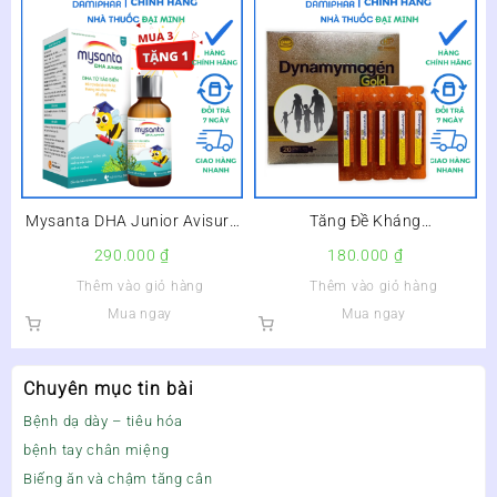
Mysanta DHA Junior Avisure
Tăng Đề Kháng
Lọ 30ml –
Dynamymogen Gold Hộp 20
290.000
₫
180.000
₫
Ống
Thêm vào giỏ hàng
Thêm vào giỏ hàng
Mua ngay
Mua ngay
Chuyên mục tin bài
Bệnh dạ dày – tiêu hóa
bệnh tay chân miệng
Biếng ăn và chậm tăng cân